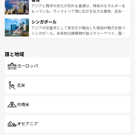
ひ現地で味わいたい。どの地域を訪れてもあたたかい人々
帯で自然と触れ合い、南部ではプーケットやクラビの美し
アジアと西洋の文化が交わる香港は、特有のエネルギーを
が旅行者を迎えてくれるので、きっと忘れられない旅にな
いビーチでリゾート気分を楽しむことができる。タイ料理
もっている。ヴィクトリア湾に広がる壮大な景色、近未来
るはずだ。 なお、新着のベトナム情報は
コンテンツ一覧
を
は世界的に有名で、屋台から高級レストランまで味覚を刺
的なアートスポット、そして歴史と現代が融合した町並
参照してほしい。
シンガポール
激する。気候は一年中温暖で、どの季節にも異なる楽しみ
み、どこを訪れても感動するはず。観光スポットが密集し
が待っている。親しみやすいタイの人々、仏教を中心とし
ており、効率よく見どころを回れるのも魅力。息をのむよ
アジアの交差点として多文化が融合した独自の魅力を放つ
た文化、そして多様な観光資源が、訪れる旅人を魅了し続
うな絶景から文化的な体験まで、香港を存分に楽しみ尽く
シンガポール。未来的な建築物が並ぶマリーナベイ、歴史
ける。 なお、新着のタイ情報は
コンテンツ一覧
を参照して
そう。 なお、新着の香港情報は
コンテンツ一覧
を参照して
と伝統を感じられるエスニックタウン、多数の緑豊かな公
ほしい。
ほしい。
園や自然保護区など、自然が調和した近代的な景観と文化
の多様性あふれるカラフルな町は、どこを歩いても新しい
国と地域
発見がある。さらに、治安のよさや充実した公共交通機関
も、旅行者にとっては魅力的なポイント。グルメも豊富
で、ホーカーズは地元の風情を楽しめる外せないスポット
ヨーロッパ
だ。訪れる人を飽きさせないシンガポールで、多様な魅力
を体感しよう。 なお、新着のシンガポール情報は
コンテン
ツ一覧
を参照してほしい。
北米
中南米
オセアニア