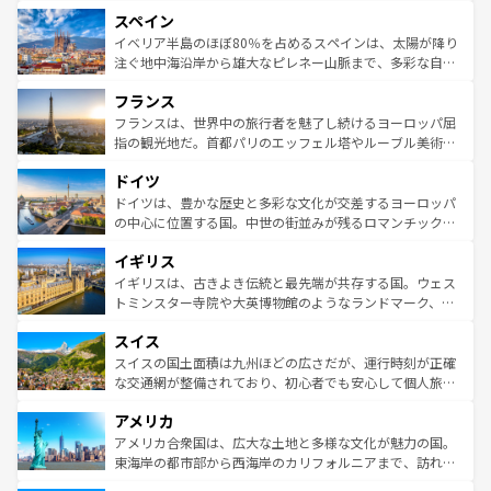
美術、ヴェネツィアの運河など、歴史あるスポットはもち
スペイン
ろん、トスカーナの美しい田園風景やアマルフィ海岸の絶
景など、自然景観も見逃せない。観光の合間には、本場の
イベリア半島のほぼ80％を占めるスペインは、太陽が降り
ピザやパスタなど、絶品のイタリア料理を堪能することも
注ぐ地中海沿岸から雄大なピレネー山脈まで、多彩な自然
できる。朝目覚めてから夜眠るまで、すべての瞬間を楽し
と文化が詰まったヨーロッパ屈指の旅行先だ。多様な地域
フランス
ませてくれるイタリアで、忘れられない旅をしてみよう！
文化が根付くこの国では、情熱的なフラメンコ、熱気あふ
なお、新着のイタリア情報は
コンテンツ一覧
を参照してほ
れる闘牛、そして美味しいタパスが生活の一部となってい
フランスは、世界中の旅行者を魅了し続けるヨーロッパ屈
しい。
る。首都マドリードの洗練された雰囲気や、バルセロナの
指の観光地だ。首都パリのエッフェル塔やルーブル美術館
アートに溢れた街角から、地方では古代ローマ遺跡や中世
といった象徴的なスポットから、田舎町の古風な美しさま
ドイツ
の城塞都市、穏やかなビーチリゾートまで多彩な表情を見
で、幅広い魅力が詰まっている。華麗な宮殿、歴史的な大
せる。地方によって風土や気候が異なるスペインはその個
聖堂、美しいビーチ、そして豊かな自然が、訪れる者を心
ドイツは、豊かな歴史と多彩な文化が交差するヨーロッパ
性で訪れる人を魅了する。 なお、新着のスペイン情報は
コ
から魅了する。また、フランスは美食の国としても知ら
の中心に位置する国。中世の街並みが残るロマンチック街
ンテンツ一覧
を参照してほしい。
れ、フランス料理はユネスコ無形文化遺産にも登録されて
道から、未来を先取りするようなモダンな都市まで多様な
イギリス
いる。シャンパンの発祥地であるランス、プロヴァンスの
顔を持つこの国は、どこを歩いても飽きることがない。ベ
香り高いラベンダー畑など、多彩な楽しみ方が可能だ。さ
ルリンの文化的活気、バイエルン州のアルプスの絶景、そ
イギリスは、古きよき伝統と最先端が共存する国。ウェス
らに、パリ以外の地域にも魅力が溢れており、どの街角に
してライン川沿いのワイン畑といった風景は必見。ビール
トミンスター寺院や大英博物館のようなランドマーク、歴
も豊かな歴史と文化が息づいている。パリ以外の個性あふ
とソーセージを味わいながら地元の人と過ごす楽しい時間
史ある大学都市、美しい丘陵地帯や牧歌的な風景など、エ
れる地方に足を運ぶとそれぞれで全く異なる文化を体験で
スイス
は、お酒好きな人にはぜひ体験してほしい。 なお、新着の
リアごとに異なる魅力がある。また、優雅なアフタヌーン
きるだろう。 なお、新着のフランス情報は
コンテンツ一覧
ドイツ情報は
コンテンツ一覧
を参照してほしい。
ティー、ビール好きにはたまらない英国パブ、サッカー観
スイスの国土面積は九州ほどの広さだが、運行時刻が正確
を参照してほしい。
戦など、本場だからこそできる体験も豊富。イギリスを旅
な交通網が整備されており、初心者でも安心して個人旅行
して楽しみつくそう。 なお、新着のイギリス情報は
コンテ
を楽しめる。日本同様に時刻表どおりの旅が可能だ。中世
アメリカ
ンツ一覧
を参照してほしい。
の建物がそのまま残る町や、スイスならではのユニークな
博物館もあり、アルプス観光だけでなく町歩きも満喫する
アメリカ合衆国は、広大な土地と多様な文化が魅力の国。
ことができる。国民の所得が高いため物価も高いが、旅行
東海岸の都市部から西海岸のカリフォルニアまで、訪れる
者向けの交通パス提供のサービスもあり、うまく活用すれ
場所ごとに異なる風景と体験が待っている。ニューヨーク