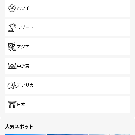
ハワイ
リゾート
アジア
中近東
アフリカ
日本
人気スポット