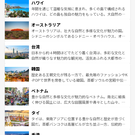
ハワイ
ば市内交通費無料で観光を楽しむこともできる。 なお、新
のような巨大都市は、観光、ショッピング、エンターテイ
着のスイス情報は
コンテンツ一覧
を参照してほしい。
ンメントが詰まった刺激的なスポットだ。一方、アメリカ
年間を通じて温暖な気候に恵まれ、多くの島で構成される
西部には大自然が広がり、グランドキャニオンやイエロー
ハワイは、どの島も独自の魅力をもっている。大自然の神
ストーン国立公園といった絶景が堪能できる。さらに、南
秘を感じたいなら、火山が生み出した壮大な景観を誇るハ
オーストラリア
部のニューオーリンズでは、音楽と美食が融合した独特の
ワイ島は見逃せない。また、定番の観光地といえばオアフ
文化が魅力。旅行者はアメリカの各地域で異なる魅力を楽
島だが、静かな自然を求めるならマウイ島やカウアイ島が
オーストラリアは、壮大な自然と多様な文化が魅力の国。
しみながら、その多様性と豊かな歴史を感じることができ
おすすめ。エメラルドグリーンに輝く海をはじめ、豊かな
シドニーのシンボルであるシドニー・オペラハウス、オー
るだろう。車でのロードトリップや列車の旅も、アメリカ
文化や歴史が息づいている。「アロハスピリット」と呼ば
ストラリア東海岸北部に広がる大サンゴ礁地帯グレートバ
ならではの贅沢な旅のスタイルだ。 なお、新着のアメリカ
台湾
れるおもてなしの心で訪れる人々を迎えてくれるハワイの
リアリーフや大陸中央部にそびえるウルル（エアーズロッ
情報は
コンテンツ一覧
を参照してほしい。
人々、おいしいローカルフードやハワイアンミュージッ
ク）、タスマニアの美しい原生林やケアンズの熱帯雨林な
日本から約４時間ほどでたどり着く台湾は、多彩な文化と
ク、伝統的なフラダンスなど、すべてがハワイの魅力を彩
ど、見どころがたくさん。また、カフェやワイン、オージ
自然が織りなす魅力的な観光地。活気あふれる大都市の台
っている。訪れるたびに新しい発見と感動が待っているハ
ービーフなどの食文化も豊かで、美味しいものであふれて
北やノスタルジックな町並みが人気な九份（ジォウフェ
ワイを、存分に味わってほしい。 なお、新着のハワイ情報
韓国
いる。アクティビティも充実しており、サーフィンやダイ
ン）、静ひつな山岳地帯である台湾東部など、都市の喧騒
は
コンテンツ一覧
を参照してほしい。
ビング、ハイキングなど、アウトドア好きにはたまらな
と山間の静けさが共存しており、訪れる人に新しい発見と
歴史ある王朝文化が残る一方で、最先端のファッションやK
い。オーストラリアの多彩な魅力を存分に味わいつくそ
驚きをもたらしてくれる。また、奥深い台湾の食文化も魅
-POPで世界を席巻している韓国。首都ソウルの宮殿や伝統
う。 なお、新着のオーストラリア情報は
コンテンツ一覧
を
力で、夜市などの屋台グルメから高級料理、ヘルシーで美
家屋が並ぶエリアでは韓国の歴史と文化に浸ることがで
参照してほしい。
ベトナム
容にもいいと評判のスイーツなど、バラエティ豊かな料理
き、地方に足を延ばせば四季折々の自然美を楽しむことが
が味わえる。 なお、新着の台湾情報は
コンテンツ一覧
を参
できる。そして、キムチや焼肉、絶品のストリートフード
豊かな自然と多様な文化が魅力的なベトナム。南北に細長
照してほしい。
まで、さまざまな韓国料理が待っている。夜には、韓国な
く伸びる国土には、広大な田園風景や青々とした山々、世
らではのナイトライフも堪能できる。あたたかいホスピタ
界遺産に登録された壮大な自然景観が点在し、都市部では
タイ
リティに包まれながら、韓国の多彩な魅力を心ゆくまで味
急速な発展と共に伝統が息づく。ハノイの古い町並みやホ
わってみてほしい。 なお、新着の韓国情報は
コンテンツ一
ーチミン市のフランス統治時代の建物も、独特の雰囲気を
タイは、東南アジアに位置する豊かな自然と歴史が息づく
覧
を参照してほしい。
醸し出している。また、バラエティの豊かさとおいしさで
国だ。首都バンコクは高層ビルが立ち並ぶ一方、伝統的な
世界中の食通を魅了してやまないベトナム料理も魅力のひ
寺院や市場がいたるところに点在し、古きよき文化と現代
香港
とつ。フォーやバインミー、ベトナムコーヒーなどは、ぜ
の活気が交差している。北部ではチェンマイなどの山岳地