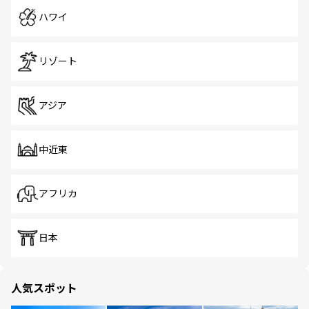
ハワイ
リゾート
アジア
中近東
アフリカ
日本
人気スポット