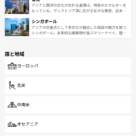
ひ現地で味わいたい。どの地域を訪れてもあたたかい人々
帯で自然と触れ合い、南部ではプーケットやクラビの美し
アジアと西洋の文化が交わる香港は、特有のエネルギーを
が旅行者を迎えてくれるので、きっと忘れられない旅にな
いビーチでリゾート気分を楽しむことができる。タイ料理
もっている。ヴィクトリア湾に広がる壮大な景色、近未来
るはずだ。 なお、新着のベトナム情報は
コンテンツ一覧
を
は世界的に有名で、屋台から高級レストランまで味覚を刺
的なアートスポット、そして歴史と現代が融合した町並
参照してほしい。
シンガポール
激する。気候は一年中温暖で、どの季節にも異なる楽しみ
み、どこを訪れても感動するはず。観光スポットが密集し
が待っている。親しみやすいタイの人々、仏教を中心とし
ており、効率よく見どころを回れるのも魅力。息をのむよ
アジアの交差点として多文化が融合した独自の魅力を放つ
た文化、そして多様な観光資源が、訪れる旅人を魅了し続
うな絶景から文化的な体験まで、香港を存分に楽しみ尽く
シンガポール。未来的な建築物が並ぶマリーナベイ、歴史
ける。 なお、新着のタイ情報は
コンテンツ一覧
を参照して
そう。 なお、新着の香港情報は
コンテンツ一覧
を参照して
と伝統を感じられるエスニックタウン、多数の緑豊かな公
ほしい。
ほしい。
園や自然保護区など、自然が調和した近代的な景観と文化
の多様性あふれるカラフルな町は、どこを歩いても新しい
国と地域
発見がある。さらに、治安のよさや充実した公共交通機関
も、旅行者にとっては魅力的なポイント。グルメも豊富
で、ホーカーズは地元の風情を楽しめる外せないスポット
ヨーロッパ
だ。訪れる人を飽きさせないシンガポールで、多様な魅力
を体感しよう。 なお、新着のシンガポール情報は
コンテン
ツ一覧
を参照してほしい。
北米
中南米
オセアニア