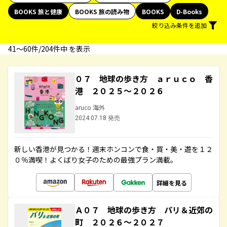
BOOKS 旅と健康
BOOKS 旅の読み物
BOOKS
D-Books
絞り込み条件を追加
41〜60件/204件中 を表示
０７ 地球の歩き方 ａｒｕｃｏ 香
港 ２０２５～２０２６
aruco 海外
2024.07.18 発売
新しい香港が見つかる！週末ホンコンで食・買・美・遊を１２
０％満喫！よくばり女子のための最強プラン満載。
詳細を見る
Ａ０７ 地球の歩き方 パリ＆近郊の
町 ２０２６～２０２７