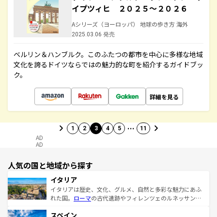
イプツィヒ ２０２５～２０２６
Aシリーズ（ヨーロッパ） 地球の歩き方 海外
2025.03.06 発売
ベルリン＆ハンブルク。このふたつの都市を中心に多様な地域
文化を誇るドイツならではの魅力的な町を紹介するガイドブッ
ク。
詳細を見る
…
1
2
3
4
5
11
AD
AD
人気の国と地域から探す
イタリア
イタリアは歴史、文化、グルメ、自然と多彩な魅力にあふ
れた国。
ローマ
の古代遺跡やフィレンツェのルネッサンス
美術、ヴェネツィアの運河など、歴史あるスポットはもち
スペイン
ろん、トスカーナの美しい田園風景やアマルフィ海岸の絶