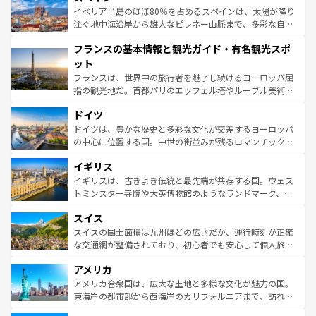
景など、自然景観も見逃せない。観光の合間には、本場の
イベリア半島のほぼ80％を占めるスペインは、太陽が降り
ピザやパスタなど、絶品のイタリア料理を堪能することも
注ぐ地中海沿岸から雄大なピレネー山脈まで、多彩な自然
できる。朝目覚めてから夜眠るまで、すべての瞬間を楽し
と文化が詰まったヨーロッパ屈指の旅行先だ。多様な地域
フランスの基本情報と観光ガイド・有名観光スポ
ませてくれるイタリアで、忘れられない旅をしてみよう！
文化が根付くこの国では、情熱的なフラメンコ、熱気あふ
なお、新着のイタリア情報は
コンテンツ一覧
を参照してほ
れる闘牛、そして美味しいタパスが生活の一部となってい
ット
しい。
る。首都マドリードの洗練された雰囲気や、バルセロナの
フランスは、世界中の旅行者を魅了し続けるヨーロッパ屈
アートに溢れた街角から、地方では古代ローマ遺跡や中世
指の観光地だ。首都パリのエッフェル塔やルーブル美術館
の城塞都市、穏やかなビーチリゾートまで多彩な表情を見
といった象徴的なスポットから、田舎町の古風な美しさま
せる。地方によって風土や気候が異なるスペインはその個
ドイツ
で、幅広い魅力が詰まっている。華麗な宮殿、歴史的な大
性で訪れる人を魅了する。 なお、新着のスペイン情報は
コ
聖堂、美しいビーチ、そして豊かな自然が、訪れる者を心
ドイツは、豊かな歴史と多彩な文化が交差するヨーロッパ
ンテンツ一覧
を参照してほしい。
から魅了する。また、フランスは美食の国としても知ら
の中心に位置する国。中世の街並みが残るロマンチック街
れ、フランス料理はユネスコ無形文化遺産にも登録されて
道から、未来を先取りするようなモダンな都市まで多様な
イギリス
いる。シャンパンの発祥地であるランス、プロヴァンスの
顔を持つこの国は、どこを歩いても飽きることがない。ベ
香り高いラベンダー畑など、多彩な楽しみ方が可能だ。さ
ルリンの文化的活気、バイエルン州のアルプスの絶景、そ
イギリスは、古きよき伝統と最先端が共存する国。ウェス
らに、パリ以外の地域にも魅力が溢れており、どの街角に
してライン川沿いのワイン畑といった風景は必見。ビール
トミンスター寺院や大英博物館のようなランドマーク、歴
も豊かな歴史と文化が息づいている。パリ以外の個性あふ
とソーセージを味わいながら地元の人と過ごす楽しい時間
史ある大学都市、美しい丘陵地帯や牧歌的な風景など、エ
れる地方に足を運ぶとそれぞれで全く異なる文化を体験で
スイス
は、お酒好きな人にはぜひ体験してほしい。 なお、新着の
リアごとに異なる魅力がある。また、優雅なアフタヌーン
きるだろう。 なお、新着のフランス情報は
コンテンツ一覧
ドイツ情報は
コンテンツ一覧
を参照してほしい。
ティー、ビール好きにはたまらない英国パブ、サッカー観
スイスの国土面積は九州ほどの広さだが、運行時刻が正確
を参照してほしい。
戦など、本場だからこそできる体験も豊富。イギリスを旅
な交通網が整備されており、初心者でも安心して個人旅行
して楽しみつくそう。 なお、新着のイギリス情報は
コンテ
を楽しめる。日本同様に時刻表どおりの旅が可能だ。中世
アメリカ
ンツ一覧
を参照してほしい。
の建物がそのまま残る町や、スイスならではのユニークな
博物館もあり、アルプス観光だけでなく町歩きも満喫する
アメリカ合衆国は、広大な土地と多様な文化が魅力の国。
ことができる。国民の所得が高いため物価も高いが、旅行
東海岸の都市部から西海岸のカリフォルニアまで、訪れる
者向けの交通パス提供のサービスもあり、うまく活用すれ
場所ごとに異なる風景と体験が待っている。ニューヨーク