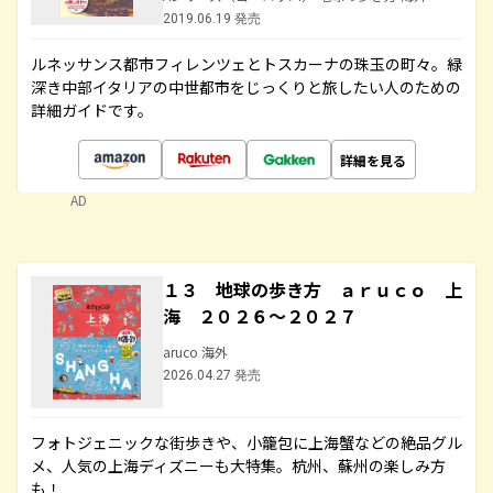
2019.06.19 発売
ルネッサンス都市フィレンツェとトスカーナの珠玉の町々。緑
深き中部イタリアの中世都市をじっくりと旅したい人のための
詳細ガイドです。
詳細を見る
AD
１３ 地球の歩き方 ａｒｕｃｏ 上
海 ２０２６～２０２７
aruco 海外
2026.04.27 発売
フォトジェニックな街歩きや、小籠包に上海蟹などの絶品グル
メ、人気の上海ディズニーも大特集。杭州、蘇州の楽しみ方
も！