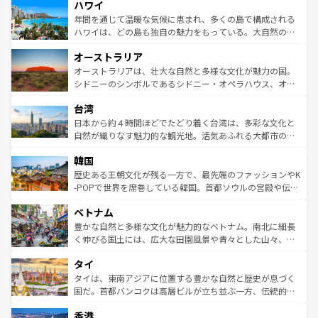
ハワイ
ば市内交通費無料で観光を楽しむこともできる。 なお、新
のような巨大都市は、観光、ショッピング、エンターテイ
着のスイス情報は
コンテンツ一覧
を参照してほしい。
ンメントが詰まった刺激的なスポットだ。一方、アメリカ
年間を通じて温暖な気候に恵まれ、多くの島で構成される
西部には大自然が広がり、グランドキャニオンやイエロー
ハワイは、どの島も独自の魅力をもっている。大自然の神
ストーン国立公園といった絶景が堪能できる。さらに、南
秘を感じたいなら、火山が生み出した壮大な景観を誇るハ
オーストラリア
部のニューオーリンズでは、音楽と美食が融合した独特の
ワイ島は見逃せない。また、定番の観光地といえばオアフ
文化が魅力。旅行者はアメリカの各地域で異なる魅力を楽
島だが、静かな自然を求めるならマウイ島やカウアイ島が
オーストラリアは、壮大な自然と多様な文化が魅力の国。
しみながら、その多様性と豊かな歴史を感じることができ
おすすめ。エメラルドグリーンに輝く海をはじめ、豊かな
シドニーのシンボルであるシドニー・オペラハウス、オー
るだろう。車でのロードトリップや列車の旅も、アメリカ
文化や歴史が息づいている。「アロハスピリット」と呼ば
ストラリア東海岸北部に広がる大サンゴ礁地帯グレートバ
ならではの贅沢な旅のスタイルだ。 なお、新着のアメリカ
台湾
れるおもてなしの心で訪れる人々を迎えてくれるハワイの
リアリーフや大陸中央部にそびえるウルル（エアーズロッ
情報は
コンテンツ一覧
を参照してほしい。
人々、おいしいローカルフードやハワイアンミュージッ
ク）、タスマニアの美しい原生林やケアンズの熱帯雨林な
日本から約４時間ほどでたどり着く台湾は、多彩な文化と
ク、伝統的なフラダンスなど、すべてがハワイの魅力を彩
ど、見どころがたくさん。また、カフェやワイン、オージ
自然が織りなす魅力的な観光地。活気あふれる大都市の台
っている。訪れるたびに新しい発見と感動が待っているハ
ービーフなどの食文化も豊かで、美味しいものであふれて
北やノスタルジックな町並みが人気な九份（ジォウフェ
ワイを、存分に味わってほしい。 なお、新着のハワイ情報
韓国
いる。アクティビティも充実しており、サーフィンやダイ
ン）、静ひつな山岳地帯である台湾東部など、都市の喧騒
は
コンテンツ一覧
を参照してほしい。
ビング、ハイキングなど、アウトドア好きにはたまらな
と山間の静けさが共存しており、訪れる人に新しい発見と
歴史ある王朝文化が残る一方で、最先端のファッションやK
い。オーストラリアの多彩な魅力を存分に味わいつくそ
驚きをもたらしてくれる。また、奥深い台湾の食文化も魅
-POPで世界を席巻している韓国。首都ソウルの宮殿や伝統
う。 なお、新着のオーストラリア情報は
コンテンツ一覧
を
力で、夜市などの屋台グルメから高級料理、ヘルシーで美
家屋が並ぶエリアでは韓国の歴史と文化に浸ることがで
参照してほしい。
ベトナム
容にもいいと評判のスイーツなど、バラエティ豊かな料理
き、地方に足を延ばせば四季折々の自然美を楽しむことが
が味わえる。 なお、新着の台湾情報は
コンテンツ一覧
を参
できる。そして、キムチや焼肉、絶品のストリートフード
豊かな自然と多様な文化が魅力的なベトナム。南北に細長
照してほしい。
まで、さまざまな韓国料理が待っている。夜には、韓国な
く伸びる国土には、広大な田園風景や青々とした山々、世
らではのナイトライフも堪能できる。あたたかいホスピタ
界遺産に登録された壮大な自然景観が点在し、都市部では
タイ
リティに包まれながら、韓国の多彩な魅力を心ゆくまで味
急速な発展と共に伝統が息づく。ハノイの古い町並みやホ
わってみてほしい。 なお、新着の韓国情報は
コンテンツ一
ーチミン市のフランス統治時代の建物も、独特の雰囲気を
タイは、東南アジアに位置する豊かな自然と歴史が息づく
覧
を参照してほしい。
醸し出している。また、バラエティの豊かさとおいしさで
国だ。首都バンコクは高層ビルが立ち並ぶ一方、伝統的な
世界中の食通を魅了してやまないベトナム料理も魅力のひ
寺院や市場がいたるところに点在し、古きよき文化と現代
香港
とつ。フォーやバインミー、ベトナムコーヒーなどは、ぜ
の活気が交差している。北部ではチェンマイなどの山岳地