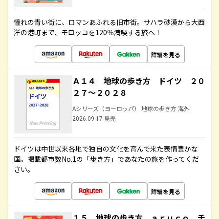
憧れの青い街に、ロマンあふれる旧市街。サハラ砂漠から大西
洋の港町まで、モロッコを120％満喫する旅へ！
詳細を見る
Ａ１４ 地球の歩き方 ドイツ ２０
２７～２０２８
Aシリーズ（ヨーロッパ） 地球の歩き方 海外
2026.09.17 発売
ドイツは中世以来各地で独自の文化を育んで来た表情豊かな
国。掲載都市数No.1の「歩き方」であなたの旅を作ってくだ
さい。
詳細を見る
１５ 地球の歩き方 ａｒｕｃｏ チ