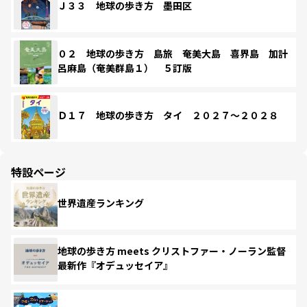
Ｊ３３ 地球の歩き方 墨田区
０２ 地球の歩き方 島旅 奄美大島 喜界島 加計
呂麻島（奄美群島１） ５訂版
Ｄ１７ 地球の歩き方 タイ ２０２７～２０２８
特設ページ
世界遺産ランキング
地球の歩き方 meets クリストファー・ノーラン監督
最新作『オデュッセイア』