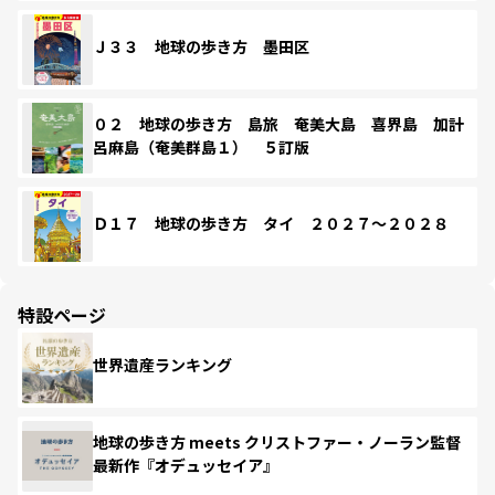
Ｊ３３ 地球の歩き方 墨田区
０２ 地球の歩き方 島旅 奄美大島 喜界島 加計
呂麻島（奄美群島１） ５訂版
Ｄ１７ 地球の歩き方 タイ ２０２７～２０２８
特設ページ
世界遺産ランキング
地球の歩き方 meets クリストファー・ノーラン監督
最新作『オデュッセイア』