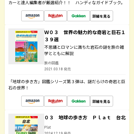
カーと達人編集者が厳選紹介！！ ハンディなガイドブック。
詳細を見る
Ｗ０３ 世界の魅力的な奇岩と巨石１
３９選
不思議とロマンに満ちた岩石の謎を旅の雑
学とともに解説
旅の図鑑
2021.03.18 発売
「地球の歩き方」図鑑シリーズ第３弾は、謎だらけの奇岩と巨
石の世界！
詳細を見る
０３ 地球の歩き方 Ｐｌａｔ 台北
Plat
2024.12.19 発売