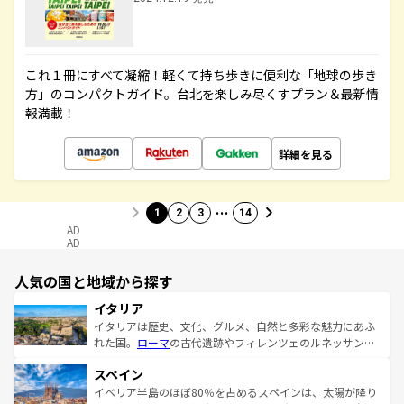
これ１冊にすべて凝縮！軽くて持ち歩きに便利な「地球の歩き
方」のコンパクトガイド。台北を楽しみ尽くすプラン＆最新情
報満載！
詳細を見る
…
1
2
3
14
AD
AD
人気の国と地域から探す
イタリア
イタリアは歴史、文化、グルメ、自然と多彩な魅力にあふ
れた国。
ローマ
の古代遺跡やフィレンツェのルネッサンス
美術、ヴェネツィアの運河など、歴史あるスポットはもち
スペイン
ろん、トスカーナの美しい田園風景やアマルフィ海岸の絶
景など、自然景観も見逃せない。観光の合間には、本場の
イベリア半島のほぼ80％を占めるスペインは、太陽が降り