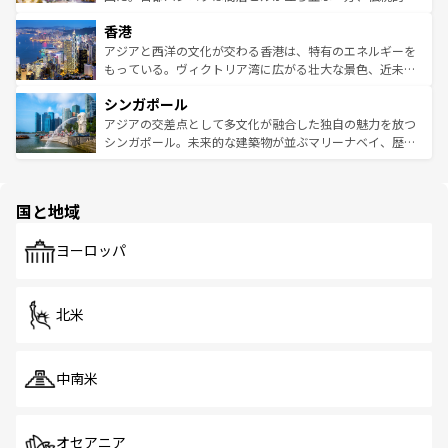
世界中の食通を魅了してやまないベトナム料理も魅力のひ
寺院や市場がいたるところに点在し、古きよき文化と現代
香港
とつ。フォーやバインミー、ベトナムコーヒーなどは、ぜ
の活気が交差している。北部ではチェンマイなどの山岳地
ひ現地で味わいたい。どの地域を訪れてもあたたかい人々
帯で自然と触れ合い、南部ではプーケットやクラビの美し
アジアと西洋の文化が交わる香港は、特有のエネルギーを
が旅行者を迎えてくれるので、きっと忘れられない旅にな
いビーチでリゾート気分を楽しむことができる。タイ料理
もっている。ヴィクトリア湾に広がる壮大な景色、近未来
るはずだ。 なお、新着のベトナム情報は
コンテンツ一覧
を
は世界的に有名で、屋台から高級レストランまで味覚を刺
的なアートスポット、そして歴史と現代が融合した町並
参照してほしい。
シンガポール
激する。気候は一年中温暖で、どの季節にも異なる楽しみ
み、どこを訪れても感動するはず。観光スポットが密集し
が待っている。親しみやすいタイの人々、仏教を中心とし
ており、効率よく見どころを回れるのも魅力。息をのむよ
アジアの交差点として多文化が融合した独自の魅力を放つ
た文化、そして多様な観光資源が、訪れる旅人を魅了し続
うな絶景から文化的な体験まで、香港を存分に楽しみ尽く
シンガポール。未来的な建築物が並ぶマリーナベイ、歴史
ける。 なお、新着のタイ情報は
コンテンツ一覧
を参照して
そう。 なお、新着の香港情報は
コンテンツ一覧
を参照して
と伝統を感じられるエスニックタウン、多数の緑豊かな公
ほしい。
ほしい。
園や自然保護区など、自然が調和した近代的な景観と文化
の多様性あふれるカラフルな町は、どこを歩いても新しい
国と地域
発見がある。さらに、治安のよさや充実した公共交通機関
も、旅行者にとっては魅力的なポイント。グルメも豊富
で、ホーカーズは地元の風情を楽しめる外せないスポット
ヨーロッパ
だ。訪れる人を飽きさせないシンガポールで、多様な魅力
を体感しよう。 なお、新着のシンガポール情報は
コンテン
ツ一覧
を参照してほしい。
北米
中南米
オセアニア