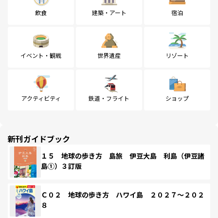
飲食
建築・アート
宿泊
イベント・観戦
世界遺産
リゾート
アクティビティ
鉄道・フライト
ショップ
新刊ガイドブック
１５ 地球の歩き方 島旅 伊豆大島 利島（伊豆諸
島①）３訂版
Ｃ０２ 地球の歩き方 ハワイ島 ２０２７～２０２
８