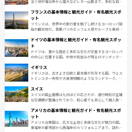
ピザやパスタなど、絶品のイタリア料理を堪能することも
注ぐ地中海沿岸から雄大なピレネー山脈まで、多彩な自然
できる。朝目覚めてから夜眠るまで、すべての瞬間を楽し
と文化が詰まったヨーロッパ屈指の旅行先だ。多様な地域
フランスの基本情報と観光ガイド・有名観光スポ
ませてくれるイタリアで、忘れられない旅をしてみよう！
文化が根付くこの国では、情熱的なフラメンコ、熱気あふ
なお、新着のイタリア情報は
コンテンツ一覧
を参照してほ
れる闘牛、そして美味しいタパスが生活の一部となってい
ット
しい。
る。首都マドリードの洗練された雰囲気や、バルセロナの
フランスは、世界中の旅行者を魅了し続けるヨーロッパ屈
アートに溢れた街角から、地方では古代ローマ遺跡や中世
指の観光地だ。首都パリのエッフェル塔やルーブル美術館
の城塞都市、穏やかなビーチリゾートまで多彩な表情を見
といった象徴的なスポットから、田舎町の古風な美しさま
せる。地方によって風土や気候が異なるスペインはその個
ドイツの基本情報と観光ガイド・有名観光スポッ
で、幅広い魅力が詰まっている。華麗な宮殿、歴史的な大
性で訪れる人を魅了する。 なお、新着のスペイン情報は
コ
聖堂、美しいビーチ、そして豊かな自然が、訪れる者を心
ト
ンテンツ一覧
を参照してほしい。
から魅了する。また、フランスは美食の国としても知ら
ドイツは、豊かな歴史と多彩な文化が交差するヨーロッパ
れ、フランス料理はユネスコ無形文化遺産にも登録されて
の中心に位置する国。中世の街並みが残るロマンチック街
いる。シャンパンの発祥地であるランス、プロヴァンスの
道から、未来を先取りするようなモダンな都市まで多様な
香り高いラベンダー畑など、多彩な楽しみ方が可能だ。さ
イギリス
顔を持つこの国は、どこを歩いても飽きることがない。ベ
らに、パリ以外の地域にも魅力が溢れており、どの街角に
ルリンの文化的活気、バイエルン州のアルプスの絶景、そ
イギリスは、古きよき伝統と最先端が共存する国。ウェス
も豊かな歴史と文化が息づいている。パリ以外の個性あふ
してライン川沿いのワイン畑といった風景は必見。ビール
トミンスター寺院や大英博物館のようなランドマーク、歴
れる地方に足を運ぶとそれぞれで全く異なる文化を体験で
とソーセージを味わいながら地元の人と過ごす楽しい時間
史ある大学都市、美しい丘陵地帯や牧歌的な風景など、エ
きるだろう。 なお、新着のフランス情報は
コンテンツ一覧
スイス
は、お酒好きな人にはぜひ体験してほしい。 なお、新着の
リアごとに異なる魅力がある。また、優雅なアフタヌーン
を参照してほしい。
ドイツ情報は
コンテンツ一覧
を参照してほしい。
ティー、ビール好きにはたまらない英国パブ、サッカー観
スイスの国土面積は九州ほどの広さだが、運行時刻が正確
戦など、本場だからこそできる体験も豊富。イギリスを旅
な交通網が整備されており、初心者でも安心して個人旅行
して楽しみつくそう。 なお、新着のイギリス情報は
コンテ
を楽しめる。日本同様に時刻表どおりの旅が可能だ。中世
アメリカの基本情報と観光ガイド・有名観光スポ
ンツ一覧
を参照してほしい。
の建物がそのまま残る町や、スイスならではのユニークな
博物館もあり、アルプス観光だけでなく町歩きも満喫する
ット
ことができる。国民の所得が高いため物価も高いが、旅行
アメリカ合衆国は、広大な土地と多様な文化が魅力の国。
者向けの交通パス提供のサービスもあり、うまく活用すれ
東海岸の都市部から西海岸のカリフォルニアまで、訪れる
ば市内交通費無料で観光を楽しむこともできる。 なお、新