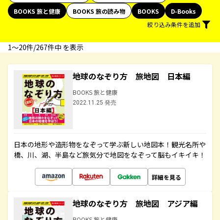
BOOKS 旅と健康
BOOKS 旅の読み物
BOOKS
D-Books
絞り込み条件を追加
1〜20件/267件中 を表示
地球のなぞり方 旅地図 日本編
BOOKS 旅と健康
2022.11.25 発売
日本の地形や造形物をなぞって学ぶ新しい地図本！観光名所や
橋、川、湖、半島など旅気分で地図をなぞって脳もイキイキ！
詳細を見る
地球のなぞり方 旅地図 アジア編
BOOKS 旅と健康