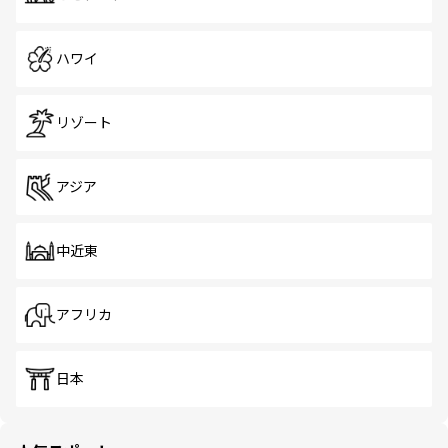
ハワイ
リゾート
アジア
中近東
アフリカ
日本