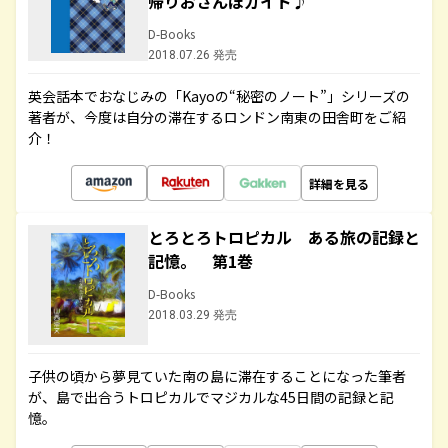
帰りおさんぽガイド♪
D-Books
2018.07.26 発売
英会話本でおなじみの「Kayoの“秘密のノート”」シリーズの
著者が、今度は自分の滞在するロンドン南東の田舎町をご紹
介！
詳細を見る
とろとろトロピカル ある旅の記録と
記憶。 第1巻
D-Books
2018.03.29 発売
子供の頃から夢見ていた南の島に滞在することになった筆者
が、島で出合うトロピカルでマジカルな45日間の記録と記
憶。