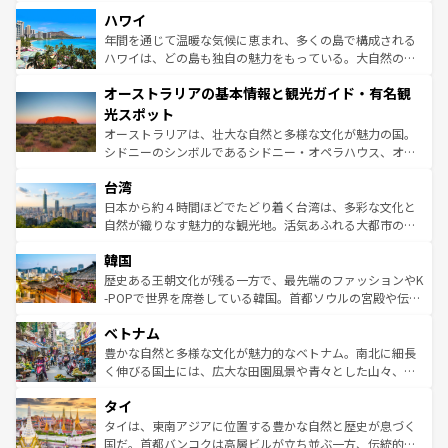
場所ごとに異なる風景と体験が待っている。ニューヨーク
着のスイス情報は
コンテンツ一覧
を参照してほしい。
ハワイ
のような巨大都市は、観光、ショッピング、エンターテイ
ンメントが詰まった刺激的なスポットだ。一方、アメリカ
年間を通じて温暖な気候に恵まれ、多くの島で構成される
西部には大自然が広がり、グランドキャニオンやイエロー
ハワイは、どの島も独自の魅力をもっている。大自然の神
ストーン国立公園といった絶景が堪能できる。さらに、南
秘を感じたいなら、火山が生み出した壮大な景観を誇るハ
オーストラリアの基本情報と観光ガイド・有名観
部のニューオーリンズでは、音楽と美食が融合した独特の
ワイ島は見逃せない。また、定番の観光地といえばオアフ
文化が魅力。旅行者はアメリカの各地域で異なる魅力を楽
島だが、静かな自然を求めるならマウイ島やカウアイ島が
光スポット
しみながら、その多様性と豊かな歴史を感じることができ
おすすめ。エメラルドグリーンに輝く海をはじめ、豊かな
オーストラリアは、壮大な自然と多様な文化が魅力の国。
るだろう。車でのロードトリップや列車の旅も、アメリカ
文化や歴史が息づいている。「アロハスピリット」と呼ば
シドニーのシンボルであるシドニー・オペラハウス、オー
ならではの贅沢な旅のスタイルだ。 なお、新着のアメリカ
れるおもてなしの心で訪れる人々を迎えてくれるハワイの
ストラリア東海岸北部に広がる大サンゴ礁地帯グレートバ
情報は
コンテンツ一覧
を参照してほしい。
人々、おいしいローカルフードやハワイアンミュージッ
台湾
リアリーフや大陸中央部にそびえるウルル（エアーズロッ
ク、伝統的なフラダンスなど、すべてがハワイの魅力を彩
ク）、タスマニアの美しい原生林やケアンズの熱帯雨林な
日本から約４時間ほどでたどり着く台湾は、多彩な文化と
っている。訪れるたびに新しい発見と感動が待っているハ
ど、見どころがたくさん。また、カフェやワイン、オージ
自然が織りなす魅力的な観光地。活気あふれる大都市の台
ワイを、存分に味わってほしい。 なお、新着のハワイ情報
ービーフなどの食文化も豊かで、美味しいものであふれて
北やノスタルジックな町並みが人気な九份（ジォウフェ
は
コンテンツ一覧
を参照してほしい。
韓国
いる。アクティビティも充実しており、サーフィンやダイ
ン）、静ひつな山岳地帯である台湾東部など、都市の喧騒
ビング、ハイキングなど、アウトドア好きにはたまらな
と山間の静けさが共存しており、訪れる人に新しい発見と
歴史ある王朝文化が残る一方で、最先端のファッションやK
い。オーストラリアの多彩な魅力を存分に味わいつくそ
驚きをもたらしてくれる。また、奥深い台湾の食文化も魅
-POPで世界を席巻している韓国。首都ソウルの宮殿や伝統
う。 なお、新着のオーストラリア情報は
コンテンツ一覧
を
力で、夜市などの屋台グルメから高級料理、ヘルシーで美
家屋が並ぶエリアでは韓国の歴史と文化に浸ることがで
参照してほしい。
ベトナム
容にもいいと評判のスイーツなど、バラエティ豊かな料理
き、地方に足を延ばせば四季折々の自然美を楽しむことが
が味わえる。 なお、新着の台湾情報は
コンテンツ一覧
を参
できる。そして、キムチや焼肉、絶品のストリートフード
豊かな自然と多様な文化が魅力的なベトナム。南北に細長
照してほしい。
まで、さまざまな韓国料理が待っている。夜には、韓国な
く伸びる国土には、広大な田園風景や青々とした山々、世
らではのナイトライフも堪能できる。あたたかいホスピタ
界遺産に登録された壮大な自然景観が点在し、都市部では
タイ
リティに包まれながら、韓国の多彩な魅力を心ゆくまで味
急速な発展と共に伝統が息づく。ハノイの古い町並みやホ
わってみてほしい。 なお、新着の韓国情報は
コンテンツ一
ーチミン市のフランス統治時代の建物も、独特の雰囲気を
タイは、東南アジアに位置する豊かな自然と歴史が息づく
覧
を参照してほしい。
醸し出している。また、バラエティの豊かさとおいしさで
国だ。首都バンコクは高層ビルが立ち並ぶ一方、伝統的な