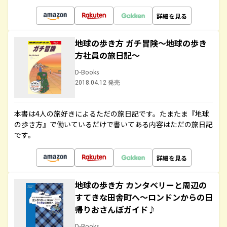
詳細を見る
地球の歩き方 ガチ冒険～地球の歩き
方社員の旅日記～
D-Books
2018.04.12 発売
本書は4人の旅好きによるただの旅日記です。たまたま『地球
の歩き方』で働いているだけで書いてある内容はただの旅日記
です。
詳細を見る
地球の歩き方 カンタベリーと周辺の
すてきな田舎町へ～ロンドンからの日
帰りおさんぽガイド♪
D-Books