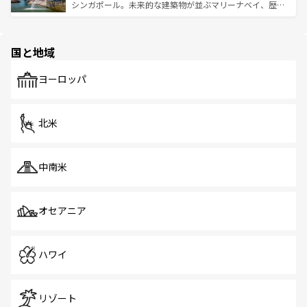
た文化、そして多様な観光資源が、訪れる旅人を魅了し続
うな絶景から文化的な体験まで、香港を存分に楽しみ尽く
シンガポール。未来的な建築物が並ぶマリーナベイ、歴史
ける。 なお、新着のタイ情報は
コンテンツ一覧
を参照して
そう。 なお、新着の香港情報は
コンテンツ一覧
を参照して
と伝統を感じられるエスニックタウン、多数の緑豊かな公
ほしい。
ほしい。
園や自然保護区など、自然が調和した近代的な景観と文化
の多様性あふれるカラフルな町は、どこを歩いても新しい
国と地域
発見がある。さらに、治安のよさや充実した公共交通機関
も、旅行者にとっては魅力的なポイント。グルメも豊富
で、ホーカーズは地元の風情を楽しめる外せないスポット
ヨーロッパ
だ。訪れる人を飽きさせないシンガポールで、多様な魅力
を体感しよう。 なお、新着のシンガポール情報は
コンテン
ツ一覧
を参照してほしい。
北米
中南米
オセアニア
ハワイ
リゾート