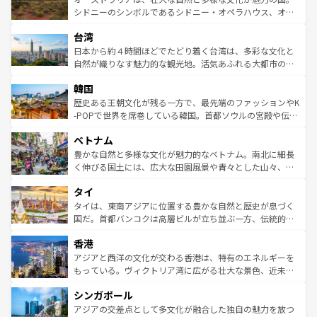
しみながら、その多様性と豊かな歴史を感じることができ
おすすめ。エメラルドグリーンに輝く海をはじめ、豊かな
シドニーのシンボルであるシドニー・オペラハウス、オー
るだろう。車でのロードトリップや列車の旅も、アメリカ
文化や歴史が息づいている。「アロハスピリット」と呼ば
ストラリア東海岸北部に広がる大サンゴ礁地帯グレートバ
ならではの贅沢な旅のスタイルだ。 なお、新着のアメリカ
台湾
れるおもてなしの心で訪れる人々を迎えてくれるハワイの
リアリーフや大陸中央部にそびえるウルル（エアーズロッ
情報は
コンテンツ一覧
を参照してほしい。
人々、おいしいローカルフードやハワイアンミュージッ
ク）、タスマニアの美しい原生林やケアンズの熱帯雨林な
日本から約４時間ほどでたどり着く台湾は、多彩な文化と
ク、伝統的なフラダンスなど、すべてがハワイの魅力を彩
ど、見どころがたくさん。また、カフェやワイン、オージ
自然が織りなす魅力的な観光地。活気あふれる大都市の台
っている。訪れるたびに新しい発見と感動が待っているハ
ービーフなどの食文化も豊かで、美味しいものであふれて
北やノスタルジックな町並みが人気な九份（ジォウフェ
ワイを、存分に味わってほしい。 なお、新着のハワイ情報
韓国
いる。アクティビティも充実しており、サーフィンやダイ
ン）、静ひつな山岳地帯である台湾東部など、都市の喧騒
は
コンテンツ一覧
を参照してほしい。
ビング、ハイキングなど、アウトドア好きにはたまらな
と山間の静けさが共存しており、訪れる人に新しい発見と
歴史ある王朝文化が残る一方で、最先端のファッションやK
い。オーストラリアの多彩な魅力を存分に味わいつくそ
驚きをもたらしてくれる。また、奥深い台湾の食文化も魅
-POPで世界を席巻している韓国。首都ソウルの宮殿や伝統
う。 なお、新着のオーストラリア情報は
コンテンツ一覧
を
力で、夜市などの屋台グルメから高級料理、ヘルシーで美
家屋が並ぶエリアでは韓国の歴史と文化に浸ることがで
参照してほしい。
ベトナム
容にもいいと評判のスイーツなど、バラエティ豊かな料理
き、地方に足を延ばせば四季折々の自然美を楽しむことが
が味わえる。 なお、新着の台湾情報は
コンテンツ一覧
を参
できる。そして、キムチや焼肉、絶品のストリートフード
豊かな自然と多様な文化が魅力的なベトナム。南北に細長
照してほしい。
まで、さまざまな韓国料理が待っている。夜には、韓国な
く伸びる国土には、広大な田園風景や青々とした山々、世
らではのナイトライフも堪能できる。あたたかいホスピタ
界遺産に登録された壮大な自然景観が点在し、都市部では
タイ
リティに包まれながら、韓国の多彩な魅力を心ゆくまで味
急速な発展と共に伝統が息づく。ハノイの古い町並みやホ
わってみてほしい。 なお、新着の韓国情報は
コンテンツ一
ーチミン市のフランス統治時代の建物も、独特の雰囲気を
タイは、東南アジアに位置する豊かな自然と歴史が息づく
覧
を参照してほしい。
醸し出している。また、バラエティの豊かさとおいしさで
国だ。首都バンコクは高層ビルが立ち並ぶ一方、伝統的な
世界中の食通を魅了してやまないベトナム料理も魅力のひ
寺院や市場がいたるところに点在し、古きよき文化と現代
香港
とつ。フォーやバインミー、ベトナムコーヒーなどは、ぜ
の活気が交差している。北部ではチェンマイなどの山岳地
ひ現地で味わいたい。どの地域を訪れてもあたたかい人々
帯で自然と触れ合い、南部ではプーケットやクラビの美し
アジアと西洋の文化が交わる香港は、特有のエネルギーを
が旅行者を迎えてくれるので、きっと忘れられない旅にな
いビーチでリゾート気分を楽しむことができる。タイ料理
もっている。ヴィクトリア湾に広がる壮大な景色、近未来
るはずだ。 なお、新着のベトナム情報は
コンテンツ一覧
を
は世界的に有名で、屋台から高級レストランまで味覚を刺
的なアートスポット、そして歴史と現代が融合した町並
参照してほしい。
シンガポール
激する。気候は一年中温暖で、どの季節にも異なる楽しみ
み、どこを訪れても感動するはず。観光スポットが密集し
が待っている。親しみやすいタイの人々、仏教を中心とし
ており、効率よく見どころを回れるのも魅力。息をのむよ
アジアの交差点として多文化が融合した独自の魅力を放つ