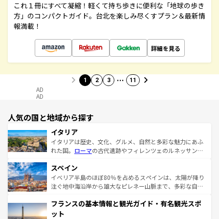
これ１冊にすべて凝縮！軽くて持ち歩きに便利な「地球の歩き
方」のコンパクトガイド。台北を楽しみ尽くすプラン＆最新情
報満載！
詳細を見る
…
1
2
3
11
AD
AD
人気の国と地域から探す
イタリア
イタリアは歴史、文化、グルメ、自然と多彩な魅力にあふ
れた国。
ローマ
の古代遺跡やフィレンツェのルネッサンス
美術、ヴェネツィアの運河など、歴史あるスポットはもち
スペイン
ろん、トスカーナの美しい田園風景やアマルフィ海岸の絶
景など、自然景観も見逃せない。観光の合間には、本場の
イベリア半島のほぼ80％を占めるスペインは、太陽が降り
ピザやパスタなど、絶品のイタリア料理を堪能することも
注ぐ地中海沿岸から雄大なピレネー山脈まで、多彩な自然
できる。朝目覚めてから夜眠るまで、すべての瞬間を楽し
と文化が詰まったヨーロッパ屈指の旅行先だ。多様な地域
フランスの基本情報と観光ガイド・有名観光スポ
ませてくれるイタリアで、忘れられない旅をしてみよう！
文化が根付くこの国では、情熱的なフラメンコ、熱気あふ
なお、新着のイタリア情報は
コンテンツ一覧
を参照してほ
れる闘牛、そして美味しいタパスが生活の一部となってい
ット