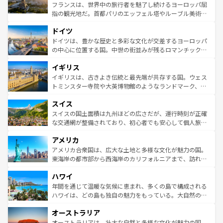
しい。
る。首都マドリードの洗練された雰囲気や、バルセロナの
フランスは、世界中の旅行者を魅了し続けるヨーロッパ屈
アートに溢れた街角から、地方では古代ローマ遺跡や中世
指の観光地だ。首都パリのエッフェル塔やルーブル美術館
の城塞都市、穏やかなビーチリゾートまで多彩な表情を見
といった象徴的なスポットから、田舎町の古風な美しさま
せる。地方によって風土や気候が異なるスペインはその個
ドイツ
で、幅広い魅力が詰まっている。華麗な宮殿、歴史的な大
性で訪れる人を魅了する。 なお、新着のスペイン情報は
コ
聖堂、美しいビーチ、そして豊かな自然が、訪れる者を心
ドイツは、豊かな歴史と多彩な文化が交差するヨーロッパ
ンテンツ一覧
を参照してほしい。
から魅了する。また、フランスは美食の国としても知ら
の中心に位置する国。中世の街並みが残るロマンチック街
れ、フランス料理はユネスコ無形文化遺産にも登録されて
道から、未来を先取りするようなモダンな都市まで多様な
イギリス
いる。シャンパンの発祥地であるランス、プロヴァンスの
顔を持つこの国は、どこを歩いても飽きることがない。ベ
香り高いラベンダー畑など、多彩な楽しみ方が可能だ。さ
ルリンの文化的活気、バイエルン州のアルプスの絶景、そ
イギリスは、古きよき伝統と最先端が共存する国。ウェス
らに、パリ以外の地域にも魅力が溢れており、どの街角に
してライン川沿いのワイン畑といった風景は必見。ビール
トミンスター寺院や大英博物館のようなランドマーク、歴
も豊かな歴史と文化が息づいている。パリ以外の個性あふ
とソーセージを味わいながら地元の人と過ごす楽しい時間
史ある大学都市、美しい丘陵地帯や牧歌的な風景など、エ
れる地方に足を運ぶとそれぞれで全く異なる文化を体験で
スイス
は、お酒好きな人にはぜひ体験してほしい。 なお、新着の
リアごとに異なる魅力がある。また、優雅なアフタヌーン
きるだろう。 なお、新着のフランス情報は
コンテンツ一覧
ドイツ情報は
コンテンツ一覧
を参照してほしい。
ティー、ビール好きにはたまらない英国パブ、サッカー観
スイスの国土面積は九州ほどの広さだが、運行時刻が正確
を参照してほしい。
戦など、本場だからこそできる体験も豊富。イギリスを旅
な交通網が整備されており、初心者でも安心して個人旅行
して楽しみつくそう。 なお、新着のイギリス情報は
コンテ
を楽しめる。日本同様に時刻表どおりの旅が可能だ。中世
アメリカ
ンツ一覧
を参照してほしい。
の建物がそのまま残る町や、スイスならではのユニークな
博物館もあり、アルプス観光だけでなく町歩きも満喫する
アメリカ合衆国は、広大な土地と多様な文化が魅力の国。
ことができる。国民の所得が高いため物価も高いが、旅行
東海岸の都市部から西海岸のカリフォルニアまで、訪れる
者向けの交通パス提供のサービスもあり、うまく活用すれ
場所ごとに異なる風景と体験が待っている。ニューヨーク
ハワイ
ば市内交通費無料で観光を楽しむこともできる。 なお、新
のような巨大都市は、観光、ショッピング、エンターテイ
着のスイス情報は
コンテンツ一覧
を参照してほしい。
ンメントが詰まった刺激的なスポットだ。一方、アメリカ
年間を通じて温暖な気候に恵まれ、多くの島で構成される
西部には大自然が広がり、グランドキャニオンやイエロー
ハワイは、どの島も独自の魅力をもっている。大自然の神
ストーン国立公園といった絶景が堪能できる。さらに、南
秘を感じたいなら、火山が生み出した壮大な景観を誇るハ
オーストラリア
部のニューオーリンズでは、音楽と美食が融合した独特の
ワイ島は見逃せない。また、定番の観光地といえばオアフ
文化が魅力。旅行者はアメリカの各地域で異なる魅力を楽
島だが、静かな自然を求めるならマウイ島やカウアイ島が
オーストラリアは、壮大な自然と多様な文化が魅力の国。