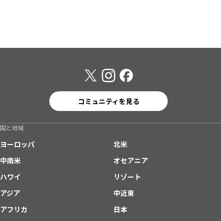
コミュニティを見る
国と地域
ヨーロッパ
北米
中南米
オセアニア
ハワイ
リゾート
アジア
中近東
アフリカ
日本