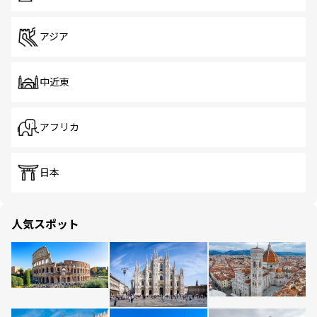
アジア
中近東
アフリカ
日本
人気スポット