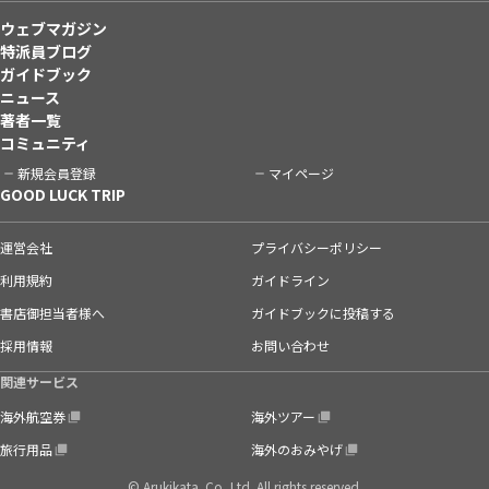
ウェブマガジン
特派員ブログ
ガイドブック
ニュース
著者一覧
コミュニティ
新規会員登録
マイページ
GOOD LUCK TRIP
運営会社
プライバシーポリシー
利用規約
ガイドライン
書店御担当者様へ
ガイドブックに投稿する
採用情報
お問い合わせ
関連サービス
海外航空券
海外ツアー
旅行用品
海外のおみやげ
© Arukikata. Co.,Ltd. All rights reserved.