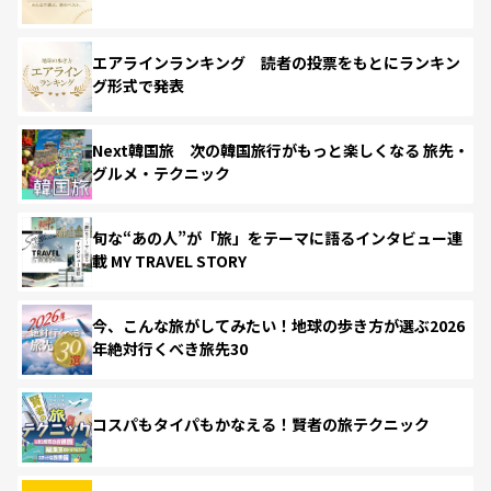
エアラインランキング 読者の投票をもとにランキン
グ形式で発表
Next韓国旅 次の韓国旅行がもっと楽しくなる 旅先・
グルメ・テクニック
旬な“あの人”が「旅」をテーマに語るインタビュー連
載 MY TRAVEL STORY
今、こんな旅がしてみたい！地球の歩き方が選ぶ2026
年絶対行くべき旅先30
コスパもタイパもかなえる！賢者の旅テクニック