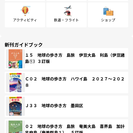
アクティビティ
鉄道・フライト
ショップ
新刊ガイドブック
１５ 地球の歩き方 島旅 伊豆大島 利島（伊豆諸
島①）３訂版
Ｃ０２ 地球の歩き方 ハワイ島 ２０２７～２０２
８
Ｊ３３ 地球の歩き方 墨田区
０２ 地球の歩き方 島旅 奄美大島 喜界島 加計
呂麻島（奄美群島１） ５訂版