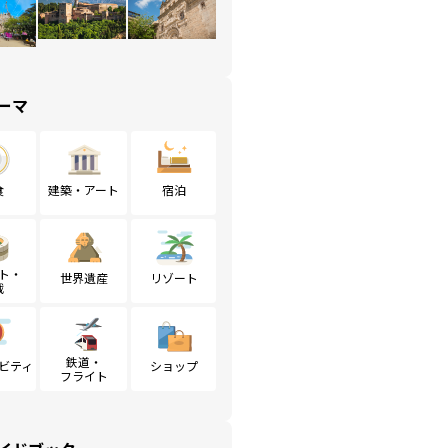
ーマ
食
建築・アート
宿泊
ト・
世界遺産
リゾート
戦
鉄道・
ビティ
ショップ
フライト