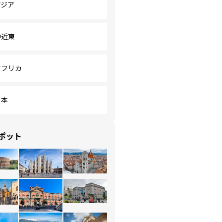
アジア
中近東
アフリカ
日本
ポット