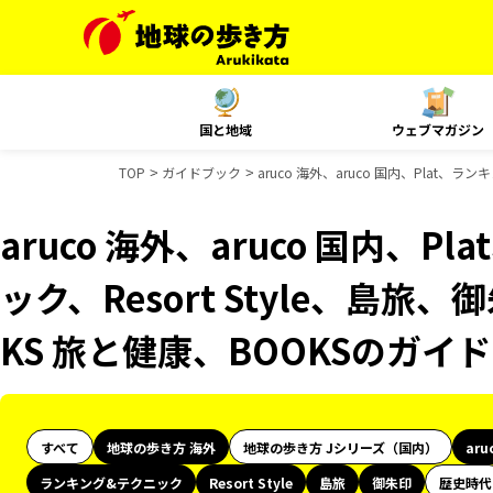
国と地域
ウェブマガジン
TOP
ガイドブック
aruco 海外、aruco 国内、Plat、
aruco 海外、aruco 国内、
ック、Resort Style、島旅
KS 旅と健康、BOOKSのガイ
すべて
地球の歩き方 海外
地球の歩き方 Jシリーズ（国内）
aru
ランキング&テクニック
Resort Style
島旅
御朱印
歴史時代