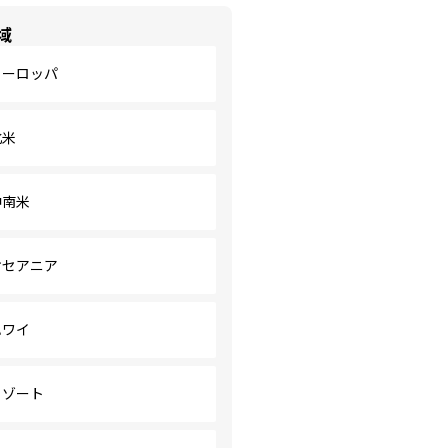
域
ヨーロッパ
北米
中南米
オセアニア
ハワイ
リゾート