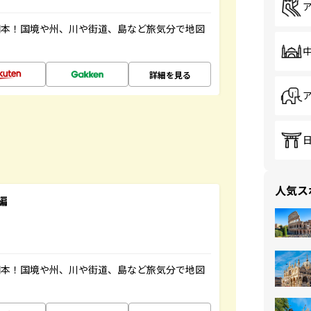
図本！国境や州、川や街道、島など旅気分で地図
詳細を見る
人気ス
編
図本！国境や州、川や街道、島など旅気分で地図