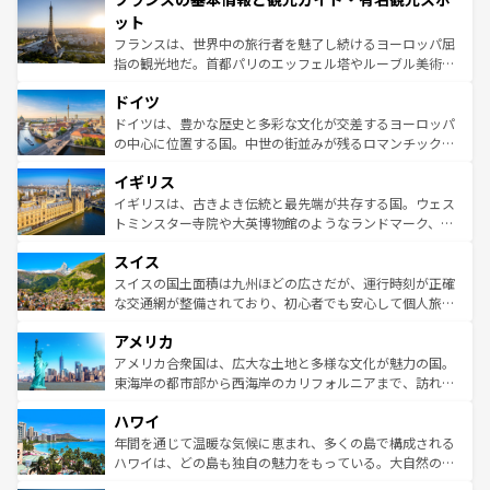
なお、新着のイタリア情報は
コンテンツ一覧
を参照してほ
れる闘牛、そして美味しいタパスが生活の一部となってい
ット
しい。
る。首都マドリードの洗練された雰囲気や、バルセロナの
フランスは、世界中の旅行者を魅了し続けるヨーロッパ屈
アートに溢れた街角から、地方では古代ローマ遺跡や中世
指の観光地だ。首都パリのエッフェル塔やルーブル美術館
の城塞都市、穏やかなビーチリゾートまで多彩な表情を見
といった象徴的なスポットから、田舎町の古風な美しさま
せる。地方によって風土や気候が異なるスペインはその個
ドイツ
で、幅広い魅力が詰まっている。華麗な宮殿、歴史的な大
性で訪れる人を魅了する。 なお、新着のスペイン情報は
コ
聖堂、美しいビーチ、そして豊かな自然が、訪れる者を心
ドイツは、豊かな歴史と多彩な文化が交差するヨーロッパ
ンテンツ一覧
を参照してほしい。
から魅了する。また、フランスは美食の国としても知ら
の中心に位置する国。中世の街並みが残るロマンチック街
れ、フランス料理はユネスコ無形文化遺産にも登録されて
道から、未来を先取りするようなモダンな都市まで多様な
イギリス
いる。シャンパンの発祥地であるランス、プロヴァンスの
顔を持つこの国は、どこを歩いても飽きることがない。ベ
香り高いラベンダー畑など、多彩な楽しみ方が可能だ。さ
ルリンの文化的活気、バイエルン州のアルプスの絶景、そ
イギリスは、古きよき伝統と最先端が共存する国。ウェス
らに、パリ以外の地域にも魅力が溢れており、どの街角に
してライン川沿いのワイン畑といった風景は必見。ビール
トミンスター寺院や大英博物館のようなランドマーク、歴
も豊かな歴史と文化が息づいている。パリ以外の個性あふ
とソーセージを味わいながら地元の人と過ごす楽しい時間
史ある大学都市、美しい丘陵地帯や牧歌的な風景など、エ
れる地方に足を運ぶとそれぞれで全く異なる文化を体験で
スイス
は、お酒好きな人にはぜひ体験してほしい。 なお、新着の
リアごとに異なる魅力がある。また、優雅なアフタヌーン
きるだろう。 なお、新着のフランス情報は
コンテンツ一覧
ドイツ情報は
コンテンツ一覧
を参照してほしい。
ティー、ビール好きにはたまらない英国パブ、サッカー観
スイスの国土面積は九州ほどの広さだが、運行時刻が正確
を参照してほしい。
戦など、本場だからこそできる体験も豊富。イギリスを旅
な交通網が整備されており、初心者でも安心して個人旅行
して楽しみつくそう。 なお、新着のイギリス情報は
コンテ
を楽しめる。日本同様に時刻表どおりの旅が可能だ。中世
アメリカ
ンツ一覧
を参照してほしい。
の建物がそのまま残る町や、スイスならではのユニークな
博物館もあり、アルプス観光だけでなく町歩きも満喫する
アメリカ合衆国は、広大な土地と多様な文化が魅力の国。
ことができる。国民の所得が高いため物価も高いが、旅行
東海岸の都市部から西海岸のカリフォルニアまで、訪れる
者向けの交通パス提供のサービスもあり、うまく活用すれ
場所ごとに異なる風景と体験が待っている。ニューヨーク
ハワイ
ば市内交通費無料で観光を楽しむこともできる。 なお、新
のような巨大都市は、観光、ショッピング、エンターテイ
着のスイス情報は
コンテンツ一覧
を参照してほしい。
ンメントが詰まった刺激的なスポットだ。一方、アメリカ
年間を通じて温暖な気候に恵まれ、多くの島で構成される
西部には大自然が広がり、グランドキャニオンやイエロー
ハワイは、どの島も独自の魅力をもっている。大自然の神
ストーン国立公園といった絶景が堪能できる。さらに、南
秘を感じたいなら、火山が生み出した壮大な景観を誇るハ