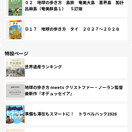
０２ 地球の歩き方 島旅 奄美大島 喜界島 加計
呂麻島（奄美群島１） ５訂版
Ｄ１７ 地球の歩き方 タイ ２０２７～２０２８
特設ページ
世界遺産ランキング
地球の歩き方 meets クリストファー・ノーラン監督
最新作『オデュッセイア』
準備も滞在もスマートに！ トラベルハック2026