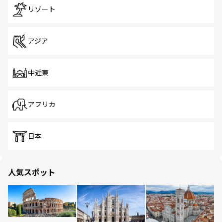
リゾート
アジア
中近東
アフリカ
日本
人気スポット