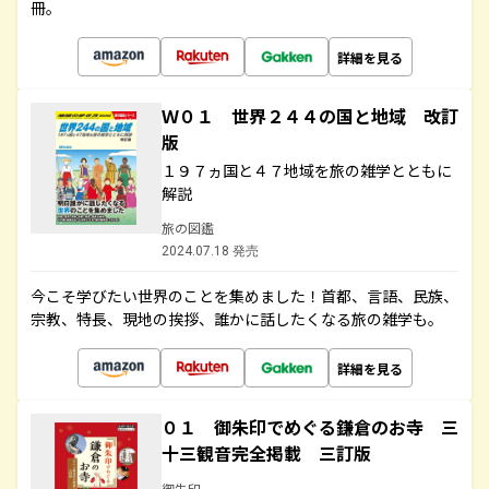
冊。
詳細を見る
Ｗ０１ 世界２４４の国と地域 改訂
版
１９７ヵ国と４７地域を旅の雑学とともに
解説
旅の図鑑
2024.07.18 発売
今こそ学びたい世界のことを集めました！首都、言語、民族、
宗教、特長、現地の挨拶、誰かに話したくなる旅の雑学も。
詳細を見る
０１ 御朱印でめぐる鎌倉のお寺 三
十三観音完全掲載 三訂版
御朱印