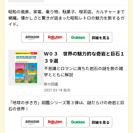
昭和の風景、家電、乗り物、駄菓子、喫茶店、カルチャーまで
網羅。懐かしさと驚きが詰まった昭和レトロの魅力を旅するガ
イド。
詳細を見る
Ｗ０３ 世界の魅力的な奇岩と巨石１
３９選
不思議とロマンに満ちた岩石の謎を旅の雑
学とともに解説
旅の図鑑
2021.03.18 発売
「地球の歩き方」図鑑シリーズ第３弾は、謎だらけの奇岩と巨
石の世界！
詳細を見る