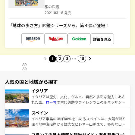
旅の図鑑
2021.03.18 発売
「地球の歩き方」図鑑シリーズから、第４弾が登場！
詳細を見る
…
1
2
3
15
AD
AD
人気の国と地域から探す
イタリア
イタリアは歴史、文化、グルメ、自然と多彩な魅力にあふ
れた国。
ローマ
の古代遺跡やフィレンツェのルネッサンス
美術、ヴェネツィアの運河など、歴史あるスポットはもち
スペイン
ろん、トスカーナの美しい田園風景やアマルフィ海岸の絶
景など、自然景観も見逃せない。観光の合間には、本場の
イベリア半島のほぼ80％を占めるスペインは、太陽が降り
ピザやパスタなど、絶品のイタリア料理を堪能することも
注ぐ地中海沿岸から雄大なピレネー山脈まで、多彩な自然
できる。朝目覚めてから夜眠るまで、すべての瞬間を楽し
と文化が詰まったヨーロッパ屈指の旅行先だ。多様な地域
フランスの基本情報と観光ガイド・有名観光スポ
ませてくれるイタリアで、忘れられない旅をしてみよう！
文化が根付くこの国では、情熱的なフラメンコ、熱気あふ