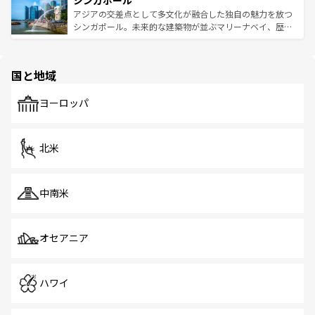
シンガポール
み、どこを訪れても感動するはず。観光スポットが密集し
が待っている。親しみやすいタイの人々、仏教を中心とし
ており、効率よく見どころを回れるのも魅力。息をのむよ
アジアの交差点として多文化が融合した独自の魅力を放つ
た文化、そして多様な観光資源が、訪れる旅人を魅了し続
うな絶景から文化的な体験まで、香港を存分に楽しみ尽く
シンガポール。未来的な建築物が並ぶマリーナベイ、歴史
ける。 なお、新着のタイ情報は
コンテンツ一覧
を参照して
そう。 なお、新着の香港情報は
コンテンツ一覧
を参照して
と伝統を感じられるエスニックタウン、多数の緑豊かな公
ほしい。
ほしい。
園や自然保護区など、自然が調和した近代的な景観と文化
の多様性あふれるカラフルな町は、どこを歩いても新しい
国と地域
発見がある。さらに、治安のよさや充実した公共交通機関
も、旅行者にとっては魅力的なポイント。グルメも豊富
で、ホーカーズは地元の風情を楽しめる外せないスポット
ヨーロッパ
だ。訪れる人を飽きさせないシンガポールで、多様な魅力
を体感しよう。 なお、新着のシンガポール情報は
コンテン
ツ一覧
を参照してほしい。
北米
中南米
オセアニア
ハワイ