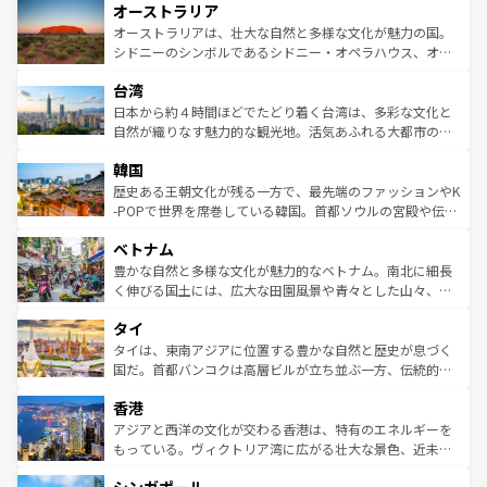
オーストラリア
部のニューオーリンズでは、音楽と美食が融合した独特の
ワイ島は見逃せない。また、定番の観光地といえばオアフ
文化が魅力。旅行者はアメリカの各地域で異なる魅力を楽
島だが、静かな自然を求めるならマウイ島やカウアイ島が
オーストラリアは、壮大な自然と多様な文化が魅力の国。
しみながら、その多様性と豊かな歴史を感じることができ
おすすめ。エメラルドグリーンに輝く海をはじめ、豊かな
シドニーのシンボルであるシドニー・オペラハウス、オー
るだろう。車でのロードトリップや列車の旅も、アメリカ
文化や歴史が息づいている。「アロハスピリット」と呼ば
ストラリア東海岸北部に広がる大サンゴ礁地帯グレートバ
ならではの贅沢な旅のスタイルだ。 なお、新着のアメリカ
台湾
れるおもてなしの心で訪れる人々を迎えてくれるハワイの
リアリーフや大陸中央部にそびえるウルル（エアーズロッ
情報は
コンテンツ一覧
を参照してほしい。
人々、おいしいローカルフードやハワイアンミュージッ
ク）、タスマニアの美しい原生林やケアンズの熱帯雨林な
日本から約４時間ほどでたどり着く台湾は、多彩な文化と
ク、伝統的なフラダンスなど、すべてがハワイの魅力を彩
ど、見どころがたくさん。また、カフェやワイン、オージ
自然が織りなす魅力的な観光地。活気あふれる大都市の台
っている。訪れるたびに新しい発見と感動が待っているハ
ービーフなどの食文化も豊かで、美味しいものであふれて
北やノスタルジックな町並みが人気な九份（ジォウフェ
ワイを、存分に味わってほしい。 なお、新着のハワイ情報
韓国
いる。アクティビティも充実しており、サーフィンやダイ
ン）、静ひつな山岳地帯である台湾東部など、都市の喧騒
は
コンテンツ一覧
を参照してほしい。
ビング、ハイキングなど、アウトドア好きにはたまらな
と山間の静けさが共存しており、訪れる人に新しい発見と
歴史ある王朝文化が残る一方で、最先端のファッションやK
い。オーストラリアの多彩な魅力を存分に味わいつくそ
驚きをもたらしてくれる。また、奥深い台湾の食文化も魅
-POPで世界を席巻している韓国。首都ソウルの宮殿や伝統
う。 なお、新着のオーストラリア情報は
コンテンツ一覧
を
力で、夜市などの屋台グルメから高級料理、ヘルシーで美
家屋が並ぶエリアでは韓国の歴史と文化に浸ることがで
参照してほしい。
ベトナム
容にもいいと評判のスイーツなど、バラエティ豊かな料理
き、地方に足を延ばせば四季折々の自然美を楽しむことが
が味わえる。 なお、新着の台湾情報は
コンテンツ一覧
を参
できる。そして、キムチや焼肉、絶品のストリートフード
豊かな自然と多様な文化が魅力的なベトナム。南北に細長
照してほしい。
まで、さまざまな韓国料理が待っている。夜には、韓国な
く伸びる国土には、広大な田園風景や青々とした山々、世
らではのナイトライフも堪能できる。あたたかいホスピタ
界遺産に登録された壮大な自然景観が点在し、都市部では
タイ
リティに包まれながら、韓国の多彩な魅力を心ゆくまで味
急速な発展と共に伝統が息づく。ハノイの古い町並みやホ
わってみてほしい。 なお、新着の韓国情報は
コンテンツ一
ーチミン市のフランス統治時代の建物も、独特の雰囲気を
タイは、東南アジアに位置する豊かな自然と歴史が息づく
覧
を参照してほしい。
醸し出している。また、バラエティの豊かさとおいしさで
国だ。首都バンコクは高層ビルが立ち並ぶ一方、伝統的な
世界中の食通を魅了してやまないベトナム料理も魅力のひ
寺院や市場がいたるところに点在し、古きよき文化と現代
香港
とつ。フォーやバインミー、ベトナムコーヒーなどは、ぜ
の活気が交差している。北部ではチェンマイなどの山岳地
ひ現地で味わいたい。どの地域を訪れてもあたたかい人々
帯で自然と触れ合い、南部ではプーケットやクラビの美し
アジアと西洋の文化が交わる香港は、特有のエネルギーを
が旅行者を迎えてくれるので、きっと忘れられない旅にな
いビーチでリゾート気分を楽しむことができる。タイ料理
もっている。ヴィクトリア湾に広がる壮大な景色、近未来
るはずだ。 なお、新着のベトナム情報は
コンテンツ一覧
を
は世界的に有名で、屋台から高級レストランまで味覚を刺
的なアートスポット、そして歴史と現代が融合した町並
参照してほしい。
激する。気候は一年中温暖で、どの季節にも異なる楽しみ