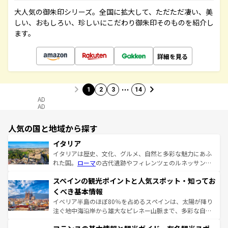
大人気の御朱印シリーズ。全国に拡大して、ただただ凄い、美
しい、おもしろい、珍しいにこだわり御朱印そのものを紹介し
ます。
詳細を見る
…
1
2
3
14
AD
AD
人気の国と地域から探す
イタリア
イタリアは歴史、文化、グルメ、自然と多彩な魅力にあふ
れた国。
ローマ
の古代遺跡やフィレンツェのルネッサンス
美術、ヴェネツィアの運河など、歴史あるスポットはもち
スペインの観光ポイントと人気スポット・知ってお
ろん、トスカーナの美しい田園風景やアマルフィ海岸の絶
景など、自然景観も見逃せない。観光の合間には、本場の
くべき基本情報
ピザやパスタなど、絶品のイタリア料理を堪能することも
イベリア半島のほぼ80％を占めるスペインは、太陽が降り
できる。朝目覚めてから夜眠るまで、すべての瞬間を楽し
注ぐ地中海沿岸から雄大なピレネー山脈まで、多彩な自然
ませてくれるイタリアで、忘れられない旅をしてみよう！
と文化が詰まったヨーロッパ屈指の旅行先だ。多様な地域
なお、新着のイタリア情報は
コンテンツ一覧
を参照してほ