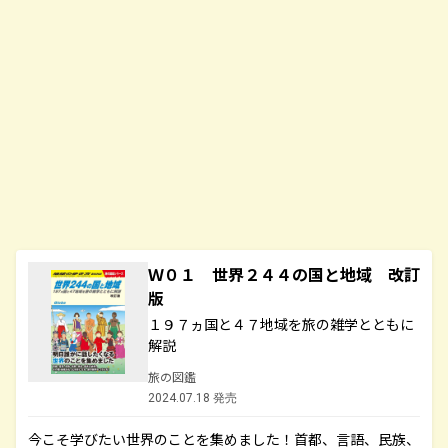
Ｗ０１ 世界２４４の国と地域 改訂
版
１９７ヵ国と４７地域を旅の雑学とともに
解説
旅の図鑑
2024.07.18 発売
今こそ学びたい世界のことを集めました！首都、言語、民族、