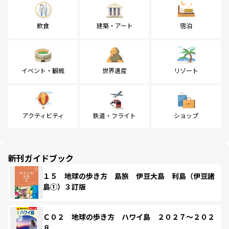
飲食
建築・アート
宿泊
イベント・観戦
世界遺産
リゾート
アクティビティ
鉄道・フライト
ショップ
新刊ガイドブック
１５ 地球の歩き方 島旅 伊豆大島 利島（伊豆諸
島①）３訂版
Ｃ０２ 地球の歩き方 ハワイ島 ２０２７～２０２
８