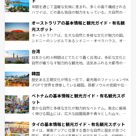
ト
西部には大自然が広がり、グランドキャニオンやイエロー
年間を通じて温暖な気候に恵まれ、多くの島で構成される
ストーン国立公園といった絶景が堪能できる。さらに、南
ハワイは、どの島も独自の魅力をもっている。大自然の神
部のニューオーリンズでは、音楽と美食が融合した独特の
秘を感じたいなら、火山が生み出した壮大な景観を誇るハ
文化が魅力。旅行者はアメリカの各地域で異なる魅力を楽
オーストラリアの基本情報と観光ガイド・有名観
ワイ島は見逃せない。また、定番の観光地といえばオアフ
しみながら、その多様性と豊かな歴史を感じることができ
島だが、静かな自然を求めるならマウイ島やカウアイ島が
光スポット
るだろう。車でのロードトリップや列車の旅も、アメリカ
おすすめ。エメラルドグリーンに輝く海をはじめ、豊かな
オーストラリアは、壮大な自然と多様な文化が魅力の国。
ならではの贅沢な旅のスタイルだ。 なお、新着のアメリカ
文化や歴史が息づいている。「アロハスピリット」と呼ば
シドニーのシンボルであるシドニー・オペラハウス、オー
情報は
コンテンツ一覧
を参照してほしい。
れるおもてなしの心で訪れる人々を迎えてくれるハワイの
ストラリア東海岸北部に広がる大サンゴ礁地帯グレートバ
人々、おいしいローカルフードやハワイアンミュージッ
台湾
リアリーフや大陸中央部にそびえるウルル（エアーズロッ
ク、伝統的なフラダンスなど、すべてがハワイの魅力を彩
ク）、タスマニアの美しい原生林やケアンズの熱帯雨林な
日本から約４時間ほどでたどり着く台湾は、多彩な文化と
っている。訪れるたびに新しい発見と感動が待っているハ
ど、見どころがたくさん。また、カフェやワイン、オージ
自然が織りなす魅力的な観光地。活気あふれる大都市の台
ワイを、存分に味わってほしい。 なお、新着のハワイ情報
ービーフなどの食文化も豊かで、美味しいものであふれて
北やノスタルジックな町並みが人気な九份（ジォウフェ
は
コンテンツ一覧
を参照してほしい。
韓国
いる。アクティビティも充実しており、サーフィンやダイ
ン）、静ひつな山岳地帯である台湾東部など、都市の喧騒
ビング、ハイキングなど、アウトドア好きにはたまらな
と山間の静けさが共存しており、訪れる人に新しい発見と
歴史ある王朝文化が残る一方で、最先端のファッションやK
い。オーストラリアの多彩な魅力を存分に味わいつくそ
驚きをもたらしてくれる。また、奥深い台湾の食文化も魅
-POPで世界を席巻している韓国。首都ソウルの宮殿や伝統
う。 なお、新着のオーストラリア情報は
コンテンツ一覧
を
力で、夜市などの屋台グルメから高級料理、ヘルシーで美
家屋が並ぶエリアでは韓国の歴史と文化に浸ることがで
参照してほしい。
ベトナムの基本情報と観光ガイド・有名観光スポ
容にもいいと評判のスイーツなど、バラエティ豊かな料理
き、地方に足を延ばせば四季折々の自然美を楽しむことが
が味わえる。 なお、新着の台湾情報は
コンテンツ一覧
を参
できる。そして、キムチや焼肉、絶品のストリートフード
ット
照してほしい。
まで、さまざまな韓国料理が待っている。夜には、韓国な
豊かな自然と多様な文化が魅力的なベトナム。南北に細長
らではのナイトライフも堪能できる。あたたかいホスピタ
く伸びる国土には、広大な田園風景や青々とした山々、世
リティに包まれながら、韓国の多彩な魅力を心ゆくまで味
界遺産に登録された壮大な自然景観が点在し、都市部では
わってみてほしい。 なお、新着の韓国情報は
コンテンツ一
タイの基本情報と観光ガイド・有名観光スポット
急速な発展と共に伝統が息づく。ハノイの古い町並みやホ
覧
を参照してほしい。
ーチミン市のフランス統治時代の建物も、独特の雰囲気を
タイは、東南アジアに位置する豊かな自然と歴史が息づく
醸し出している。また、バラエティの豊かさとおいしさで
国だ。首都バンコクは高層ビルが立ち並ぶ一方、伝統的な