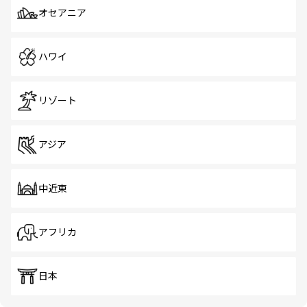
オセアニア
ハワイ
リゾート
アジア
中近東
アフリカ
日本