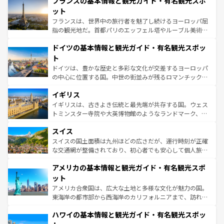
フランスの基本情報と観光ガイド・有名観光スポ
文化が根付くこの国では、情熱的なフラメンコ、熱気あふ
しい。
れる闘牛、そして美味しいタパスが生活の一部となってい
ット
る。首都マドリードの洗練された雰囲気や、バルセロナの
フランスは、世界中の旅行者を魅了し続けるヨーロッパ屈
アートに溢れた街角から、地方では古代ローマ遺跡や中世
指の観光地だ。首都パリのエッフェル塔やルーブル美術館
の城塞都市、穏やかなビーチリゾートまで多彩な表情を見
といった象徴的なスポットから、田舎町の古風な美しさま
せる。地方によって風土や気候が異なるスペインはその個
ドイツの基本情報と観光ガイド・有名観光スポッ
で、幅広い魅力が詰まっている。華麗な宮殿、歴史的な大
性で訪れる人を魅了する。 なお、新着のスペイン情報は
コ
聖堂、美しいビーチ、そして豊かな自然が、訪れる者を心
ト
ンテンツ一覧
を参照してほしい。
から魅了する。また、フランスは美食の国としても知ら
ドイツは、豊かな歴史と多彩な文化が交差するヨーロッパ
れ、フランス料理はユネスコ無形文化遺産にも登録されて
の中心に位置する国。中世の街並みが残るロマンチック街
いる。シャンパンの発祥地であるランス、プロヴァンスの
道から、未来を先取りするようなモダンな都市まで多様な
香り高いラベンダー畑など、多彩な楽しみ方が可能だ。さ
イギリス
顔を持つこの国は、どこを歩いても飽きることがない。ベ
らに、パリ以外の地域にも魅力が溢れており、どの街角に
ルリンの文化的活気、バイエルン州のアルプスの絶景、そ
イギリスは、古きよき伝統と最先端が共存する国。ウェス
も豊かな歴史と文化が息づいている。パリ以外の個性あふ
してライン川沿いのワイン畑といった風景は必見。ビール
トミンスター寺院や大英博物館のようなランドマーク、歴
れる地方に足を運ぶとそれぞれで全く異なる文化を体験で
とソーセージを味わいながら地元の人と過ごす楽しい時間
史ある大学都市、美しい丘陵地帯や牧歌的な風景など、エ
きるだろう。 なお、新着のフランス情報は
コンテンツ一覧
スイス
は、お酒好きな人にはぜひ体験してほしい。 なお、新着の
リアごとに異なる魅力がある。また、優雅なアフタヌーン
を参照してほしい。
ドイツ情報は
コンテンツ一覧
を参照してほしい。
ティー、ビール好きにはたまらない英国パブ、サッカー観
スイスの国土面積は九州ほどの広さだが、運行時刻が正確
戦など、本場だからこそできる体験も豊富。イギリスを旅
な交通網が整備されており、初心者でも安心して個人旅行
して楽しみつくそう。 なお、新着のイギリス情報は
コンテ
を楽しめる。日本同様に時刻表どおりの旅が可能だ。中世
アメリカの基本情報と観光ガイド・有名観光スポ
ンツ一覧
を参照してほしい。
の建物がそのまま残る町や、スイスならではのユニークな
博物館もあり、アルプス観光だけでなく町歩きも満喫する
ット
ことができる。国民の所得が高いため物価も高いが、旅行
アメリカ合衆国は、広大な土地と多様な文化が魅力の国。
者向けの交通パス提供のサービスもあり、うまく活用すれ
東海岸の都市部から西海岸のカリフォルニアまで、訪れる
ば市内交通費無料で観光を楽しむこともできる。 なお、新
場所ごとに異なる風景と体験が待っている。ニューヨーク
着のスイス情報は
コンテンツ一覧
を参照してほしい。
ハワイの基本情報と観光ガイド・有名観光スポッ
のような巨大都市は、観光、ショッピング、エンターテイ
ンメントが詰まった刺激的なスポットだ。一方、アメリカ