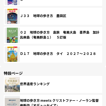
Ｊ３３ 地球の歩き方 墨田区
０２ 地球の歩き方 島旅 奄美大島 喜界島 加計
呂麻島（奄美群島１） ５訂版
Ｄ１７ 地球の歩き方 タイ ２０２７～２０２８
特設ページ
世界遺産ランキング
地球の歩き方 meets クリストファー・ノーラン監督
最新作『オデュッセイア』