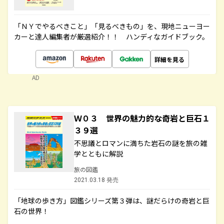
「ＮＹでやるべきこと」「見るべきもの」を、現地ニューヨー
カーと達人編集者が厳選紹介！！ ハンディなガイドブック。
詳細を見る
AD
Ｗ０３ 世界の魅力的な奇岩と巨石１
３９選
不思議とロマンに満ちた岩石の謎を旅の雑
学とともに解説
旅の図鑑
2021.03.18 発売
「地球の歩き方」図鑑シリーズ第３弾は、謎だらけの奇岩と巨
石の世界！