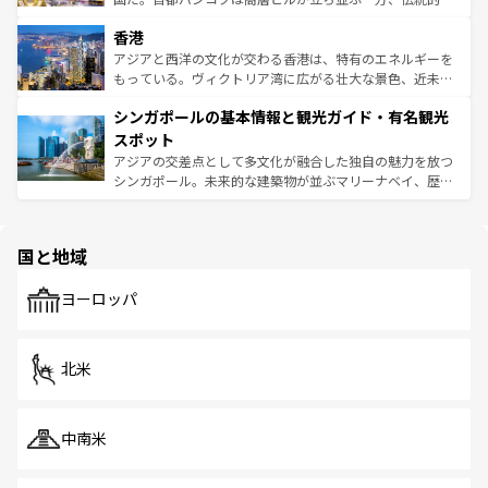
世界中の食通を魅了してやまないベトナム料理も魅力のひ
寺院や市場がいたるところに点在し、古きよき文化と現代
香港
とつ。フォーやバインミー、ベトナムコーヒーなどは、ぜ
の活気が交差している。北部ではチェンマイなどの山岳地
ひ現地で味わいたい。どの地域を訪れてもあたたかい人々
帯で自然と触れ合い、南部ではプーケットやクラビの美し
アジアと西洋の文化が交わる香港は、特有のエネルギーを
が旅行者を迎えてくれるので、きっと忘れられない旅にな
いビーチでリゾート気分を楽しむことができる。タイ料理
もっている。ヴィクトリア湾に広がる壮大な景色、近未来
るはずだ。 なお、新着のベトナム情報は
コンテンツ一覧
を
は世界的に有名で、屋台から高級レストランまで味覚を刺
的なアートスポット、そして歴史と現代が融合した町並
参照してほしい。
シンガポールの基本情報と観光ガイド・有名観光
激する。気候は一年中温暖で、どの季節にも異なる楽しみ
み、どこを訪れても感動するはず。観光スポットが密集し
が待っている。親しみやすいタイの人々、仏教を中心とし
ており、効率よく見どころを回れるのも魅力。息をのむよ
スポット
た文化、そして多様な観光資源が、訪れる旅人を魅了し続
うな絶景から文化的な体験まで、香港を存分に楽しみ尽く
アジアの交差点として多文化が融合した独自の魅力を放つ
ける。 なお、新着のタイ情報は
コンテンツ一覧
を参照して
そう。 なお、新着の香港情報は
コンテンツ一覧
を参照して
シンガポール。未来的な建築物が並ぶマリーナベイ、歴史
ほしい。
ほしい。
と伝統を感じられるエスニックタウン、多数の緑豊かな公
園や自然保護区など、自然が調和した近代的な景観と文化
の多様性あふれるカラフルな町は、どこを歩いても新しい
国と地域
発見がある。さらに、治安のよさや充実した公共交通機関
も、旅行者にとっては魅力的なポイント。グルメも豊富
で、ホーカーズは地元の風情を楽しめる外せないスポット
ヨーロッパ
だ。訪れる人を飽きさせないシンガポールで、多様な魅力
を体感しよう。 なお、新着のシンガポール情報は
コンテン
ツ一覧
を参照してほしい。
北米
中南米