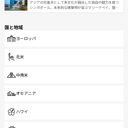
が待っている。親しみやすいタイの人々、仏教を中心とし
ており、効率よく見どころを回れるのも魅力。息をのむよ
アジアの交差点として多文化が融合した独自の魅力を放つ
た文化、そして多様な観光資源が、訪れる旅人を魅了し続
うな絶景から文化的な体験まで、香港を存分に楽しみ尽く
シンガポール。未来的な建築物が並ぶマリーナベイ、歴史
ける。 なお、新着のタイ情報は
コンテンツ一覧
を参照して
そう。 なお、新着の香港情報は
コンテンツ一覧
を参照して
と伝統を感じられるエスニックタウン、多数の緑豊かな公
ほしい。
ほしい。
園や自然保護区など、自然が調和した近代的な景観と文化
の多様性あふれるカラフルな町は、どこを歩いても新しい
国と地域
発見がある。さらに、治安のよさや充実した公共交通機関
も、旅行者にとっては魅力的なポイント。グルメも豊富
で、ホーカーズは地元の風情を楽しめる外せないスポット
ヨーロッパ
だ。訪れる人を飽きさせないシンガポールで、多様な魅力
を体感しよう。 なお、新着のシンガポール情報は
コンテン
ツ一覧
を参照してほしい。
北米
中南米
オセアニア
ハワイ