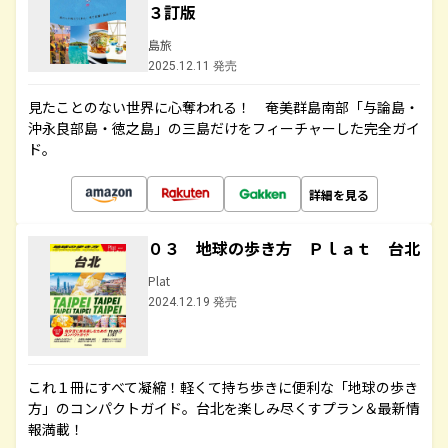
３訂版
島旅
2025.12.11 発売
見たことのない世界に心奪われる！ 奄美群島南部「与論島・
沖永良部島・徳之島」の三島だけをフィーチャーした完全ガイ
ド。
詳細を見る
０３ 地球の歩き方 Ｐｌａｔ 台北
Plat
2024.12.19 発売
これ１冊にすべて凝縮！軽くて持ち歩きに便利な「地球の歩き
方」のコンパクトガイド。台北を楽しみ尽くすプラン＆最新情
報満載！