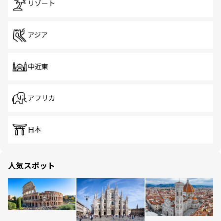
リゾート
アジア
中近東
アフリカ
日本
人気スポット