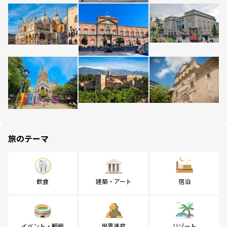
旅のテーマ
飲食
建築・アート
宿泊
イベント・観戦
世界遺産
リゾート