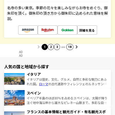
名寺の多い東京。季節の花々を楽しみながらお寺をめぐり、御
朱印を頂く。御朱印の頂き方から御朱印に込められた意味を解
説。
詳細を見る
…
1
2
3
18
AD
AD
人気の国と地域から探す
イタリア
イタリアは歴史、文化、グルメ、自然と多彩な魅力にあふ
れた国。
ローマ
の古代遺跡やフィレンツェのルネッサンス
美術、ヴェネツィアの運河など、歴史あるスポットはもち
スペイン
ろん、トスカーナの美しい田園風景やアマルフィ海岸の絶
景など、自然景観も見逃せない。観光の合間には、本場の
イベリア半島のほぼ80％を占めるスペインは、太陽が降り
ピザやパスタなど、絶品のイタリア料理を堪能することも
注ぐ地中海沿岸から雄大なピレネー山脈まで、多彩な自然
できる。朝目覚めてから夜眠るまで、すべての瞬間を楽し
と文化が詰まったヨーロッパ屈指の旅行先だ。多様な地域
フランスの基本情報と観光ガイド・有名観光スポ
ませてくれるイタリアで、忘れられない旅をしてみよう！
文化が根付くこの国では、情熱的なフラメンコ、熱気あふ