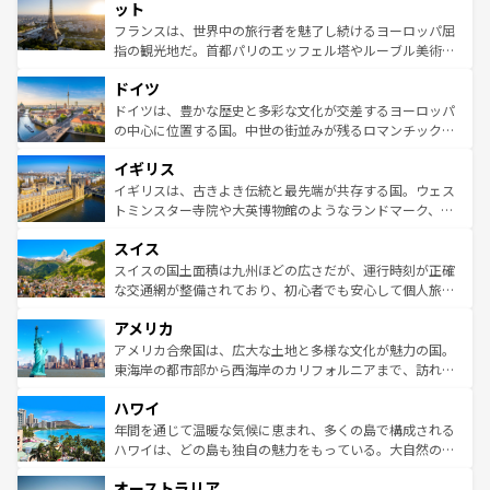
なお、新着のイタリア情報は
コンテンツ一覧
を参照してほ
れる闘牛、そして美味しいタパスが生活の一部となってい
ット
しい。
る。首都マドリードの洗練された雰囲気や、バルセロナの
フランスは、世界中の旅行者を魅了し続けるヨーロッパ屈
アートに溢れた街角から、地方では古代ローマ遺跡や中世
指の観光地だ。首都パリのエッフェル塔やルーブル美術館
の城塞都市、穏やかなビーチリゾートまで多彩な表情を見
といった象徴的なスポットから、田舎町の古風な美しさま
せる。地方によって風土や気候が異なるスペインはその個
ドイツ
で、幅広い魅力が詰まっている。華麗な宮殿、歴史的な大
性で訪れる人を魅了する。 なお、新着のスペイン情報は
コ
聖堂、美しいビーチ、そして豊かな自然が、訪れる者を心
ドイツは、豊かな歴史と多彩な文化が交差するヨーロッパ
ンテンツ一覧
を参照してほしい。
から魅了する。また、フランスは美食の国としても知ら
の中心に位置する国。中世の街並みが残るロマンチック街
れ、フランス料理はユネスコ無形文化遺産にも登録されて
道から、未来を先取りするようなモダンな都市まで多様な
イギリス
いる。シャンパンの発祥地であるランス、プロヴァンスの
顔を持つこの国は、どこを歩いても飽きることがない。ベ
香り高いラベンダー畑など、多彩な楽しみ方が可能だ。さ
ルリンの文化的活気、バイエルン州のアルプスの絶景、そ
イギリスは、古きよき伝統と最先端が共存する国。ウェス
らに、パリ以外の地域にも魅力が溢れており、どの街角に
してライン川沿いのワイン畑といった風景は必見。ビール
トミンスター寺院や大英博物館のようなランドマーク、歴
も豊かな歴史と文化が息づいている。パリ以外の個性あふ
とソーセージを味わいながら地元の人と過ごす楽しい時間
史ある大学都市、美しい丘陵地帯や牧歌的な風景など、エ
れる地方に足を運ぶとそれぞれで全く異なる文化を体験で
スイス
は、お酒好きな人にはぜひ体験してほしい。 なお、新着の
リアごとに異なる魅力がある。また、優雅なアフタヌーン
きるだろう。 なお、新着のフランス情報は
コンテンツ一覧
ドイツ情報は
コンテンツ一覧
を参照してほしい。
ティー、ビール好きにはたまらない英国パブ、サッカー観
スイスの国土面積は九州ほどの広さだが、運行時刻が正確
を参照してほしい。
戦など、本場だからこそできる体験も豊富。イギリスを旅
な交通網が整備されており、初心者でも安心して個人旅行
して楽しみつくそう。 なお、新着のイギリス情報は
コンテ
を楽しめる。日本同様に時刻表どおりの旅が可能だ。中世
アメリカ
ンツ一覧
を参照してほしい。
の建物がそのまま残る町や、スイスならではのユニークな
博物館もあり、アルプス観光だけでなく町歩きも満喫する
アメリカ合衆国は、広大な土地と多様な文化が魅力の国。
ことができる。国民の所得が高いため物価も高いが、旅行
東海岸の都市部から西海岸のカリフォルニアまで、訪れる
者向けの交通パス提供のサービスもあり、うまく活用すれ
場所ごとに異なる風景と体験が待っている。ニューヨーク
ハワイ
ば市内交通費無料で観光を楽しむこともできる。 なお、新
のような巨大都市は、観光、ショッピング、エンターテイ
着のスイス情報は
コンテンツ一覧
を参照してほしい。
ンメントが詰まった刺激的なスポットだ。一方、アメリカ
年間を通じて温暖な気候に恵まれ、多くの島で構成される
西部には大自然が広がり、グランドキャニオンやイエロー
ハワイは、どの島も独自の魅力をもっている。大自然の神
ストーン国立公園といった絶景が堪能できる。さらに、南
秘を感じたいなら、火山が生み出した壮大な景観を誇るハ
オーストラリア
部のニューオーリンズでは、音楽と美食が融合した独特の
ワイ島は見逃せない。また、定番の観光地といえばオアフ