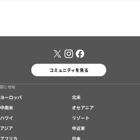
コミュニティを見る
国と地域
ヨーロッパ
北米
中南米
オセアニア
ハワイ
リゾート
アジア
中近東
アフリカ
日本