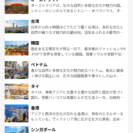
文化が魅力。旅行者はアメリカの各地域で異なる魅力を楽
島だが、静かな自然を求めるならマウイ島やカウアイ島が
オーストラリアは、壮大な自然と多様な文化が魅力の国。
しみながら、その多様性と豊かな歴史を感じることができ
おすすめ。エメラルドグリーンに輝く海をはじめ、豊かな
シドニーのシンボルであるシドニー・オペラハウス、オー
るだろう。車でのロードトリップや列車の旅も、アメリカ
文化や歴史が息づいている。「アロハスピリット」と呼ば
ストラリア東海岸北部に広がる大サンゴ礁地帯グレートバ
ならではの贅沢な旅のスタイルだ。 なお、新着のアメリカ
台湾
れるおもてなしの心で訪れる人々を迎えてくれるハワイの
リアリーフや大陸中央部にそびえるウルル（エアーズロッ
情報は
コンテンツ一覧
を参照してほしい。
人々、おいしいローカルフードやハワイアンミュージッ
ク）、タスマニアの美しい原生林やケアンズの熱帯雨林な
日本から約４時間ほどでたどり着く台湾は、多彩な文化と
ク、伝統的なフラダンスなど、すべてがハワイの魅力を彩
ど、見どころがたくさん。また、カフェやワイン、オージ
自然が織りなす魅力的な観光地。活気あふれる大都市の台
っている。訪れるたびに新しい発見と感動が待っているハ
ービーフなどの食文化も豊かで、美味しいものであふれて
北やノスタルジックな町並みが人気な九份（ジォウフェ
ワイを、存分に味わってほしい。 なお、新着のハワイ情報
韓国
いる。アクティビティも充実しており、サーフィンやダイ
ン）、静ひつな山岳地帯である台湾東部など、都市の喧騒
は
コンテンツ一覧
を参照してほしい。
ビング、ハイキングなど、アウトドア好きにはたまらな
と山間の静けさが共存しており、訪れる人に新しい発見と
歴史ある王朝文化が残る一方で、最先端のファッションやK
い。オーストラリアの多彩な魅力を存分に味わいつくそ
驚きをもたらしてくれる。また、奥深い台湾の食文化も魅
-POPで世界を席巻している韓国。首都ソウルの宮殿や伝統
う。 なお、新着のオーストラリア情報は
コンテンツ一覧
を
力で、夜市などの屋台グルメから高級料理、ヘルシーで美
家屋が並ぶエリアでは韓国の歴史と文化に浸ることがで
参照してほしい。
ベトナム
容にもいいと評判のスイーツなど、バラエティ豊かな料理
き、地方に足を延ばせば四季折々の自然美を楽しむことが
が味わえる。 なお、新着の台湾情報は
コンテンツ一覧
を参
できる。そして、キムチや焼肉、絶品のストリートフード
豊かな自然と多様な文化が魅力的なベトナム。南北に細長
照してほしい。
まで、さまざまな韓国料理が待っている。夜には、韓国な
く伸びる国土には、広大な田園風景や青々とした山々、世
らではのナイトライフも堪能できる。あたたかいホスピタ
界遺産に登録された壮大な自然景観が点在し、都市部では
タイ
リティに包まれながら、韓国の多彩な魅力を心ゆくまで味
急速な発展と共に伝統が息づく。ハノイの古い町並みやホ
わってみてほしい。 なお、新着の韓国情報は
コンテンツ一
ーチミン市のフランス統治時代の建物も、独特の雰囲気を
タイは、東南アジアに位置する豊かな自然と歴史が息づく
覧
を参照してほしい。
醸し出している。また、バラエティの豊かさとおいしさで
国だ。首都バンコクは高層ビルが立ち並ぶ一方、伝統的な
世界中の食通を魅了してやまないベトナム料理も魅力のひ
寺院や市場がいたるところに点在し、古きよき文化と現代
香港
とつ。フォーやバインミー、ベトナムコーヒーなどは、ぜ
の活気が交差している。北部ではチェンマイなどの山岳地
ひ現地で味わいたい。どの地域を訪れてもあたたかい人々
帯で自然と触れ合い、南部ではプーケットやクラビの美し
アジアと西洋の文化が交わる香港は、特有のエネルギーを
が旅行者を迎えてくれるので、きっと忘れられない旅にな
いビーチでリゾート気分を楽しむことができる。タイ料理
もっている。ヴィクトリア湾に広がる壮大な景色、近未来
るはずだ。 なお、新着のベトナム情報は
コンテンツ一覧
を
は世界的に有名で、屋台から高級レストランまで味覚を刺
的なアートスポット、そして歴史と現代が融合した町並
参照してほしい。
シンガポール
激する。気候は一年中温暖で、どの季節にも異なる楽しみ
み、どこを訪れても感動するはず。観光スポットが密集し