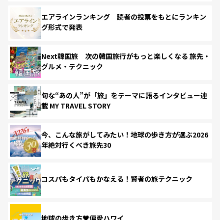
エアラインランキング 読者の投票をもとにランキン
グ形式で発表
Next韓国旅 次の韓国旅行がもっと楽しくなる 旅先・
グルメ・テクニック
旬な“あの人”が「旅」をテーマに語るインタビュー連
載 MY TRAVEL STORY
今、こんな旅がしてみたい！地球の歩き方が選ぶ2026
年絶対行くべき旅先30
コスパもタイパもかなえる！賢者の旅テクニック
地球の歩き方♥偏愛ハワイ