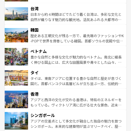
るだろう。車でのロードトリップや列車の旅も、アメリカ
文化や歴史が息づいている。「アロハスピリット」と呼ば
ストラリア東海岸北部に広がる大サンゴ礁地帯グレートバ
ならではの贅沢な旅のスタイルだ。 なお、新着のアメリカ
台湾
れるおもてなしの心で訪れる人々を迎えてくれるハワイの
リアリーフや大陸中央部にそびえるウルル（エアーズロッ
情報は
コンテンツ一覧
を参照してほしい。
人々、おいしいローカルフードやハワイアンミュージッ
ク）、タスマニアの美しい原生林やケアンズの熱帯雨林な
日本から約４時間ほどでたどり着く台湾は、多彩な文化と
ク、伝統的なフラダンスなど、すべてがハワイの魅力を彩
ど、見どころがたくさん。また、カフェやワイン、オージ
自然が織りなす魅力的な観光地。活気あふれる大都市の台
っている。訪れるたびに新しい発見と感動が待っているハ
ービーフなどの食文化も豊かで、美味しいものであふれて
北やノスタルジックな町並みが人気な九份（ジォウフェ
ワイを、存分に味わってほしい。 なお、新着のハワイ情報
韓国
いる。アクティビティも充実しており、サーフィンやダイ
ン）、静ひつな山岳地帯である台湾東部など、都市の喧騒
は
コンテンツ一覧
を参照してほしい。
ビング、ハイキングなど、アウトドア好きにはたまらな
と山間の静けさが共存しており、訪れる人に新しい発見と
歴史ある王朝文化が残る一方で、最先端のファッションやK
い。オーストラリアの多彩な魅力を存分に味わいつくそ
驚きをもたらしてくれる。また、奥深い台湾の食文化も魅
-POPで世界を席巻している韓国。首都ソウルの宮殿や伝統
う。 なお、新着のオーストラリア情報は
コンテンツ一覧
を
力で、夜市などの屋台グルメから高級料理、ヘルシーで美
家屋が並ぶエリアでは韓国の歴史と文化に浸ることがで
参照してほしい。
ベトナム
容にもいいと評判のスイーツなど、バラエティ豊かな料理
き、地方に足を延ばせば四季折々の自然美を楽しむことが
が味わえる。 なお、新着の台湾情報は
コンテンツ一覧
を参
できる。そして、キムチや焼肉、絶品のストリートフード
豊かな自然と多様な文化が魅力的なベトナム。南北に細長
照してほしい。
まで、さまざまな韓国料理が待っている。夜には、韓国な
く伸びる国土には、広大な田園風景や青々とした山々、世
らではのナイトライフも堪能できる。あたたかいホスピタ
界遺産に登録された壮大な自然景観が点在し、都市部では
タイ
リティに包まれながら、韓国の多彩な魅力を心ゆくまで味
急速な発展と共に伝統が息づく。ハノイの古い町並みやホ
わってみてほしい。 なお、新着の韓国情報は
コンテンツ一
ーチミン市のフランス統治時代の建物も、独特の雰囲気を
タイは、東南アジアに位置する豊かな自然と歴史が息づく
覧
を参照してほしい。
醸し出している。また、バラエティの豊かさとおいしさで
国だ。首都バンコクは高層ビルが立ち並ぶ一方、伝統的な
世界中の食通を魅了してやまないベトナム料理も魅力のひ
寺院や市場がいたるところに点在し、古きよき文化と現代
香港
とつ。フォーやバインミー、ベトナムコーヒーなどは、ぜ
の活気が交差している。北部ではチェンマイなどの山岳地
ひ現地で味わいたい。どの地域を訪れてもあたたかい人々
帯で自然と触れ合い、南部ではプーケットやクラビの美し
アジアと西洋の文化が交わる香港は、特有のエネルギーを
が旅行者を迎えてくれるので、きっと忘れられない旅にな
いビーチでリゾート気分を楽しむことができる。タイ料理
もっている。ヴィクトリア湾に広がる壮大な景色、近未来
るはずだ。 なお、新着のベトナム情報は
コンテンツ一覧
を
は世界的に有名で、屋台から高級レストランまで味覚を刺
的なアートスポット、そして歴史と現代が融合した町並
参照してほしい。
シンガポール
激する。気候は一年中温暖で、どの季節にも異なる楽しみ
み、どこを訪れても感動するはず。観光スポットが密集し
が待っている。親しみやすいタイの人々、仏教を中心とし
ており、効率よく見どころを回れるのも魅力。息をのむよ
アジアの交差点として多文化が融合した独自の魅力を放つ
た文化、そして多様な観光資源が、訪れる旅人を魅了し続
うな絶景から文化的な体験まで、香港を存分に楽しみ尽く
シンガポール。未来的な建築物が並ぶマリーナベイ、歴史
ける。 なお、新着のタイ情報は
コンテンツ一覧
を参照して