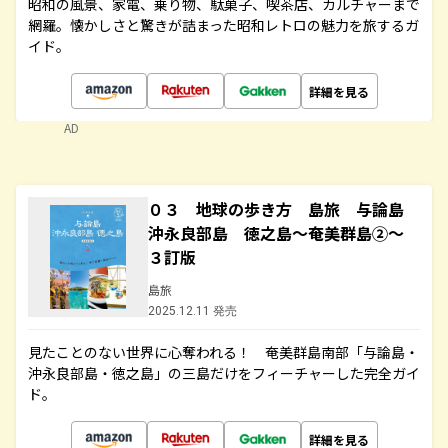
昭和の風景、家電、乗り物、駄菓子、喫茶店、カルチャーまで
網羅。懐かしさと驚きが詰まった昭和レトロの魅力を旅するガ
イド。
詳細を見る
AD
０３ 地球の歩き方 島旅 与論島
沖永良部島 徳之島～奄美群島②～
３訂版
島旅
2025.12.11 発売
見たことのない世界に心奪われる！ 奄美群島南部「与論島・
沖永良部島・徳之島」の三島だけをフィーチャーした完全ガイ
ド。
詳細を見る