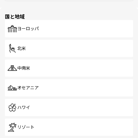
そう。 なお、新着の香港情報は
コンテンツ一覧
を参照して
と伝統を感じられるエスニックタウン、多数の緑豊かな公
ほしい。
ほしい。
園や自然保護区など、自然が調和した近代的な景観と文化
の多様性あふれるカラフルな町は、どこを歩いても新しい
国と地域
発見がある。さらに、治安のよさや充実した公共交通機関
も、旅行者にとっては魅力的なポイント。グルメも豊富
で、ホーカーズは地元の風情を楽しめる外せないスポット
ヨーロッパ
だ。訪れる人を飽きさせないシンガポールで、多様な魅力
を体感しよう。 なお、新着のシンガポール情報は
コンテン
ツ一覧
を参照してほしい。
北米
中南米
オセアニア
ハワイ
リゾート