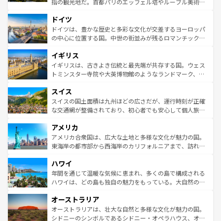
指の観光地だ。首都パリのエッフェル塔やルーブル美術館
の城塞都市、穏やかなビーチリゾートまで多彩な表情を見
といった象徴的なスポットから、田舎町の古風な美しさま
せる。地方によって風土や気候が異なるスペインはその個
ドイツ
で、幅広い魅力が詰まっている。華麗な宮殿、歴史的な大
性で訪れる人を魅了する。 なお、新着のスペイン情報は
コ
聖堂、美しいビーチ、そして豊かな自然が、訪れる者を心
ドイツは、豊かな歴史と多彩な文化が交差するヨーロッパ
ンテンツ一覧
を参照してほしい。
から魅了する。また、フランスは美食の国としても知ら
の中心に位置する国。中世の街並みが残るロマンチック街
れ、フランス料理はユネスコ無形文化遺産にも登録されて
道から、未来を先取りするようなモダンな都市まで多様な
イギリス
いる。シャンパンの発祥地であるランス、プロヴァンスの
顔を持つこの国は、どこを歩いても飽きることがない。ベ
香り高いラベンダー畑など、多彩な楽しみ方が可能だ。さ
ルリンの文化的活気、バイエルン州のアルプスの絶景、そ
イギリスは、古きよき伝統と最先端が共存する国。ウェス
らに、パリ以外の地域にも魅力が溢れており、どの街角に
してライン川沿いのワイン畑といった風景は必見。ビール
トミンスター寺院や大英博物館のようなランドマーク、歴
も豊かな歴史と文化が息づいている。パリ以外の個性あふ
とソーセージを味わいながら地元の人と過ごす楽しい時間
史ある大学都市、美しい丘陵地帯や牧歌的な風景など、エ
れる地方に足を運ぶとそれぞれで全く異なる文化を体験で
スイス
は、お酒好きな人にはぜひ体験してほしい。 なお、新着の
リアごとに異なる魅力がある。また、優雅なアフタヌーン
きるだろう。 なお、新着のフランス情報は
コンテンツ一覧
ドイツ情報は
コンテンツ一覧
を参照してほしい。
ティー、ビール好きにはたまらない英国パブ、サッカー観
スイスの国土面積は九州ほどの広さだが、運行時刻が正確
を参照してほしい。
戦など、本場だからこそできる体験も豊富。イギリスを旅
な交通網が整備されており、初心者でも安心して個人旅行
して楽しみつくそう。 なお、新着のイギリス情報は
コンテ
を楽しめる。日本同様に時刻表どおりの旅が可能だ。中世
アメリカ
ンツ一覧
を参照してほしい。
の建物がそのまま残る町や、スイスならではのユニークな
博物館もあり、アルプス観光だけでなく町歩きも満喫する
アメリカ合衆国は、広大な土地と多様な文化が魅力の国。
ことができる。国民の所得が高いため物価も高いが、旅行
東海岸の都市部から西海岸のカリフォルニアまで、訪れる
者向けの交通パス提供のサービスもあり、うまく活用すれ
場所ごとに異なる風景と体験が待っている。ニューヨーク
ハワイ
ば市内交通費無料で観光を楽しむこともできる。 なお、新
のような巨大都市は、観光、ショッピング、エンターテイ
着のスイス情報は
コンテンツ一覧
を参照してほしい。
ンメントが詰まった刺激的なスポットだ。一方、アメリカ
年間を通じて温暖な気候に恵まれ、多くの島で構成される
西部には大自然が広がり、グランドキャニオンやイエロー
ハワイは、どの島も独自の魅力をもっている。大自然の神
ストーン国立公園といった絶景が堪能できる。さらに、南
秘を感じたいなら、火山が生み出した壮大な景観を誇るハ
オーストラリア
部のニューオーリンズでは、音楽と美食が融合した独特の
ワイ島は見逃せない。また、定番の観光地といえばオアフ
文化が魅力。旅行者はアメリカの各地域で異なる魅力を楽
島だが、静かな自然を求めるならマウイ島やカウアイ島が
オーストラリアは、壮大な自然と多様な文化が魅力の国。
しみながら、その多様性と豊かな歴史を感じることができ
おすすめ。エメラルドグリーンに輝く海をはじめ、豊かな
シドニーのシンボルであるシドニー・オペラハウス、オー