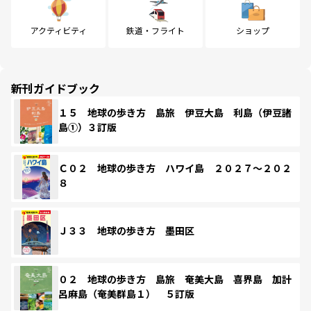
アクティビティ
鉄道・フライト
ショップ
新刊ガイドブック
１５ 地球の歩き方 島旅 伊豆大島 利島（伊豆諸
島①）３訂版
Ｃ０２ 地球の歩き方 ハワイ島 ２０２７～２０２
８
Ｊ３３ 地球の歩き方 墨田区
０２ 地球の歩き方 島旅 奄美大島 喜界島 加計
呂麻島（奄美群島１） ５訂版