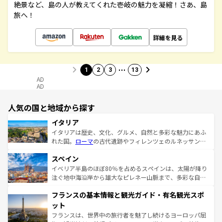
絶景など、島の人が教えてくれた壱岐の魅力を凝縮！さあ、島
旅へ！
詳細を見る
…
1
2
3
13
AD
AD
人気の国と地域から探す
イタリア
イタリアは歴史、文化、グルメ、自然と多彩な魅力にあふ
れた国。
ローマ
の古代遺跡やフィレンツェのルネッサンス
美術、ヴェネツィアの運河など、歴史あるスポットはもち
スペイン
ろん、トスカーナの美しい田園風景やアマルフィ海岸の絶
景など、自然景観も見逃せない。観光の合間には、本場の
イベリア半島のほぼ80％を占めるスペインは、太陽が降り
ピザやパスタなど、絶品のイタリア料理を堪能することも
注ぐ地中海沿岸から雄大なピレネー山脈まで、多彩な自然
できる。朝目覚めてから夜眠るまで、すべての瞬間を楽し
と文化が詰まったヨーロッパ屈指の旅行先だ。多様な地域
フランスの基本情報と観光ガイド・有名観光スポ
ませてくれるイタリアで、忘れられない旅をしてみよう！
文化が根付くこの国では、情熱的なフラメンコ、熱気あふ
なお、新着のイタリア情報は
コンテンツ一覧
を参照してほ
れる闘牛、そして美味しいタパスが生活の一部となってい
ット
しい。
る。首都マドリードの洗練された雰囲気や、バルセロナの
フランスは、世界中の旅行者を魅了し続けるヨーロッパ屈
アートに溢れた街角から、地方では古代ローマ遺跡や中世