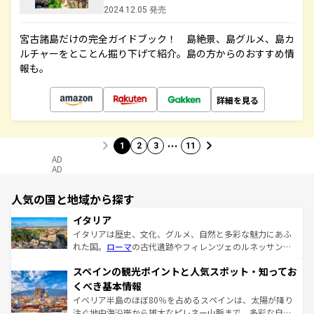
2024.12.05 発売
宮古諸島だけの完全ガイドブック！ 島絶景、島グルメ、島カ
ルチャーをとことん掘り下げて紹介。島の方からのおすすめ情
報も。
詳細を見る
…
1
2
3
11
AD
AD
人気の国と地域から探す
イタリア
イタリアは歴史、文化、グルメ、自然と多彩な魅力にあふ
れた国。
ローマ
の古代遺跡やフィレンツェのルネッサンス
美術、ヴェネツィアの運河など、歴史あるスポットはもち
スペインの観光ポイントと人気スポット・知ってお
ろん、トスカーナの美しい田園風景やアマルフィ海岸の絶
景など、自然景観も見逃せない。観光の合間には、本場の
くべき基本情報
ピザやパスタなど、絶品のイタリア料理を堪能することも
イベリア半島のほぼ80％を占めるスペインは、太陽が降り
できる。朝目覚めてから夜眠るまで、すべての瞬間を楽し
注ぐ地中海沿岸から雄大なピレネー山脈まで、多彩な自然