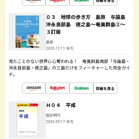
詳細を見る
０３ 地球の歩き方 島旅 与論島
沖永良部島 徳之島～奄美群島②～
３訂版
島旅
2025.12.11 発売
見たことのない世界に心奪われる！ 奄美群島南部「与論島・
沖永良部島・徳之島」の三島だけをフィーチャーした完全ガイ
ド。
詳細を見る
Ｈ０４ 平成
歴史時代
2026.09.17 発売