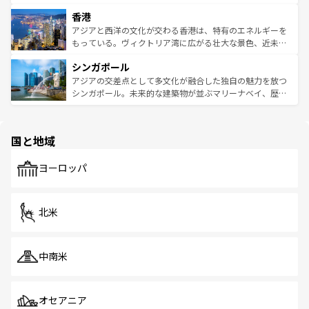
世界中の食通を魅了してやまないベトナム料理も魅力のひ
寺院や市場がいたるところに点在し、古きよき文化と現代
香港
とつ。フォーやバインミー、ベトナムコーヒーなどは、ぜ
の活気が交差している。北部ではチェンマイなどの山岳地
ひ現地で味わいたい。どの地域を訪れてもあたたかい人々
帯で自然と触れ合い、南部ではプーケットやクラビの美し
アジアと西洋の文化が交わる香港は、特有のエネルギーを
が旅行者を迎えてくれるので、きっと忘れられない旅にな
いビーチでリゾート気分を楽しむことができる。タイ料理
もっている。ヴィクトリア湾に広がる壮大な景色、近未来
るはずだ。 なお、新着のベトナム情報は
コンテンツ一覧
を
は世界的に有名で、屋台から高級レストランまで味覚を刺
的なアートスポット、そして歴史と現代が融合した町並
参照してほしい。
シンガポール
激する。気候は一年中温暖で、どの季節にも異なる楽しみ
み、どこを訪れても感動するはず。観光スポットが密集し
が待っている。親しみやすいタイの人々、仏教を中心とし
ており、効率よく見どころを回れるのも魅力。息をのむよ
アジアの交差点として多文化が融合した独自の魅力を放つ
た文化、そして多様な観光資源が、訪れる旅人を魅了し続
うな絶景から文化的な体験まで、香港を存分に楽しみ尽く
シンガポール。未来的な建築物が並ぶマリーナベイ、歴史
ける。 なお、新着のタイ情報は
コンテンツ一覧
を参照して
そう。 なお、新着の香港情報は
コンテンツ一覧
を参照して
と伝統を感じられるエスニックタウン、多数の緑豊かな公
ほしい。
ほしい。
園や自然保護区など、自然が調和した近代的な景観と文化
の多様性あふれるカラフルな町は、どこを歩いても新しい
国と地域
発見がある。さらに、治安のよさや充実した公共交通機関
も、旅行者にとっては魅力的なポイント。グルメも豊富
で、ホーカーズは地元の風情を楽しめる外せないスポット
ヨーロッパ
だ。訪れる人を飽きさせないシンガポールで、多様な魅力
を体感しよう。 なお、新着のシンガポール情報は
コンテン
ツ一覧
を参照してほしい。
北米
中南米
オセアニア