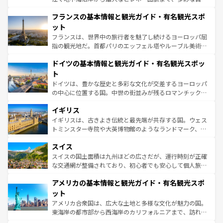
ませてくれるイタリアで、忘れられない旅をしてみよう！
と文化が詰まったヨーロッパ屈指の旅行先だ。多様な地域
なお、新着のイタリア情報は
コンテンツ一覧
を参照してほ
フランスの基本情報と観光ガイド・有名観光スポ
文化が根付くこの国では、情熱的なフラメンコ、熱気あふ
しい。
れる闘牛、そして美味しいタパスが生活の一部となってい
ット
る。首都マドリードの洗練された雰囲気や、バルセロナの
フランスは、世界中の旅行者を魅了し続けるヨーロッパ屈
アートに溢れた街角から、地方では古代ローマ遺跡や中世
指の観光地だ。首都パリのエッフェル塔やルーブル美術館
の城塞都市、穏やかなビーチリゾートまで多彩な表情を見
といった象徴的なスポットから、田舎町の古風な美しさま
せる。地方によって風土や気候が異なるスペインはその個
ドイツの基本情報と観光ガイド・有名観光スポッ
で、幅広い魅力が詰まっている。華麗な宮殿、歴史的な大
性で訪れる人を魅了する。 なお、新着のスペイン情報は
コ
聖堂、美しいビーチ、そして豊かな自然が、訪れる者を心
ト
ンテンツ一覧
を参照してほしい。
から魅了する。また、フランスは美食の国としても知ら
ドイツは、豊かな歴史と多彩な文化が交差するヨーロッパ
れ、フランス料理はユネスコ無形文化遺産にも登録されて
の中心に位置する国。中世の街並みが残るロマンチック街
いる。シャンパンの発祥地であるランス、プロヴァンスの
道から、未来を先取りするようなモダンな都市まで多様な
香り高いラベンダー畑など、多彩な楽しみ方が可能だ。さ
イギリス
顔を持つこの国は、どこを歩いても飽きることがない。ベ
らに、パリ以外の地域にも魅力が溢れており、どの街角に
ルリンの文化的活気、バイエルン州のアルプスの絶景、そ
イギリスは、古きよき伝統と最先端が共存する国。ウェス
も豊かな歴史と文化が息づいている。パリ以外の個性あふ
してライン川沿いのワイン畑といった風景は必見。ビール
トミンスター寺院や大英博物館のようなランドマーク、歴
れる地方に足を運ぶとそれぞれで全く異なる文化を体験で
とソーセージを味わいながら地元の人と過ごす楽しい時間
史ある大学都市、美しい丘陵地帯や牧歌的な風景など、エ
きるだろう。 なお、新着のフランス情報は
コンテンツ一覧
スイス
は、お酒好きな人にはぜひ体験してほしい。 なお、新着の
リアごとに異なる魅力がある。また、優雅なアフタヌーン
を参照してほしい。
ドイツ情報は
コンテンツ一覧
を参照してほしい。
ティー、ビール好きにはたまらない英国パブ、サッカー観
スイスの国土面積は九州ほどの広さだが、運行時刻が正確
戦など、本場だからこそできる体験も豊富。イギリスを旅
な交通網が整備されており、初心者でも安心して個人旅行
して楽しみつくそう。 なお、新着のイギリス情報は
コンテ
を楽しめる。日本同様に時刻表どおりの旅が可能だ。中世
アメリカの基本情報と観光ガイド・有名観光スポ
ンツ一覧
を参照してほしい。
の建物がそのまま残る町や、スイスならではのユニークな
博物館もあり、アルプス観光だけでなく町歩きも満喫する
ット
ことができる。国民の所得が高いため物価も高いが、旅行
アメリカ合衆国は、広大な土地と多様な文化が魅力の国。
者向けの交通パス提供のサービスもあり、うまく活用すれ
東海岸の都市部から西海岸のカリフォルニアまで、訪れる
ば市内交通費無料で観光を楽しむこともできる。 なお、新
場所ごとに異なる風景と体験が待っている。ニューヨーク