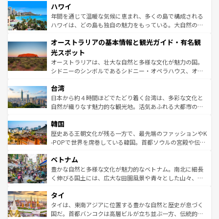
着のスイス情報は
コンテンツ一覧
を参照してほしい。
ハワイ
のような巨大都市は、観光、ショッピング、エンターテイ
ンメントが詰まった刺激的なスポットだ。一方、アメリカ
年間を通じて温暖な気候に恵まれ、多くの島で構成される
西部には大自然が広がり、グランドキャニオンやイエロー
ハワイは、どの島も独自の魅力をもっている。大自然の神
ストーン国立公園といった絶景が堪能できる。さらに、南
秘を感じたいなら、火山が生み出した壮大な景観を誇るハ
オーストラリアの基本情報と観光ガイド・有名観
部のニューオーリンズでは、音楽と美食が融合した独特の
ワイ島は見逃せない。また、定番の観光地といえばオアフ
文化が魅力。旅行者はアメリカの各地域で異なる魅力を楽
島だが、静かな自然を求めるならマウイ島やカウアイ島が
光スポット
しみながら、その多様性と豊かな歴史を感じることができ
おすすめ。エメラルドグリーンに輝く海をはじめ、豊かな
オーストラリアは、壮大な自然と多様な文化が魅力の国。
るだろう。車でのロードトリップや列車の旅も、アメリカ
文化や歴史が息づいている。「アロハスピリット」と呼ば
シドニーのシンボルであるシドニー・オペラハウス、オー
ならではの贅沢な旅のスタイルだ。 なお、新着のアメリカ
れるおもてなしの心で訪れる人々を迎えてくれるハワイの
ストラリア東海岸北部に広がる大サンゴ礁地帯グレートバ
情報は
コンテンツ一覧
を参照してほしい。
人々、おいしいローカルフードやハワイアンミュージッ
台湾
リアリーフや大陸中央部にそびえるウルル（エアーズロッ
ク、伝統的なフラダンスなど、すべてがハワイの魅力を彩
ク）、タスマニアの美しい原生林やケアンズの熱帯雨林な
日本から約４時間ほどでたどり着く台湾は、多彩な文化と
っている。訪れるたびに新しい発見と感動が待っているハ
ど、見どころがたくさん。また、カフェやワイン、オージ
自然が織りなす魅力的な観光地。活気あふれる大都市の台
ワイを、存分に味わってほしい。 なお、新着のハワイ情報
ービーフなどの食文化も豊かで、美味しいものであふれて
北やノスタルジックな町並みが人気な九份（ジォウフェ
は
コンテンツ一覧
を参照してほしい。
韓国
いる。アクティビティも充実しており、サーフィンやダイ
ン）、静ひつな山岳地帯である台湾東部など、都市の喧騒
ビング、ハイキングなど、アウトドア好きにはたまらな
と山間の静けさが共存しており、訪れる人に新しい発見と
歴史ある王朝文化が残る一方で、最先端のファッションやK
い。オーストラリアの多彩な魅力を存分に味わいつくそ
驚きをもたらしてくれる。また、奥深い台湾の食文化も魅
-POPで世界を席巻している韓国。首都ソウルの宮殿や伝統
う。 なお、新着のオーストラリア情報は
コンテンツ一覧
を
力で、夜市などの屋台グルメから高級料理、ヘルシーで美
家屋が並ぶエリアでは韓国の歴史と文化に浸ることがで
参照してほしい。
ベトナム
容にもいいと評判のスイーツなど、バラエティ豊かな料理
き、地方に足を延ばせば四季折々の自然美を楽しむことが
が味わえる。 なお、新着の台湾情報は
コンテンツ一覧
を参
できる。そして、キムチや焼肉、絶品のストリートフード
豊かな自然と多様な文化が魅力的なベトナム。南北に細長
照してほしい。
まで、さまざまな韓国料理が待っている。夜には、韓国な
く伸びる国土には、広大な田園風景や青々とした山々、世
らではのナイトライフも堪能できる。あたたかいホスピタ
界遺産に登録された壮大な自然景観が点在し、都市部では
タイ
リティに包まれながら、韓国の多彩な魅力を心ゆくまで味
急速な発展と共に伝統が息づく。ハノイの古い町並みやホ
わってみてほしい。 なお、新着の韓国情報は
コンテンツ一
ーチミン市のフランス統治時代の建物も、独特の雰囲気を
タイは、東南アジアに位置する豊かな自然と歴史が息づく
覧
を参照してほしい。
醸し出している。また、バラエティの豊かさとおいしさで
国だ。首都バンコクは高層ビルが立ち並ぶ一方、伝統的な