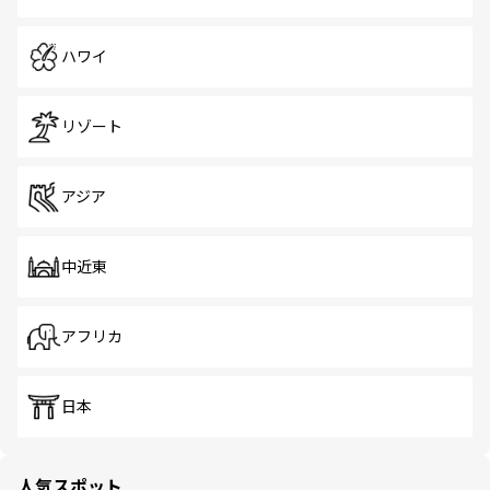
ハワイ
リゾート
アジア
中近東
アフリカ
日本
人気スポット