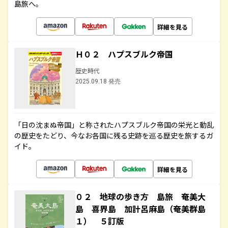
島旅へ。
詳細を見る
Ｈ０２ ハプスブルク帝国
歴史時代
2025.09.18 発売
「日の沈まぬ帝国」と称されたハプスブルク帝国の栄光と動乱
の歴史をたどり、今なお各国に残る史跡を巡る歴史を旅するガ
イド。
詳細を見る
０２ 地球の歩き方 島旅 奄美大
島 喜界島 加計呂麻島（奄美群島
１） ５訂版