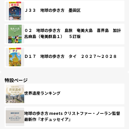
Ｊ３３ 地球の歩き方 墨田区
０２ 地球の歩き方 島旅 奄美大島 喜界島 加計
呂麻島（奄美群島１） ５訂版
Ｄ１７ 地球の歩き方 タイ ２０２７～２０２８
特設ページ
世界遺産ランキング
地球の歩き方 meets クリストファー・ノーラン監督
最新作『オデュッセイア』