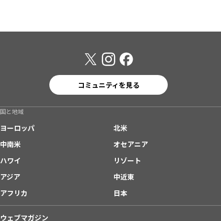
コミュニティを見る
国と地域
ヨーロッパ
北米
中南米
オセアニア
ハワイ
リゾート
アジア
中近東
アフリカ
日本
ウェブマガジン