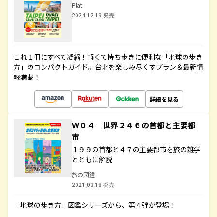
Plat
2024.12.19 発売
これ１冊にすべて凝縮！軽くて持ち歩きに便利な「地球の歩き
方」のコンパクトガイド。台北を楽しみ尽くすプラン＆最新情
報満載！
詳細を見る
Ｗ０４ 世界２４６の首都と主要都
市
１９９の首都と４７の主要都市を旅の雑学
とともに解説
旅の図鑑
2021.03.18 発売
「地球の歩き方」図鑑シリーズから、第４弾が登場！