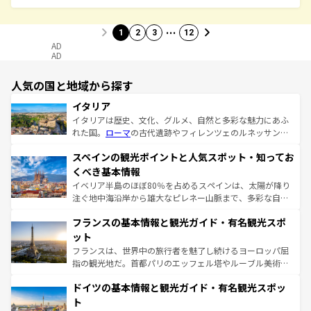
…
1
2
3
12
AD
AD
人気の国と地域から探す
イタリア
イタリアは歴史、文化、グルメ、自然と多彩な魅力にあふ
れた国。
ローマ
の古代遺跡やフィレンツェのルネッサンス
美術、ヴェネツィアの運河など、歴史あるスポットはもち
スペインの観光ポイントと人気スポット・知ってお
ろん、トスカーナの美しい田園風景やアマルフィ海岸の絶
景など、自然景観も見逃せない。観光の合間には、本場の
くべき基本情報
ピザやパスタなど、絶品のイタリア料理を堪能することも
イベリア半島のほぼ80％を占めるスペインは、太陽が降り
できる。朝目覚めてから夜眠るまで、すべての瞬間を楽し
注ぐ地中海沿岸から雄大なピレネー山脈まで、多彩な自然
ませてくれるイタリアで、忘れられない旅をしてみよう！
と文化が詰まったヨーロッパ屈指の旅行先だ。多様な地域
なお、新着のイタリア情報は
コンテンツ一覧
を参照してほ
フランスの基本情報と観光ガイド・有名観光スポ
文化が根付くこの国では、情熱的なフラメンコ、熱気あふ
しい。
れる闘牛、そして美味しいタパスが生活の一部となってい
ット
る。首都マドリードの洗練された雰囲気や、バルセロナの
フランスは、世界中の旅行者を魅了し続けるヨーロッパ屈
アートに溢れた街角から、地方では古代ローマ遺跡や中世
指の観光地だ。首都パリのエッフェル塔やルーブル美術館
の城塞都市、穏やかなビーチリゾートまで多彩な表情を見
といった象徴的なスポットから、田舎町の古風な美しさま
せる。地方によって風土や気候が異なるスペインはその個
ドイツの基本情報と観光ガイド・有名観光スポッ
で、幅広い魅力が詰まっている。華麗な宮殿、歴史的な大
性で訪れる人を魅了する。 なお、新着のスペイン情報は
コ
聖堂、美しいビーチ、そして豊かな自然が、訪れる者を心
ト
ンテンツ一覧
を参照してほしい。