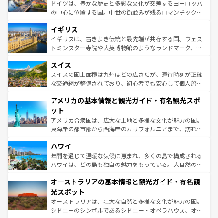
から魅了する。また、フランスは美食の国としても知ら
ドイツは、豊かな歴史と多彩な文化が交差するヨーロッパ
れ、フランス料理はユネスコ無形文化遺産にも登録されて
の中心に位置する国。中世の街並みが残るロマンチック街
いる。シャンパンの発祥地であるランス、プロヴァンスの
道から、未来を先取りするようなモダンな都市まで多様な
香り高いラベンダー畑など、多彩な楽しみ方が可能だ。さ
イギリス
顔を持つこの国は、どこを歩いても飽きることがない。ベ
らに、パリ以外の地域にも魅力が溢れており、どの街角に
ルリンの文化的活気、バイエルン州のアルプスの絶景、そ
イギリスは、古きよき伝統と最先端が共存する国。ウェス
も豊かな歴史と文化が息づいている。パリ以外の個性あふ
してライン川沿いのワイン畑といった風景は必見。ビール
トミンスター寺院や大英博物館のようなランドマーク、歴
れる地方に足を運ぶとそれぞれで全く異なる文化を体験で
とソーセージを味わいながら地元の人と過ごす楽しい時間
史ある大学都市、美しい丘陵地帯や牧歌的な風景など、エ
きるだろう。 なお、新着のフランス情報は
コンテンツ一覧
スイス
は、お酒好きな人にはぜひ体験してほしい。 なお、新着の
リアごとに異なる魅力がある。また、優雅なアフタヌーン
を参照してほしい。
ドイツ情報は
コンテンツ一覧
を参照してほしい。
ティー、ビール好きにはたまらない英国パブ、サッカー観
スイスの国土面積は九州ほどの広さだが、運行時刻が正確
戦など、本場だからこそできる体験も豊富。イギリスを旅
な交通網が整備されており、初心者でも安心して個人旅行
して楽しみつくそう。 なお、新着のイギリス情報は
コンテ
を楽しめる。日本同様に時刻表どおりの旅が可能だ。中世
アメリカの基本情報と観光ガイド・有名観光スポ
ンツ一覧
を参照してほしい。
の建物がそのまま残る町や、スイスならではのユニークな
博物館もあり、アルプス観光だけでなく町歩きも満喫する
ット
ことができる。国民の所得が高いため物価も高いが、旅行
アメリカ合衆国は、広大な土地と多様な文化が魅力の国。
者向けの交通パス提供のサービスもあり、うまく活用すれ
東海岸の都市部から西海岸のカリフォルニアまで、訪れる
ば市内交通費無料で観光を楽しむこともできる。 なお、新
場所ごとに異なる風景と体験が待っている。ニューヨーク
着のスイス情報は
コンテンツ一覧
を参照してほしい。
ハワイ
のような巨大都市は、観光、ショッピング、エンターテイ
ンメントが詰まった刺激的なスポットだ。一方、アメリカ
年間を通じて温暖な気候に恵まれ、多くの島で構成される
西部には大自然が広がり、グランドキャニオンやイエロー
ハワイは、どの島も独自の魅力をもっている。大自然の神
ストーン国立公園といった絶景が堪能できる。さらに、南
秘を感じたいなら、火山が生み出した壮大な景観を誇るハ
オーストラリアの基本情報と観光ガイド・有名観
部のニューオーリンズでは、音楽と美食が融合した独特の
ワイ島は見逃せない。また、定番の観光地といえばオアフ
文化が魅力。旅行者はアメリカの各地域で異なる魅力を楽
島だが、静かな自然を求めるならマウイ島やカウアイ島が
光スポット
しみながら、その多様性と豊かな歴史を感じることができ
おすすめ。エメラルドグリーンに輝く海をはじめ、豊かな
オーストラリアは、壮大な自然と多様な文化が魅力の国。
るだろう。車でのロードトリップや列車の旅も、アメリカ
文化や歴史が息づいている。「アロハスピリット」と呼ば
シドニーのシンボルであるシドニー・オペラハウス、オー
ならではの贅沢な旅のスタイルだ。 なお、新着のアメリカ
れるおもてなしの心で訪れる人々を迎えてくれるハワイの