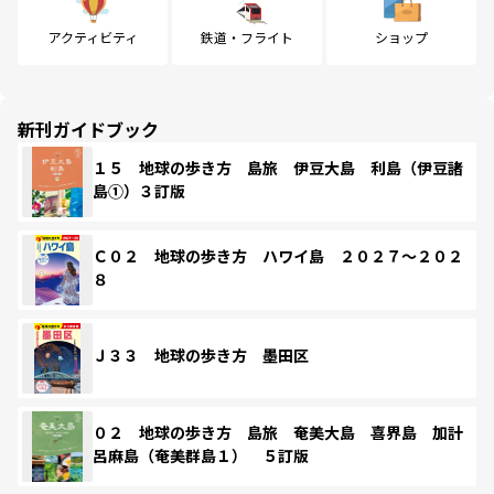
アクティビティ
鉄道・フライト
ショップ
新刊ガイドブック
１５ 地球の歩き方 島旅 伊豆大島 利島（伊豆諸
島①）３訂版
Ｃ０２ 地球の歩き方 ハワイ島 ２０２７～２０２
８
Ｊ３３ 地球の歩き方 墨田区
０２ 地球の歩き方 島旅 奄美大島 喜界島 加計
呂麻島（奄美群島１） ５訂版