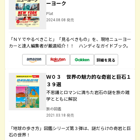
ーヨーク
Plat
2024.08.08 発売
「ＮＹでやるべきこと」「見るべきもの」を、現地ニューヨー
カーと達人編集者が厳選紹介！！ ハンディなガイドブック。
詳細を見る
Ｗ０３ 世界の魅力的な奇岩と巨石１
３９選
不思議とロマンに満ちた岩石の謎を旅の雑
学とともに解説
旅の図鑑
2021.03.18 発売
「地球の歩き方」図鑑シリーズ第３弾は、謎だらけの奇岩と巨
石の世界！