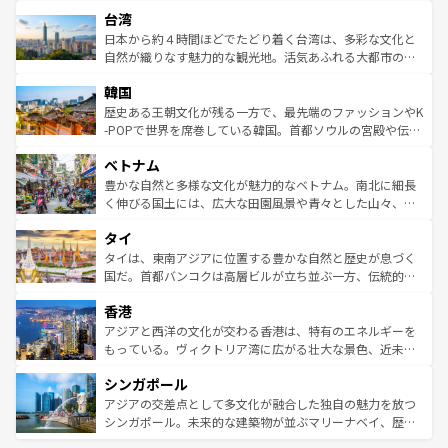
ストラリア東海岸北部に広がる大サンゴ礁地帯グレートバ
情報は
コンテンツ一覧
を参照してほしい。
人々、おいしいローカルフードやハワイアンミュージッ
台湾
リアリーフや大陸中央部にそびえるウルル（エアーズロッ
ク、伝統的なフラダンスなど、すべてがハワイの魅力を彩
ク）、タスマニアの美しい原生林やケアンズの熱帯雨林な
日本から約４時間ほどでたどり着く台湾は、多彩な文化と
っている。訪れるたびに新しい発見と感動が待っているハ
ど、見どころがたくさん。また、カフェやワイン、オージ
自然が織りなす魅力的な観光地。活気あふれる大都市の台
ワイを、存分に味わってほしい。 なお、新着のハワイ情報
ービーフなどの食文化も豊かで、美味しいものであふれて
北やノスタルジックな町並みが人気な九份（ジォウフェ
は
コンテンツ一覧
を参照してほしい。
韓国
いる。アクティビティも充実しており、サーフィンやダイ
ン）、静ひつな山岳地帯である台湾東部など、都市の喧騒
ビング、ハイキングなど、アウトドア好きにはたまらな
と山間の静けさが共存しており、訪れる人に新しい発見と
歴史ある王朝文化が残る一方で、最先端のファッションやK
い。オーストラリアの多彩な魅力を存分に味わいつくそ
驚きをもたらしてくれる。また、奥深い台湾の食文化も魅
-POPで世界を席巻している韓国。首都ソウルの宮殿や伝統
う。 なお、新着のオーストラリア情報は
コンテンツ一覧
を
力で、夜市などの屋台グルメから高級料理、ヘルシーで美
家屋が並ぶエリアでは韓国の歴史と文化に浸ることがで
参照してほしい。
ベトナム
容にもいいと評判のスイーツなど、バラエティ豊かな料理
き、地方に足を延ばせば四季折々の自然美を楽しむことが
が味わえる。 なお、新着の台湾情報は
コンテンツ一覧
を参
できる。そして、キムチや焼肉、絶品のストリートフード
豊かな自然と多様な文化が魅力的なベトナム。南北に細長
照してほしい。
まで、さまざまな韓国料理が待っている。夜には、韓国な
く伸びる国土には、広大な田園風景や青々とした山々、世
らではのナイトライフも堪能できる。あたたかいホスピタ
界遺産に登録された壮大な自然景観が点在し、都市部では
タイ
リティに包まれながら、韓国の多彩な魅力を心ゆくまで味
急速な発展と共に伝統が息づく。ハノイの古い町並みやホ
わってみてほしい。 なお、新着の韓国情報は
コンテンツ一
ーチミン市のフランス統治時代の建物も、独特の雰囲気を
タイは、東南アジアに位置する豊かな自然と歴史が息づく
覧
を参照してほしい。
醸し出している。また、バラエティの豊かさとおいしさで
国だ。首都バンコクは高層ビルが立ち並ぶ一方、伝統的な
世界中の食通を魅了してやまないベトナム料理も魅力のひ
寺院や市場がいたるところに点在し、古きよき文化と現代
香港
とつ。フォーやバインミー、ベトナムコーヒーなどは、ぜ
の活気が交差している。北部ではチェンマイなどの山岳地
ひ現地で味わいたい。どの地域を訪れてもあたたかい人々
帯で自然と触れ合い、南部ではプーケットやクラビの美し
アジアと西洋の文化が交わる香港は、特有のエネルギーを
が旅行者を迎えてくれるので、きっと忘れられない旅にな
いビーチでリゾート気分を楽しむことができる。タイ料理
もっている。ヴィクトリア湾に広がる壮大な景色、近未来
るはずだ。 なお、新着のベトナム情報は
コンテンツ一覧
を
は世界的に有名で、屋台から高級レストランまで味覚を刺
的なアートスポット、そして歴史と現代が融合した町並
参照してほしい。
シンガポール
激する。気候は一年中温暖で、どの季節にも異なる楽しみ
み、どこを訪れても感動するはず。観光スポットが密集し
が待っている。親しみやすいタイの人々、仏教を中心とし
ており、効率よく見どころを回れるのも魅力。息をのむよ
アジアの交差点として多文化が融合した独自の魅力を放つ
た文化、そして多様な観光資源が、訪れる旅人を魅了し続
うな絶景から文化的な体験まで、香港を存分に楽しみ尽く
シンガポール。未来的な建築物が並ぶマリーナベイ、歴史
ける。 なお、新着のタイ情報は
コンテンツ一覧
を参照して
そう。 なお、新着の香港情報は
コンテンツ一覧
を参照して
と伝統を感じられるエスニックタウン、多数の緑豊かな公