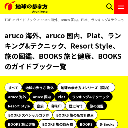
TOP
ガイドブック
aruco 海外、aruco 国内、Plat、ランキング&テクニッ
aruco 海外、aruco 国内、Plat、ラン
キング&テクニック、Resort Style、
旅の図鑑、BOOKS 旅と健康、BOOKS
のガイドブック一覧
すべて
地球の歩き方 海外
地球の歩き方 Jシリーズ（国内）
aruco 海外
aruco 国内
Plat
ランキング&テクニック
Resort Style
島旅
御朱印
歴史時代
旅の図鑑
BOOKS スペシャルコラボ
BOOKS 旅の名言＆絶景
BOOKS 旅と健康
BOOKS 旅の読み物
BOOKS
D-Books