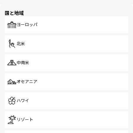
ほしい。
ほしい。
園や自然保護区など、自然が調和した近代的な景観と文化
の多様性あふれるカラフルな町は、どこを歩いても新しい
国と地域
発見がある。さらに、治安のよさや充実した公共交通機関
も、旅行者にとっては魅力的なポイント。グルメも豊富
で、ホーカーズは地元の風情を楽しめる外せないスポット
ヨーロッパ
だ。訪れる人を飽きさせないシンガポールで、多様な魅力
を体感しよう。 なお、新着のシンガポール情報は
コンテン
ツ一覧
を参照してほしい。
北米
中南米
オセアニア
ハワイ
リゾート