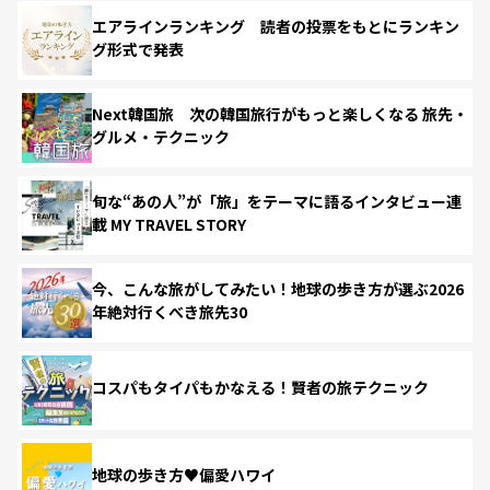
エアラインランキング 読者の投票をもとにランキン
グ形式で発表
Next韓国旅 次の韓国旅行がもっと楽しくなる 旅先・
グルメ・テクニック
旬な“あの人”が「旅」をテーマに語るインタビュー連
載 MY TRAVEL STORY
今、こんな旅がしてみたい！地球の歩き方が選ぶ2026
年絶対行くべき旅先30
コスパもタイパもかなえる！賢者の旅テクニック
地球の歩き方♥偏愛ハワイ