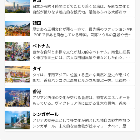
台湾
リアリーフや大陸中央部にそびえるウルル（エアーズロッ
情報は
コンテンツ一覧
を参照してほしい。
人々、おいしいローカルフードやハワイアンミュージッ
ク）、タスマニアの美しい原生林やケアンズの熱帯雨林な
日本から約４時間ほどでたどり着く台湾は、多彩な文化と
ク、伝統的なフラダンスなど、すべてがハワイの魅力を彩
ど、見どころがたくさん。また、カフェやワイン、オージ
自然が織りなす魅力的な観光地。活気あふれる大都市の台
っている。訪れるたびに新しい発見と感動が待っているハ
ービーフなどの食文化も豊かで、美味しいものであふれて
北やノスタルジックな町並みが人気な九份（ジォウフェ
ワイを、存分に味わってほしい。 なお、新着のハワイ情報
韓国
いる。アクティビティも充実しており、サーフィンやダイ
ン）、静ひつな山岳地帯である台湾東部など、都市の喧騒
は
コンテンツ一覧
を参照してほしい。
ビング、ハイキングなど、アウトドア好きにはたまらな
と山間の静けさが共存しており、訪れる人に新しい発見と
歴史ある王朝文化が残る一方で、最先端のファッションやK
い。オーストラリアの多彩な魅力を存分に味わいつくそ
驚きをもたらしてくれる。また、奥深い台湾の食文化も魅
-POPで世界を席巻している韓国。首都ソウルの宮殿や伝統
う。 なお、新着のオーストラリア情報は
コンテンツ一覧
を
力で、夜市などの屋台グルメから高級料理、ヘルシーで美
家屋が並ぶエリアでは韓国の歴史と文化に浸ることがで
参照してほしい。
ベトナム
容にもいいと評判のスイーツなど、バラエティ豊かな料理
き、地方に足を延ばせば四季折々の自然美を楽しむことが
が味わえる。 なお、新着の台湾情報は
コンテンツ一覧
を参
できる。そして、キムチや焼肉、絶品のストリートフード
豊かな自然と多様な文化が魅力的なベトナム。南北に細長
照してほしい。
まで、さまざまな韓国料理が待っている。夜には、韓国な
く伸びる国土には、広大な田園風景や青々とした山々、世
らではのナイトライフも堪能できる。あたたかいホスピタ
界遺産に登録された壮大な自然景観が点在し、都市部では
タイ
リティに包まれながら、韓国の多彩な魅力を心ゆくまで味
急速な発展と共に伝統が息づく。ハノイの古い町並みやホ
わってみてほしい。 なお、新着の韓国情報は
コンテンツ一
ーチミン市のフランス統治時代の建物も、独特の雰囲気を
タイは、東南アジアに位置する豊かな自然と歴史が息づく
覧
を参照してほしい。
醸し出している。また、バラエティの豊かさとおいしさで
国だ。首都バンコクは高層ビルが立ち並ぶ一方、伝統的な
世界中の食通を魅了してやまないベトナム料理も魅力のひ
寺院や市場がいたるところに点在し、古きよき文化と現代
香港
とつ。フォーやバインミー、ベトナムコーヒーなどは、ぜ
の活気が交差している。北部ではチェンマイなどの山岳地
ひ現地で味わいたい。どの地域を訪れてもあたたかい人々
帯で自然と触れ合い、南部ではプーケットやクラビの美し
アジアと西洋の文化が交わる香港は、特有のエネルギーを
が旅行者を迎えてくれるので、きっと忘れられない旅にな
いビーチでリゾート気分を楽しむことができる。タイ料理
もっている。ヴィクトリア湾に広がる壮大な景色、近未来
るはずだ。 なお、新着のベトナム情報は
コンテンツ一覧
を
は世界的に有名で、屋台から高級レストランまで味覚を刺
的なアートスポット、そして歴史と現代が融合した町並
参照してほしい。
シンガポール
激する。気候は一年中温暖で、どの季節にも異なる楽しみ
み、どこを訪れても感動するはず。観光スポットが密集し
が待っている。親しみやすいタイの人々、仏教を中心とし
ており、効率よく見どころを回れるのも魅力。息をのむよ
アジアの交差点として多文化が融合した独自の魅力を放つ
た文化、そして多様な観光資源が、訪れる旅人を魅了し続
うな絶景から文化的な体験まで、香港を存分に楽しみ尽く
シンガポール。未来的な建築物が並ぶマリーナベイ、歴史
ける。 なお、新着のタイ情報は
コンテンツ一覧
を参照して
そう。 なお、新着の香港情報は
コンテンツ一覧
を参照して
と伝統を感じられるエスニックタウン、多数の緑豊かな公
ほしい。
ほしい。
園や自然保護区など、自然が調和した近代的な景観と文化