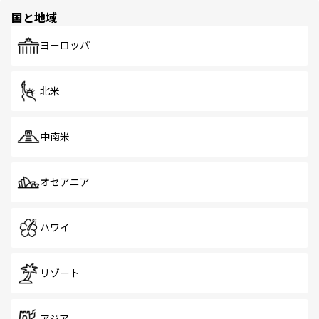
の多様性あふれるカラフルな町は、どこを歩いても新しい
国と地域
発見がある。さらに、治安のよさや充実した公共交通機関
も、旅行者にとっては魅力的なポイント。グルメも豊富
で、ホーカーズは地元の風情を楽しめる外せないスポット
ヨーロッパ
だ。訪れる人を飽きさせないシンガポールで、多様な魅力
を体感しよう。 なお、新着のシンガポール情報は
コンテン
ツ一覧
を参照してほしい。
北米
中南米
オセアニア
ハワイ
リゾート