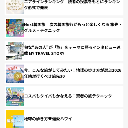
エアラインランキング 読者の投票をもとにランキン
グ形式で発表
Next韓国旅 次の韓国旅行がもっと楽しくなる 旅先・
グルメ・テクニック
旬な“あの人”が「旅」をテーマに語るインタビュー連
載 MY TRAVEL STORY
今、こんな旅がしてみたい！地球の歩き方が選ぶ2026
年絶対行くべき旅先30
コスパもタイパもかなえる！賢者の旅テクニック
地球の歩き方♥偏愛ハワイ