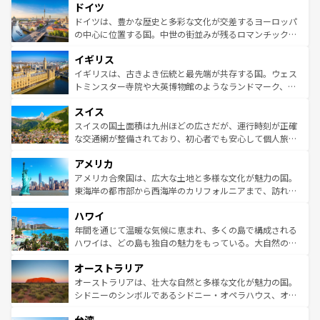
せる。地方によって風土や気候が異なるスペインはその個
ドイツ
で、幅広い魅力が詰まっている。華麗な宮殿、歴史的な大
性で訪れる人を魅了する。 なお、新着のスペイン情報は
コ
聖堂、美しいビーチ、そして豊かな自然が、訪れる者を心
ドイツは、豊かな歴史と多彩な文化が交差するヨーロッパ
ンテンツ一覧
を参照してほしい。
から魅了する。また、フランスは美食の国としても知ら
の中心に位置する国。中世の街並みが残るロマンチック街
れ、フランス料理はユネスコ無形文化遺産にも登録されて
道から、未来を先取りするようなモダンな都市まで多様な
イギリス
いる。シャンパンの発祥地であるランス、プロヴァンスの
顔を持つこの国は、どこを歩いても飽きることがない。ベ
香り高いラベンダー畑など、多彩な楽しみ方が可能だ。さ
ルリンの文化的活気、バイエルン州のアルプスの絶景、そ
イギリスは、古きよき伝統と最先端が共存する国。ウェス
らに、パリ以外の地域にも魅力が溢れており、どの街角に
してライン川沿いのワイン畑といった風景は必見。ビール
トミンスター寺院や大英博物館のようなランドマーク、歴
も豊かな歴史と文化が息づいている。パリ以外の個性あふ
とソーセージを味わいながら地元の人と過ごす楽しい時間
史ある大学都市、美しい丘陵地帯や牧歌的な風景など、エ
れる地方に足を運ぶとそれぞれで全く異なる文化を体験で
スイス
は、お酒好きな人にはぜひ体験してほしい。 なお、新着の
リアごとに異なる魅力がある。また、優雅なアフタヌーン
きるだろう。 なお、新着のフランス情報は
コンテンツ一覧
ドイツ情報は
コンテンツ一覧
を参照してほしい。
ティー、ビール好きにはたまらない英国パブ、サッカー観
スイスの国土面積は九州ほどの広さだが、運行時刻が正確
を参照してほしい。
戦など、本場だからこそできる体験も豊富。イギリスを旅
な交通網が整備されており、初心者でも安心して個人旅行
して楽しみつくそう。 なお、新着のイギリス情報は
コンテ
を楽しめる。日本同様に時刻表どおりの旅が可能だ。中世
アメリカ
ンツ一覧
を参照してほしい。
の建物がそのまま残る町や、スイスならではのユニークな
博物館もあり、アルプス観光だけでなく町歩きも満喫する
アメリカ合衆国は、広大な土地と多様な文化が魅力の国。
ことができる。国民の所得が高いため物価も高いが、旅行
東海岸の都市部から西海岸のカリフォルニアまで、訪れる
者向けの交通パス提供のサービスもあり、うまく活用すれ
場所ごとに異なる風景と体験が待っている。ニューヨーク
ハワイ
ば市内交通費無料で観光を楽しむこともできる。 なお、新
のような巨大都市は、観光、ショッピング、エンターテイ
着のスイス情報は
コンテンツ一覧
を参照してほしい。
ンメントが詰まった刺激的なスポットだ。一方、アメリカ
年間を通じて温暖な気候に恵まれ、多くの島で構成される
西部には大自然が広がり、グランドキャニオンやイエロー
ハワイは、どの島も独自の魅力をもっている。大自然の神
ストーン国立公園といった絶景が堪能できる。さらに、南
秘を感じたいなら、火山が生み出した壮大な景観を誇るハ
オーストラリア
部のニューオーリンズでは、音楽と美食が融合した独特の
ワイ島は見逃せない。また、定番の観光地といえばオアフ
文化が魅力。旅行者はアメリカの各地域で異なる魅力を楽
島だが、静かな自然を求めるならマウイ島やカウアイ島が
オーストラリアは、壮大な自然と多様な文化が魅力の国。
しみながら、その多様性と豊かな歴史を感じることができ
おすすめ。エメラルドグリーンに輝く海をはじめ、豊かな
シドニーのシンボルであるシドニー・オペラハウス、オー
るだろう。車でのロードトリップや列車の旅も、アメリカ
文化や歴史が息づいている。「アロハスピリット」と呼ば
ストラリア東海岸北部に広がる大サンゴ礁地帯グレートバ
ならではの贅沢な旅のスタイルだ。 なお、新着のアメリカ
れるおもてなしの心で訪れる人々を迎えてくれるハワイの