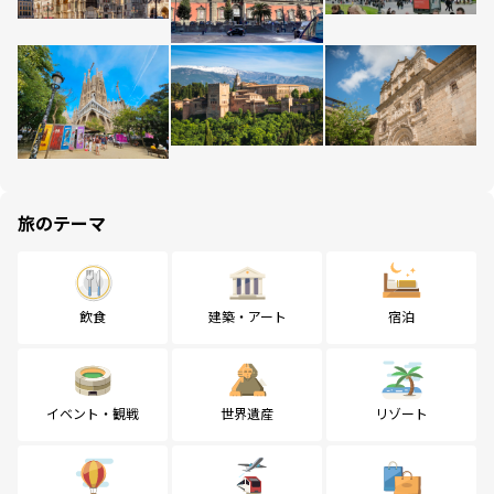
旅のテーマ
飲食
建築・アート
宿泊
イベント・観戦
世界遺産
リゾート