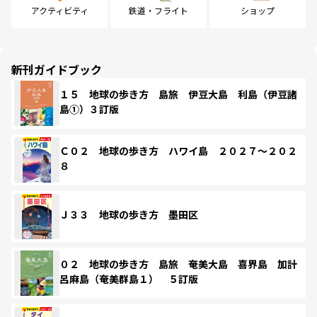
アクティビティ
鉄道・フライト
ショップ
新刊ガイドブック
１５ 地球の歩き方 島旅 伊豆大島 利島（伊豆諸
島①）３訂版
Ｃ０２ 地球の歩き方 ハワイ島 ２０２７～２０２
８
Ｊ３３ 地球の歩き方 墨田区
０２ 地球の歩き方 島旅 奄美大島 喜界島 加計
呂麻島（奄美群島１） ５訂版