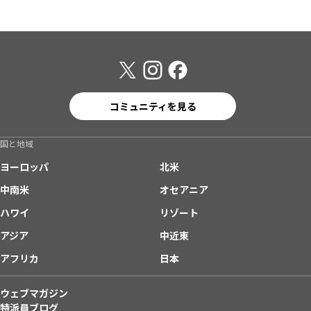
コミュニティを見る
国と地域
ヨーロッパ
北米
中南米
オセアニア
ハワイ
リゾート
アジア
中近東
アフリカ
日本
ウェブマガジン
特派員ブログ