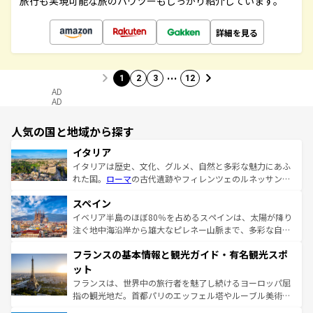
旅行も実現可能な旅のハウツーもしっかり紹介しています。
詳細を見る
…
1
2
3
12
AD
AD
人気の国と地域から探す
イタリア
イタリアは歴史、文化、グルメ、自然と多彩な魅力にあふ
れた国。
ローマ
の古代遺跡やフィレンツェのルネッサンス
美術、ヴェネツィアの運河など、歴史あるスポットはもち
スペイン
ろん、トスカーナの美しい田園風景やアマルフィ海岸の絶
景など、自然景観も見逃せない。観光の合間には、本場の
イベリア半島のほぼ80％を占めるスペインは、太陽が降り
ピザやパスタなど、絶品のイタリア料理を堪能することも
注ぐ地中海沿岸から雄大なピレネー山脈まで、多彩な自然
できる。朝目覚めてから夜眠るまで、すべての瞬間を楽し
と文化が詰まったヨーロッパ屈指の旅行先だ。多様な地域
フランスの基本情報と観光ガイド・有名観光スポ
ませてくれるイタリアで、忘れられない旅をしてみよう！
文化が根付くこの国では、情熱的なフラメンコ、熱気あふ
なお、新着のイタリア情報は
コンテンツ一覧
を参照してほ
れる闘牛、そして美味しいタパスが生活の一部となってい
ット
しい。
る。首都マドリードの洗練された雰囲気や、バルセロナの
フランスは、世界中の旅行者を魅了し続けるヨーロッパ屈
アートに溢れた街角から、地方では古代ローマ遺跡や中世
指の観光地だ。首都パリのエッフェル塔やルーブル美術館
の城塞都市、穏やかなビーチリゾートまで多彩な表情を見
といった象徴的なスポットから、田舎町の古風な美しさま