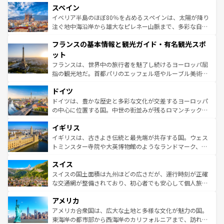
スペイン
ろん、トスカーナの美しい田園風景やアマルフィ海岸の絶
景など、自然景観も見逃せない。観光の合間には、本場の
イベリア半島のほぼ80％を占めるスペインは、太陽が降り
ピザやパスタなど、絶品のイタリア料理を堪能することも
注ぐ地中海沿岸から雄大なピレネー山脈まで、多彩な自然
できる。朝目覚めてから夜眠るまで、すべての瞬間を楽し
と文化が詰まったヨーロッパ屈指の旅行先だ。多様な地域
フランスの基本情報と観光ガイド・有名観光スポ
ませてくれるイタリアで、忘れられない旅をしてみよう！
文化が根付くこの国では、情熱的なフラメンコ、熱気あふ
なお、新着のイタリア情報は
コンテンツ一覧
を参照してほ
れる闘牛、そして美味しいタパスが生活の一部となってい
ット
しい。
る。首都マドリードの洗練された雰囲気や、バルセロナの
フランスは、世界中の旅行者を魅了し続けるヨーロッパ屈
アートに溢れた街角から、地方では古代ローマ遺跡や中世
指の観光地だ。首都パリのエッフェル塔やルーブル美術館
の城塞都市、穏やかなビーチリゾートまで多彩な表情を見
といった象徴的なスポットから、田舎町の古風な美しさま
せる。地方によって風土や気候が異なるスペインはその個
ドイツ
で、幅広い魅力が詰まっている。華麗な宮殿、歴史的な大
性で訪れる人を魅了する。 なお、新着のスペイン情報は
コ
聖堂、美しいビーチ、そして豊かな自然が、訪れる者を心
ドイツは、豊かな歴史と多彩な文化が交差するヨーロッパ
ンテンツ一覧
を参照してほしい。
から魅了する。また、フランスは美食の国としても知ら
の中心に位置する国。中世の街並みが残るロマンチック街
れ、フランス料理はユネスコ無形文化遺産にも登録されて
道から、未来を先取りするようなモダンな都市まで多様な
イギリス
いる。シャンパンの発祥地であるランス、プロヴァンスの
顔を持つこの国は、どこを歩いても飽きることがない。ベ
香り高いラベンダー畑など、多彩な楽しみ方が可能だ。さ
ルリンの文化的活気、バイエルン州のアルプスの絶景、そ
イギリスは、古きよき伝統と最先端が共存する国。ウェス
らに、パリ以外の地域にも魅力が溢れており、どの街角に
してライン川沿いのワイン畑といった風景は必見。ビール
トミンスター寺院や大英博物館のようなランドマーク、歴
も豊かな歴史と文化が息づいている。パリ以外の個性あふ
とソーセージを味わいながら地元の人と過ごす楽しい時間
史ある大学都市、美しい丘陵地帯や牧歌的な風景など、エ
れる地方に足を運ぶとそれぞれで全く異なる文化を体験で
スイス
は、お酒好きな人にはぜひ体験してほしい。 なお、新着の
リアごとに異なる魅力がある。また、優雅なアフタヌーン
きるだろう。 なお、新着のフランス情報は
コンテンツ一覧
ドイツ情報は
コンテンツ一覧
を参照してほしい。
ティー、ビール好きにはたまらない英国パブ、サッカー観
スイスの国土面積は九州ほどの広さだが、運行時刻が正確
を参照してほしい。
戦など、本場だからこそできる体験も豊富。イギリスを旅
な交通網が整備されており、初心者でも安心して個人旅行
して楽しみつくそう。 なお、新着のイギリス情報は
コンテ
を楽しめる。日本同様に時刻表どおりの旅が可能だ。中世
アメリカ
ンツ一覧
を参照してほしい。
の建物がそのまま残る町や、スイスならではのユニークな
博物館もあり、アルプス観光だけでなく町歩きも満喫する
アメリカ合衆国は、広大な土地と多様な文化が魅力の国。
ことができる。国民の所得が高いため物価も高いが、旅行
東海岸の都市部から西海岸のカリフォルニアまで、訪れる