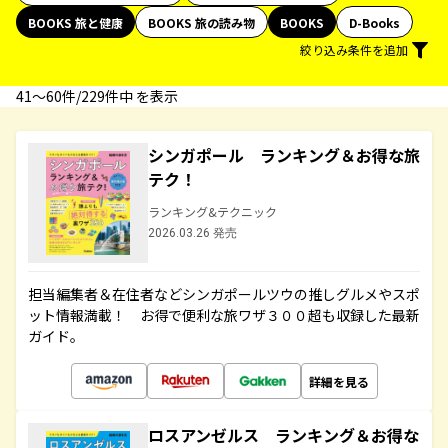
BOOKS 旅と健康
BOOKS 旅の読み物
BOOKS
D-Books
絞り込み条件を追加
41〜60件/229件中 を表示
シンガポール ランキング＆お得な旅
テク！
ランキング&テクニック
2026.03.26 発売
担当編集者＆在住者などシンガポールツウの推しグルメやスポ
ット情報満載！ お得で便利な旅ワザ３００超も収録した最新
ガイド。
詳細を見る
ロスアンゼルス ランキング＆お得な