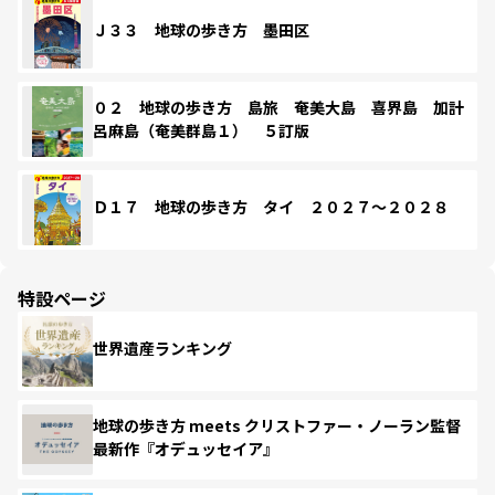
Ｊ３３ 地球の歩き方 墨田区
０２ 地球の歩き方 島旅 奄美大島 喜界島 加計
呂麻島（奄美群島１） ５訂版
Ｄ１７ 地球の歩き方 タイ ２０２７～２０２８
特設ページ
世界遺産ランキング
地球の歩き方 meets クリストファー・ノーラン監督
最新作『オデュッセイア』