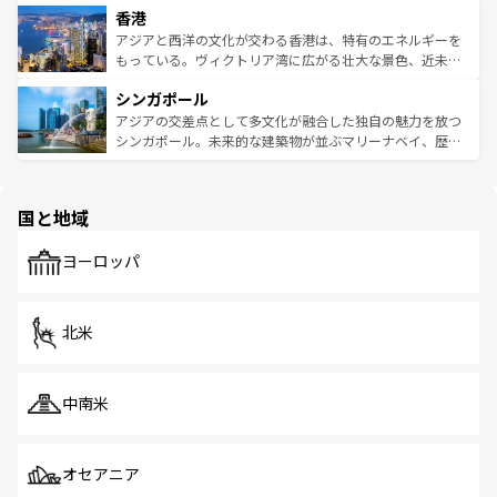
香港
とつ。フォーやバインミー、ベトナムコーヒーなどは、ぜ
の活気が交差している。北部ではチェンマイなどの山岳地
ひ現地で味わいたい。どの地域を訪れてもあたたかい人々
帯で自然と触れ合い、南部ではプーケットやクラビの美し
アジアと西洋の文化が交わる香港は、特有のエネルギーを
が旅行者を迎えてくれるので、きっと忘れられない旅にな
いビーチでリゾート気分を楽しむことができる。タイ料理
もっている。ヴィクトリア湾に広がる壮大な景色、近未来
るはずだ。 なお、新着のベトナム情報は
コンテンツ一覧
を
は世界的に有名で、屋台から高級レストランまで味覚を刺
的なアートスポット、そして歴史と現代が融合した町並
参照してほしい。
シンガポール
激する。気候は一年中温暖で、どの季節にも異なる楽しみ
み、どこを訪れても感動するはず。観光スポットが密集し
が待っている。親しみやすいタイの人々、仏教を中心とし
ており、効率よく見どころを回れるのも魅力。息をのむよ
アジアの交差点として多文化が融合した独自の魅力を放つ
た文化、そして多様な観光資源が、訪れる旅人を魅了し続
うな絶景から文化的な体験まで、香港を存分に楽しみ尽く
シンガポール。未来的な建築物が並ぶマリーナベイ、歴史
ける。 なお、新着のタイ情報は
コンテンツ一覧
を参照して
そう。 なお、新着の香港情報は
コンテンツ一覧
を参照して
と伝統を感じられるエスニックタウン、多数の緑豊かな公
ほしい。
ほしい。
園や自然保護区など、自然が調和した近代的な景観と文化
の多様性あふれるカラフルな町は、どこを歩いても新しい
国と地域
発見がある。さらに、治安のよさや充実した公共交通機関
も、旅行者にとっては魅力的なポイント。グルメも豊富
で、ホーカーズは地元の風情を楽しめる外せないスポット
ヨーロッパ
だ。訪れる人を飽きさせないシンガポールで、多様な魅力
を体感しよう。 なお、新着のシンガポール情報は
コンテン
ツ一覧
を参照してほしい。
北米
中南米
オセアニア