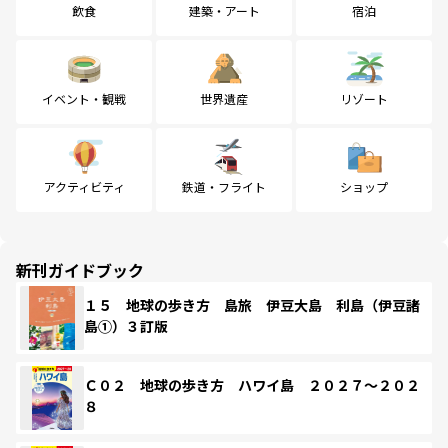
飲食
建築・アート
宿泊
イベント・観戦
世界遺産
リゾート
アクティビティ
鉄道・フライト
ショップ
新刊ガイドブック
１５ 地球の歩き方 島旅 伊豆大島 利島（伊豆諸
島①）３訂版
Ｃ０２ 地球の歩き方 ハワイ島 ２０２７～２０２
８