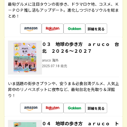
最旬グルメに注目タウンの街歩き、ドラマロケ地、コスメ、Ｋ
－ＰＯＰ推し活もアップデート。進化しつづけるソウルを総ま
とめ！
詳細を見る
０３ 地球の歩き方 ａｒｕｃｏ 台
北 ２０２６～２０２７
aruco 海外
2025.07.18 発売
いま話題の街歩きプランや、安うま＆必食台湾グルメ、人気上
昇中のリノベスポットに夜市など、最旬台北を先取り＆深掘
り！
詳細を見る
０４ 地球の歩き方 ａｒｕｃｏ ト