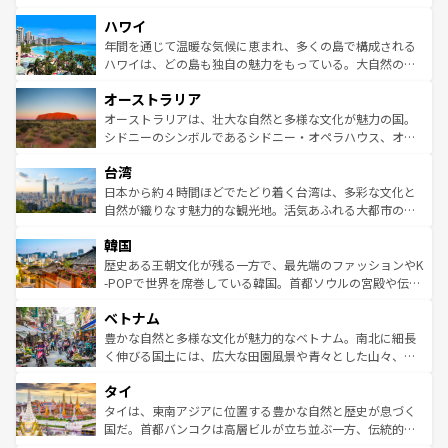
者向けの交通パス提供のサービスもあり、うまく活用すれ
場所ごとに異なる風景と体験が待っている。ニューヨーク
ハワイ
ば市内交通費無料で観光を楽しむこともできる。 なお、新
のような巨大都市は、観光、ショッピング、エンターテイ
着のスイス情報は
コンテンツ一覧
を参照してほしい。
ンメントが詰まった刺激的なスポットだ。一方、アメリカ
年間を通じて温暖な気候に恵まれ、多くの島で構成される
西部には大自然が広がり、グランドキャニオンやイエロー
ハワイは、どの島も独自の魅力をもっている。大自然の神
ストーン国立公園といった絶景が堪能できる。さらに、南
秘を感じたいなら、火山が生み出した壮大な景観を誇るハ
オーストラリア
部のニューオーリンズでは、音楽と美食が融合した独特の
ワイ島は見逃せない。また、定番の観光地といえばオアフ
文化が魅力。旅行者はアメリカの各地域で異なる魅力を楽
島だが、静かな自然を求めるならマウイ島やカウアイ島が
オーストラリアは、壮大な自然と多様な文化が魅力の国。
しみながら、その多様性と豊かな歴史を感じることができ
おすすめ。エメラルドグリーンに輝く海をはじめ、豊かな
シドニーのシンボルであるシドニー・オペラハウス、オー
るだろう。車でのロードトリップや列車の旅も、アメリカ
文化や歴史が息づいている。「アロハスピリット」と呼ば
ストラリア東海岸北部に広がる大サンゴ礁地帯グレートバ
ならではの贅沢な旅のスタイルだ。 なお、新着のアメリカ
台湾
れるおもてなしの心で訪れる人々を迎えてくれるハワイの
リアリーフや大陸中央部にそびえるウルル（エアーズロッ
情報は
コンテンツ一覧
を参照してほしい。
人々、おいしいローカルフードやハワイアンミュージッ
ク）、タスマニアの美しい原生林やケアンズの熱帯雨林な
日本から約４時間ほどでたどり着く台湾は、多彩な文化と
ク、伝統的なフラダンスなど、すべてがハワイの魅力を彩
ど、見どころがたくさん。また、カフェやワイン、オージ
自然が織りなす魅力的な観光地。活気あふれる大都市の台
っている。訪れるたびに新しい発見と感動が待っているハ
ービーフなどの食文化も豊かで、美味しいものであふれて
北やノスタルジックな町並みが人気な九份（ジォウフェ
ワイを、存分に味わってほしい。 なお、新着のハワイ情報
韓国
いる。アクティビティも充実しており、サーフィンやダイ
ン）、静ひつな山岳地帯である台湾東部など、都市の喧騒
は
コンテンツ一覧
を参照してほしい。
ビング、ハイキングなど、アウトドア好きにはたまらな
と山間の静けさが共存しており、訪れる人に新しい発見と
歴史ある王朝文化が残る一方で、最先端のファッションやK
い。オーストラリアの多彩な魅力を存分に味わいつくそ
驚きをもたらしてくれる。また、奥深い台湾の食文化も魅
-POPで世界を席巻している韓国。首都ソウルの宮殿や伝統
う。 なお、新着のオーストラリア情報は
コンテンツ一覧
を
力で、夜市などの屋台グルメから高級料理、ヘルシーで美
家屋が並ぶエリアでは韓国の歴史と文化に浸ることがで
参照してほしい。
ベトナム
容にもいいと評判のスイーツなど、バラエティ豊かな料理
き、地方に足を延ばせば四季折々の自然美を楽しむことが
が味わえる。 なお、新着の台湾情報は
コンテンツ一覧
を参
できる。そして、キムチや焼肉、絶品のストリートフード
豊かな自然と多様な文化が魅力的なベトナム。南北に細長
照してほしい。
まで、さまざまな韓国料理が待っている。夜には、韓国な
く伸びる国土には、広大な田園風景や青々とした山々、世
らではのナイトライフも堪能できる。あたたかいホスピタ
界遺産に登録された壮大な自然景観が点在し、都市部では
タイ
リティに包まれながら、韓国の多彩な魅力を心ゆくまで味
急速な発展と共に伝統が息づく。ハノイの古い町並みやホ
わってみてほしい。 なお、新着の韓国情報は
コンテンツ一
ーチミン市のフランス統治時代の建物も、独特の雰囲気を
タイは、東南アジアに位置する豊かな自然と歴史が息づく
覧
を参照してほしい。
醸し出している。また、バラエティの豊かさとおいしさで
国だ。首都バンコクは高層ビルが立ち並ぶ一方、伝統的な
世界中の食通を魅了してやまないベトナム料理も魅力のひ
寺院や市場がいたるところに点在し、古きよき文化と現代