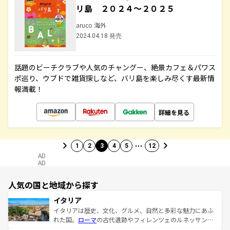
リ島 ２０２４～２０２５
aruco 海外
2024.04.18 発売
話題のビーチクラブや人気のチャングー、絶景カフェ＆パワス
ポ巡り、ウブドで雑貨探しなど、バリ島を楽しみ尽くす最新情
報満載！
詳細を見る
…
1
2
3
4
5
12
AD
AD
人気の国と地域から探す
イタリア
イタリアは歴史、文化、グルメ、自然と多彩な魅力にあふ
れた国。
ローマ
の古代遺跡やフィレンツェのルネッサンス
美術、ヴェネツィアの運河など、歴史あるスポットはもち