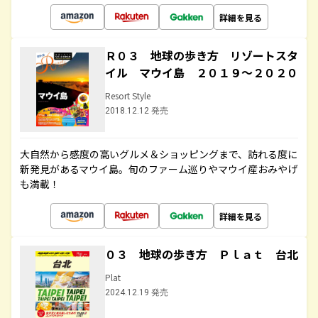
詳細を見る
Ｒ０３ 地球の歩き方 リゾートスタ
イル マウイ島 ２０１９～２０２０
Resort Style
2018.12.12 発売
大自然から感度の高いグルメ＆ショッピングまで、訪れる度に
新発見があるマウイ島。旬のファーム巡りやマウイ産おみやげ
も満載！
詳細を見る
０３ 地球の歩き方 Ｐｌａｔ 台北
Plat
2024.12.19 発売