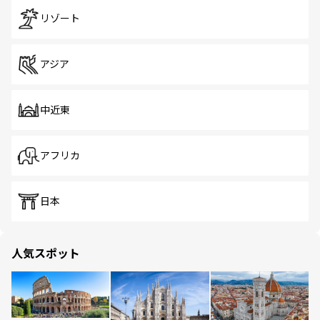
リゾート
アジア
中近東
アフリカ
日本
人気スポット