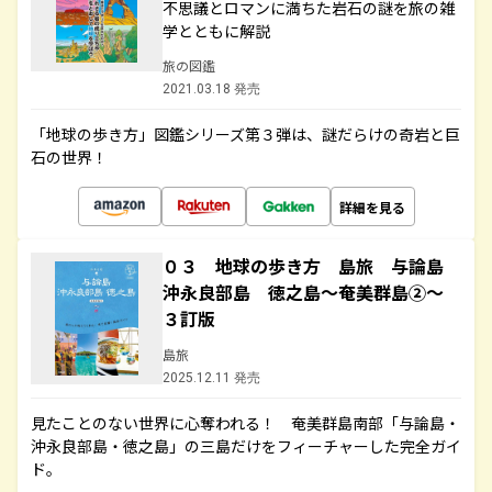
不思議とロマンに満ちた岩石の謎を旅の雑
学とともに解説
旅の図鑑
2021.03.18 発売
「地球の歩き方」図鑑シリーズ第３弾は、謎だらけの奇岩と巨
石の世界！
詳細を見る
０３ 地球の歩き方 島旅 与論島
沖永良部島 徳之島～奄美群島②～
３訂版
島旅
2025.12.11 発売
見たことのない世界に心奪われる！ 奄美群島南部「与論島・
沖永良部島・徳之島」の三島だけをフィーチャーした完全ガイ
ド。