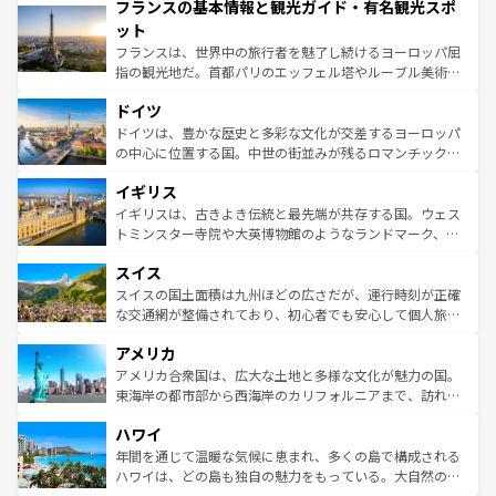
フランスの基本情報と観光ガイド・有名観光スポ
ませてくれるイタリアで、忘れられない旅をしてみよう！
文化が根付くこの国では、情熱的なフラメンコ、熱気あふ
なお、新着のイタリア情報は
コンテンツ一覧
を参照してほ
れる闘牛、そして美味しいタパスが生活の一部となってい
ット
しい。
る。首都マドリードの洗練された雰囲気や、バルセロナの
フランスは、世界中の旅行者を魅了し続けるヨーロッパ屈
アートに溢れた街角から、地方では古代ローマ遺跡や中世
指の観光地だ。首都パリのエッフェル塔やルーブル美術館
の城塞都市、穏やかなビーチリゾートまで多彩な表情を見
といった象徴的なスポットから、田舎町の古風な美しさま
せる。地方によって風土や気候が異なるスペインはその個
ドイツ
で、幅広い魅力が詰まっている。華麗な宮殿、歴史的な大
性で訪れる人を魅了する。 なお、新着のスペイン情報は
コ
聖堂、美しいビーチ、そして豊かな自然が、訪れる者を心
ドイツは、豊かな歴史と多彩な文化が交差するヨーロッパ
ンテンツ一覧
を参照してほしい。
から魅了する。また、フランスは美食の国としても知ら
の中心に位置する国。中世の街並みが残るロマンチック街
れ、フランス料理はユネスコ無形文化遺産にも登録されて
道から、未来を先取りするようなモダンな都市まで多様な
イギリス
いる。シャンパンの発祥地であるランス、プロヴァンスの
顔を持つこの国は、どこを歩いても飽きることがない。ベ
香り高いラベンダー畑など、多彩な楽しみ方が可能だ。さ
ルリンの文化的活気、バイエルン州のアルプスの絶景、そ
イギリスは、古きよき伝統と最先端が共存する国。ウェス
らに、パリ以外の地域にも魅力が溢れており、どの街角に
してライン川沿いのワイン畑といった風景は必見。ビール
トミンスター寺院や大英博物館のようなランドマーク、歴
も豊かな歴史と文化が息づいている。パリ以外の個性あふ
とソーセージを味わいながら地元の人と過ごす楽しい時間
史ある大学都市、美しい丘陵地帯や牧歌的な風景など、エ
れる地方に足を運ぶとそれぞれで全く異なる文化を体験で
スイス
は、お酒好きな人にはぜひ体験してほしい。 なお、新着の
リアごとに異なる魅力がある。また、優雅なアフタヌーン
きるだろう。 なお、新着のフランス情報は
コンテンツ一覧
ドイツ情報は
コンテンツ一覧
を参照してほしい。
ティー、ビール好きにはたまらない英国パブ、サッカー観
スイスの国土面積は九州ほどの広さだが、運行時刻が正確
を参照してほしい。
戦など、本場だからこそできる体験も豊富。イギリスを旅
な交通網が整備されており、初心者でも安心して個人旅行
して楽しみつくそう。 なお、新着のイギリス情報は
コンテ
を楽しめる。日本同様に時刻表どおりの旅が可能だ。中世
アメリカ
ンツ一覧
を参照してほしい。
の建物がそのまま残る町や、スイスならではのユニークな
博物館もあり、アルプス観光だけでなく町歩きも満喫する
アメリカ合衆国は、広大な土地と多様な文化が魅力の国。
ことができる。国民の所得が高いため物価も高いが、旅行
東海岸の都市部から西海岸のカリフォルニアまで、訪れる
者向けの交通パス提供のサービスもあり、うまく活用すれ
場所ごとに異なる風景と体験が待っている。ニューヨーク
ハワイ
ば市内交通費無料で観光を楽しむこともできる。 なお、新
のような巨大都市は、観光、ショッピング、エンターテイ
着のスイス情報は
コンテンツ一覧
を参照してほしい。
ンメントが詰まった刺激的なスポットだ。一方、アメリカ
年間を通じて温暖な気候に恵まれ、多くの島で構成される
西部には大自然が広がり、グランドキャニオンやイエロー
ハワイは、どの島も独自の魅力をもっている。大自然の神
ストーン国立公園といった絶景が堪能できる。さらに、南
秘を感じたいなら、火山が生み出した壮大な景観を誇るハ