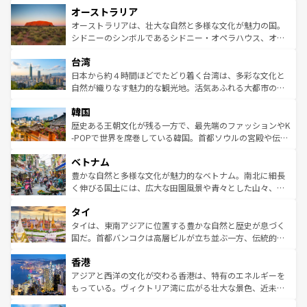
オーストラリア
部のニューオーリンズでは、音楽と美食が融合した独特の
ワイ島は見逃せない。また、定番の観光地といえばオアフ
文化が魅力。旅行者はアメリカの各地域で異なる魅力を楽
島だが、静かな自然を求めるならマウイ島やカウアイ島が
オーストラリアは、壮大な自然と多様な文化が魅力の国。
しみながら、その多様性と豊かな歴史を感じることができ
おすすめ。エメラルドグリーンに輝く海をはじめ、豊かな
シドニーのシンボルであるシドニー・オペラハウス、オー
るだろう。車でのロードトリップや列車の旅も、アメリカ
文化や歴史が息づいている。「アロハスピリット」と呼ば
ストラリア東海岸北部に広がる大サンゴ礁地帯グレートバ
ならではの贅沢な旅のスタイルだ。 なお、新着のアメリカ
台湾
れるおもてなしの心で訪れる人々を迎えてくれるハワイの
リアリーフや大陸中央部にそびえるウルル（エアーズロッ
情報は
コンテンツ一覧
を参照してほしい。
人々、おいしいローカルフードやハワイアンミュージッ
ク）、タスマニアの美しい原生林やケアンズの熱帯雨林な
日本から約４時間ほどでたどり着く台湾は、多彩な文化と
ク、伝統的なフラダンスなど、すべてがハワイの魅力を彩
ど、見どころがたくさん。また、カフェやワイン、オージ
自然が織りなす魅力的な観光地。活気あふれる大都市の台
っている。訪れるたびに新しい発見と感動が待っているハ
ービーフなどの食文化も豊かで、美味しいものであふれて
北やノスタルジックな町並みが人気な九份（ジォウフェ
ワイを、存分に味わってほしい。 なお、新着のハワイ情報
韓国
いる。アクティビティも充実しており、サーフィンやダイ
ン）、静ひつな山岳地帯である台湾東部など、都市の喧騒
は
コンテンツ一覧
を参照してほしい。
ビング、ハイキングなど、アウトドア好きにはたまらな
と山間の静けさが共存しており、訪れる人に新しい発見と
歴史ある王朝文化が残る一方で、最先端のファッションやK
い。オーストラリアの多彩な魅力を存分に味わいつくそ
驚きをもたらしてくれる。また、奥深い台湾の食文化も魅
-POPで世界を席巻している韓国。首都ソウルの宮殿や伝統
う。 なお、新着のオーストラリア情報は
コンテンツ一覧
を
力で、夜市などの屋台グルメから高級料理、ヘルシーで美
家屋が並ぶエリアでは韓国の歴史と文化に浸ることがで
参照してほしい。
ベトナム
容にもいいと評判のスイーツなど、バラエティ豊かな料理
き、地方に足を延ばせば四季折々の自然美を楽しむことが
が味わえる。 なお、新着の台湾情報は
コンテンツ一覧
を参
できる。そして、キムチや焼肉、絶品のストリートフード
豊かな自然と多様な文化が魅力的なベトナム。南北に細長
照してほしい。
まで、さまざまな韓国料理が待っている。夜には、韓国な
く伸びる国土には、広大な田園風景や青々とした山々、世
らではのナイトライフも堪能できる。あたたかいホスピタ
界遺産に登録された壮大な自然景観が点在し、都市部では
タイ
リティに包まれながら、韓国の多彩な魅力を心ゆくまで味
急速な発展と共に伝統が息づく。ハノイの古い町並みやホ
わってみてほしい。 なお、新着の韓国情報は
コンテンツ一
ーチミン市のフランス統治時代の建物も、独特の雰囲気を
タイは、東南アジアに位置する豊かな自然と歴史が息づく
覧
を参照してほしい。
醸し出している。また、バラエティの豊かさとおいしさで
国だ。首都バンコクは高層ビルが立ち並ぶ一方、伝統的な
世界中の食通を魅了してやまないベトナム料理も魅力のひ
寺院や市場がいたるところに点在し、古きよき文化と現代
香港
とつ。フォーやバインミー、ベトナムコーヒーなどは、ぜ
の活気が交差している。北部ではチェンマイなどの山岳地
ひ現地で味わいたい。どの地域を訪れてもあたたかい人々
帯で自然と触れ合い、南部ではプーケットやクラビの美し
アジアと西洋の文化が交わる香港は、特有のエネルギーを
が旅行者を迎えてくれるので、きっと忘れられない旅にな
いビーチでリゾート気分を楽しむことができる。タイ料理
もっている。ヴィクトリア湾に広がる壮大な景色、近未来
るはずだ。 なお、新着のベトナム情報は
コンテンツ一覧
を
は世界的に有名で、屋台から高級レストランまで味覚を刺
的なアートスポット、そして歴史と現代が融合した町並