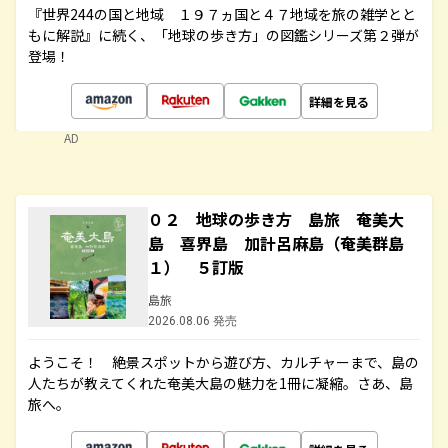
『世界244の国と地域 １９７ヵ国と４７地域を旅の雑学とと
もに解説』に続く、「地球の歩き方」の図鑑シリーズ第２弾が
登場！
詳細を見る
AD
０２ 地球の歩き方 島旅 奄美大
島 喜界島 加計呂麻島（奄美群島
１） ５訂版
島旅
2026.08.06 発売
ようこそ！ 絶景スポットから遊び方、カルチャーまで、島の
人たちが教えてくれた奄美大島の魅力を1冊に凝縮。さあ、島
旅へ。