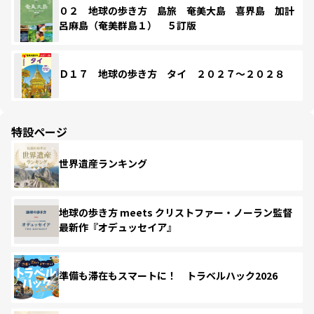
０２ 地球の歩き方 島旅 奄美大島 喜界島 加計
呂麻島（奄美群島１） ５訂版
Ｄ１７ 地球の歩き方 タイ ２０２７～２０２８
特設ページ
世界遺産ランキング
地球の歩き方 meets クリストファー・ノーラン監督
最新作『オデュッセイア』
準備も滞在もスマートに！ トラベルハック2026