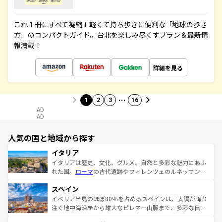
これ１冊にすべて凝縮！軽くて持ち歩きに便利な「地球の歩き
方」のコンパクトガイド。台北を楽しみ尽くすプラン＆最新情
報満載！
詳細を見る
…
1
2
3
16
AD
AD
人気の国と地域から探す
イタリア
イタリアは歴史、文化、グルメ、自然と多彩な魅力にあふ
れた国。
ローマ
の古代遺跡やフィレンツェのルネッサンス
美術、ヴェネツィアの運河など、歴史あるスポットはもち
スペイン
ろん、トスカーナの美しい田園風景やアマルフィ海岸の絶
景など、自然景観も見逃せない。観光の合間には、本場の
イベリア半島のほぼ80％を占めるスペインは、太陽が降り
ピザやパスタなど、絶品のイタリア料理を堪能することも
注ぐ地中海沿岸から雄大なピレネー山脈まで、多彩な自然
できる。朝目覚めてから夜眠るまで、すべての瞬間を楽し
と文化が詰まったヨーロッパ屈指の旅行先だ。多様な地域