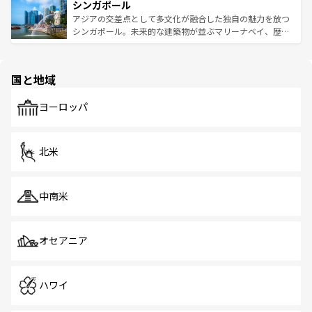
参照してほしい。
シンガポール
激する。気候は一年中温暖で、どの季節にも異なる楽しみ
み、どこを訪れても感動するはず。観光スポットが密集し
が待っている。親しみやすいタイの人々、仏教を中心とし
ており、効率よく見どころを回れるのも魅力。息をのむよ
アジアの交差点として多文化が融合した独自の魅力を放つ
た文化、そして多様な観光資源が、訪れる旅人を魅了し続
うな絶景から文化的な体験まで、香港を存分に楽しみ尽く
シンガポール。未来的な建築物が並ぶマリーナベイ、歴史
ける。 なお、新着のタイ情報は
コンテンツ一覧
を参照して
そう。 なお、新着の香港情報は
コンテンツ一覧
を参照して
と伝統を感じられるエスニックタウン、多数の緑豊かな公
ほしい。
ほしい。
園や自然保護区など、自然が調和した近代的な景観と文化
の多様性あふれるカラフルな町は、どこを歩いても新しい
国と地域
発見がある。さらに、治安のよさや充実した公共交通機関
も、旅行者にとっては魅力的なポイント。グルメも豊富
で、ホーカーズは地元の風情を楽しめる外せないスポット
ヨーロッパ
だ。訪れる人を飽きさせないシンガポールで、多様な魅力
を体感しよう。 なお、新着のシンガポール情報は
コンテン
ツ一覧
を参照してほしい。
北米
中南米
オセアニア
ハワイ