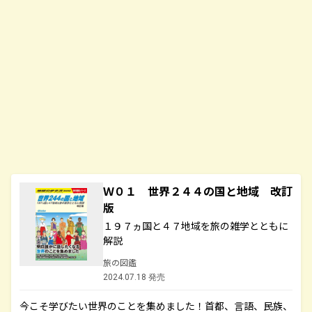
Ｗ０１ 世界２４４の国と地域 改訂
版
１９７ヵ国と４７地域を旅の雑学とともに
解説
旅の図鑑
2024.07.18 発売
今こそ学びたい世界のことを集めました！首都、言語、民族、