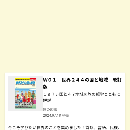
Ｗ０１ 世界２４４の国と地域 改訂
版
１９７ヵ国と４７地域を旅の雑学とともに
解説
旅の図鑑
2024.07.18 発売
今こそ学びたい世界のことを集めました！首都、言語、民族、