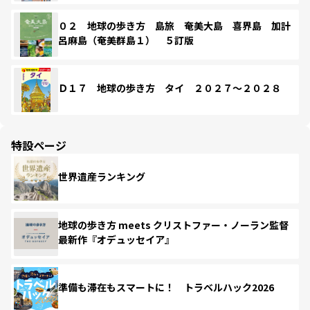
０２ 地球の歩き方 島旅 奄美大島 喜界島 加計
呂麻島（奄美群島１） ５訂版
Ｄ１７ 地球の歩き方 タイ ２０２７～２０２８
特設ページ
世界遺産ランキング
地球の歩き方 meets クリストファー・ノーラン監督
最新作『オデュッセイア』
準備も滞在もスマートに！ トラベルハック2026