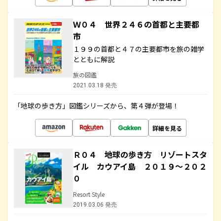
Ｗ０４ 世界２４６の首都と主要都
市
１９９の首都と４７の主要都市を旅の雑学
とともに解説
旅の図鑑
2021.03.18 発売
「地球の歩き方」図鑑シリーズから、第４弾が登場！
詳細を見る
Ｒ０４ 地球の歩き方 リゾートスタ
イル カウアイ島 ２０１９～２０２
０
Resort Style
2019.03.06 発売