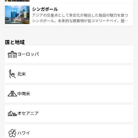
るはずだ。 なお、新着のベトナム情報は
コンテンツ一覧
を
は世界的に有名で、屋台から高級レストランまで味覚を刺
的なアートスポット、そして歴史と現代が融合した町並
参照してほしい。
シンガポール
激する。気候は一年中温暖で、どの季節にも異なる楽しみ
み、どこを訪れても感動するはず。観光スポットが密集し
が待っている。親しみやすいタイの人々、仏教を中心とし
ており、効率よく見どころを回れるのも魅力。息をのむよ
アジアの交差点として多文化が融合した独自の魅力を放つ
た文化、そして多様な観光資源が、訪れる旅人を魅了し続
うな絶景から文化的な体験まで、香港を存分に楽しみ尽く
シンガポール。未来的な建築物が並ぶマリーナベイ、歴史
ける。 なお、新着のタイ情報は
コンテンツ一覧
を参照して
そう。 なお、新着の香港情報は
コンテンツ一覧
を参照して
と伝統を感じられるエスニックタウン、多数の緑豊かな公
ほしい。
ほしい。
園や自然保護区など、自然が調和した近代的な景観と文化
の多様性あふれるカラフルな町は、どこを歩いても新しい
国と地域
発見がある。さらに、治安のよさや充実した公共交通機関
も、旅行者にとっては魅力的なポイント。グルメも豊富
で、ホーカーズは地元の風情を楽しめる外せないスポット
ヨーロッパ
だ。訪れる人を飽きさせないシンガポールで、多様な魅力
を体感しよう。 なお、新着のシンガポール情報は
コンテン
ツ一覧
を参照してほしい。
北米
中南米
オセアニア
ハワイ