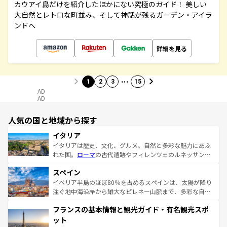
カウアイ島だけを紹介したほかにない究極のガイド！ 美しい
大自然とレトロな町並み、そして神話が残るガーデン・アイラ
ンドへ
詳細を見る
…
1
2
3
15
AD
AD
人気の国と地域から探す
イタリア
イタリアは歴史、文化、グルメ、自然と多彩な魅力にあふ
れた国。
ローマ
の古代遺跡やフィレンツェのルネッサンス
美術、ヴェネツィアの運河など、歴史あるスポットはもち
スペイン
ろん、トスカーナの美しい田園風景やアマルフィ海岸の絶
景など、自然景観も見逃せない。観光の合間には、本場の
イベリア半島のほぼ80％を占めるスペインは、太陽が降り
ピザやパスタなど、絶品のイタリア料理を堪能することも
注ぐ地中海沿岸から雄大なピレネー山脈まで、多彩な自然
できる。朝目覚めてから夜眠るまで、すべての瞬間を楽し
と文化が詰まったヨーロッパ屈指の旅行先だ。多様な地域
フランスの基本情報と観光ガイド・有名観光スポ
ませてくれるイタリアで、忘れられない旅をしてみよう！
文化が根付くこの国では、情熱的なフラメンコ、熱気あふ
なお、新着のイタリア情報は
コンテンツ一覧
を参照してほ
れる闘牛、そして美味しいタパスが生活の一部となってい
ット