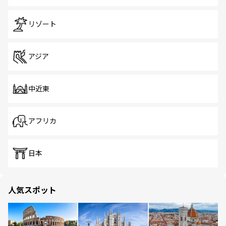
リゾート
アジア
中近東
アフリカ
日本
人気スポット