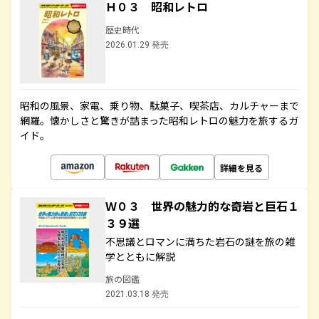
Ｈ０３ 昭和レトロ
歴史時代
2026.01.29 発売
昭和の風景、家電、乗り物、駄菓子、喫茶店、カルチャーまで
網羅。懐かしさと驚きが詰まった昭和レトロの魅力を旅するガ
イド。
詳細を見る
Ｗ０３ 世界の魅力的な奇岩と巨石１
３９選
不思議とロマンに満ちた岩石の謎を旅の雑
学とともに解説
旅の図鑑
2021.03.18 発売