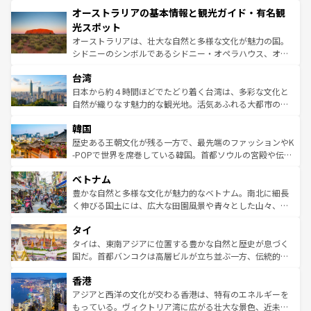
秘を感じたいなら、火山が生み出した壮大な景観を誇るハ
オーストラリアの基本情報と観光ガイド・有名観
部のニューオーリンズでは、音楽と美食が融合した独特の
ワイ島は見逃せない。また、定番の観光地といえばオアフ
文化が魅力。旅行者はアメリカの各地域で異なる魅力を楽
島だが、静かな自然を求めるならマウイ島やカウアイ島が
光スポット
しみながら、その多様性と豊かな歴史を感じることができ
おすすめ。エメラルドグリーンに輝く海をはじめ、豊かな
オーストラリアは、壮大な自然と多様な文化が魅力の国。
るだろう。車でのロードトリップや列車の旅も、アメリカ
文化や歴史が息づいている。「アロハスピリット」と呼ば
シドニーのシンボルであるシドニー・オペラハウス、オー
ならではの贅沢な旅のスタイルだ。 なお、新着のアメリカ
れるおもてなしの心で訪れる人々を迎えてくれるハワイの
ストラリア東海岸北部に広がる大サンゴ礁地帯グレートバ
情報は
コンテンツ一覧
を参照してほしい。
人々、おいしいローカルフードやハワイアンミュージッ
台湾
リアリーフや大陸中央部にそびえるウルル（エアーズロッ
ク、伝統的なフラダンスなど、すべてがハワイの魅力を彩
ク）、タスマニアの美しい原生林やケアンズの熱帯雨林な
日本から約４時間ほどでたどり着く台湾は、多彩な文化と
っている。訪れるたびに新しい発見と感動が待っているハ
ど、見どころがたくさん。また、カフェやワイン、オージ
自然が織りなす魅力的な観光地。活気あふれる大都市の台
ワイを、存分に味わってほしい。 なお、新着のハワイ情報
ービーフなどの食文化も豊かで、美味しいものであふれて
北やノスタルジックな町並みが人気な九份（ジォウフェ
は
コンテンツ一覧
を参照してほしい。
韓国
いる。アクティビティも充実しており、サーフィンやダイ
ン）、静ひつな山岳地帯である台湾東部など、都市の喧騒
ビング、ハイキングなど、アウトドア好きにはたまらな
と山間の静けさが共存しており、訪れる人に新しい発見と
歴史ある王朝文化が残る一方で、最先端のファッションやK
い。オーストラリアの多彩な魅力を存分に味わいつくそ
驚きをもたらしてくれる。また、奥深い台湾の食文化も魅
-POPで世界を席巻している韓国。首都ソウルの宮殿や伝統
う。 なお、新着のオーストラリア情報は
コンテンツ一覧
を
力で、夜市などの屋台グルメから高級料理、ヘルシーで美
家屋が並ぶエリアでは韓国の歴史と文化に浸ることがで
参照してほしい。
ベトナム
容にもいいと評判のスイーツなど、バラエティ豊かな料理
き、地方に足を延ばせば四季折々の自然美を楽しむことが
が味わえる。 なお、新着の台湾情報は
コンテンツ一覧
を参
できる。そして、キムチや焼肉、絶品のストリートフード
豊かな自然と多様な文化が魅力的なベトナム。南北に細長
照してほしい。
まで、さまざまな韓国料理が待っている。夜には、韓国な
く伸びる国土には、広大な田園風景や青々とした山々、世
らではのナイトライフも堪能できる。あたたかいホスピタ
界遺産に登録された壮大な自然景観が点在し、都市部では
タイ
リティに包まれながら、韓国の多彩な魅力を心ゆくまで味
急速な発展と共に伝統が息づく。ハノイの古い町並みやホ
わってみてほしい。 なお、新着の韓国情報は
コンテンツ一
ーチミン市のフランス統治時代の建物も、独特の雰囲気を
タイは、東南アジアに位置する豊かな自然と歴史が息づく
覧
を参照してほしい。
醸し出している。また、バラエティの豊かさとおいしさで
国だ。首都バンコクは高層ビルが立ち並ぶ一方、伝統的な
世界中の食通を魅了してやまないベトナム料理も魅力のひ
寺院や市場がいたるところに点在し、古きよき文化と現代
香港
とつ。フォーやバインミー、ベトナムコーヒーなどは、ぜ
の活気が交差している。北部ではチェンマイなどの山岳地
ひ現地で味わいたい。どの地域を訪れてもあたたかい人々
帯で自然と触れ合い、南部ではプーケットやクラビの美し
アジアと西洋の文化が交わる香港は、特有のエネルギーを
が旅行者を迎えてくれるので、きっと忘れられない旅にな
いビーチでリゾート気分を楽しむことができる。タイ料理
もっている。ヴィクトリア湾に広がる壮大な景色、近未来