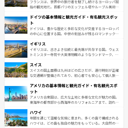
しい。
る。首都マドリードの洗練された雰囲気や、バルセロナの
フランスは、世界中の旅行者を魅了し続けるヨーロッパ屈
アートに溢れた街角から、地方では古代ローマ遺跡や中世
指の観光地だ。首都パリのエッフェル塔やルーブル美術館
の城塞都市、穏やかなビーチリゾートまで多彩な表情を見
といった象徴的なスポットから、田舎町の古風な美しさま
せる。地方によって風土や気候が異なるスペインはその個
ドイツの基本情報と観光ガイド・有名観光スポッ
で、幅広い魅力が詰まっている。華麗な宮殿、歴史的な大
性で訪れる人を魅了する。 なお、新着のスペイン情報は
コ
聖堂、美しいビーチ、そして豊かな自然が、訪れる者を心
ト
ンテンツ一覧
を参照してほしい。
から魅了する。また、フランスは美食の国としても知ら
ドイツは、豊かな歴史と多彩な文化が交差するヨーロッパ
れ、フランス料理はユネスコ無形文化遺産にも登録されて
の中心に位置する国。中世の街並みが残るロマンチック街
いる。シャンパンの発祥地であるランス、プロヴァンスの
道から、未来を先取りするようなモダンな都市まで多様な
香り高いラベンダー畑など、多彩な楽しみ方が可能だ。さ
イギリス
顔を持つこの国は、どこを歩いても飽きることがない。ベ
らに、パリ以外の地域にも魅力が溢れており、どの街角に
ルリンの文化的活気、バイエルン州のアルプスの絶景、そ
イギリスは、古きよき伝統と最先端が共存する国。ウェス
も豊かな歴史と文化が息づいている。パリ以外の個性あふ
してライン川沿いのワイン畑といった風景は必見。ビール
トミンスター寺院や大英博物館のようなランドマーク、歴
れる地方に足を運ぶとそれぞれで全く異なる文化を体験で
とソーセージを味わいながら地元の人と過ごす楽しい時間
史ある大学都市、美しい丘陵地帯や牧歌的な風景など、エ
きるだろう。 なお、新着のフランス情報は
コンテンツ一覧
スイス
は、お酒好きな人にはぜひ体験してほしい。 なお、新着の
リアごとに異なる魅力がある。また、優雅なアフタヌーン
を参照してほしい。
ドイツ情報は
コンテンツ一覧
を参照してほしい。
ティー、ビール好きにはたまらない英国パブ、サッカー観
スイスの国土面積は九州ほどの広さだが、運行時刻が正確
戦など、本場だからこそできる体験も豊富。イギリスを旅
な交通網が整備されており、初心者でも安心して個人旅行
して楽しみつくそう。 なお、新着のイギリス情報は
コンテ
を楽しめる。日本同様に時刻表どおりの旅が可能だ。中世
アメリカの基本情報と観光ガイド・有名観光スポ
ンツ一覧
を参照してほしい。
の建物がそのまま残る町や、スイスならではのユニークな
博物館もあり、アルプス観光だけでなく町歩きも満喫する
ット
ことができる。国民の所得が高いため物価も高いが、旅行
アメリカ合衆国は、広大な土地と多様な文化が魅力の国。
者向けの交通パス提供のサービスもあり、うまく活用すれ
東海岸の都市部から西海岸のカリフォルニアまで、訪れる
ば市内交通費無料で観光を楽しむこともできる。 なお、新
場所ごとに異なる風景と体験が待っている。ニューヨーク
着のスイス情報は
コンテンツ一覧
を参照してほしい。
ハワイ
のような巨大都市は、観光、ショッピング、エンターテイ
ンメントが詰まった刺激的なスポットだ。一方、アメリカ
年間を通じて温暖な気候に恵まれ、多くの島で構成される
西部には大自然が広がり、グランドキャニオンやイエロー
ハワイは、どの島も独自の魅力をもっている。大自然の神
ストーン国立公園といった絶景が堪能できる。さらに、南