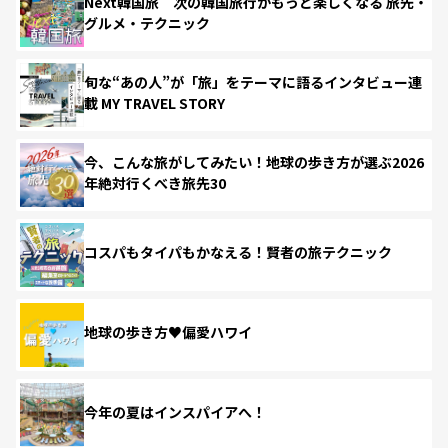
Next韓国旅 次の韓国旅行がもっと楽しくなる 旅先・
グルメ・テクニック
旬な“あの人”が「旅」をテーマに語るインタビュー連
載 MY TRAVEL STORY
今、こんな旅がしてみたい！地球の歩き方が選ぶ2026
年絶対行くべき旅先30
コスパもタイパもかなえる！賢者の旅テクニック
地球の歩き方♥偏愛ハワイ
今年の夏はインスパイアへ！