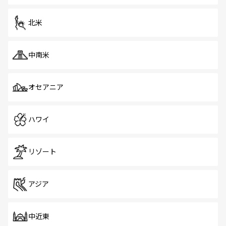
を体感しよう。 なお、新着のシンガポール情報は
コンテン
ツ一覧
を参照してほしい。
北米
中南米
オセアニア
ハワイ
リゾート
アジア
中近東