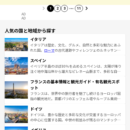
…
1
2
3
11
AD
AD
人気の国と地域から探す
イタリア
イタリアは歴史、文化、グルメ、自然と多彩な魅力にあふ
れた国。
ローマ
の古代遺跡やフィレンツェのルネッサンス
美術、ヴェネツィアの運河など、歴史あるスポットはもち
スペイン
ろん、トスカーナの美しい田園風景やアマルフィ海岸の絶
景など、自然景観も見逃せない。観光の合間には、本場の
イベリア半島のほぼ80％を占めるスペインは、太陽が降り
ピザやパスタなど、絶品のイタリア料理を堪能することも
注ぐ地中海沿岸から雄大なピレネー山脈まで、多彩な自然
できる。朝目覚めてから夜眠るまで、すべての瞬間を楽し
と文化が詰まったヨーロッパ屈指の旅行先だ。多様な地域
フランスの基本情報と観光ガイド・有名観光スポ
ませてくれるイタリアで、忘れられない旅をしてみよう！
文化が根付くこの国では、情熱的なフラメンコ、熱気あふ
なお、新着のイタリア情報は
コンテンツ一覧
を参照してほ
れる闘牛、そして美味しいタパスが生活の一部となってい
ット
しい。
る。首都マドリードの洗練された雰囲気や、バルセロナの
フランスは、世界中の旅行者を魅了し続けるヨーロッパ屈
アートに溢れた街角から、地方では古代ローマ遺跡や中世
指の観光地だ。首都パリのエッフェル塔やルーブル美術館
の城塞都市、穏やかなビーチリゾートまで多彩な表情を見
といった象徴的なスポットから、田舎町の古風な美しさま
せる。地方によって風土や気候が異なるスペインはその個
ドイツ
で、幅広い魅力が詰まっている。華麗な宮殿、歴史的な大
性で訪れる人を魅了する。 なお、新着のスペイン情報は
コ
聖堂、美しいビーチ、そして豊かな自然が、訪れる者を心
ドイツは、豊かな歴史と多彩な文化が交差するヨーロッパ
ンテンツ一覧
を参照してほしい。
から魅了する。また、フランスは美食の国としても知ら
の中心に位置する国。中世の街並みが残るロマンチック街
れ、フランス料理はユネスコ無形文化遺産にも登録されて
道から、未来を先取りするようなモダンな都市まで多様な
いる。シャンパンの発祥地であるランス、プロヴァンスの