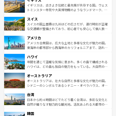
イギリス
顔を持つこの国は、どこを歩いても飽きることがない。ベ
香り高いラベンダー畑など、多彩な楽しみ方が可能だ。さ
ルリンの文化的活気、バイエルン州のアルプスの絶景、そ
イギリスは、古きよき伝統と最先端が共存する国。ウェス
らに、パリ以外の地域にも魅力が溢れており、どの街角に
してライン川沿いのワイン畑といった風景は必見。ビール
トミンスター寺院や大英博物館のようなランドマーク、歴
も豊かな歴史と文化が息づいている。パリ以外の個性あふ
とソーセージを味わいながら地元の人と過ごす楽しい時間
史ある大学都市、美しい丘陵地帯や牧歌的な風景など、エ
れる地方に足を運ぶとそれぞれで全く異なる文化を体験で
スイス
は、お酒好きな人にはぜひ体験してほしい。 なお、新着の
リアごとに異なる魅力がある。また、優雅なアフタヌーン
きるだろう。 なお、新着のフランス情報は
コンテンツ一覧
ドイツ情報は
コンテンツ一覧
を参照してほしい。
ティー、ビール好きにはたまらない英国パブ、サッカー観
スイスの国土面積は九州ほどの広さだが、運行時刻が正確
を参照してほしい。
戦など、本場だからこそできる体験も豊富。イギリスを旅
な交通網が整備されており、初心者でも安心して個人旅行
して楽しみつくそう。 なお、新着のイギリス情報は
コンテ
を楽しめる。日本同様に時刻表どおりの旅が可能だ。中世
アメリカ
ンツ一覧
を参照してほしい。
の建物がそのまま残る町や、スイスならではのユニークな
博物館もあり、アルプス観光だけでなく町歩きも満喫する
アメリカ合衆国は、広大な土地と多様な文化が魅力の国。
ことができる。国民の所得が高いため物価も高いが、旅行
東海岸の都市部から西海岸のカリフォルニアまで、訪れる
者向けの交通パス提供のサービスもあり、うまく活用すれ
場所ごとに異なる風景と体験が待っている。ニューヨーク
ハワイ
ば市内交通費無料で観光を楽しむこともできる。 なお、新
のような巨大都市は、観光、ショッピング、エンターテイ
着のスイス情報は
コンテンツ一覧
を参照してほしい。
ンメントが詰まった刺激的なスポットだ。一方、アメリカ
年間を通じて温暖な気候に恵まれ、多くの島で構成される
西部には大自然が広がり、グランドキャニオンやイエロー
ハワイは、どの島も独自の魅力をもっている。大自然の神
ストーン国立公園といった絶景が堪能できる。さらに、南
秘を感じたいなら、火山が生み出した壮大な景観を誇るハ
オーストラリア
部のニューオーリンズでは、音楽と美食が融合した独特の
ワイ島は見逃せない。また、定番の観光地といえばオアフ
文化が魅力。旅行者はアメリカの各地域で異なる魅力を楽
島だが、静かな自然を求めるならマウイ島やカウアイ島が
オーストラリアは、壮大な自然と多様な文化が魅力の国。
しみながら、その多様性と豊かな歴史を感じることができ
おすすめ。エメラルドグリーンに輝く海をはじめ、豊かな
シドニーのシンボルであるシドニー・オペラハウス、オー
るだろう。車でのロードトリップや列車の旅も、アメリカ
文化や歴史が息づいている。「アロハスピリット」と呼ば
ストラリア東海岸北部に広がる大サンゴ礁地帯グレートバ
ならではの贅沢な旅のスタイルだ。 なお、新着のアメリカ
台湾
れるおもてなしの心で訪れる人々を迎えてくれるハワイの
リアリーフや大陸中央部にそびえるウルル（エアーズロッ
情報は
コンテンツ一覧
を参照してほしい。
人々、おいしいローカルフードやハワイアンミュージッ
ク）、タスマニアの美しい原生林やケアンズの熱帯雨林な
日本から約４時間ほどでたどり着く台湾は、多彩な文化と
ク、伝統的なフラダンスなど、すべてがハワイの魅力を彩
ど、見どころがたくさん。また、カフェやワイン、オージ
自然が織りなす魅力的な観光地。活気あふれる大都市の台
っている。訪れるたびに新しい発見と感動が待っているハ
ービーフなどの食文化も豊かで、美味しいものであふれて
北やノスタルジックな町並みが人気な九份（ジォウフェ
ワイを、存分に味わってほしい。 なお、新着のハワイ情報
韓国
いる。アクティビティも充実しており、サーフィンやダイ
ン）、静ひつな山岳地帯である台湾東部など、都市の喧騒