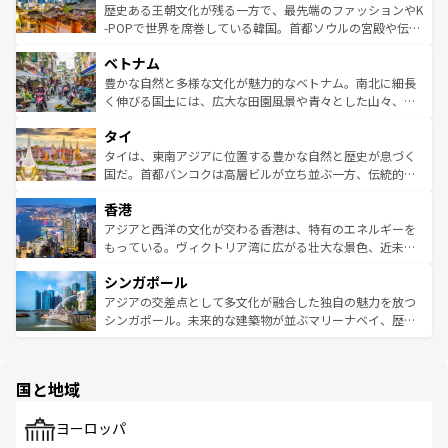
は
コンテンツ一覧
を参照してほしい。
ビング、ハイキングなど、アウトドア好きにはたまらな
と山間の静けさが共存しており、訪れる人に新しい発見と
歴史ある王朝文化が残る一方で、最先端のファッションやK
い。オーストラリアの多彩な魅力を存分に味わいつくそ
驚きをもたらしてくれる。また、奥深い台湾の食文化も魅
-POPで世界を席巻している韓国。首都ソウルの宮殿や伝統
う。 なお、新着のオーストラリア情報は
コンテンツ一覧
を
力で、夜市などの屋台グルメから高級料理、ヘルシーで美
家屋が並ぶエリアでは韓国の歴史と文化に浸ることがで
参照してほしい。
ベトナム
容にもいいと評判のスイーツなど、バラエティ豊かな料理
き、地方に足を延ばせば四季折々の自然美を楽しむことが
が味わえる。 なお、新着の台湾情報は
コンテンツ一覧
を参
できる。そして、キムチや焼肉、絶品のストリートフード
豊かな自然と多様な文化が魅力的なベトナム。南北に細長
照してほしい。
まで、さまざまな韓国料理が待っている。夜には、韓国な
く伸びる国土には、広大な田園風景や青々とした山々、世
らではのナイトライフも堪能できる。あたたかいホスピタ
界遺産に登録された壮大な自然景観が点在し、都市部では
タイ
リティに包まれながら、韓国の多彩な魅力を心ゆくまで味
急速な発展と共に伝統が息づく。ハノイの古い町並みやホ
わってみてほしい。 なお、新着の韓国情報は
コンテンツ一
ーチミン市のフランス統治時代の建物も、独特の雰囲気を
タイは、東南アジアに位置する豊かな自然と歴史が息づく
覧
を参照してほしい。
醸し出している。また、バラエティの豊かさとおいしさで
国だ。首都バンコクは高層ビルが立ち並ぶ一方、伝統的な
世界中の食通を魅了してやまないベトナム料理も魅力のひ
寺院や市場がいたるところに点在し、古きよき文化と現代
香港
とつ。フォーやバインミー、ベトナムコーヒーなどは、ぜ
の活気が交差している。北部ではチェンマイなどの山岳地
ひ現地で味わいたい。どの地域を訪れてもあたたかい人々
帯で自然と触れ合い、南部ではプーケットやクラビの美し
アジアと西洋の文化が交わる香港は、特有のエネルギーを
が旅行者を迎えてくれるので、きっと忘れられない旅にな
いビーチでリゾート気分を楽しむことができる。タイ料理
もっている。ヴィクトリア湾に広がる壮大な景色、近未来
るはずだ。 なお、新着のベトナム情報は
コンテンツ一覧
を
は世界的に有名で、屋台から高級レストランまで味覚を刺
的なアートスポット、そして歴史と現代が融合した町並
参照してほしい。
シンガポール
激する。気候は一年中温暖で、どの季節にも異なる楽しみ
み、どこを訪れても感動するはず。観光スポットが密集し
が待っている。親しみやすいタイの人々、仏教を中心とし
ており、効率よく見どころを回れるのも魅力。息をのむよ
アジアの交差点として多文化が融合した独自の魅力を放つ
た文化、そして多様な観光資源が、訪れる旅人を魅了し続
うな絶景から文化的な体験まで、香港を存分に楽しみ尽く
シンガポール。未来的な建築物が並ぶマリーナベイ、歴史
ける。 なお、新着のタイ情報は
コンテンツ一覧
を参照して
そう。 なお、新着の香港情報は
コンテンツ一覧
を参照して
と伝統を感じられるエスニックタウン、多数の緑豊かな公
ほしい。
ほしい。
園や自然保護区など、自然が調和した近代的な景観と文化
の多様性あふれるカラフルな町は、どこを歩いても新しい
国と地域
発見がある。さらに、治安のよさや充実した公共交通機関
も、旅行者にとっては魅力的なポイント。グルメも豊富
で、ホーカーズは地元の風情を楽しめる外せないスポット
ヨーロッパ
だ。訪れる人を飽きさせないシンガポールで、多様な魅力