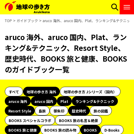
TOP
ガイドブック
aruco 海外、aruco 国内、Plat、ランキング&テクニッ
aruco 海外、aruco 国内、Plat、ラン
キング&テクニック、Resort Style、
歴史時代、BOOKS 旅と健康、BOOKS
のガイドブック一覧
すべて
地球の歩き方 海外
地球の歩き方 Jシリーズ（国内）
aruco 海外
aruco 国内
Plat
ランキング&テクニック
Resort Style
島旅
御朱印
歴史時代
旅の図鑑
BOOKS スペシャルコラボ
BOOKS 旅の名言＆絶景
BOOKS 旅と健康
BOOKS 旅の読み物
BOOKS
D-Books