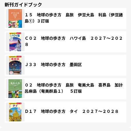
新刊ガイドブック
１５ 地球の歩き方 島旅 伊豆大島 利島（伊豆諸
島①）３訂版
Ｃ０２ 地球の歩き方 ハワイ島 ２０２７～２０２
８
Ｊ３３ 地球の歩き方 墨田区
０２ 地球の歩き方 島旅 奄美大島 喜界島 加計
呂麻島（奄美群島１） ５訂版
Ｄ１７ 地球の歩き方 タイ ２０２７～２０２８