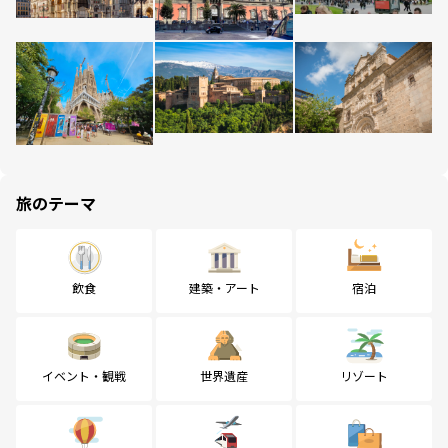
旅のテーマ
飲食
建築・アート
宿泊
イベント・観戦
世界遺産
リゾート