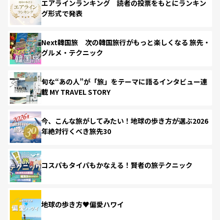
エアラインランキング 読者の投票をもとにランキン
グ形式で発表
Next韓国旅 次の韓国旅行がもっと楽しくなる 旅先・
グルメ・テクニック
旬な“あの人”が「旅」をテーマに語るインタビュー連
載 MY TRAVEL STORY
今、こんな旅がしてみたい！地球の歩き方が選ぶ2026
年絶対行くべき旅先30
コスパもタイパもかなえる！賢者の旅テクニック
地球の歩き方♥偏愛ハワイ