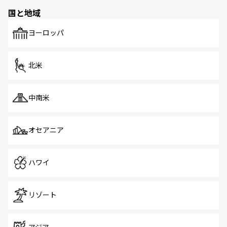
の多様性あふれるカラフルな町は、どこを歩いても新しい
国と地域
発見がある。さらに、治安のよさや充実した公共交通機関
も、旅行者にとっては魅力的なポイント。グルメも豊富
で、ホーカーズは地元の風情を楽しめる外せないスポット
ヨーロッパ
だ。訪れる人を飽きさせないシンガポールで、多様な魅力
を体感しよう。 なお、新着のシンガポール情報は
コンテン
ツ一覧
を参照してほしい。
北米
中南米
オセアニア
ハワイ
リゾート