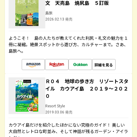
文 天売島 焼尻島 ５訂版
島旅
2026.02.13 発売
ようこそ！ 島の人たちが教えてくれた利尻・礼文の魅力を１
冊に凝縮。絶景スポットから遊び方、カルチャーまで。さあ、
島旅へ。
詳細を見る
Ｒ０４ 地球の歩き方 リゾートスタ
イル カウアイ島 ２０１９～２０２
０
Resort Style
2019.03.06 発売
カウアイ島だけを紹介したほかにない究極のガイド！ 美しい
大自然とレトロな町並み、そして神話が残るガーデン・アイラ