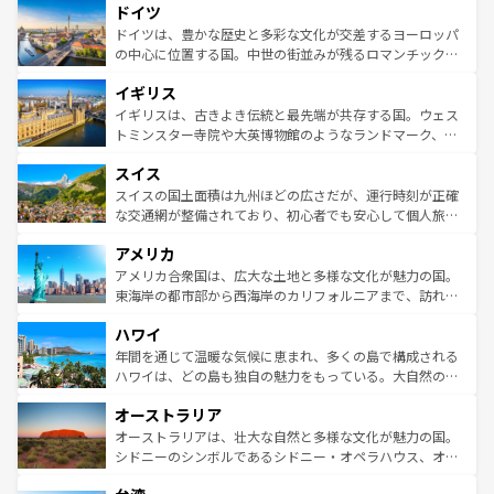
せる。地方によって風土や気候が異なるスペインはその個
ドイツ
で、幅広い魅力が詰まっている。華麗な宮殿、歴史的な大
性で訪れる人を魅了する。 なお、新着のスペイン情報は
コ
聖堂、美しいビーチ、そして豊かな自然が、訪れる者を心
ドイツは、豊かな歴史と多彩な文化が交差するヨーロッパ
ンテンツ一覧
を参照してほしい。
から魅了する。また、フランスは美食の国としても知ら
の中心に位置する国。中世の街並みが残るロマンチック街
れ、フランス料理はユネスコ無形文化遺産にも登録されて
道から、未来を先取りするようなモダンな都市まで多様な
イギリス
いる。シャンパンの発祥地であるランス、プロヴァンスの
顔を持つこの国は、どこを歩いても飽きることがない。ベ
香り高いラベンダー畑など、多彩な楽しみ方が可能だ。さ
ルリンの文化的活気、バイエルン州のアルプスの絶景、そ
イギリスは、古きよき伝統と最先端が共存する国。ウェス
らに、パリ以外の地域にも魅力が溢れており、どの街角に
してライン川沿いのワイン畑といった風景は必見。ビール
トミンスター寺院や大英博物館のようなランドマーク、歴
も豊かな歴史と文化が息づいている。パリ以外の個性あふ
とソーセージを味わいながら地元の人と過ごす楽しい時間
史ある大学都市、美しい丘陵地帯や牧歌的な風景など、エ
れる地方に足を運ぶとそれぞれで全く異なる文化を体験で
スイス
は、お酒好きな人にはぜひ体験してほしい。 なお、新着の
リアごとに異なる魅力がある。また、優雅なアフタヌーン
きるだろう。 なお、新着のフランス情報は
コンテンツ一覧
ドイツ情報は
コンテンツ一覧
を参照してほしい。
ティー、ビール好きにはたまらない英国パブ、サッカー観
スイスの国土面積は九州ほどの広さだが、運行時刻が正確
を参照してほしい。
戦など、本場だからこそできる体験も豊富。イギリスを旅
な交通網が整備されており、初心者でも安心して個人旅行
して楽しみつくそう。 なお、新着のイギリス情報は
コンテ
を楽しめる。日本同様に時刻表どおりの旅が可能だ。中世
アメリカ
ンツ一覧
を参照してほしい。
の建物がそのまま残る町や、スイスならではのユニークな
博物館もあり、アルプス観光だけでなく町歩きも満喫する
アメリカ合衆国は、広大な土地と多様な文化が魅力の国。
ことができる。国民の所得が高いため物価も高いが、旅行
東海岸の都市部から西海岸のカリフォルニアまで、訪れる
者向けの交通パス提供のサービスもあり、うまく活用すれ
場所ごとに異なる風景と体験が待っている。ニューヨーク
ハワイ
ば市内交通費無料で観光を楽しむこともできる。 なお、新
のような巨大都市は、観光、ショッピング、エンターテイ
着のスイス情報は
コンテンツ一覧
を参照してほしい。
ンメントが詰まった刺激的なスポットだ。一方、アメリカ
年間を通じて温暖な気候に恵まれ、多くの島で構成される
西部には大自然が広がり、グランドキャニオンやイエロー
ハワイは、どの島も独自の魅力をもっている。大自然の神
ストーン国立公園といった絶景が堪能できる。さらに、南
秘を感じたいなら、火山が生み出した壮大な景観を誇るハ
オーストラリア
部のニューオーリンズでは、音楽と美食が融合した独特の
ワイ島は見逃せない。また、定番の観光地といえばオアフ
文化が魅力。旅行者はアメリカの各地域で異なる魅力を楽
島だが、静かな自然を求めるならマウイ島やカウアイ島が
オーストラリアは、壮大な自然と多様な文化が魅力の国。
しみながら、その多様性と豊かな歴史を感じることができ
おすすめ。エメラルドグリーンに輝く海をはじめ、豊かな
シドニーのシンボルであるシドニー・オペラハウス、オー
るだろう。車でのロードトリップや列車の旅も、アメリカ
文化や歴史が息づいている。「アロハスピリット」と呼ば
ストラリア東海岸北部に広がる大サンゴ礁地帯グレートバ
ならではの贅沢な旅のスタイルだ。 なお、新着のアメリカ