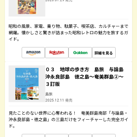
2026.01.29 発売
昭和の風景、家電、乗り物、駄菓子、喫茶店、カルチャーまで
網羅。懐かしさと驚きが詰まった昭和レトロの魅力を旅するガ
イド。
詳細を見る
０３ 地球の歩き方 島旅 与論島
沖永良部島 徳之島～奄美群島②～
３訂版
島旅
2025.12.11 発売
見たことのない世界に心奪われる！ 奄美群島南部「与論島・
沖永良部島・徳之島」の三島だけをフィーチャーした完全ガイ
ド。