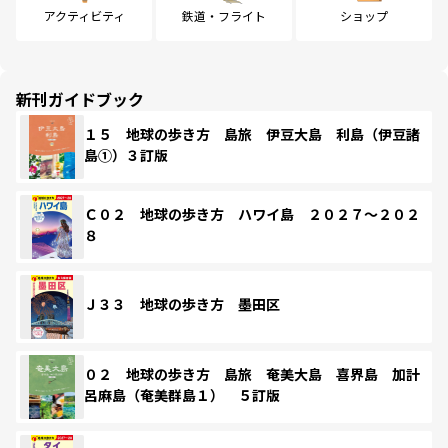
アクティビティ
鉄道・フライト
ショップ
新刊ガイドブック
１５ 地球の歩き方 島旅 伊豆大島 利島（伊豆諸
島①）３訂版
Ｃ０２ 地球の歩き方 ハワイ島 ２０２７～２０２
８
Ｊ３３ 地球の歩き方 墨田区
０２ 地球の歩き方 島旅 奄美大島 喜界島 加計
呂麻島（奄美群島１） ５訂版