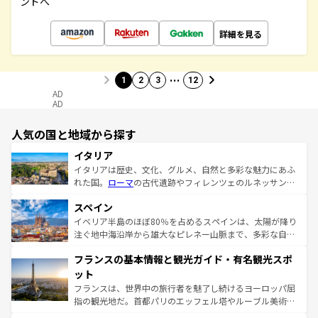
ンドへ
詳細を見る
…
1
2
3
12
AD
AD
人気の国と地域から探す
イタリア
イタリアは歴史、文化、グルメ、自然と多彩な魅力にあふ
れた国。
ローマ
の古代遺跡やフィレンツェのルネッサンス
美術、ヴェネツィアの運河など、歴史あるスポットはもち
スペイン
ろん、トスカーナの美しい田園風景やアマルフィ海岸の絶
景など、自然景観も見逃せない。観光の合間には、本場の
イベリア半島のほぼ80％を占めるスペインは、太陽が降り
ピザやパスタなど、絶品のイタリア料理を堪能することも
注ぐ地中海沿岸から雄大なピレネー山脈まで、多彩な自然
できる。朝目覚めてから夜眠るまで、すべての瞬間を楽し
と文化が詰まったヨーロッパ屈指の旅行先だ。多様な地域
フランスの基本情報と観光ガイド・有名観光スポ
ませてくれるイタリアで、忘れられない旅をしてみよう！
文化が根付くこの国では、情熱的なフラメンコ、熱気あふ
なお、新着のイタリア情報は
コンテンツ一覧
を参照してほ
れる闘牛、そして美味しいタパスが生活の一部となってい
ット
しい。
る。首都マドリードの洗練された雰囲気や、バルセロナの
フランスは、世界中の旅行者を魅了し続けるヨーロッパ屈
アートに溢れた街角から、地方では古代ローマ遺跡や中世
指の観光地だ。首都パリのエッフェル塔やルーブル美術館
の城塞都市、穏やかなビーチリゾートまで多彩な表情を見
といった象徴的なスポットから、田舎町の古風な美しさま