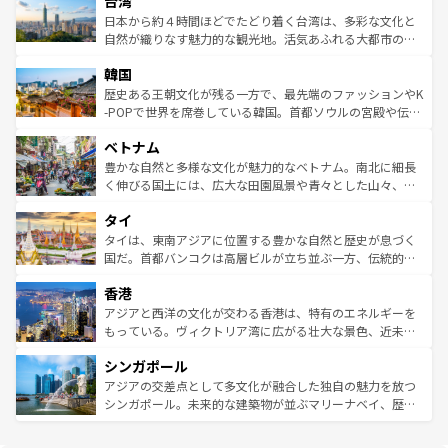
台湾
れるおもてなしの心で訪れる人々を迎えてくれるハワイの
リアリーフや大陸中央部にそびえるウルル（エアーズロッ
情報は
コンテンツ一覧
を参照してほしい。
人々、おいしいローカルフードやハワイアンミュージッ
ク）、タスマニアの美しい原生林やケアンズの熱帯雨林な
日本から約４時間ほどでたどり着く台湾は、多彩な文化と
ク、伝統的なフラダンスなど、すべてがハワイの魅力を彩
ど、見どころがたくさん。また、カフェやワイン、オージ
自然が織りなす魅力的な観光地。活気あふれる大都市の台
っている。訪れるたびに新しい発見と感動が待っているハ
ービーフなどの食文化も豊かで、美味しいものであふれて
北やノスタルジックな町並みが人気な九份（ジォウフェ
ワイを、存分に味わってほしい。 なお、新着のハワイ情報
韓国
いる。アクティビティも充実しており、サーフィンやダイ
ン）、静ひつな山岳地帯である台湾東部など、都市の喧騒
は
コンテンツ一覧
を参照してほしい。
ビング、ハイキングなど、アウトドア好きにはたまらな
と山間の静けさが共存しており、訪れる人に新しい発見と
歴史ある王朝文化が残る一方で、最先端のファッションやK
い。オーストラリアの多彩な魅力を存分に味わいつくそ
驚きをもたらしてくれる。また、奥深い台湾の食文化も魅
-POPで世界を席巻している韓国。首都ソウルの宮殿や伝統
う。 なお、新着のオーストラリア情報は
コンテンツ一覧
を
力で、夜市などの屋台グルメから高級料理、ヘルシーで美
家屋が並ぶエリアでは韓国の歴史と文化に浸ることがで
参照してほしい。
ベトナム
容にもいいと評判のスイーツなど、バラエティ豊かな料理
き、地方に足を延ばせば四季折々の自然美を楽しむことが
が味わえる。 なお、新着の台湾情報は
コンテンツ一覧
を参
できる。そして、キムチや焼肉、絶品のストリートフード
豊かな自然と多様な文化が魅力的なベトナム。南北に細長
照してほしい。
まで、さまざまな韓国料理が待っている。夜には、韓国な
く伸びる国土には、広大な田園風景や青々とした山々、世
らではのナイトライフも堪能できる。あたたかいホスピタ
界遺産に登録された壮大な自然景観が点在し、都市部では
タイ
リティに包まれながら、韓国の多彩な魅力を心ゆくまで味
急速な発展と共に伝統が息づく。ハノイの古い町並みやホ
わってみてほしい。 なお、新着の韓国情報は
コンテンツ一
ーチミン市のフランス統治時代の建物も、独特の雰囲気を
タイは、東南アジアに位置する豊かな自然と歴史が息づく
覧
を参照してほしい。
醸し出している。また、バラエティの豊かさとおいしさで
国だ。首都バンコクは高層ビルが立ち並ぶ一方、伝統的な
世界中の食通を魅了してやまないベトナム料理も魅力のひ
寺院や市場がいたるところに点在し、古きよき文化と現代
香港
とつ。フォーやバインミー、ベトナムコーヒーなどは、ぜ
の活気が交差している。北部ではチェンマイなどの山岳地
ひ現地で味わいたい。どの地域を訪れてもあたたかい人々
帯で自然と触れ合い、南部ではプーケットやクラビの美し
アジアと西洋の文化が交わる香港は、特有のエネルギーを
が旅行者を迎えてくれるので、きっと忘れられない旅にな
いビーチでリゾート気分を楽しむことができる。タイ料理
もっている。ヴィクトリア湾に広がる壮大な景色、近未来
るはずだ。 なお、新着のベトナム情報は
コンテンツ一覧
を
は世界的に有名で、屋台から高級レストランまで味覚を刺
的なアートスポット、そして歴史と現代が融合した町並
参照してほしい。
シンガポール
激する。気候は一年中温暖で、どの季節にも異なる楽しみ
み、どこを訪れても感動するはず。観光スポットが密集し
が待っている。親しみやすいタイの人々、仏教を中心とし
ており、効率よく見どころを回れるのも魅力。息をのむよ
アジアの交差点として多文化が融合した独自の魅力を放つ
た文化、そして多様な観光資源が、訪れる旅人を魅了し続
うな絶景から文化的な体験まで、香港を存分に楽しみ尽く
シンガポール。未来的な建築物が並ぶマリーナベイ、歴史
ける。 なお、新着のタイ情報は
コンテンツ一覧
を参照して
そう。 なお、新着の香港情報は
コンテンツ一覧
を参照して
と伝統を感じられるエスニックタウン、多数の緑豊かな公
ほしい。
ほしい。
園や自然保護区など、自然が調和した近代的な景観と文化