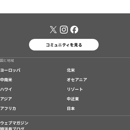
コミュニティを見る
国と地域
ヨーロッパ
北米
中南米
オセアニア
ハワイ
リゾート
アジア
中近東
アフリカ
日本
ウェブマガジン
特派員ブログ