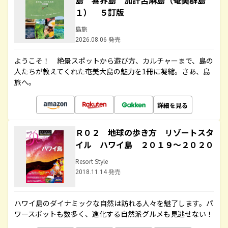
島 喜界島 加計呂麻島（奄美群島
１） ５訂版
島旅
2026.08.06 発売
ようこそ！ 絶景スポットから遊び方、カルチャーまで、島の
人たちが教えてくれた奄美大島の魅力を1冊に凝縮。さあ、島
旅へ。
詳細を見る
Ｒ０２ 地球の歩き方 リゾートスタ
イル ハワイ島 ２０１９～２０２０
Resort Style
2018.11.14 発売
ハワイ島のダイナミックな自然は訪れる人々を魅了します。パ
ワースポットも数多く、進化する自然派グルメも見逃せない！