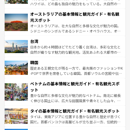
ストーン国立公園といった絶景が堪能できる。さらに、南
ハワイは、どの島も独自の魅力をもっている。大自然の神
部のニューオーリンズでは、音楽と美食が融合した独特の
秘を感じたいなら、火山が生み出した壮大な景観を誇るハ
文化が魅力。旅行者はアメリカの各地域で異なる魅力を楽
オーストラリアの基本情報と観光ガイド・有名観
ワイ島は見逃せない。また、定番の観光地といえばオアフ
しみながら、その多様性と豊かな歴史を感じることができ
島だが、静かな自然を求めるならマウイ島やカウアイ島が
光スポット
るだろう。車でのロードトリップや列車の旅も、アメリカ
おすすめ。エメラルドグリーンに輝く海をはじめ、豊かな
オーストラリアは、壮大な自然と多様な文化が魅力の国。
ならではの贅沢な旅のスタイルだ。 なお、新着のアメリカ
文化や歴史が息づいている。「アロハスピリット」と呼ば
シドニーのシンボルであるシドニー・オペラハウス、オー
情報は
コンテンツ一覧
を参照してほしい。
れるおもてなしの心で訪れる人々を迎えてくれるハワイの
ストラリア東海岸北部に広がる大サンゴ礁地帯グレートバ
人々、おいしいローカルフードやハワイアンミュージッ
台湾
リアリーフや大陸中央部にそびえるウルル（エアーズロッ
ク、伝統的なフラダンスなど、すべてがハワイの魅力を彩
ク）、タスマニアの美しい原生林やケアンズの熱帯雨林な
日本から約４時間ほどでたどり着く台湾は、多彩な文化と
っている。訪れるたびに新しい発見と感動が待っているハ
ど、見どころがたくさん。また、カフェやワイン、オージ
自然が織りなす魅力的な観光地。活気あふれる大都市の台
ワイを、存分に味わってほしい。 なお、新着のハワイ情報
ービーフなどの食文化も豊かで、美味しいものであふれて
北やノスタルジックな町並みが人気な九份（ジォウフェ
は
コンテンツ一覧
を参照してほしい。
韓国
いる。アクティビティも充実しており、サーフィンやダイ
ン）、静ひつな山岳地帯である台湾東部など、都市の喧騒
ビング、ハイキングなど、アウトドア好きにはたまらな
と山間の静けさが共存しており、訪れる人に新しい発見と
歴史ある王朝文化が残る一方で、最先端のファッションやK
い。オーストラリアの多彩な魅力を存分に味わいつくそ
驚きをもたらしてくれる。また、奥深い台湾の食文化も魅
-POPで世界を席巻している韓国。首都ソウルの宮殿や伝統
う。 なお、新着のオーストラリア情報は
コンテンツ一覧
を
力で、夜市などの屋台グルメから高級料理、ヘルシーで美
家屋が並ぶエリアでは韓国の歴史と文化に浸ることがで
参照してほしい。
ベトナムの基本情報と観光ガイド・有名観光スポ
容にもいいと評判のスイーツなど、バラエティ豊かな料理
き、地方に足を延ばせば四季折々の自然美を楽しむことが
が味わえる。 なお、新着の台湾情報は
コンテンツ一覧
を参
できる。そして、キムチや焼肉、絶品のストリートフード
ット
照してほしい。
まで、さまざまな韓国料理が待っている。夜には、韓国な
豊かな自然と多様な文化が魅力的なベトナム。南北に細長
らではのナイトライフも堪能できる。あたたかいホスピタ
く伸びる国土には、広大な田園風景や青々とした山々、世
リティに包まれながら、韓国の多彩な魅力を心ゆくまで味
界遺産に登録された壮大な自然景観が点在し、都市部では
わってみてほしい。 なお、新着の韓国情報は
コンテンツ一
タイの基本情報と観光ガイド・有名観光スポット
急速な発展と共に伝統が息づく。ハノイの古い町並みやホ
覧
を参照してほしい。
ーチミン市のフランス統治時代の建物も、独特の雰囲気を
タイは、東南アジアに位置する豊かな自然と歴史が息づく
醸し出している。また、バラエティの豊かさとおいしさで
国だ。首都バンコクは高層ビルが立ち並ぶ一方、伝統的な
世界中の食通を魅了してやまないベトナム料理も魅力のひ
寺院や市場がいたるところに点在し、古きよき文化と現代