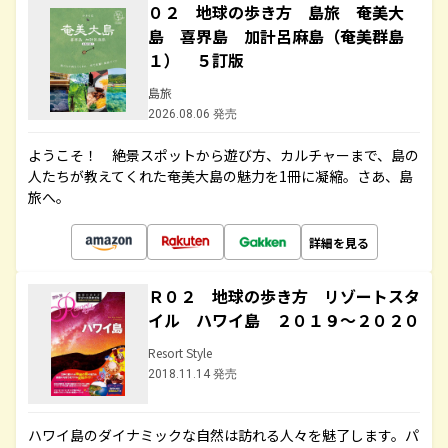
０２ 地球の歩き方 島旅 奄美大
島 喜界島 加計呂麻島（奄美群島
１） ５訂版
島旅
2026.08.06 発売
ようこそ！ 絶景スポットから遊び方、カルチャーまで、島の
人たちが教えてくれた奄美大島の魅力を1冊に凝縮。さあ、島
旅へ。
詳細を見る
Ｒ０２ 地球の歩き方 リゾートスタ
イル ハワイ島 ２０１９～２０２０
Resort Style
2018.11.14 発売
ハワイ島のダイナミックな自然は訪れる人々を魅了します。パ