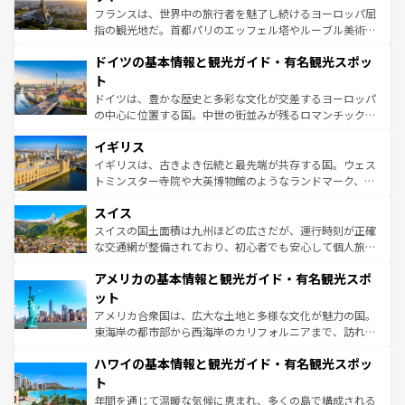
る。首都マドリードの洗練された雰囲気や、バルセロナの
フランスは、世界中の旅行者を魅了し続けるヨーロッパ屈
アートに溢れた街角から、地方では古代ローマ遺跡や中世
指の観光地だ。首都パリのエッフェル塔やルーブル美術館
の城塞都市、穏やかなビーチリゾートまで多彩な表情を見
といった象徴的なスポットから、田舎町の古風な美しさま
せる。地方によって風土や気候が異なるスペインはその個
ドイツの基本情報と観光ガイド・有名観光スポッ
で、幅広い魅力が詰まっている。華麗な宮殿、歴史的な大
性で訪れる人を魅了する。 なお、新着のスペイン情報は
コ
聖堂、美しいビーチ、そして豊かな自然が、訪れる者を心
ト
ンテンツ一覧
を参照してほしい。
から魅了する。また、フランスは美食の国としても知ら
ドイツは、豊かな歴史と多彩な文化が交差するヨーロッパ
れ、フランス料理はユネスコ無形文化遺産にも登録されて
の中心に位置する国。中世の街並みが残るロマンチック街
いる。シャンパンの発祥地であるランス、プロヴァンスの
道から、未来を先取りするようなモダンな都市まで多様な
香り高いラベンダー畑など、多彩な楽しみ方が可能だ。さ
イギリス
顔を持つこの国は、どこを歩いても飽きることがない。ベ
らに、パリ以外の地域にも魅力が溢れており、どの街角に
ルリンの文化的活気、バイエルン州のアルプスの絶景、そ
イギリスは、古きよき伝統と最先端が共存する国。ウェス
も豊かな歴史と文化が息づいている。パリ以外の個性あふ
してライン川沿いのワイン畑といった風景は必見。ビール
トミンスター寺院や大英博物館のようなランドマーク、歴
れる地方に足を運ぶとそれぞれで全く異なる文化を体験で
とソーセージを味わいながら地元の人と過ごす楽しい時間
史ある大学都市、美しい丘陵地帯や牧歌的な風景など、エ
きるだろう。 なお、新着のフランス情報は
コンテンツ一覧
スイス
は、お酒好きな人にはぜひ体験してほしい。 なお、新着の
リアごとに異なる魅力がある。また、優雅なアフタヌーン
を参照してほしい。
ドイツ情報は
コンテンツ一覧
を参照してほしい。
ティー、ビール好きにはたまらない英国パブ、サッカー観
スイスの国土面積は九州ほどの広さだが、運行時刻が正確
戦など、本場だからこそできる体験も豊富。イギリスを旅
な交通網が整備されており、初心者でも安心して個人旅行
して楽しみつくそう。 なお、新着のイギリス情報は
コンテ
を楽しめる。日本同様に時刻表どおりの旅が可能だ。中世
アメリカの基本情報と観光ガイド・有名観光スポ
ンツ一覧
を参照してほしい。
の建物がそのまま残る町や、スイスならではのユニークな
博物館もあり、アルプス観光だけでなく町歩きも満喫する
ット
ことができる。国民の所得が高いため物価も高いが、旅行
アメリカ合衆国は、広大な土地と多様な文化が魅力の国。
者向けの交通パス提供のサービスもあり、うまく活用すれ
東海岸の都市部から西海岸のカリフォルニアまで、訪れる
ば市内交通費無料で観光を楽しむこともできる。 なお、新
場所ごとに異なる風景と体験が待っている。ニューヨーク
着のスイス情報は
コンテンツ一覧
を参照してほしい。
ハワイの基本情報と観光ガイド・有名観光スポッ
のような巨大都市は、観光、ショッピング、エンターテイ
ンメントが詰まった刺激的なスポットだ。一方、アメリカ
ト
西部には大自然が広がり、グランドキャニオンやイエロー
年間を通じて温暖な気候に恵まれ、多くの島で構成される