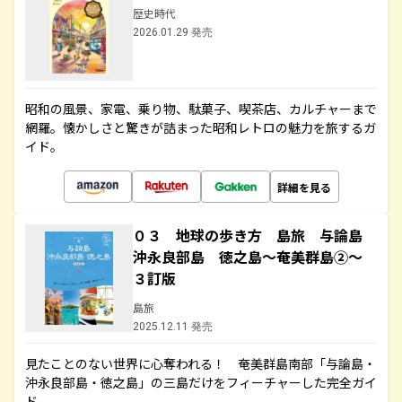
歴史時代
2026.01.29 発売
昭和の風景、家電、乗り物、駄菓子、喫茶店、カルチャーまで
網羅。懐かしさと驚きが詰まった昭和レトロの魅力を旅するガ
イド。
詳細を見る
０３ 地球の歩き方 島旅 与論島
沖永良部島 徳之島～奄美群島②～
３訂版
島旅
2025.12.11 発売
見たことのない世界に心奪われる！ 奄美群島南部「与論島・
沖永良部島・徳之島」の三島だけをフィーチャーした完全ガイ
ド。