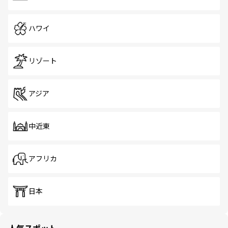
ハワイ
リゾート
アジア
中近東
アフリカ
日本