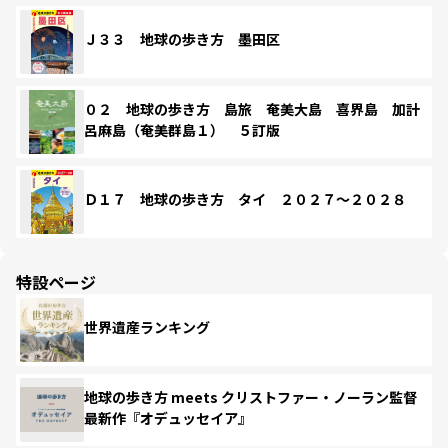
Ｊ３３ 地球の歩き方 墨田区
０２ 地球の歩き方 島旅 奄美大島 喜界島 加計
呂麻島（奄美群島１） ５訂版
Ｄ１７ 地球の歩き方 タイ ２０２７～２０２８
特設ページ
世界遺産ランキング
地球の歩き方 meets クリストファー・ノーラン監督
最新作『オデュッセイア』