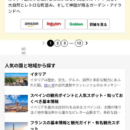
大自然とレトロな町並み、そして神話が残るガーデン・アイラ
ンドへ
詳細を見る
…
1
2
3
12
AD
AD
人気の国と地域から探す
イタリア
イタリアは歴史、文化、グルメ、自然と多彩な魅力にあふ
れた国。
ローマ
の古代遺跡やフィレンツェのルネッサンス
美術、ヴェネツィアの運河など、歴史あるスポットはもち
スペインの観光ポイントと人気スポット・知ってお
ろん、トスカーナの美しい田園風景やアマルフィ海岸の絶
景など、自然景観も見逃せない。観光の合間には、本場の
くべき基本情報
ピザやパスタなど、絶品のイタリア料理を堪能することも
イベリア半島のほぼ80％を占めるスペインは、太陽が降り
できる。朝目覚めてから夜眠るまで、すべての瞬間を楽し
注ぐ地中海沿岸から雄大なピレネー山脈まで、多彩な自然
ませてくれるイタリアで、忘れられない旅をしてみよう！
と文化が詰まったヨーロッパ屈指の旅行先だ。多様な地域
なお、新着のイタリア情報は
コンテンツ一覧
を参照してほ
フランスの基本情報と観光ガイド・有名観光スポ
文化が根付くこの国では、情熱的なフラメンコ、熱気あふ
しい。
れる闘牛、そして美味しいタパスが生活の一部となってい
ット