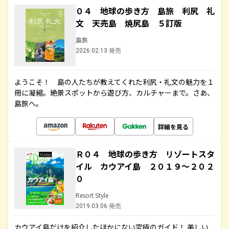
０４ 地球の歩き方 島旅 利尻 礼
文 天売島 焼尻島 ５訂版
島旅
2026.02.13 発売
ようこそ！ 島の人たちが教えてくれた利尻・礼文の魅力を１
冊に凝縮。絶景スポットから遊び方、カルチャーまで。さあ、
島旅へ。
詳細を見る
Ｒ０４ 地球の歩き方 リゾートスタ
イル カウアイ島 ２０１９～２０２
０
Resort Style
2019.03.06 発売
カウアイ島だけを紹介したほかにない究極のガイド！ 美しい