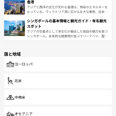
香港
とつ。フォーやバインミー、ベトナムコーヒーなどは、ぜ
の活気が交差している。北部ではチェンマイなどの山岳地
ひ現地で味わいたい。どの地域を訪れてもあたたかい人々
帯で自然と触れ合い、南部ではプーケットやクラビの美し
アジアと西洋の文化が交わる香港は、特有のエネルギーを
が旅行者を迎えてくれるので、きっと忘れられない旅にな
いビーチでリゾート気分を楽しむことができる。タイ料理
もっている。ヴィクトリア湾に広がる壮大な景色、近未来
るはずだ。 なお、新着のベトナム情報は
コンテンツ一覧
を
は世界的に有名で、屋台から高級レストランまで味覚を刺
的なアートスポット、そして歴史と現代が融合した町並
参照してほしい。
シンガポールの基本情報と観光ガイド・有名観光
激する。気候は一年中温暖で、どの季節にも異なる楽しみ
み、どこを訪れても感動するはず。観光スポットが密集し
が待っている。親しみやすいタイの人々、仏教を中心とし
ており、効率よく見どころを回れるのも魅力。息をのむよ
スポット
た文化、そして多様な観光資源が、訪れる旅人を魅了し続
うな絶景から文化的な体験まで、香港を存分に楽しみ尽く
アジアの交差点として多文化が融合した独自の魅力を放つ
ける。 なお、新着のタイ情報は
コンテンツ一覧
を参照して
そう。 なお、新着の香港情報は
コンテンツ一覧
を参照して
シンガポール。未来的な建築物が並ぶマリーナベイ、歴史
ほしい。
ほしい。
と伝統を感じられるエスニックタウン、多数の緑豊かな公
園や自然保護区など、自然が調和した近代的な景観と文化
の多様性あふれるカラフルな町は、どこを歩いても新しい
国と地域
発見がある。さらに、治安のよさや充実した公共交通機関
も、旅行者にとっては魅力的なポイント。グルメも豊富
で、ホーカーズは地元の風情を楽しめる外せないスポット
ヨーロッパ
だ。訪れる人を飽きさせないシンガポールで、多様な魅力
を体感しよう。 なお、新着のシンガポール情報は
コンテン
ツ一覧
を参照してほしい。
北米
中南米
オセアニア