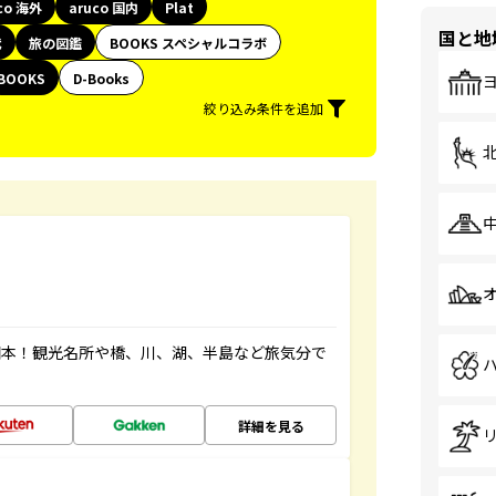
co 海外
aruco 国内
Plat
国と地
代
旅の図鑑
BOOKS スペシャルコラボ
BOOKS
D-Books
絞り込み条件を追加
図本！観光名所や橋、川、湖、半島など旅気分で
詳細を見る