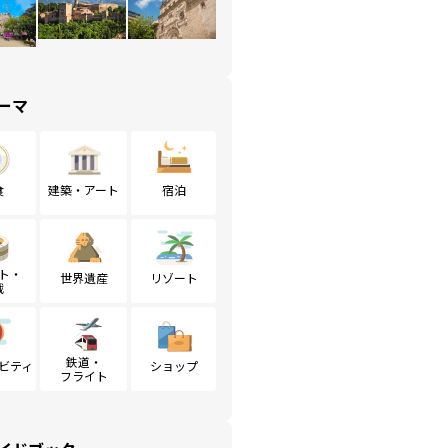
ーマ
食
建築・アート
宿泊
ト・
世界遺産
リゾート
戦
鉄道・
ビティ
ショップ
フライト