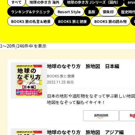
すべて
地球の歩き方 海外
地球の歩き方 Jシリーズ（国内）
aru
ランキング&テクニック
Resort Style
島旅
御朱印
歴史時
BOOKS 旅の名言＆絶景
BOOKS 旅と健康
BOOKS 旅の読み物
1〜20件/246件中 を表示
地球のなぞり方 旅地図 日本編
BOOKS 旅と健康
2022.11.25 発売
日本の地形や造形物をなぞって学ぶ新しい地
地図をなぞって脳もイキイキ！
地球のなぞり方 旅地図 アジア編