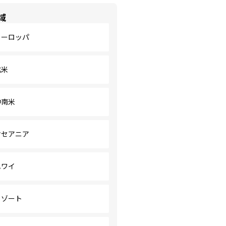
域
ヨーロッパ
北米
中南米
オセアニア
ハワイ
リゾート