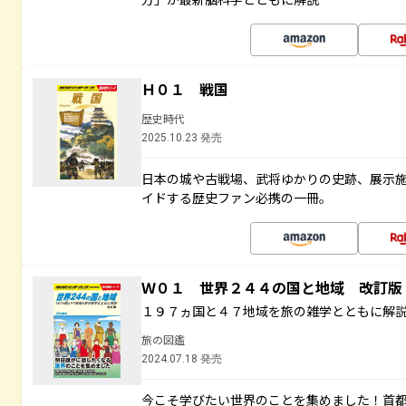
Ｈ０１ 戦国
歴史時代
2025.10.23 発売
日本の城や古戦場、武将ゆかりの史跡、展示
イドする歴史ファン必携の一冊。
Ｗ０１ 世界２４４の国と地域 改訂版
１９７ヵ国と４７地域を旅の雑学とともに解
旅の図鑑
2024.07.18 発売
今こそ学びたい世界のことを集めました！首