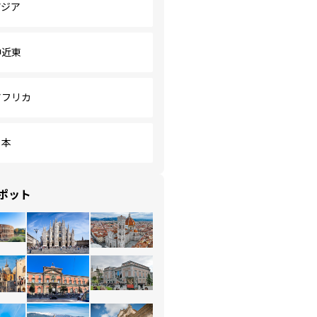
アジア
中近東
アフリカ
日本
ポット