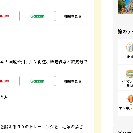
詳細を見る
旅のテ
飲
図本！国境や州、川や街道、鉄道線など旅気分で
詳細を見る
イベン
観
き方
アクティ
脳を鍛える５０のトレーニングを「地球の歩き