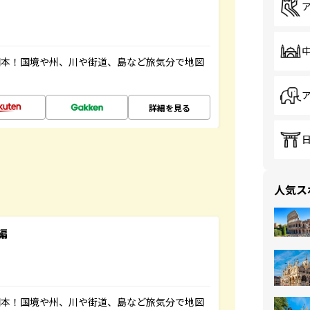
図本！国境や州、川や街道、島など旅気分で地図
詳細を見る
人気ス
編
図本！国境や州、川や街道、島など旅気分で地図