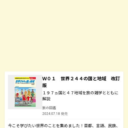
Ｗ０１ 世界２４４の国と地域 改訂
版
１９７ヵ国と４７地域を旅の雑学とともに
解説
旅の図鑑
2024.07.18 発売
今こそ学びたい世界のことを集めました！首都、言語、民族、