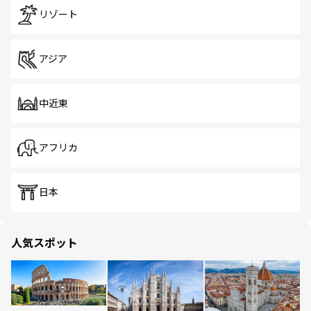
リゾート
アジア
中近東
アフリカ
日本
人気スポット