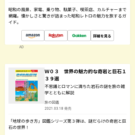
昭和の風景、家電、乗り物、駄菓子、喫茶店、カルチャーまで
網羅。懐かしさと驚きが詰まった昭和レトロの魅力を旅するガ
イド。
詳細を見る
AD
Ｗ０３ 世界の魅力的な奇岩と巨石１
３９選
不思議とロマンに満ちた岩石の謎を旅の雑
学とともに解説
旅の図鑑
2021.03.18 発売
「地球の歩き方」図鑑シリーズ第３弾は、謎だらけの奇岩と巨
石の世界！