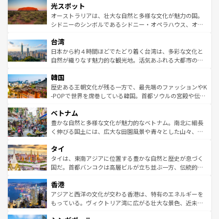
文化が魅力。旅行者はアメリカの各地域で異なる魅力を楽
島だが、静かな自然を求めるならマウイ島やカウアイ島が
光スポット
しみながら、その多様性と豊かな歴史を感じることができ
おすすめ。エメラルドグリーンに輝く海をはじめ、豊かな
オーストラリアは、壮大な自然と多様な文化が魅力の国。
るだろう。車でのロードトリップや列車の旅も、アメリカ
文化や歴史が息づいている。「アロハスピリット」と呼ば
シドニーのシンボルであるシドニー・オペラハウス、オー
ならではの贅沢な旅のスタイルだ。 なお、新着のアメリカ
れるおもてなしの心で訪れる人々を迎えてくれるハワイの
ストラリア東海岸北部に広がる大サンゴ礁地帯グレートバ
情報は
コンテンツ一覧
を参照してほしい。
人々、おいしいローカルフードやハワイアンミュージッ
台湾
リアリーフや大陸中央部にそびえるウルル（エアーズロッ
ク、伝統的なフラダンスなど、すべてがハワイの魅力を彩
ク）、タスマニアの美しい原生林やケアンズの熱帯雨林な
日本から約４時間ほどでたどり着く台湾は、多彩な文化と
っている。訪れるたびに新しい発見と感動が待っているハ
ど、見どころがたくさん。また、カフェやワイン、オージ
自然が織りなす魅力的な観光地。活気あふれる大都市の台
ワイを、存分に味わってほしい。 なお、新着のハワイ情報
ービーフなどの食文化も豊かで、美味しいものであふれて
北やノスタルジックな町並みが人気な九份（ジォウフェ
は
コンテンツ一覧
を参照してほしい。
韓国
いる。アクティビティも充実しており、サーフィンやダイ
ン）、静ひつな山岳地帯である台湾東部など、都市の喧騒
ビング、ハイキングなど、アウトドア好きにはたまらな
と山間の静けさが共存しており、訪れる人に新しい発見と
歴史ある王朝文化が残る一方で、最先端のファッションやK
い。オーストラリアの多彩な魅力を存分に味わいつくそ
驚きをもたらしてくれる。また、奥深い台湾の食文化も魅
-POPで世界を席巻している韓国。首都ソウルの宮殿や伝統
う。 なお、新着のオーストラリア情報は
コンテンツ一覧
を
力で、夜市などの屋台グルメから高級料理、ヘルシーで美
家屋が並ぶエリアでは韓国の歴史と文化に浸ることがで
参照してほしい。
ベトナム
容にもいいと評判のスイーツなど、バラエティ豊かな料理
き、地方に足を延ばせば四季折々の自然美を楽しむことが
が味わえる。 なお、新着の台湾情報は
コンテンツ一覧
を参
できる。そして、キムチや焼肉、絶品のストリートフード
豊かな自然と多様な文化が魅力的なベトナム。南北に細長
照してほしい。
まで、さまざまな韓国料理が待っている。夜には、韓国な
く伸びる国土には、広大な田園風景や青々とした山々、世
らではのナイトライフも堪能できる。あたたかいホスピタ
界遺産に登録された壮大な自然景観が点在し、都市部では
タイ
リティに包まれながら、韓国の多彩な魅力を心ゆくまで味
急速な発展と共に伝統が息づく。ハノイの古い町並みやホ
わってみてほしい。 なお、新着の韓国情報は
コンテンツ一
ーチミン市のフランス統治時代の建物も、独特の雰囲気を
タイは、東南アジアに位置する豊かな自然と歴史が息づく
覧
を参照してほしい。
醸し出している。また、バラエティの豊かさとおいしさで
国だ。首都バンコクは高層ビルが立ち並ぶ一方、伝統的な
世界中の食通を魅了してやまないベトナム料理も魅力のひ
寺院や市場がいたるところに点在し、古きよき文化と現代
香港
とつ。フォーやバインミー、ベトナムコーヒーなどは、ぜ
の活気が交差している。北部ではチェンマイなどの山岳地
ひ現地で味わいたい。どの地域を訪れてもあたたかい人々
帯で自然と触れ合い、南部ではプーケットやクラビの美し
アジアと西洋の文化が交わる香港は、特有のエネルギーを
が旅行者を迎えてくれるので、きっと忘れられない旅にな
いビーチでリゾート気分を楽しむことができる。タイ料理
もっている。ヴィクトリア湾に広がる壮大な景色、近未来
るはずだ。 なお、新着のベトナム情報は
コンテンツ一覧
を
は世界的に有名で、屋台から高級レストランまで味覚を刺
的なアートスポット、そして歴史と現代が融合した町並