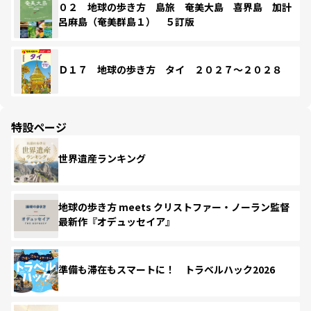
０２ 地球の歩き方 島旅 奄美大島 喜界島 加計
呂麻島（奄美群島１） ５訂版
Ｄ１７ 地球の歩き方 タイ ２０２７～２０２８
特設ページ
世界遺産ランキング
地球の歩き方 meets クリストファー・ノーラン監督
最新作『オデュッセイア』
準備も滞在もスマートに！ トラベルハック2026