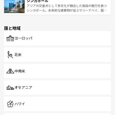
参照してほしい。
シンガポール
激する。気候は一年中温暖で、どの季節にも異なる楽しみ
み、どこを訪れても感動するはず。観光スポットが密集し
が待っている。親しみやすいタイの人々、仏教を中心とし
ており、効率よく見どころを回れるのも魅力。息をのむよ
アジアの交差点として多文化が融合した独自の魅力を放つ
た文化、そして多様な観光資源が、訪れる旅人を魅了し続
うな絶景から文化的な体験まで、香港を存分に楽しみ尽く
シンガポール。未来的な建築物が並ぶマリーナベイ、歴史
ける。 なお、新着のタイ情報は
コンテンツ一覧
を参照して
そう。 なお、新着の香港情報は
コンテンツ一覧
を参照して
と伝統を感じられるエスニックタウン、多数の緑豊かな公
ほしい。
ほしい。
園や自然保護区など、自然が調和した近代的な景観と文化
の多様性あふれるカラフルな町は、どこを歩いても新しい
国と地域
発見がある。さらに、治安のよさや充実した公共交通機関
も、旅行者にとっては魅力的なポイント。グルメも豊富
で、ホーカーズは地元の風情を楽しめる外せないスポット
ヨーロッパ
だ。訪れる人を飽きさせないシンガポールで、多様な魅力
を体感しよう。 なお、新着のシンガポール情報は
コンテン
ツ一覧
を参照してほしい。
北米
中南米
オセアニア
ハワイ