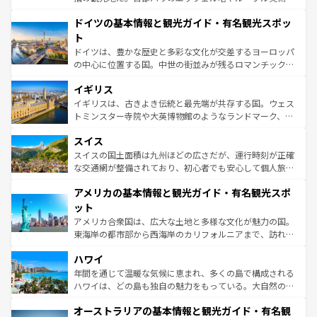
の城塞都市、穏やかなビーチリゾートまで多彩な表情を見
といった象徴的なスポットから、田舎町の古風な美しさま
せる。地方によって風土や気候が異なるスペインはその個
ドイツの基本情報と観光ガイド・有名観光スポッ
で、幅広い魅力が詰まっている。華麗な宮殿、歴史的な大
性で訪れる人を魅了する。 なお、新着のスペイン情報は
コ
聖堂、美しいビーチ、そして豊かな自然が、訪れる者を心
ト
ンテンツ一覧
を参照してほしい。
から魅了する。また、フランスは美食の国としても知ら
ドイツは、豊かな歴史と多彩な文化が交差するヨーロッパ
れ、フランス料理はユネスコ無形文化遺産にも登録されて
の中心に位置する国。中世の街並みが残るロマンチック街
いる。シャンパンの発祥地であるランス、プロヴァンスの
道から、未来を先取りするようなモダンな都市まで多様な
香り高いラベンダー畑など、多彩な楽しみ方が可能だ。さ
イギリス
顔を持つこの国は、どこを歩いても飽きることがない。ベ
らに、パリ以外の地域にも魅力が溢れており、どの街角に
ルリンの文化的活気、バイエルン州のアルプスの絶景、そ
イギリスは、古きよき伝統と最先端が共存する国。ウェス
も豊かな歴史と文化が息づいている。パリ以外の個性あふ
してライン川沿いのワイン畑といった風景は必見。ビール
トミンスター寺院や大英博物館のようなランドマーク、歴
れる地方に足を運ぶとそれぞれで全く異なる文化を体験で
とソーセージを味わいながら地元の人と過ごす楽しい時間
史ある大学都市、美しい丘陵地帯や牧歌的な風景など、エ
きるだろう。 なお、新着のフランス情報は
コンテンツ一覧
スイス
は、お酒好きな人にはぜひ体験してほしい。 なお、新着の
リアごとに異なる魅力がある。また、優雅なアフタヌーン
を参照してほしい。
ドイツ情報は
コンテンツ一覧
を参照してほしい。
ティー、ビール好きにはたまらない英国パブ、サッカー観
スイスの国土面積は九州ほどの広さだが、運行時刻が正確
戦など、本場だからこそできる体験も豊富。イギリスを旅
な交通網が整備されており、初心者でも安心して個人旅行
して楽しみつくそう。 なお、新着のイギリス情報は
コンテ
を楽しめる。日本同様に時刻表どおりの旅が可能だ。中世
アメリカの基本情報と観光ガイド・有名観光スポ
ンツ一覧
を参照してほしい。
の建物がそのまま残る町や、スイスならではのユニークな
博物館もあり、アルプス観光だけでなく町歩きも満喫する
ット
ことができる。国民の所得が高いため物価も高いが、旅行
アメリカ合衆国は、広大な土地と多様な文化が魅力の国。
者向けの交通パス提供のサービスもあり、うまく活用すれ
東海岸の都市部から西海岸のカリフォルニアまで、訪れる
ば市内交通費無料で観光を楽しむこともできる。 なお、新
場所ごとに異なる風景と体験が待っている。ニューヨーク
着のスイス情報は
コンテンツ一覧
を参照してほしい。
ハワイ
のような巨大都市は、観光、ショッピング、エンターテイ
ンメントが詰まった刺激的なスポットだ。一方、アメリカ
年間を通じて温暖な気候に恵まれ、多くの島で構成される
西部には大自然が広がり、グランドキャニオンやイエロー
ハワイは、どの島も独自の魅力をもっている。大自然の神
ストーン国立公園といった絶景が堪能できる。さらに、南
秘を感じたいなら、火山が生み出した壮大な景観を誇るハ
オーストラリアの基本情報と観光ガイド・有名観
部のニューオーリンズでは、音楽と美食が融合した独特の
ワイ島は見逃せない。また、定番の観光地といえばオアフ