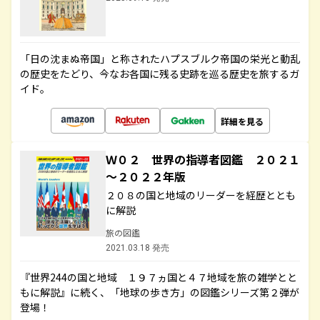
「日の沈まぬ帝国」と称されたハプスブルク帝国の栄光と動乱
の歴史をたどり、今なお各国に残る史跡を巡る歴史を旅するガ
イド。
詳細を見る
Ｗ０２ 世界の指導者図鑑 ２０２１
～２０２２年版
２０８の国と地域のリーダーを経歴ととも
に解説
旅の図鑑
2021.03.18 発売
『世界244の国と地域 １９７ヵ国と４７地域を旅の雑学とと
もに解説』に続く、「地球の歩き方」の図鑑シリーズ第２弾が
登場！