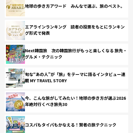
地球の歩き方アワード みんなで選ぶ、旅のベスト。
エアラインランキング 読者の投票をもとにランキン
グ形式で発表
Next韓国旅 次の韓国旅行がもっと楽しくなる 旅先・
グルメ・テクニック
旬な“あの人”が「旅」をテーマに語るインタビュー連
載 MY TRAVEL STORY
今、こんな旅がしてみたい！地球の歩き方が選ぶ2026
年絶対行くべき旅先30
コスパもタイパもかなえる！賢者の旅テクニック