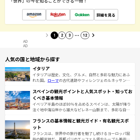
「世界」の今を知ることができる一冊！
詳細を見る
…
1
2
3
12
AD
AD
人気の国と地域から探す
イタリア
イタリアは歴史、文化、グルメ、自然と多彩な魅力にあふ
れた国。
ローマ
の古代遺跡やフィレンツェのルネッサンス
美術、ヴェネツィアの運河など、歴史あるスポットはもち
スペインの観光ポイントと人気スポット・知ってお
ろん、トスカーナの美しい田園風景やアマルフィ海岸の絶
景など、自然景観も見逃せない。観光の合間には、本場の
くべき基本情報
ピザやパスタなど、絶品のイタリア料理を堪能することも
イベリア半島のほぼ80％を占めるスペインは、太陽が降り
できる。朝目覚めてから夜眠るまで、すべての瞬間を楽し
注ぐ地中海沿岸から雄大なピレネー山脈まで、多彩な自然
ませてくれるイタリアで、忘れられない旅をしてみよう！
と文化が詰まったヨーロッパ屈指の旅行先だ。多様な地域
なお、新着のイタリア情報は
コンテンツ一覧
を参照してほ
フランスの基本情報と観光ガイド・有名観光スポ
文化が根付くこの国では、情熱的なフラメンコ、熱気あふ
しい。
れる闘牛、そして美味しいタパスが生活の一部となってい
ット
る。首都マドリードの洗練された雰囲気や、バルセロナの
フランスは、世界中の旅行者を魅了し続けるヨーロッパ屈
アートに溢れた街角から、地方では古代ローマ遺跡や中世
指の観光地だ。首都パリのエッフェル塔やルーブル美術館