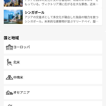
が旅行者を迎えてくれるので、きっと忘れられない旅にな
いビーチでリゾート気分を楽しむことができる。タイ料理
もっている。ヴィクトリア湾に広がる壮大な景色、近未来
るはずだ。 なお、新着のベトナム情報は
コンテンツ一覧
を
は世界的に有名で、屋台から高級レストランまで味覚を刺
的なアートスポット、そして歴史と現代が融合した町並
参照してほしい。
シンガポール
激する。気候は一年中温暖で、どの季節にも異なる楽しみ
み、どこを訪れても感動するはず。観光スポットが密集し
が待っている。親しみやすいタイの人々、仏教を中心とし
ており、効率よく見どころを回れるのも魅力。息をのむよ
アジアの交差点として多文化が融合した独自の魅力を放つ
た文化、そして多様な観光資源が、訪れる旅人を魅了し続
うな絶景から文化的な体験まで、香港を存分に楽しみ尽く
シンガポール。未来的な建築物が並ぶマリーナベイ、歴史
ける。 なお、新着のタイ情報は
コンテンツ一覧
を参照して
そう。 なお、新着の香港情報は
コンテンツ一覧
を参照して
と伝統を感じられるエスニックタウン、多数の緑豊かな公
ほしい。
ほしい。
園や自然保護区など、自然が調和した近代的な景観と文化
の多様性あふれるカラフルな町は、どこを歩いても新しい
国と地域
発見がある。さらに、治安のよさや充実した公共交通機関
も、旅行者にとっては魅力的なポイント。グルメも豊富
で、ホーカーズは地元の風情を楽しめる外せないスポット
ヨーロッパ
だ。訪れる人を飽きさせないシンガポールで、多様な魅力
を体感しよう。 なお、新着のシンガポール情報は
コンテン
ツ一覧
を参照してほしい。
北米
中南米
オセアニア