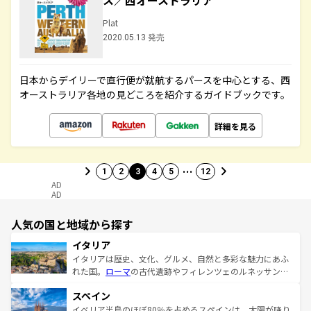
ス／西オーストラリア
Plat
2020.05.13 発売
日本からデイリーで直行便が就航するパースを中心とする、西
オーストラリア各地の見どころを紹介するガイドブックです。
詳細を見る
…
1
2
3
4
5
12
AD
AD
人気の国と地域から探す
イタリア
イタリアは歴史、文化、グルメ、自然と多彩な魅力にあふ
れた国。
ローマ
の古代遺跡やフィレンツェのルネッサンス
美術、ヴェネツィアの運河など、歴史あるスポットはもち
スペイン
ろん、トスカーナの美しい田園風景やアマルフィ海岸の絶
景など、自然景観も見逃せない。観光の合間には、本場の
イベリア半島のほぼ80％を占めるスペインは、太陽が降り