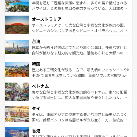
着のスイス情報は
コンテンツ一覧
を参照してほしい。
ンメントが詰まった刺激的なスポットだ。一方、アメリカ
年間を通じて温暖な気候に恵まれ、多くの島で構成される
西部には大自然が広がり、グランドキャニオンやイエロー
ハワイは、どの島も独自の魅力をもっている。大自然の神
ストーン国立公園といった絶景が堪能できる。さらに、南
秘を感じたいなら、火山が生み出した壮大な景観を誇るハ
オーストラリア
部のニューオーリンズでは、音楽と美食が融合した独特の
ワイ島は見逃せない。また、定番の観光地といえばオアフ
文化が魅力。旅行者はアメリカの各地域で異なる魅力を楽
島だが、静かな自然を求めるならマウイ島やカウアイ島が
オーストラリアは、壮大な自然と多様な文化が魅力の国。
しみながら、その多様性と豊かな歴史を感じることができ
おすすめ。エメラルドグリーンに輝く海をはじめ、豊かな
シドニーのシンボルであるシドニー・オペラハウス、オー
るだろう。車でのロードトリップや列車の旅も、アメリカ
文化や歴史が息づいている。「アロハスピリット」と呼ば
ストラリア東海岸北部に広がる大サンゴ礁地帯グレートバ
ならではの贅沢な旅のスタイルだ。 なお、新着のアメリカ
台湾
れるおもてなしの心で訪れる人々を迎えてくれるハワイの
リアリーフや大陸中央部にそびえるウルル（エアーズロッ
情報は
コンテンツ一覧
を参照してほしい。
人々、おいしいローカルフードやハワイアンミュージッ
ク）、タスマニアの美しい原生林やケアンズの熱帯雨林な
日本から約４時間ほどでたどり着く台湾は、多彩な文化と
ク、伝統的なフラダンスなど、すべてがハワイの魅力を彩
ど、見どころがたくさん。また、カフェやワイン、オージ
自然が織りなす魅力的な観光地。活気あふれる大都市の台
っている。訪れるたびに新しい発見と感動が待っているハ
ービーフなどの食文化も豊かで、美味しいものであふれて
北やノスタルジックな町並みが人気な九份（ジォウフェ
ワイを、存分に味わってほしい。 なお、新着のハワイ情報
韓国
いる。アクティビティも充実しており、サーフィンやダイ
ン）、静ひつな山岳地帯である台湾東部など、都市の喧騒
は
コンテンツ一覧
を参照してほしい。
ビング、ハイキングなど、アウトドア好きにはたまらな
と山間の静けさが共存しており、訪れる人に新しい発見と
歴史ある王朝文化が残る一方で、最先端のファッションやK
い。オーストラリアの多彩な魅力を存分に味わいつくそ
驚きをもたらしてくれる。また、奥深い台湾の食文化も魅
-POPで世界を席巻している韓国。首都ソウルの宮殿や伝統
う。 なお、新着のオーストラリア情報は
コンテンツ一覧
を
力で、夜市などの屋台グルメから高級料理、ヘルシーで美
家屋が並ぶエリアでは韓国の歴史と文化に浸ることがで
参照してほしい。
ベトナム
容にもいいと評判のスイーツなど、バラエティ豊かな料理
き、地方に足を延ばせば四季折々の自然美を楽しむことが
が味わえる。 なお、新着の台湾情報は
コンテンツ一覧
を参
できる。そして、キムチや焼肉、絶品のストリートフード
豊かな自然と多様な文化が魅力的なベトナム。南北に細長
照してほしい。
まで、さまざまな韓国料理が待っている。夜には、韓国な
く伸びる国土には、広大な田園風景や青々とした山々、世
らではのナイトライフも堪能できる。あたたかいホスピタ
界遺産に登録された壮大な自然景観が点在し、都市部では
タイ
リティに包まれながら、韓国の多彩な魅力を心ゆくまで味
急速な発展と共に伝統が息づく。ハノイの古い町並みやホ
わってみてほしい。 なお、新着の韓国情報は
コンテンツ一
ーチミン市のフランス統治時代の建物も、独特の雰囲気を
タイは、東南アジアに位置する豊かな自然と歴史が息づく
覧
を参照してほしい。
醸し出している。また、バラエティの豊かさとおいしさで
国だ。首都バンコクは高層ビルが立ち並ぶ一方、伝統的な
世界中の食通を魅了してやまないベトナム料理も魅力のひ
寺院や市場がいたるところに点在し、古きよき文化と現代
香港
とつ。フォーやバインミー、ベトナムコーヒーなどは、ぜ
の活気が交差している。北部ではチェンマイなどの山岳地
ひ現地で味わいたい。どの地域を訪れてもあたたかい人々
帯で自然と触れ合い、南部ではプーケットやクラビの美し
アジアと西洋の文化が交わる香港は、特有のエネルギーを