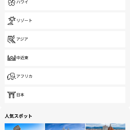
ハワイ
リゾート
アジア
中近東
アフリカ
日本
人気スポット