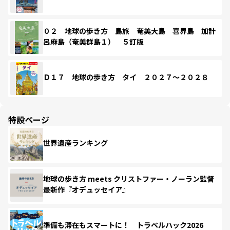
０２ 地球の歩き方 島旅 奄美大島 喜界島 加計
呂麻島（奄美群島１） ５訂版
Ｄ１７ 地球の歩き方 タイ ２０２７～２０２８
特設ページ
世界遺産ランキング
地球の歩き方 meets クリストファー・ノーラン監督
最新作『オデュッセイア』
準備も滞在もスマートに！ トラベルハック2026