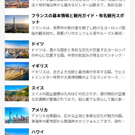
ピザやパスタなど、絶品のイタリア料理を堪能することも
注ぐ地中海沿岸から雄大なピレネー山脈まで、多彩な自然
できる。朝目覚めてから夜眠るまで、すべての瞬間を楽し
と文化が詰まったヨーロッパ屈指の旅行先だ。多様な地域
フランスの基本情報と観光ガイド・有名観光スポ
ませてくれるイタリアで、忘れられない旅をしてみよう！
文化が根付くこの国では、情熱的なフラメンコ、熱気あふ
なお、新着のイタリア情報は
コンテンツ一覧
を参照してほ
れる闘牛、そして美味しいタパスが生活の一部となってい
ット
しい。
る。首都マドリードの洗練された雰囲気や、バルセロナの
フランスは、世界中の旅行者を魅了し続けるヨーロッパ屈
アートに溢れた街角から、地方では古代ローマ遺跡や中世
指の観光地だ。首都パリのエッフェル塔やルーブル美術館
の城塞都市、穏やかなビーチリゾートまで多彩な表情を見
といった象徴的なスポットから、田舎町の古風な美しさま
せる。地方によって風土や気候が異なるスペインはその個
ドイツ
で、幅広い魅力が詰まっている。華麗な宮殿、歴史的な大
性で訪れる人を魅了する。 なお、新着のスペイン情報は
コ
聖堂、美しいビーチ、そして豊かな自然が、訪れる者を心
ドイツは、豊かな歴史と多彩な文化が交差するヨーロッパ
ンテンツ一覧
を参照してほしい。
から魅了する。また、フランスは美食の国としても知ら
の中心に位置する国。中世の街並みが残るロマンチック街
れ、フランス料理はユネスコ無形文化遺産にも登録されて
道から、未来を先取りするようなモダンな都市まで多様な
イギリス
いる。シャンパンの発祥地であるランス、プロヴァンスの
顔を持つこの国は、どこを歩いても飽きることがない。ベ
香り高いラベンダー畑など、多彩な楽しみ方が可能だ。さ
ルリンの文化的活気、バイエルン州のアルプスの絶景、そ
イギリスは、古きよき伝統と最先端が共存する国。ウェス
らに、パリ以外の地域にも魅力が溢れており、どの街角に
してライン川沿いのワイン畑といった風景は必見。ビール
トミンスター寺院や大英博物館のようなランドマーク、歴
も豊かな歴史と文化が息づいている。パリ以外の個性あふ
とソーセージを味わいながら地元の人と過ごす楽しい時間
史ある大学都市、美しい丘陵地帯や牧歌的な風景など、エ
れる地方に足を運ぶとそれぞれで全く異なる文化を体験で
スイス
は、お酒好きな人にはぜひ体験してほしい。 なお、新着の
リアごとに異なる魅力がある。また、優雅なアフタヌーン
きるだろう。 なお、新着のフランス情報は
コンテンツ一覧
ドイツ情報は
コンテンツ一覧
を参照してほしい。
ティー、ビール好きにはたまらない英国パブ、サッカー観
スイスの国土面積は九州ほどの広さだが、運行時刻が正確
を参照してほしい。
戦など、本場だからこそできる体験も豊富。イギリスを旅
な交通網が整備されており、初心者でも安心して個人旅行
して楽しみつくそう。 なお、新着のイギリス情報は
コンテ
を楽しめる。日本同様に時刻表どおりの旅が可能だ。中世
アメリカ
ンツ一覧
を参照してほしい。
の建物がそのまま残る町や、スイスならではのユニークな
博物館もあり、アルプス観光だけでなく町歩きも満喫する
アメリカ合衆国は、広大な土地と多様な文化が魅力の国。
ことができる。国民の所得が高いため物価も高いが、旅行
東海岸の都市部から西海岸のカリフォルニアまで、訪れる
者向けの交通パス提供のサービスもあり、うまく活用すれ
場所ごとに異なる風景と体験が待っている。ニューヨーク
ハワイ
ば市内交通費無料で観光を楽しむこともできる。 なお、新
のような巨大都市は、観光、ショッピング、エンターテイ