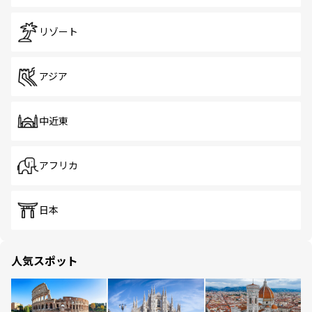
リゾート
アジア
中近東
アフリカ
日本
人気スポット