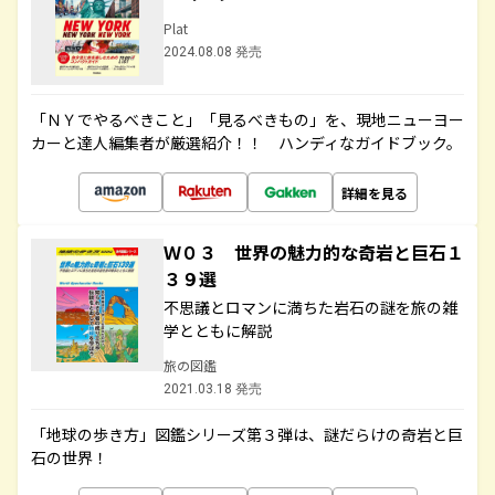
Plat
2024.08.08 発売
「ＮＹでやるべきこと」「見るべきもの」を、現地ニューヨー
カーと達人編集者が厳選紹介！！ ハンディなガイドブック。
詳細を見る
Ｗ０３ 世界の魅力的な奇岩と巨石１
３９選
不思議とロマンに満ちた岩石の謎を旅の雑
学とともに解説
旅の図鑑
2021.03.18 発売
「地球の歩き方」図鑑シリーズ第３弾は、謎だらけの奇岩と巨
石の世界！