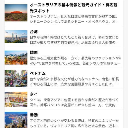
オーストラリアの基本情報と観光ガイド・有名観
部のニューオーリンズでは、音楽と美食が融合した独特の
ワイ島は見逃せない。また、定番の観光地といえばオアフ
文化が魅力。旅行者はアメリカの各地域で異なる魅力を楽
島だが、静かな自然を求めるならマウイ島やカウアイ島が
光スポット
しみながら、その多様性と豊かな歴史を感じることができ
おすすめ。エメラルドグリーンに輝く海をはじめ、豊かな
オーストラリアは、壮大な自然と多様な文化が魅力の国。
るだろう。車でのロードトリップや列車の旅も、アメリカ
文化や歴史が息づいている。「アロハスピリット」と呼ば
シドニーのシンボルであるシドニー・オペラハウス、オー
ならではの贅沢な旅のスタイルだ。 なお、新着のアメリカ
れるおもてなしの心で訪れる人々を迎えてくれるハワイの
ストラリア東海岸北部に広がる大サンゴ礁地帯グレートバ
情報は
コンテンツ一覧
を参照してほしい。
人々、おいしいローカルフードやハワイアンミュージッ
台湾
リアリーフや大陸中央部にそびえるウルル（エアーズロッ
ク、伝統的なフラダンスなど、すべてがハワイの魅力を彩
ク）、タスマニアの美しい原生林やケアンズの熱帯雨林な
日本から約４時間ほどでたどり着く台湾は、多彩な文化と
っている。訪れるたびに新しい発見と感動が待っているハ
ど、見どころがたくさん。また、カフェやワイン、オージ
自然が織りなす魅力的な観光地。活気あふれる大都市の台
ワイを、存分に味わってほしい。 なお、新着のハワイ情報
ービーフなどの食文化も豊かで、美味しいものであふれて
北やノスタルジックな町並みが人気な九份（ジォウフェ
は
コンテンツ一覧
を参照してほしい。
韓国
いる。アクティビティも充実しており、サーフィンやダイ
ン）、静ひつな山岳地帯である台湾東部など、都市の喧騒
ビング、ハイキングなど、アウトドア好きにはたまらな
と山間の静けさが共存しており、訪れる人に新しい発見と
歴史ある王朝文化が残る一方で、最先端のファッションやK
い。オーストラリアの多彩な魅力を存分に味わいつくそ
驚きをもたらしてくれる。また、奥深い台湾の食文化も魅
-POPで世界を席巻している韓国。首都ソウルの宮殿や伝統
う。 なお、新着のオーストラリア情報は
コンテンツ一覧
を
力で、夜市などの屋台グルメから高級料理、ヘルシーで美
家屋が並ぶエリアでは韓国の歴史と文化に浸ることがで
参照してほしい。
ベトナム
容にもいいと評判のスイーツなど、バラエティ豊かな料理
き、地方に足を延ばせば四季折々の自然美を楽しむことが
が味わえる。 なお、新着の台湾情報は
コンテンツ一覧
を参
できる。そして、キムチや焼肉、絶品のストリートフード
豊かな自然と多様な文化が魅力的なベトナム。南北に細長
照してほしい。
まで、さまざまな韓国料理が待っている。夜には、韓国な
く伸びる国土には、広大な田園風景や青々とした山々、世
らではのナイトライフも堪能できる。あたたかいホスピタ
界遺産に登録された壮大な自然景観が点在し、都市部では
タイ
リティに包まれながら、韓国の多彩な魅力を心ゆくまで味
急速な発展と共に伝統が息づく。ハノイの古い町並みやホ
わってみてほしい。 なお、新着の韓国情報は
コンテンツ一
ーチミン市のフランス統治時代の建物も、独特の雰囲気を
タイは、東南アジアに位置する豊かな自然と歴史が息づく
覧
を参照してほしい。
醸し出している。また、バラエティの豊かさとおいしさで
国だ。首都バンコクは高層ビルが立ち並ぶ一方、伝統的な
世界中の食通を魅了してやまないベトナム料理も魅力のひ
寺院や市場がいたるところに点在し、古きよき文化と現代
香港
とつ。フォーやバインミー、ベトナムコーヒーなどは、ぜ
の活気が交差している。北部ではチェンマイなどの山岳地
ひ現地で味わいたい。どの地域を訪れてもあたたかい人々
帯で自然と触れ合い、南部ではプーケットやクラビの美し
アジアと西洋の文化が交わる香港は、特有のエネルギーを
が旅行者を迎えてくれるので、きっと忘れられない旅にな
いビーチでリゾート気分を楽しむことができる。タイ料理
もっている。ヴィクトリア湾に広がる壮大な景色、近未来