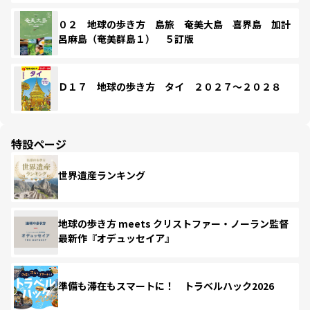
０２ 地球の歩き方 島旅 奄美大島 喜界島 加計
呂麻島（奄美群島１） ５訂版
Ｄ１７ 地球の歩き方 タイ ２０２７～２０２８
特設ページ
世界遺産ランキング
地球の歩き方 meets クリストファー・ノーラン監督
最新作『オデュッセイア』
準備も滞在もスマートに！ トラベルハック2026