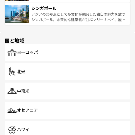
るはずだ。 なお、新着のベトナム情報は
コンテンツ一覧
を
は世界的に有名で、屋台から高級レストランまで味覚を刺
的なアートスポット、そして歴史と現代が融合した町並
参照してほしい。
シンガポール
激する。気候は一年中温暖で、どの季節にも異なる楽しみ
み、どこを訪れても感動するはず。観光スポットが密集し
が待っている。親しみやすいタイの人々、仏教を中心とし
ており、効率よく見どころを回れるのも魅力。息をのむよ
アジアの交差点として多文化が融合した独自の魅力を放つ
た文化、そして多様な観光資源が、訪れる旅人を魅了し続
うな絶景から文化的な体験まで、香港を存分に楽しみ尽く
シンガポール。未来的な建築物が並ぶマリーナベイ、歴史
ける。 なお、新着のタイ情報は
コンテンツ一覧
を参照して
そう。 なお、新着の香港情報は
コンテンツ一覧
を参照して
と伝統を感じられるエスニックタウン、多数の緑豊かな公
ほしい。
ほしい。
園や自然保護区など、自然が調和した近代的な景観と文化
の多様性あふれるカラフルな町は、どこを歩いても新しい
国と地域
発見がある。さらに、治安のよさや充実した公共交通機関
も、旅行者にとっては魅力的なポイント。グルメも豊富
で、ホーカーズは地元の風情を楽しめる外せないスポット
ヨーロッパ
だ。訪れる人を飽きさせないシンガポールで、多様な魅力
を体感しよう。 なお、新着のシンガポール情報は
コンテン
ツ一覧
を参照してほしい。
北米
中南米
オセアニア
ハワイ