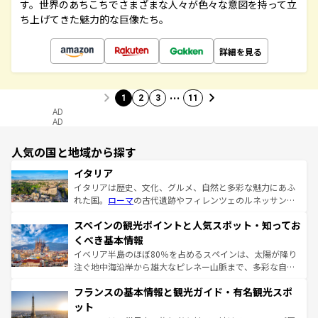
す。世界のあちこちでさまざまな人々が色々な意図を持って立
ち上げてきた魅力的な巨像たち。
詳細を見る
…
1
2
3
11
AD
AD
人気の国と地域から探す
イタリア
イタリアは歴史、文化、グルメ、自然と多彩な魅力にあふ
れた国。
ローマ
の古代遺跡やフィレンツェのルネッサンス
美術、ヴェネツィアの運河など、歴史あるスポットはもち
スペインの観光ポイントと人気スポット・知ってお
ろん、トスカーナの美しい田園風景やアマルフィ海岸の絶
景など、自然景観も見逃せない。観光の合間には、本場の
くべき基本情報
ピザやパスタなど、絶品のイタリア料理を堪能することも
イベリア半島のほぼ80％を占めるスペインは、太陽が降り
できる。朝目覚めてから夜眠るまで、すべての瞬間を楽し
注ぐ地中海沿岸から雄大なピレネー山脈まで、多彩な自然
ませてくれるイタリアで、忘れられない旅をしてみよう！
と文化が詰まったヨーロッパ屈指の旅行先だ。多様な地域
なお、新着のイタリア情報は
コンテンツ一覧
を参照してほ
フランスの基本情報と観光ガイド・有名観光スポ
文化が根付くこの国では、情熱的なフラメンコ、熱気あふ
しい。
れる闘牛、そして美味しいタパスが生活の一部となってい
ット
る。首都マドリードの洗練された雰囲気や、バルセロナの