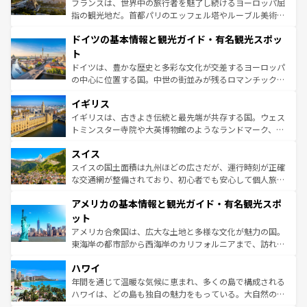
フランスは、世界中の旅行者を魅了し続けるヨーロッパ屈
アートに溢れた街角から、地方では古代ローマ遺跡や中世
指の観光地だ。首都パリのエッフェル塔やルーブル美術館
の城塞都市、穏やかなビーチリゾートまで多彩な表情を見
といった象徴的なスポットから、田舎町の古風な美しさま
せる。地方によって風土や気候が異なるスペインはその個
ドイツの基本情報と観光ガイド・有名観光スポッ
で、幅広い魅力が詰まっている。華麗な宮殿、歴史的な大
性で訪れる人を魅了する。 なお、新着のスペイン情報は
コ
聖堂、美しいビーチ、そして豊かな自然が、訪れる者を心
ト
ンテンツ一覧
を参照してほしい。
から魅了する。また、フランスは美食の国としても知ら
ドイツは、豊かな歴史と多彩な文化が交差するヨーロッパ
れ、フランス料理はユネスコ無形文化遺産にも登録されて
の中心に位置する国。中世の街並みが残るロマンチック街
いる。シャンパンの発祥地であるランス、プロヴァンスの
道から、未来を先取りするようなモダンな都市まで多様な
香り高いラベンダー畑など、多彩な楽しみ方が可能だ。さ
イギリス
顔を持つこの国は、どこを歩いても飽きることがない。ベ
らに、パリ以外の地域にも魅力が溢れており、どの街角に
ルリンの文化的活気、バイエルン州のアルプスの絶景、そ
イギリスは、古きよき伝統と最先端が共存する国。ウェス
も豊かな歴史と文化が息づいている。パリ以外の個性あふ
してライン川沿いのワイン畑といった風景は必見。ビール
トミンスター寺院や大英博物館のようなランドマーク、歴
れる地方に足を運ぶとそれぞれで全く異なる文化を体験で
とソーセージを味わいながら地元の人と過ごす楽しい時間
史ある大学都市、美しい丘陵地帯や牧歌的な風景など、エ
きるだろう。 なお、新着のフランス情報は
コンテンツ一覧
スイス
は、お酒好きな人にはぜひ体験してほしい。 なお、新着の
リアごとに異なる魅力がある。また、優雅なアフタヌーン
を参照してほしい。
ドイツ情報は
コンテンツ一覧
を参照してほしい。
ティー、ビール好きにはたまらない英国パブ、サッカー観
スイスの国土面積は九州ほどの広さだが、運行時刻が正確
戦など、本場だからこそできる体験も豊富。イギリスを旅
な交通網が整備されており、初心者でも安心して個人旅行
して楽しみつくそう。 なお、新着のイギリス情報は
コンテ
を楽しめる。日本同様に時刻表どおりの旅が可能だ。中世
アメリカの基本情報と観光ガイド・有名観光スポ
ンツ一覧
を参照してほしい。
の建物がそのまま残る町や、スイスならではのユニークな
博物館もあり、アルプス観光だけでなく町歩きも満喫する
ット
ことができる。国民の所得が高いため物価も高いが、旅行
アメリカ合衆国は、広大な土地と多様な文化が魅力の国。
者向けの交通パス提供のサービスもあり、うまく活用すれ
東海岸の都市部から西海岸のカリフォルニアまで、訪れる
ば市内交通費無料で観光を楽しむこともできる。 なお、新
場所ごとに異なる風景と体験が待っている。ニューヨーク
着のスイス情報は
コンテンツ一覧
を参照してほしい。
ハワイ
のような巨大都市は、観光、ショッピング、エンターテイ
ンメントが詰まった刺激的なスポットだ。一方、アメリカ
年間を通じて温暖な気候に恵まれ、多くの島で構成される
西部には大自然が広がり、グランドキャニオンやイエロー
ハワイは、どの島も独自の魅力をもっている。大自然の神
ストーン国立公園といった絶景が堪能できる。さらに、南
秘を感じたいなら、火山が生み出した壮大な景観を誇るハ