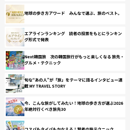
地球の歩き方アワード みんなで選ぶ、旅のベスト。
エアラインランキング 読者の投票をもとにランキン
グ形式で発表
Next韓国旅 次の韓国旅行がもっと楽しくなる 旅先・
グルメ・テクニック
旬な“あの人”が「旅」をテーマに語るインタビュー連
載 MY TRAVEL STORY
今、こんな旅がしてみたい！地球の歩き方が選ぶ2026
年絶対行くべき旅先30
コスパもタイパもかなえる！賢者の旅テクニック