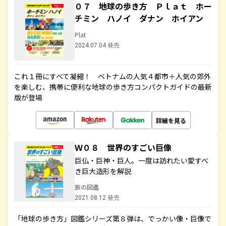
０７ 地球の歩き方 Ｐｌａｔ ホー
チミン ハノイ ダナン ホイアン
Plat
2024.07.04 発売
これ１冊にすべて凝縮！ ベトナムの人気４都市＋人気の郊外
を楽しむ、携帯に便利な地球の歩き方コンパクトガイドの最新
版が登場
詳細を見る
Ｗ０８ 世界のすごい巨像
巨仏・巨神・巨人。一度は訪れたい愛すべ
き巨大造形を解説
旅の図鑑
2021.08.12 発売
「地球の歩き方」図鑑シリーズ第８弾は、でっかい像・巨像で