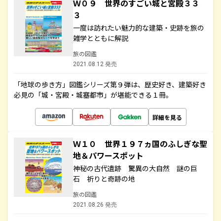
Ｗ０９ 世界のすごい城と宮殿３３
３
一度は訪れたい魅力的な建築・史跡を旅の
雑学とともに解説
旅の図鑑
2021.08.12 発売
「地球の歩き方」図鑑シリーズ第９弾は、歴史好き、建築好き
必見の「城・宮殿・城塞都市」が堪能できる１冊。
詳細を見る
Ｗ１０ 世界１９７ヵ国のふしぎな聖
地＆パワースポット
神秘の古代遺跡 驚異の大自然 謎の巨
石 祈りと奇跡の地
旅の図鑑
2021.08.26 発売