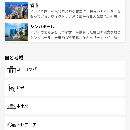
寺院や市場がいたるところに点在し、古きよき文化と現代
香港
とつ。フォーやバインミー、ベトナムコーヒーなどは、ぜ
の活気が交差している。北部ではチェンマイなどの山岳地
ひ現地で味わいたい。どの地域を訪れてもあたたかい人々
帯で自然と触れ合い、南部ではプーケットやクラビの美し
アジアと西洋の文化が交わる香港は、特有のエネルギーを
が旅行者を迎えてくれるので、きっと忘れられない旅にな
いビーチでリゾート気分を楽しむことができる。タイ料理
もっている。ヴィクトリア湾に広がる壮大な景色、近未来
るはずだ。 なお、新着のベトナム情報は
コンテンツ一覧
を
は世界的に有名で、屋台から高級レストランまで味覚を刺
的なアートスポット、そして歴史と現代が融合した町並
参照してほしい。
シンガポール
激する。気候は一年中温暖で、どの季節にも異なる楽しみ
み、どこを訪れても感動するはず。観光スポットが密集し
が待っている。親しみやすいタイの人々、仏教を中心とし
ており、効率よく見どころを回れるのも魅力。息をのむよ
アジアの交差点として多文化が融合した独自の魅力を放つ
た文化、そして多様な観光資源が、訪れる旅人を魅了し続
うな絶景から文化的な体験まで、香港を存分に楽しみ尽く
シンガポール。未来的な建築物が並ぶマリーナベイ、歴史
ける。 なお、新着のタイ情報は
コンテンツ一覧
を参照して
そう。 なお、新着の香港情報は
コンテンツ一覧
を参照して
と伝統を感じられるエスニックタウン、多数の緑豊かな公
ほしい。
ほしい。
園や自然保護区など、自然が調和した近代的な景観と文化
の多様性あふれるカラフルな町は、どこを歩いても新しい
国と地域
発見がある。さらに、治安のよさや充実した公共交通機関
も、旅行者にとっては魅力的なポイント。グルメも豊富
で、ホーカーズは地元の風情を楽しめる外せないスポット
ヨーロッパ
だ。訪れる人を飽きさせないシンガポールで、多様な魅力
を体感しよう。 なお、新着のシンガポール情報は
コンテン
ツ一覧
を参照してほしい。
北米
中南米
オセアニア