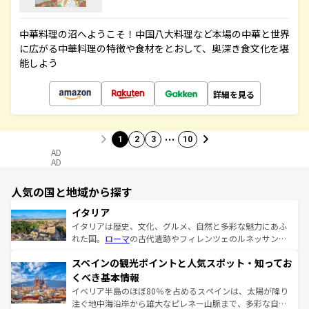
中華料理の沼へようこそ！中国八大料理など本場の中華と世界
に広がる中華料理の特徴や食材をとおして、奥深き食文化を堪
能しよう
詳細を見る
…
1
2
3
10
AD
AD
人気の国と地域から探す
イタリア
イタリアは歴史、文化、グルメ、自然と多彩な魅力にあふ
れた国。
ローマ
の古代遺跡やフィレンツェのルネッサンス
美術、ヴェネツィアの運河など、歴史あるスポットはもち
スペインの観光ポイントと人気スポット・知ってお
ろん、トスカーナの美しい田園風景やアマルフィ海岸の絶
景など、自然景観も見逃せない。観光の合間には、本場の
くべき基本情報
ピザやパスタなど、絶品のイタリア料理を堪能することも
イベリア半島のほぼ80％を占めるスペインは、太陽が降り
できる。朝目覚めてから夜眠るまで、すべての瞬間を楽し
注ぐ地中海沿岸から雄大なピレネー山脈まで、多彩な自然