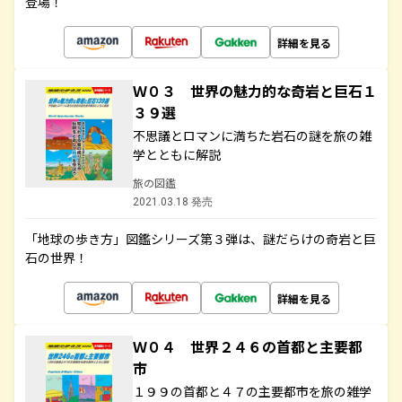
登場！
詳細を見る
Ｗ０３ 世界の魅力的な奇岩と巨石１
３９選
不思議とロマンに満ちた岩石の謎を旅の雑
学とともに解説
旅の図鑑
2021.03.18 発売
「地球の歩き方」図鑑シリーズ第３弾は、謎だらけの奇岩と巨
石の世界！
詳細を見る
Ｗ０４ 世界２４６の首都と主要都
市
１９９の首都と４７の主要都市を旅の雑学