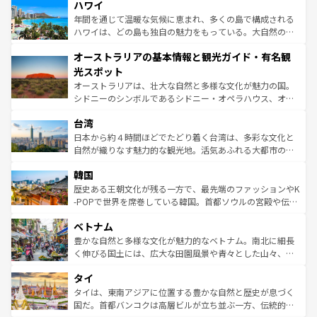
着のスイス情報は
コンテンツ一覧
を参照してほしい。
ハワイ
のような巨大都市は、観光、ショッピング、エンターテイ
ンメントが詰まった刺激的なスポットだ。一方、アメリカ
年間を通じて温暖な気候に恵まれ、多くの島で構成される
西部には大自然が広がり、グランドキャニオンやイエロー
ハワイは、どの島も独自の魅力をもっている。大自然の神
ストーン国立公園といった絶景が堪能できる。さらに、南
秘を感じたいなら、火山が生み出した壮大な景観を誇るハ
オーストラリアの基本情報と観光ガイド・有名観
部のニューオーリンズでは、音楽と美食が融合した独特の
ワイ島は見逃せない。また、定番の観光地といえばオアフ
文化が魅力。旅行者はアメリカの各地域で異なる魅力を楽
島だが、静かな自然を求めるならマウイ島やカウアイ島が
光スポット
しみながら、その多様性と豊かな歴史を感じることができ
おすすめ。エメラルドグリーンに輝く海をはじめ、豊かな
オーストラリアは、壮大な自然と多様な文化が魅力の国。
るだろう。車でのロードトリップや列車の旅も、アメリカ
文化や歴史が息づいている。「アロハスピリット」と呼ば
シドニーのシンボルであるシドニー・オペラハウス、オー
ならではの贅沢な旅のスタイルだ。 なお、新着のアメリカ
れるおもてなしの心で訪れる人々を迎えてくれるハワイの
ストラリア東海岸北部に広がる大サンゴ礁地帯グレートバ
情報は
コンテンツ一覧
を参照してほしい。
人々、おいしいローカルフードやハワイアンミュージッ
台湾
リアリーフや大陸中央部にそびえるウルル（エアーズロッ
ク、伝統的なフラダンスなど、すべてがハワイの魅力を彩
ク）、タスマニアの美しい原生林やケアンズの熱帯雨林な
日本から約４時間ほどでたどり着く台湾は、多彩な文化と
っている。訪れるたびに新しい発見と感動が待っているハ
ど、見どころがたくさん。また、カフェやワイン、オージ
自然が織りなす魅力的な観光地。活気あふれる大都市の台
ワイを、存分に味わってほしい。 なお、新着のハワイ情報
ービーフなどの食文化も豊かで、美味しいものであふれて
北やノスタルジックな町並みが人気な九份（ジォウフェ
は
コンテンツ一覧
を参照してほしい。
韓国
いる。アクティビティも充実しており、サーフィンやダイ
ン）、静ひつな山岳地帯である台湾東部など、都市の喧騒
ビング、ハイキングなど、アウトドア好きにはたまらな
と山間の静けさが共存しており、訪れる人に新しい発見と
歴史ある王朝文化が残る一方で、最先端のファッションやK
い。オーストラリアの多彩な魅力を存分に味わいつくそ
驚きをもたらしてくれる。また、奥深い台湾の食文化も魅
-POPで世界を席巻している韓国。首都ソウルの宮殿や伝統
う。 なお、新着のオーストラリア情報は
コンテンツ一覧
を
力で、夜市などの屋台グルメから高級料理、ヘルシーで美
家屋が並ぶエリアでは韓国の歴史と文化に浸ることがで
参照してほしい。
ベトナム
容にもいいと評判のスイーツなど、バラエティ豊かな料理
き、地方に足を延ばせば四季折々の自然美を楽しむことが
が味わえる。 なお、新着の台湾情報は
コンテンツ一覧
を参
できる。そして、キムチや焼肉、絶品のストリートフード
豊かな自然と多様な文化が魅力的なベトナム。南北に細長
照してほしい。
まで、さまざまな韓国料理が待っている。夜には、韓国な
く伸びる国土には、広大な田園風景や青々とした山々、世
らではのナイトライフも堪能できる。あたたかいホスピタ
界遺産に登録された壮大な自然景観が点在し、都市部では
タイ
リティに包まれながら、韓国の多彩な魅力を心ゆくまで味
急速な発展と共に伝統が息づく。ハノイの古い町並みやホ
わってみてほしい。 なお、新着の韓国情報は
コンテンツ一
ーチミン市のフランス統治時代の建物も、独特の雰囲気を
タイは、東南アジアに位置する豊かな自然と歴史が息づく
覧
を参照してほしい。
醸し出している。また、バラエティの豊かさとおいしさで
国だ。首都バンコクは高層ビルが立ち並ぶ一方、伝統的な
世界中の食通を魅了してやまないベトナム料理も魅力のひ