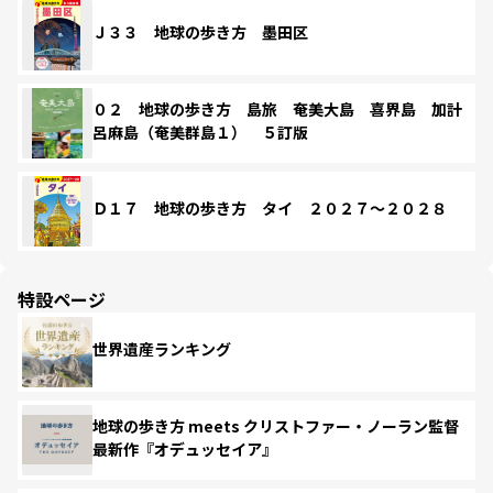
Ｊ３３ 地球の歩き方 墨田区
０２ 地球の歩き方 島旅 奄美大島 喜界島 加計
呂麻島（奄美群島１） ５訂版
Ｄ１７ 地球の歩き方 タイ ２０２７～２０２８
特設ページ
世界遺産ランキング
地球の歩き方 meets クリストファー・ノーラン監督
最新作『オデュッセイア』