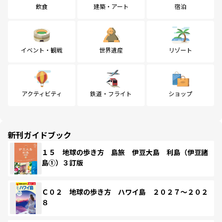
飲食
建築・アート
宿泊
イベント・観戦
世界遺産
リゾート
アクティビティ
鉄道・フライト
ショップ
新刊ガイドブック
１５ 地球の歩き方 島旅 伊豆大島 利島（伊豆諸
島①）３訂版
Ｃ０２ 地球の歩き方 ハワイ島 ２０２７～２０２
８