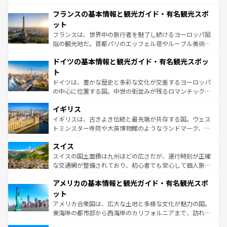
ませてくれるイタリアで、忘れられない旅をしてみよう！
と文化が詰まったヨーロッパ屈指の旅行先だ。多様な地域
なお、新着のイタリア情報は
コンテンツ一覧
を参照してほ
フランスの基本情報と観光ガイド・有名観光スポ
文化が根付くこの国では、情熱的なフラメンコ、熱気あふ
しい。
れる闘牛、そして美味しいタパスが生活の一部となってい
ット
る。首都マドリードの洗練された雰囲気や、バルセロナの
フランスは、世界中の旅行者を魅了し続けるヨーロッパ屈
アートに溢れた街角から、地方では古代ローマ遺跡や中世
指の観光地だ。首都パリのエッフェル塔やルーブル美術館
の城塞都市、穏やかなビーチリゾートまで多彩な表情を見
といった象徴的なスポットから、田舎町の古風な美しさま
せる。地方によって風土や気候が異なるスペインはその個
ドイツの基本情報と観光ガイド・有名観光スポッ
で、幅広い魅力が詰まっている。華麗な宮殿、歴史的な大
性で訪れる人を魅了する。 なお、新着のスペイン情報は
コ
聖堂、美しいビーチ、そして豊かな自然が、訪れる者を心
ト
ンテンツ一覧
を参照してほしい。
から魅了する。また、フランスは美食の国としても知ら
ドイツは、豊かな歴史と多彩な文化が交差するヨーロッパ
れ、フランス料理はユネスコ無形文化遺産にも登録されて
の中心に位置する国。中世の街並みが残るロマンチック街
いる。シャンパンの発祥地であるランス、プロヴァンスの
道から、未来を先取りするようなモダンな都市まで多様な
香り高いラベンダー畑など、多彩な楽しみ方が可能だ。さ
イギリス
顔を持つこの国は、どこを歩いても飽きることがない。ベ
らに、パリ以外の地域にも魅力が溢れており、どの街角に
ルリンの文化的活気、バイエルン州のアルプスの絶景、そ
イギリスは、古きよき伝統と最先端が共存する国。ウェス
も豊かな歴史と文化が息づいている。パリ以外の個性あふ
してライン川沿いのワイン畑といった風景は必見。ビール
トミンスター寺院や大英博物館のようなランドマーク、歴
れる地方に足を運ぶとそれぞれで全く異なる文化を体験で
とソーセージを味わいながら地元の人と過ごす楽しい時間
史ある大学都市、美しい丘陵地帯や牧歌的な風景など、エ
きるだろう。 なお、新着のフランス情報は
コンテンツ一覧
スイス
は、お酒好きな人にはぜひ体験してほしい。 なお、新着の
リアごとに異なる魅力がある。また、優雅なアフタヌーン
を参照してほしい。
ドイツ情報は
コンテンツ一覧
を参照してほしい。
ティー、ビール好きにはたまらない英国パブ、サッカー観
スイスの国土面積は九州ほどの広さだが、運行時刻が正確
戦など、本場だからこそできる体験も豊富。イギリスを旅
な交通網が整備されており、初心者でも安心して個人旅行
して楽しみつくそう。 なお、新着のイギリス情報は
コンテ
を楽しめる。日本同様に時刻表どおりの旅が可能だ。中世
アメリカの基本情報と観光ガイド・有名観光スポ
ンツ一覧
を参照してほしい。
の建物がそのまま残る町や、スイスならではのユニークな
博物館もあり、アルプス観光だけでなく町歩きも満喫する
ット
ことができる。国民の所得が高いため物価も高いが、旅行
アメリカ合衆国は、広大な土地と多様な文化が魅力の国。
者向けの交通パス提供のサービスもあり、うまく活用すれ
東海岸の都市部から西海岸のカリフォルニアまで、訪れる
ば市内交通費無料で観光を楽しむこともできる。 なお、新
場所ごとに異なる風景と体験が待っている。ニューヨーク