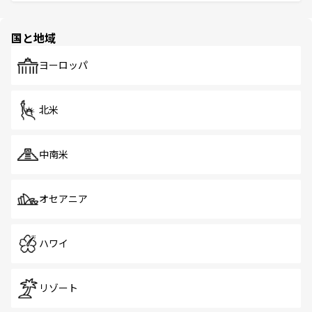
ける。 なお、新着のタイ情報は
コンテンツ一覧
を参照して
そう。 なお、新着の香港情報は
コンテンツ一覧
を参照して
と伝統を感じられるエスニックタウン、多数の緑豊かな公
ほしい。
ほしい。
園や自然保護区など、自然が調和した近代的な景観と文化
の多様性あふれるカラフルな町は、どこを歩いても新しい
国と地域
発見がある。さらに、治安のよさや充実した公共交通機関
も、旅行者にとっては魅力的なポイント。グルメも豊富
で、ホーカーズは地元の風情を楽しめる外せないスポット
ヨーロッパ
だ。訪れる人を飽きさせないシンガポールで、多様な魅力
を体感しよう。 なお、新着のシンガポール情報は
コンテン
ツ一覧
を参照してほしい。
北米
中南米
オセアニア
ハワイ
リゾート