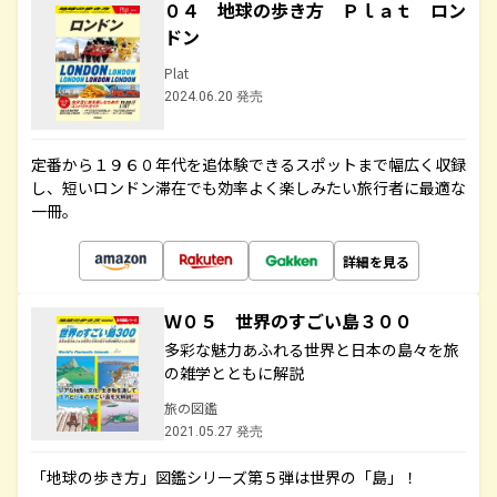
０４ 地球の歩き方 Ｐｌａｔ ロン
ドン
Plat
2024.06.20 発売
定番から１９６０年代を追体験できるスポットまで幅広く収録
し、短いロンドン滞在でも効率よく楽しみたい旅行者に最適な
一冊。
詳細を見る
Ｗ０５ 世界のすごい島３００
多彩な魅力あふれる世界と日本の島々を旅
の雑学とともに解説
旅の図鑑
2021.05.27 発売
「地球の歩き方」図鑑シリーズ第５弾は世界の「島」！