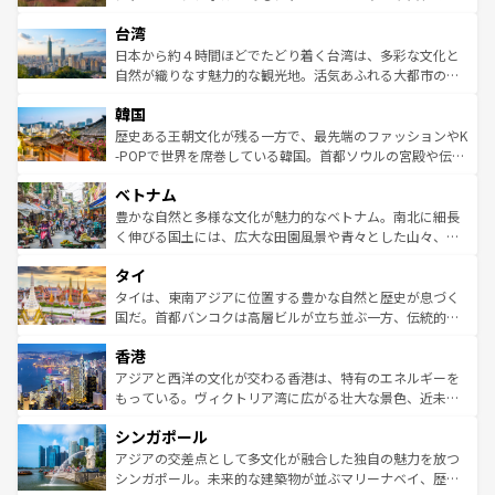
るだろう。車でのロードトリップや列車の旅も、アメリカ
文化や歴史が息づいている。「アロハスピリット」と呼ば
ストラリア東海岸北部に広がる大サンゴ礁地帯グレートバ
ならではの贅沢な旅のスタイルだ。 なお、新着のアメリカ
台湾
れるおもてなしの心で訪れる人々を迎えてくれるハワイの
リアリーフや大陸中央部にそびえるウルル（エアーズロッ
情報は
コンテンツ一覧
を参照してほしい。
人々、おいしいローカルフードやハワイアンミュージッ
ク）、タスマニアの美しい原生林やケアンズの熱帯雨林な
日本から約４時間ほどでたどり着く台湾は、多彩な文化と
ク、伝統的なフラダンスなど、すべてがハワイの魅力を彩
ど、見どころがたくさん。また、カフェやワイン、オージ
自然が織りなす魅力的な観光地。活気あふれる大都市の台
っている。訪れるたびに新しい発見と感動が待っているハ
ービーフなどの食文化も豊かで、美味しいものであふれて
北やノスタルジックな町並みが人気な九份（ジォウフェ
ワイを、存分に味わってほしい。 なお、新着のハワイ情報
韓国
いる。アクティビティも充実しており、サーフィンやダイ
ン）、静ひつな山岳地帯である台湾東部など、都市の喧騒
は
コンテンツ一覧
を参照してほしい。
ビング、ハイキングなど、アウトドア好きにはたまらな
と山間の静けさが共存しており、訪れる人に新しい発見と
歴史ある王朝文化が残る一方で、最先端のファッションやK
い。オーストラリアの多彩な魅力を存分に味わいつくそ
驚きをもたらしてくれる。また、奥深い台湾の食文化も魅
-POPで世界を席巻している韓国。首都ソウルの宮殿や伝統
う。 なお、新着のオーストラリア情報は
コンテンツ一覧
を
力で、夜市などの屋台グルメから高級料理、ヘルシーで美
家屋が並ぶエリアでは韓国の歴史と文化に浸ることがで
参照してほしい。
ベトナム
容にもいいと評判のスイーツなど、バラエティ豊かな料理
き、地方に足を延ばせば四季折々の自然美を楽しむことが
が味わえる。 なお、新着の台湾情報は
コンテンツ一覧
を参
できる。そして、キムチや焼肉、絶品のストリートフード
豊かな自然と多様な文化が魅力的なベトナム。南北に細長
照してほしい。
まで、さまざまな韓国料理が待っている。夜には、韓国な
く伸びる国土には、広大な田園風景や青々とした山々、世
らではのナイトライフも堪能できる。あたたかいホスピタ
界遺産に登録された壮大な自然景観が点在し、都市部では
タイ
リティに包まれながら、韓国の多彩な魅力を心ゆくまで味
急速な発展と共に伝統が息づく。ハノイの古い町並みやホ
わってみてほしい。 なお、新着の韓国情報は
コンテンツ一
ーチミン市のフランス統治時代の建物も、独特の雰囲気を
タイは、東南アジアに位置する豊かな自然と歴史が息づく
覧
を参照してほしい。
醸し出している。また、バラエティの豊かさとおいしさで
国だ。首都バンコクは高層ビルが立ち並ぶ一方、伝統的な
世界中の食通を魅了してやまないベトナム料理も魅力のひ
寺院や市場がいたるところに点在し、古きよき文化と現代
香港
とつ。フォーやバインミー、ベトナムコーヒーなどは、ぜ
の活気が交差している。北部ではチェンマイなどの山岳地
ひ現地で味わいたい。どの地域を訪れてもあたたかい人々
帯で自然と触れ合い、南部ではプーケットやクラビの美し
アジアと西洋の文化が交わる香港は、特有のエネルギーを
が旅行者を迎えてくれるので、きっと忘れられない旅にな
いビーチでリゾート気分を楽しむことができる。タイ料理
もっている。ヴィクトリア湾に広がる壮大な景色、近未来
るはずだ。 なお、新着のベトナム情報は
コンテンツ一覧
を
は世界的に有名で、屋台から高級レストランまで味覚を刺
的なアートスポット、そして歴史と現代が融合した町並
参照してほしい。
シンガポール
激する。気候は一年中温暖で、どの季節にも異なる楽しみ
み、どこを訪れても感動するはず。観光スポットが密集し
が待っている。親しみやすいタイの人々、仏教を中心とし
ており、効率よく見どころを回れるのも魅力。息をのむよ
アジアの交差点として多文化が融合した独自の魅力を放つ
た文化、そして多様な観光資源が、訪れる旅人を魅了し続
うな絶景から文化的な体験まで、香港を存分に楽しみ尽く
シンガポール。未来的な建築物が並ぶマリーナベイ、歴史