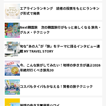
エアラインランキング 読者の投票をもとにランキン
グ形式で発表
Next韓国旅 次の韓国旅行がもっと楽しくなる 旅先・
グルメ・テクニック
旬な“あの人”が「旅」をテーマに語るインタビュー連
載 MY TRAVEL STORY
今、こんな旅がしてみたい！地球の歩き方が選ぶ2026
年絶対行くべき旅先30
コスパもタイパもかなえる！賢者の旅テクニック
地球の歩き方♥偏愛ハワイ