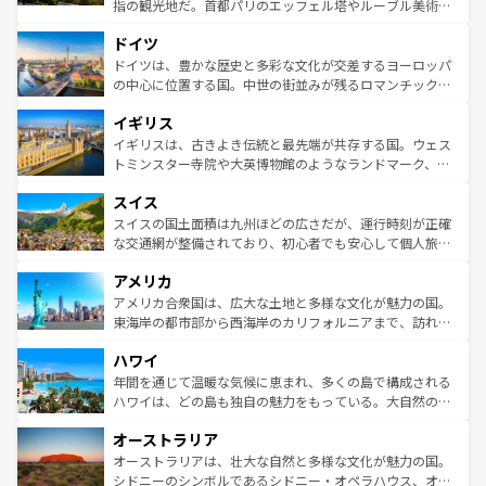
アートに溢れた街角から、地方では古代ローマ遺跡や中世
指の観光地だ。首都パリのエッフェル塔やルーブル美術館
の城塞都市、穏やかなビーチリゾートまで多彩な表情を見
といった象徴的なスポットから、田舎町の古風な美しさま
せる。地方によって風土や気候が異なるスペインはその個
ドイツ
で、幅広い魅力が詰まっている。華麗な宮殿、歴史的な大
性で訪れる人を魅了する。 なお、新着のスペイン情報は
コ
聖堂、美しいビーチ、そして豊かな自然が、訪れる者を心
ドイツは、豊かな歴史と多彩な文化が交差するヨーロッパ
ンテンツ一覧
を参照してほしい。
から魅了する。また、フランスは美食の国としても知ら
の中心に位置する国。中世の街並みが残るロマンチック街
れ、フランス料理はユネスコ無形文化遺産にも登録されて
道から、未来を先取りするようなモダンな都市まで多様な
イギリス
いる。シャンパンの発祥地であるランス、プロヴァンスの
顔を持つこの国は、どこを歩いても飽きることがない。ベ
香り高いラベンダー畑など、多彩な楽しみ方が可能だ。さ
ルリンの文化的活気、バイエルン州のアルプスの絶景、そ
イギリスは、古きよき伝統と最先端が共存する国。ウェス
らに、パリ以外の地域にも魅力が溢れており、どの街角に
してライン川沿いのワイン畑といった風景は必見。ビール
トミンスター寺院や大英博物館のようなランドマーク、歴
も豊かな歴史と文化が息づいている。パリ以外の個性あふ
とソーセージを味わいながら地元の人と過ごす楽しい時間
史ある大学都市、美しい丘陵地帯や牧歌的な風景など、エ
れる地方に足を運ぶとそれぞれで全く異なる文化を体験で
スイス
は、お酒好きな人にはぜひ体験してほしい。 なお、新着の
リアごとに異なる魅力がある。また、優雅なアフタヌーン
きるだろう。 なお、新着のフランス情報は
コンテンツ一覧
ドイツ情報は
コンテンツ一覧
を参照してほしい。
ティー、ビール好きにはたまらない英国パブ、サッカー観
スイスの国土面積は九州ほどの広さだが、運行時刻が正確
を参照してほしい。
戦など、本場だからこそできる体験も豊富。イギリスを旅
な交通網が整備されており、初心者でも安心して個人旅行
して楽しみつくそう。 なお、新着のイギリス情報は
コンテ
を楽しめる。日本同様に時刻表どおりの旅が可能だ。中世
アメリカ
ンツ一覧
を参照してほしい。
の建物がそのまま残る町や、スイスならではのユニークな
博物館もあり、アルプス観光だけでなく町歩きも満喫する
アメリカ合衆国は、広大な土地と多様な文化が魅力の国。
ことができる。国民の所得が高いため物価も高いが、旅行
東海岸の都市部から西海岸のカリフォルニアまで、訪れる
者向けの交通パス提供のサービスもあり、うまく活用すれ
場所ごとに異なる風景と体験が待っている。ニューヨーク
ハワイ
ば市内交通費無料で観光を楽しむこともできる。 なお、新
のような巨大都市は、観光、ショッピング、エンターテイ
着のスイス情報は
コンテンツ一覧
を参照してほしい。
ンメントが詰まった刺激的なスポットだ。一方、アメリカ
年間を通じて温暖な気候に恵まれ、多くの島で構成される
西部には大自然が広がり、グランドキャニオンやイエロー
ハワイは、どの島も独自の魅力をもっている。大自然の神
ストーン国立公園といった絶景が堪能できる。さらに、南
秘を感じたいなら、火山が生み出した壮大な景観を誇るハ
オーストラリア
部のニューオーリンズでは、音楽と美食が融合した独特の
ワイ島は見逃せない。また、定番の観光地といえばオアフ
文化が魅力。旅行者はアメリカの各地域で異なる魅力を楽
島だが、静かな自然を求めるならマウイ島やカウアイ島が
オーストラリアは、壮大な自然と多様な文化が魅力の国。
しみながら、その多様性と豊かな歴史を感じることができ
おすすめ。エメラルドグリーンに輝く海をはじめ、豊かな
シドニーのシンボルであるシドニー・オペラハウス、オー