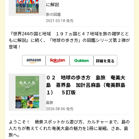
に解説
旅の図鑑
2021.03.18 発売
『世界244の国と地域 １９７ヵ国と４７地域を旅の雑学とと
もに解説』に続く、「地球の歩き方」の図鑑シリーズ第２弾が
登場！
詳細を見る
０２ 地球の歩き方 島旅 奄美大
島 喜界島 加計呂麻島（奄美群島
１） ５訂版
島旅
2026.08.06 発売
ようこそ！ 絶景スポットから遊び方、カルチャーまで、島の
人たちが教えてくれた奄美大島の魅力を1冊に凝縮。さあ、島
旅へ。