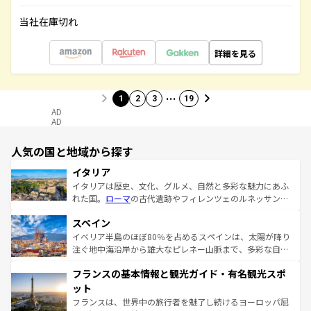
当社在庫切れ
詳細を見る
…
1
2
3
19
AD
AD
人気の国と地域から探す
イタリア
イタリアは歴史、文化、グルメ、自然と多彩な魅力にあふ
れた国。
ローマ
の古代遺跡やフィレンツェのルネッサンス
美術、ヴェネツィアの運河など、歴史あるスポットはもち
スペイン
ろん、トスカーナの美しい田園風景やアマルフィ海岸の絶
景など、自然景観も見逃せない。観光の合間には、本場の
イベリア半島のほぼ80％を占めるスペインは、太陽が降り
ピザやパスタなど、絶品のイタリア料理を堪能することも
注ぐ地中海沿岸から雄大なピレネー山脈まで、多彩な自然
できる。朝目覚めてから夜眠るまで、すべての瞬間を楽し
と文化が詰まったヨーロッパ屈指の旅行先だ。多様な地域
フランスの基本情報と観光ガイド・有名観光スポ
ませてくれるイタリアで、忘れられない旅をしてみよう！
文化が根付くこの国では、情熱的なフラメンコ、熱気あふ
なお、新着のイタリア情報は
コンテンツ一覧
を参照してほ
れる闘牛、そして美味しいタパスが生活の一部となってい
ット
しい。
る。首都マドリードの洗練された雰囲気や、バルセロナの
フランスは、世界中の旅行者を魅了し続けるヨーロッパ屈