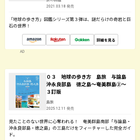
2021.03.18 発売
「地球の歩き方」図鑑シリーズ第３弾は、謎だらけの奇岩と巨
石の世界！
詳細を見る
AD
０３ 地球の歩き方 島旅 与論島
沖永良部島 徳之島～奄美群島②～
３訂版
島旅
2025.12.11 発売
見たことのない世界に心奪われる！ 奄美群島南部「与論島・
沖永良部島・徳之島」の三島だけをフィーチャーした完全ガイ
ド。