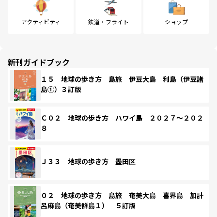
アクティビティ
鉄道・フライト
ショップ
新刊ガイドブック
１５ 地球の歩き方 島旅 伊豆大島 利島（伊豆諸
島①）３訂版
Ｃ０２ 地球の歩き方 ハワイ島 ２０２７～２０２
８
Ｊ３３ 地球の歩き方 墨田区
０２ 地球の歩き方 島旅 奄美大島 喜界島 加計
呂麻島（奄美群島１） ５訂版