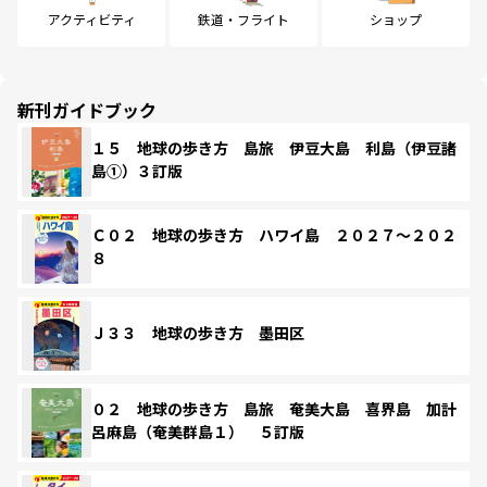
アクティビティ
鉄道・フライト
ショップ
新刊ガイドブック
１５ 地球の歩き方 島旅 伊豆大島 利島（伊豆諸
島①）３訂版
Ｃ０２ 地球の歩き方 ハワイ島 ２０２７～２０２
８
Ｊ３３ 地球の歩き方 墨田区
０２ 地球の歩き方 島旅 奄美大島 喜界島 加計
呂麻島（奄美群島１） ５訂版