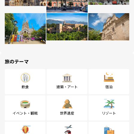
旅のテーマ
飲食
建築・アート
宿泊
イベント・観戦
世界遺産
リゾート