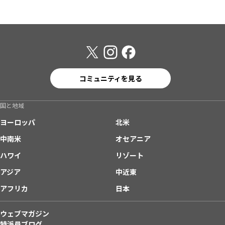
コミュニティを見る
国と地域
ヨーロッパ
北米
中南米
オセアニア
ハワイ
リゾート
アジア
中近東
アフリカ
日本
ウェブマガジン
特派員ブログ