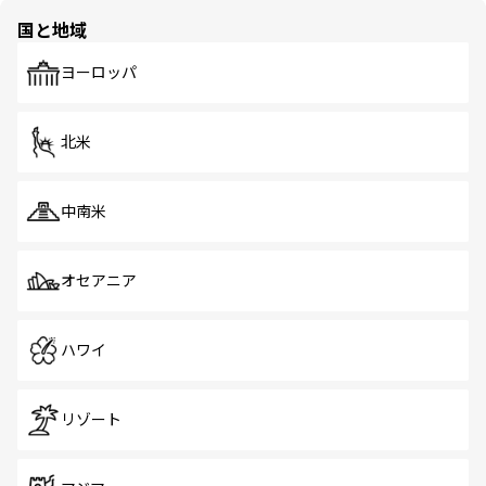
の多様性あふれるカラフルな町は、どこを歩いても新しい
国と地域
発見がある。さらに、治安のよさや充実した公共交通機関
も、旅行者にとっては魅力的なポイント。グルメも豊富
で、ホーカーズは地元の風情を楽しめる外せないスポット
ヨーロッパ
だ。訪れる人を飽きさせないシンガポールで、多様な魅力
を体感しよう。 なお、新着のシンガポール情報は
コンテン
ツ一覧
を参照してほしい。
北米
中南米
オセアニア
ハワイ
リゾート