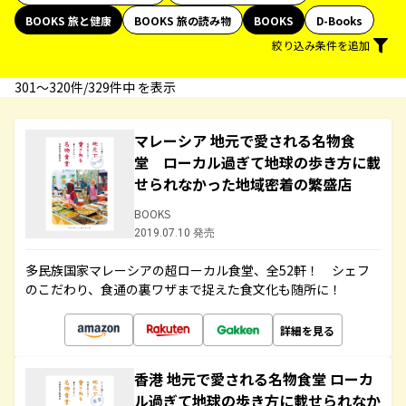
BOOKS 旅と健康
BOOKS 旅の読み物
BOOKS
D-Books
絞り込み条件を追加
301〜320件/329件中 を表示
マレーシア 地元で愛される名物食
堂 ローカル過ぎて地球の歩き方に載
せられなかった地域密着の繁盛店
BOOKS
2019.07.10 発売
多民族国家マレーシアの超ローカル食堂、全52軒！ シェフ
のこだわり、食通の裏ワザまで捉えた食文化も随所に！
詳細を見る
香港 地元で愛される名物食堂 ローカ
ル過ぎて地球の歩き方に載せられなか