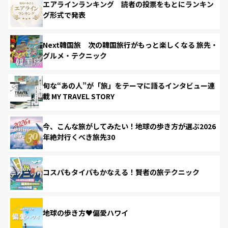
エアラインランキング 読者の投票をもとにランキン
グ形式で発表
Next韓国旅 次の韓国旅行がもっと楽しくなる 旅先・
グルメ・テクニック
旬な“あの人”が「旅」をテーマに語るインタビュー連
載 MY TRAVEL STORY
今、こんな旅がしてみたい！地球の歩き方が選ぶ2026
年絶対行くべき旅先30
コスパもタイパもかなえる！賢者の旅テクニック
地球の歩き方♥偏愛ハワイ