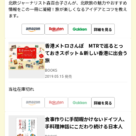
北欧ジャーナリスト森百合子さんが、北欧旅の魅力やおすすめ
情報をこの一冊に凝縮！旅が楽しくなるアイデアとコツを教え
ます。
詳細を見る
香港メトロさんぽ MTRで巡るとっ
ておきスポット＆新しい香港に出会う
旅
BOOKS
2019.05.15 発売
当社在庫切れ
詳細を見る
食事作りに手間暇かけないドイツ人、
手料理神話にこだわり続ける日本人