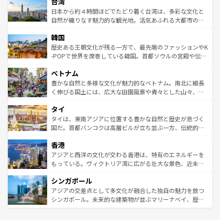
ならではの贅沢な旅のスタイルだ。 なお、新着のアメリカ
台湾
れるおもてなしの心で訪れる人々を迎えてくれるハワイの
リアリーフや大陸中央部にそびえるウルル（エアーズロッ
情報は
コンテンツ一覧
を参照してほしい。
人々、おいしいローカルフードやハワイアンミュージッ
ク）、タスマニアの美しい原生林やケアンズの熱帯雨林な
日本から約４時間ほどでたどり着く台湾は、多彩な文化と
ク、伝統的なフラダンスなど、すべてがハワイの魅力を彩
ど、見どころがたくさん。また、カフェやワイン、オージ
自然が織りなす魅力的な観光地。活気あふれる大都市の台
っている。訪れるたびに新しい発見と感動が待っているハ
ービーフなどの食文化も豊かで、美味しいものであふれて
北やノスタルジックな町並みが人気な九份（ジォウフェ
ワイを、存分に味わってほしい。 なお、新着のハワイ情報
韓国
いる。アクティビティも充実しており、サーフィンやダイ
ン）、静ひつな山岳地帯である台湾東部など、都市の喧騒
は
コンテンツ一覧
を参照してほしい。
ビング、ハイキングなど、アウトドア好きにはたまらな
と山間の静けさが共存しており、訪れる人に新しい発見と
歴史ある王朝文化が残る一方で、最先端のファッションやK
い。オーストラリアの多彩な魅力を存分に味わいつくそ
驚きをもたらしてくれる。また、奥深い台湾の食文化も魅
-POPで世界を席巻している韓国。首都ソウルの宮殿や伝統
う。 なお、新着のオーストラリア情報は
コンテンツ一覧
を
力で、夜市などの屋台グルメから高級料理、ヘルシーで美
家屋が並ぶエリアでは韓国の歴史と文化に浸ることがで
参照してほしい。
ベトナム
容にもいいと評判のスイーツなど、バラエティ豊かな料理
き、地方に足を延ばせば四季折々の自然美を楽しむことが
が味わえる。 なお、新着の台湾情報は
コンテンツ一覧
を参
できる。そして、キムチや焼肉、絶品のストリートフード
豊かな自然と多様な文化が魅力的なベトナム。南北に細長
照してほしい。
まで、さまざまな韓国料理が待っている。夜には、韓国な
く伸びる国土には、広大な田園風景や青々とした山々、世
らではのナイトライフも堪能できる。あたたかいホスピタ
界遺産に登録された壮大な自然景観が点在し、都市部では
タイ
リティに包まれながら、韓国の多彩な魅力を心ゆくまで味
急速な発展と共に伝統が息づく。ハノイの古い町並みやホ
わってみてほしい。 なお、新着の韓国情報は
コンテンツ一
ーチミン市のフランス統治時代の建物も、独特の雰囲気を
タイは、東南アジアに位置する豊かな自然と歴史が息づく
覧
を参照してほしい。
醸し出している。また、バラエティの豊かさとおいしさで
国だ。首都バンコクは高層ビルが立ち並ぶ一方、伝統的な
世界中の食通を魅了してやまないベトナム料理も魅力のひ
寺院や市場がいたるところに点在し、古きよき文化と現代
香港
とつ。フォーやバインミー、ベトナムコーヒーなどは、ぜ
の活気が交差している。北部ではチェンマイなどの山岳地
ひ現地で味わいたい。どの地域を訪れてもあたたかい人々
帯で自然と触れ合い、南部ではプーケットやクラビの美し
アジアと西洋の文化が交わる香港は、特有のエネルギーを
が旅行者を迎えてくれるので、きっと忘れられない旅にな
いビーチでリゾート気分を楽しむことができる。タイ料理
もっている。ヴィクトリア湾に広がる壮大な景色、近未来
るはずだ。 なお、新着のベトナム情報は
コンテンツ一覧
を
は世界的に有名で、屋台から高級レストランまで味覚を刺
的なアートスポット、そして歴史と現代が融合した町並
参照してほしい。
シンガポール
激する。気候は一年中温暖で、どの季節にも異なる楽しみ
み、どこを訪れても感動するはず。観光スポットが密集し
が待っている。親しみやすいタイの人々、仏教を中心とし
ており、効率よく見どころを回れるのも魅力。息をのむよ
アジアの交差点として多文化が融合した独自の魅力を放つ
た文化、そして多様な観光資源が、訪れる旅人を魅了し続
うな絶景から文化的な体験まで、香港を存分に楽しみ尽く
シンガポール。未来的な建築物が並ぶマリーナベイ、歴史
ける。 なお、新着のタイ情報は
コンテンツ一覧
を参照して
そう。 なお、新着の香港情報は
コンテンツ一覧
を参照して
と伝統を感じられるエスニックタウン、多数の緑豊かな公
ほしい。
ほしい。
園や自然保護区など、自然が調和した近代的な景観と文化