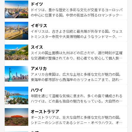
せる。地方によって風土や気候が異なるスペインはその個
ドイツ
で、幅広い魅力が詰まっている。華麗な宮殿、歴史的な大
性で訪れる人を魅了する。 なお、新着のスペイン情報は
コ
聖堂、美しいビーチ、そして豊かな自然が、訪れる者を心
ドイツは、豊かな歴史と多彩な文化が交差するヨーロッパ
ンテンツ一覧
を参照してほしい。
から魅了する。また、フランスは美食の国としても知ら
の中心に位置する国。中世の街並みが残るロマンチック街
れ、フランス料理はユネスコ無形文化遺産にも登録されて
道から、未来を先取りするようなモダンな都市まで多様な
イギリス
いる。シャンパンの発祥地であるランス、プロヴァンスの
顔を持つこの国は、どこを歩いても飽きることがない。ベ
香り高いラベンダー畑など、多彩な楽しみ方が可能だ。さ
ルリンの文化的活気、バイエルン州のアルプスの絶景、そ
イギリスは、古きよき伝統と最先端が共存する国。ウェス
らに、パリ以外の地域にも魅力が溢れており、どの街角に
してライン川沿いのワイン畑といった風景は必見。ビール
トミンスター寺院や大英博物館のようなランドマーク、歴
も豊かな歴史と文化が息づいている。パリ以外の個性あふ
とソーセージを味わいながら地元の人と過ごす楽しい時間
史ある大学都市、美しい丘陵地帯や牧歌的な風景など、エ
れる地方に足を運ぶとそれぞれで全く異なる文化を体験で
スイス
は、お酒好きな人にはぜひ体験してほしい。 なお、新着の
リアごとに異なる魅力がある。また、優雅なアフタヌーン
きるだろう。 なお、新着のフランス情報は
コンテンツ一覧
ドイツ情報は
コンテンツ一覧
を参照してほしい。
ティー、ビール好きにはたまらない英国パブ、サッカー観
スイスの国土面積は九州ほどの広さだが、運行時刻が正確
を参照してほしい。
戦など、本場だからこそできる体験も豊富。イギリスを旅
な交通網が整備されており、初心者でも安心して個人旅行
して楽しみつくそう。 なお、新着のイギリス情報は
コンテ
を楽しめる。日本同様に時刻表どおりの旅が可能だ。中世
アメリカ
ンツ一覧
を参照してほしい。
の建物がそのまま残る町や、スイスならではのユニークな
博物館もあり、アルプス観光だけでなく町歩きも満喫する
アメリカ合衆国は、広大な土地と多様な文化が魅力の国。
ことができる。国民の所得が高いため物価も高いが、旅行
東海岸の都市部から西海岸のカリフォルニアまで、訪れる
者向けの交通パス提供のサービスもあり、うまく活用すれ
場所ごとに異なる風景と体験が待っている。ニューヨーク
ハワイ
ば市内交通費無料で観光を楽しむこともできる。 なお、新
のような巨大都市は、観光、ショッピング、エンターテイ
着のスイス情報は
コンテンツ一覧
を参照してほしい。
ンメントが詰まった刺激的なスポットだ。一方、アメリカ
年間を通じて温暖な気候に恵まれ、多くの島で構成される
西部には大自然が広がり、グランドキャニオンやイエロー
ハワイは、どの島も独自の魅力をもっている。大自然の神
ストーン国立公園といった絶景が堪能できる。さらに、南
秘を感じたいなら、火山が生み出した壮大な景観を誇るハ
オーストラリア
部のニューオーリンズでは、音楽と美食が融合した独特の
ワイ島は見逃せない。また、定番の観光地といえばオアフ
文化が魅力。旅行者はアメリカの各地域で異なる魅力を楽
島だが、静かな自然を求めるならマウイ島やカウアイ島が
オーストラリアは、壮大な自然と多様な文化が魅力の国。
しみながら、その多様性と豊かな歴史を感じることができ
おすすめ。エメラルドグリーンに輝く海をはじめ、豊かな
シドニーのシンボルであるシドニー・オペラハウス、オー
るだろう。車でのロードトリップや列車の旅も、アメリカ
文化や歴史が息づいている。「アロハスピリット」と呼ば
ストラリア東海岸北部に広がる大サンゴ礁地帯グレートバ