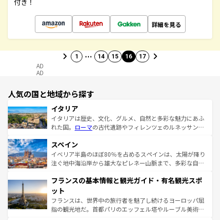
付き！
詳細を見る
…
1
14
15
16
17
AD
AD
人気の国と地域から探す
イタリア
イタリアは歴史、文化、グルメ、自然と多彩な魅力にあふ
れた国。
ローマ
の古代遺跡やフィレンツェのルネッサンス
美術、ヴェネツィアの運河など、歴史あるスポットはもち
スペイン
ろん、トスカーナの美しい田園風景やアマルフィ海岸の絶
景など、自然景観も見逃せない。観光の合間には、本場の
イベリア半島のほぼ80％を占めるスペインは、太陽が降り
ピザやパスタなど、絶品のイタリア料理を堪能することも
注ぐ地中海沿岸から雄大なピレネー山脈まで、多彩な自然
できる。朝目覚めてから夜眠るまで、すべての瞬間を楽し
と文化が詰まったヨーロッパ屈指の旅行先だ。多様な地域
フランスの基本情報と観光ガイド・有名観光スポ
ませてくれるイタリアで、忘れられない旅をしてみよう！
文化が根付くこの国では、情熱的なフラメンコ、熱気あふ
なお、新着のイタリア情報は
コンテンツ一覧
を参照してほ
れる闘牛、そして美味しいタパスが生活の一部となってい
ット
しい。
る。首都マドリードの洗練された雰囲気や、バルセロナの
フランスは、世界中の旅行者を魅了し続けるヨーロッパ屈
アートに溢れた街角から、地方では古代ローマ遺跡や中世
指の観光地だ。首都パリのエッフェル塔やルーブル美術館
の城塞都市、穏やかなビーチリゾートまで多彩な表情を見
といった象徴的なスポットから、田舎町の古風な美しさま