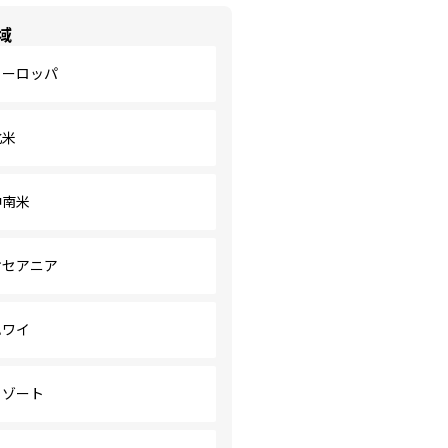
域
ヨーロッパ
北米
中南米
オセアニア
ハワイ
リゾート