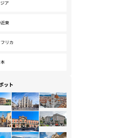
アジア
中近東
アフリカ
日本
ポット