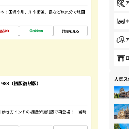
図本！国境や州、川や街道、島など旅気分で地図
詳細を見る
人気ス
-1983（初版復刻版）
球の歩き方インドの初版が復刻版で再登場！ 当時