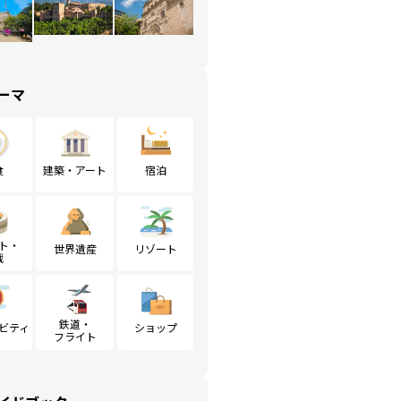
ーマ
食
建築・アート
宿泊
ト・
世界遺産
リゾート
戦
鉄道・
ビティ
ショップ
フライト