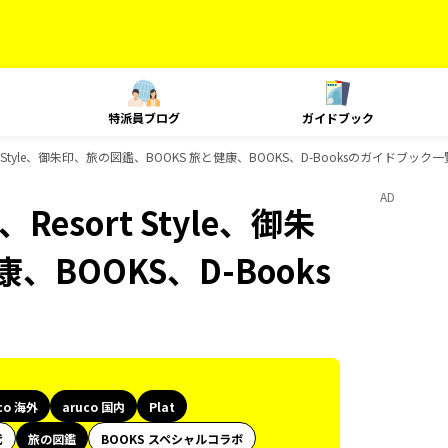
特派員ブログ
ガイドブック
esort Style、御朱印、旅の図鑑、BOOKS 旅と健康、BOOKS、D-Booksのガイドブック一
AD
、Resort Style、御朱
、BOOKS、D-Books
co 海外
aruco 国内
Plat
代
旅の図鑑
BOOKS スペシャルコラボ