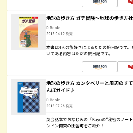
地球の歩き方 ガチ冒険～地球の歩き方
D-Books
2018.04.12 発売
本書は4人の旅好きによるただの旅日記です。
いてある内容はただの旅日記です。
地球の歩き方 カンタベリーと周辺のす
んぽガイド♪
D-Books
2018.07.26 発売
英会話本でおなじみの「Kayoの“秘密のノー
ンドン南東の田舎町をご紹介！