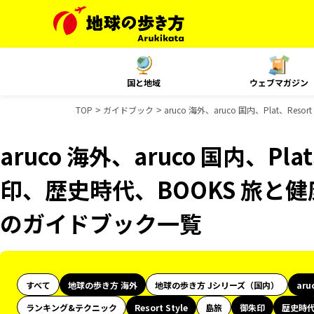
国と地域
ウェブマガジン
TOP
ガイドブック
aruco 海外、aruco 国内、Plat、R
aruco 海外、aruco 国内、Plat
印、歴史時代、BOOKS 旅と健康
のガイドブック一覧
すべて
地球の歩き方 海外
地球の歩き方 Jシリーズ（国内）
aru
ランキング&テクニック
Resort Style
島旅
御朱印
歴史時