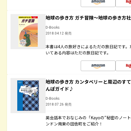
地球の歩き方 ガチ冒険～地球の歩き方
D-Books
2018.04.12 発売
本書は4人の旅好きによるただの旅日記です。
いてある内容はただの旅日記です。
地球の歩き方 カンタベリーと周辺のす
んぽガイド♪
D-Books
2018.07.26 発売
英会話本でおなじみの「Kayoの“秘密のノー
ンドン南東の田舎町をご紹介！