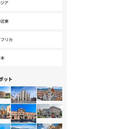
アジア
中近東
アフリカ
日本
ポット