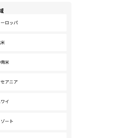
域
ヨーロッパ
北米
中南米
オセアニア
ハワイ
リゾート