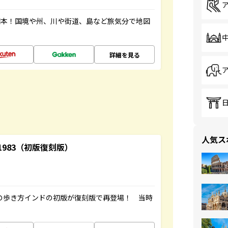
図本！国境や州、川や街道、島など旅気分で地図
詳細を見る
人気ス
-1983（初版復刻版）
球の歩き方インドの初版が復刻版で再登場！ 当時