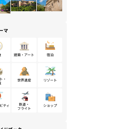
ーマ
食
建築・アート
宿泊
ト・
世界遺産
リゾート
戦
鉄道・
ビティ
ショップ
フライト