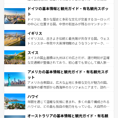
の城塞都市、穏やかなビーチリゾートまで多彩な表情を見
といった象徴的なスポットから、田舎町の古風な美しさま
せる。地方によって風土や気候が異なるスペインはその個
ドイツの基本情報と観光ガイド・有名観光スポッ
で、幅広い魅力が詰まっている。華麗な宮殿、歴史的な大
性で訪れる人を魅了する。 なお、新着のスペイン情報は
コ
聖堂、美しいビーチ、そして豊かな自然が、訪れる者を心
ト
ンテンツ一覧
を参照してほしい。
から魅了する。また、フランスは美食の国としても知ら
ドイツは、豊かな歴史と多彩な文化が交差するヨーロッパ
れ、フランス料理はユネスコ無形文化遺産にも登録されて
の中心に位置する国。中世の街並みが残るロマンチック街
いる。シャンパンの発祥地であるランス、プロヴァンスの
道から、未来を先取りするようなモダンな都市まで多様な
香り高いラベンダー畑など、多彩な楽しみ方が可能だ。さ
イギリス
顔を持つこの国は、どこを歩いても飽きることがない。ベ
らに、パリ以外の地域にも魅力が溢れており、どの街角に
ルリンの文化的活気、バイエルン州のアルプスの絶景、そ
イギリスは、古きよき伝統と最先端が共存する国。ウェス
も豊かな歴史と文化が息づいている。パリ以外の個性あふ
してライン川沿いのワイン畑といった風景は必見。ビール
トミンスター寺院や大英博物館のようなランドマーク、歴
れる地方に足を運ぶとそれぞれで全く異なる文化を体験で
とソーセージを味わいながら地元の人と過ごす楽しい時間
史ある大学都市、美しい丘陵地帯や牧歌的な風景など、エ
きるだろう。 なお、新着のフランス情報は
コンテンツ一覧
スイス
は、お酒好きな人にはぜひ体験してほしい。 なお、新着の
リアごとに異なる魅力がある。また、優雅なアフタヌーン
を参照してほしい。
ドイツ情報は
コンテンツ一覧
を参照してほしい。
ティー、ビール好きにはたまらない英国パブ、サッカー観
スイスの国土面積は九州ほどの広さだが、運行時刻が正確
戦など、本場だからこそできる体験も豊富。イギリスを旅
な交通網が整備されており、初心者でも安心して個人旅行
して楽しみつくそう。 なお、新着のイギリス情報は
コンテ
を楽しめる。日本同様に時刻表どおりの旅が可能だ。中世
アメリカの基本情報と観光ガイド・有名観光スポ
ンツ一覧
を参照してほしい。
の建物がそのまま残る町や、スイスならではのユニークな
博物館もあり、アルプス観光だけでなく町歩きも満喫する
ット
ことができる。国民の所得が高いため物価も高いが、旅行
アメリカ合衆国は、広大な土地と多様な文化が魅力の国。
者向けの交通パス提供のサービスもあり、うまく活用すれ
東海岸の都市部から西海岸のカリフォルニアまで、訪れる
ば市内交通費無料で観光を楽しむこともできる。 なお、新
場所ごとに異なる風景と体験が待っている。ニューヨーク
着のスイス情報は
コンテンツ一覧
を参照してほしい。
ハワイ
のような巨大都市は、観光、ショッピング、エンターテイ
ンメントが詰まった刺激的なスポットだ。一方、アメリカ
年間を通じて温暖な気候に恵まれ、多くの島で構成される
西部には大自然が広がり、グランドキャニオンやイエロー
ハワイは、どの島も独自の魅力をもっている。大自然の神
ストーン国立公園といった絶景が堪能できる。さらに、南
秘を感じたいなら、火山が生み出した壮大な景観を誇るハ
オーストラリアの基本情報と観光ガイド・有名観
部のニューオーリンズでは、音楽と美食が融合した独特の
ワイ島は見逃せない。また、定番の観光地といえばオアフ