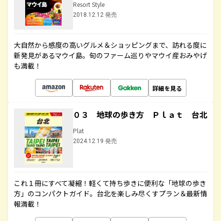
Resort Style
2018.12.12 発売
大自然から感度の高いグルメ＆ショッピングまで、訪れる度に
新発見があるマウイ島。旬のファーム巡りやマウイ産おみやげ
も満載！
詳細を見る
０３ 地球の歩き方 Ｐｌａｔ 台北
Plat
2024.12.19 発売
これ１冊にすべて凝縮！軽くて持ち歩きに便利な「地球の歩き
方」のコンパクトガイド。台北を楽しみ尽くすプラン＆最新情
報満載！