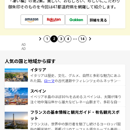
「凄い編」の第2集。美しい、おもしろい、珍しいにこだわり
御朱印そのものを今回は47都道府県を網羅して紹介します。
詳細を見る
…
1
2
3
4
14
AD
AD
人気の国と地域から探す
イタリア
イタリアは歴史、文化、グルメ、自然と多彩な魅力にあふ
れた国。
ローマ
の古代遺跡やフィレンツェのルネッサンス
美術、ヴェネツィアの運河など、歴史あるスポットはもち
スペイン
ろん、トスカーナの美しい田園風景やアマルフィ海岸の絶
景など、自然景観も見逃せない。観光の合間には、本場の
イベリア半島のほぼ80％を占めるスペインは、太陽が降り
ピザやパスタなど、絶品のイタリア料理を堪能することも
注ぐ地中海沿岸から雄大なピレネー山脈まで、多彩な自然
できる。朝目覚めてから夜眠るまで、すべての瞬間を楽し
と文化が詰まったヨーロッパ屈指の旅行先だ。多様な地域
フランスの基本情報と観光ガイド・有名観光スポ
ませてくれるイタリアで、忘れられない旅をしてみよう！
文化が根付くこの国では、情熱的なフラメンコ、熱気あふ
なお、新着のイタリア情報は
コンテンツ一覧
を参照してほ
れる闘牛、そして美味しいタパスが生活の一部となってい
ット
しい。
る。首都マドリードの洗練された雰囲気や、バルセロナの
フランスは、世界中の旅行者を魅了し続けるヨーロッパ屈
アートに溢れた街角から、地方では古代ローマ遺跡や中世
指の観光地だ。首都パリのエッフェル塔やルーブル美術館