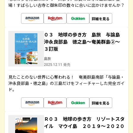
場！すばらしい古寺と御朱印の数々に合いに出かけませんか？
詳細を見る
０３ 地球の歩き方 島旅 与論島
沖永良部島 徳之島～奄美群島②～
３訂版
島旅
2025.12.11 発売
見たことのない世界に心奪われる！ 奄美群島南部「与論島・
沖永良部島・徳之島」の三島だけをフィーチャーした完全ガイ
ド。
詳細を見る
Ｒ０３ 地球の歩き方 リゾートスタ
イル マウイ島 ２０１９～２０２０