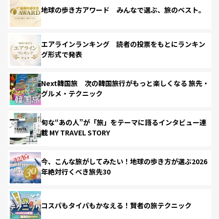
地球の歩き方アワード みんなで選ぶ、旅のベスト。
エアラインランキング 読者の投票をもとにランキン
グ形式で発表
Next韓国旅 次の韓国旅行がもっと楽しくなる 旅先・
グルメ・テクニック
旬な“あの人”が「旅」をテーマに語るインタビュー連
載 MY TRAVEL STORY
今、こんな旅がしてみたい！地球の歩き方が選ぶ2026
年絶対行くべき旅先30
コスパもタイパもかなえる！賢者の旅テクニック