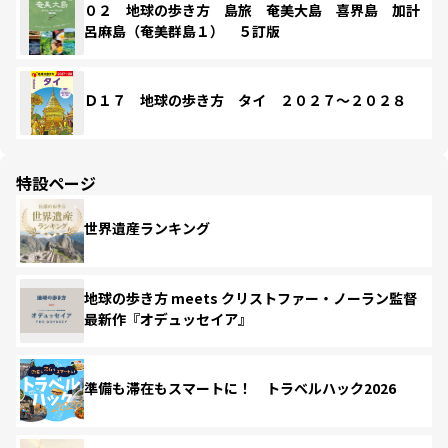
０２ 地球の歩き方 島旅 奄美大島 喜界島 加計
呂麻島（奄美群島１） ５訂版
Ｄ１７ 地球の歩き方 タイ ２０２７～２０２８
特設ページ
世界遺産ランキング
地球の歩き方 meets クリストファー・ノーラン監督
最新作『オデュッセイア』
準備も滞在もスマートに！ トラベルハック2026