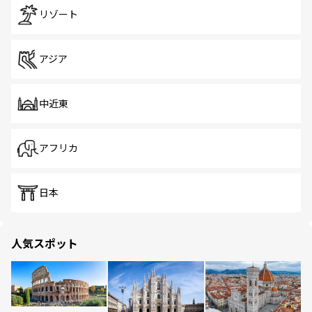
リゾート
アジア
中近東
アフリカ
日本
人気スポット