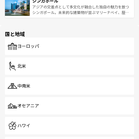
参照してほしい。
シンガポール
激する。気候は一年中温暖で、どの季節にも異なる楽しみ
み、どこを訪れても感動するはず。観光スポットが密集し
が待っている。親しみやすいタイの人々、仏教を中心とし
ており、効率よく見どころを回れるのも魅力。息をのむよ
アジアの交差点として多文化が融合した独自の魅力を放つ
た文化、そして多様な観光資源が、訪れる旅人を魅了し続
うな絶景から文化的な体験まで、香港を存分に楽しみ尽く
シンガポール。未来的な建築物が並ぶマリーナベイ、歴史
ける。 なお、新着のタイ情報は
コンテンツ一覧
を参照して
そう。 なお、新着の香港情報は
コンテンツ一覧
を参照して
と伝統を感じられるエスニックタウン、多数の緑豊かな公
ほしい。
ほしい。
園や自然保護区など、自然が調和した近代的な景観と文化
の多様性あふれるカラフルな町は、どこを歩いても新しい
国と地域
発見がある。さらに、治安のよさや充実した公共交通機関
も、旅行者にとっては魅力的なポイント。グルメも豊富
で、ホーカーズは地元の風情を楽しめる外せないスポット
ヨーロッパ
だ。訪れる人を飽きさせないシンガポールで、多様な魅力
を体感しよう。 なお、新着のシンガポール情報は
コンテン
ツ一覧
を参照してほしい。
北米
中南米
オセアニア
ハワイ