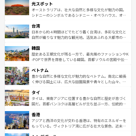
文化が魅力。旅行者はアメリカの各地域で異なる魅力を楽
島だが、静かな自然を求めるならマウイ島やカウアイ島が
光スポット
しみながら、その多様性と豊かな歴史を感じることができ
おすすめ。エメラルドグリーンに輝く海をはじめ、豊かな
オーストラリアは、壮大な自然と多様な文化が魅力の国。
るだろう。車でのロードトリップや列車の旅も、アメリカ
文化や歴史が息づいている。「アロハスピリット」と呼ば
シドニーのシンボルであるシドニー・オペラハウス、オー
ならではの贅沢な旅のスタイルだ。 なお、新着のアメリカ
れるおもてなしの心で訪れる人々を迎えてくれるハワイの
ストラリア東海岸北部に広がる大サンゴ礁地帯グレートバ
情報は
コンテンツ一覧
を参照してほしい。
人々、おいしいローカルフードやハワイアンミュージッ
台湾
リアリーフや大陸中央部にそびえるウルル（エアーズロッ
ク、伝統的なフラダンスなど、すべてがハワイの魅力を彩
ク）、タスマニアの美しい原生林やケアンズの熱帯雨林な
日本から約４時間ほどでたどり着く台湾は、多彩な文化と
っている。訪れるたびに新しい発見と感動が待っているハ
ど、見どころがたくさん。また、カフェやワイン、オージ
自然が織りなす魅力的な観光地。活気あふれる大都市の台
ワイを、存分に味わってほしい。 なお、新着のハワイ情報
ービーフなどの食文化も豊かで、美味しいものであふれて
北やノスタルジックな町並みが人気な九份（ジォウフェ
は
コンテンツ一覧
を参照してほしい。
韓国
いる。アクティビティも充実しており、サーフィンやダイ
ン）、静ひつな山岳地帯である台湾東部など、都市の喧騒
ビング、ハイキングなど、アウトドア好きにはたまらな
と山間の静けさが共存しており、訪れる人に新しい発見と
歴史ある王朝文化が残る一方で、最先端のファッションやK
い。オーストラリアの多彩な魅力を存分に味わいつくそ
驚きをもたらしてくれる。また、奥深い台湾の食文化も魅
-POPで世界を席巻している韓国。首都ソウルの宮殿や伝統
う。 なお、新着のオーストラリア情報は
コンテンツ一覧
を
力で、夜市などの屋台グルメから高級料理、ヘルシーで美
家屋が並ぶエリアでは韓国の歴史と文化に浸ることがで
参照してほしい。
ベトナム
容にもいいと評判のスイーツなど、バラエティ豊かな料理
き、地方に足を延ばせば四季折々の自然美を楽しむことが
が味わえる。 なお、新着の台湾情報は
コンテンツ一覧
を参
できる。そして、キムチや焼肉、絶品のストリートフード
豊かな自然と多様な文化が魅力的なベトナム。南北に細長
照してほしい。
まで、さまざまな韓国料理が待っている。夜には、韓国な
く伸びる国土には、広大な田園風景や青々とした山々、世
らではのナイトライフも堪能できる。あたたかいホスピタ
界遺産に登録された壮大な自然景観が点在し、都市部では
タイ
リティに包まれながら、韓国の多彩な魅力を心ゆくまで味
急速な発展と共に伝統が息づく。ハノイの古い町並みやホ
わってみてほしい。 なお、新着の韓国情報は
コンテンツ一
ーチミン市のフランス統治時代の建物も、独特の雰囲気を
タイは、東南アジアに位置する豊かな自然と歴史が息づく
覧
を参照してほしい。
醸し出している。また、バラエティの豊かさとおいしさで
国だ。首都バンコクは高層ビルが立ち並ぶ一方、伝統的な
世界中の食通を魅了してやまないベトナム料理も魅力のひ
寺院や市場がいたるところに点在し、古きよき文化と現代
香港
とつ。フォーやバインミー、ベトナムコーヒーなどは、ぜ
の活気が交差している。北部ではチェンマイなどの山岳地
ひ現地で味わいたい。どの地域を訪れてもあたたかい人々
帯で自然と触れ合い、南部ではプーケットやクラビの美し
アジアと西洋の文化が交わる香港は、特有のエネルギーを
が旅行者を迎えてくれるので、きっと忘れられない旅にな
いビーチでリゾート気分を楽しむことができる。タイ料理
もっている。ヴィクトリア湾に広がる壮大な景色、近未来
るはずだ。 なお、新着のベトナム情報は
コンテンツ一覧
を
は世界的に有名で、屋台から高級レストランまで味覚を刺
的なアートスポット、そして歴史と現代が融合した町並