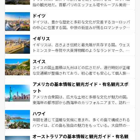
アートに溢れた街角から、地方では古代ローマ遺跡や中世
指の観光地だ。首都パリのエッフェル塔やルーブル美術館
の城塞都市、穏やかなビーチリゾートまで多彩な表情を見
といった象徴的なスポットから、田舎町の古風な美しさま
せる。地方によって風土や気候が異なるスペインはその個
ドイツ
で、幅広い魅力が詰まっている。華麗な宮殿、歴史的な大
性で訪れる人を魅了する。 なお、新着のスペイン情報は
コ
聖堂、美しいビーチ、そして豊かな自然が、訪れる者を心
ドイツは、豊かな歴史と多彩な文化が交差するヨーロッパ
ンテンツ一覧
を参照してほしい。
から魅了する。また、フランスは美食の国としても知ら
の中心に位置する国。中世の街並みが残るロマンチック街
れ、フランス料理はユネスコ無形文化遺産にも登録されて
道から、未来を先取りするようなモダンな都市まで多様な
イギリス
いる。シャンパンの発祥地であるランス、プロヴァンスの
顔を持つこの国は、どこを歩いても飽きることがない。ベ
香り高いラベンダー畑など、多彩な楽しみ方が可能だ。さ
ルリンの文化的活気、バイエルン州のアルプスの絶景、そ
イギリスは、古きよき伝統と最先端が共存する国。ウェス
らに、パリ以外の地域にも魅力が溢れており、どの街角に
してライン川沿いのワイン畑といった風景は必見。ビール
トミンスター寺院や大英博物館のようなランドマーク、歴
も豊かな歴史と文化が息づいている。パリ以外の個性あふ
とソーセージを味わいながら地元の人と過ごす楽しい時間
史ある大学都市、美しい丘陵地帯や牧歌的な風景など、エ
れる地方に足を運ぶとそれぞれで全く異なる文化を体験で
スイス
は、お酒好きな人にはぜひ体験してほしい。 なお、新着の
リアごとに異なる魅力がある。また、優雅なアフタヌーン
きるだろう。 なお、新着のフランス情報は
コンテンツ一覧
ドイツ情報は
コンテンツ一覧
を参照してほしい。
ティー、ビール好きにはたまらない英国パブ、サッカー観
スイスの国土面積は九州ほどの広さだが、運行時刻が正確
を参照してほしい。
戦など、本場だからこそできる体験も豊富。イギリスを旅
な交通網が整備されており、初心者でも安心して個人旅行
して楽しみつくそう。 なお、新着のイギリス情報は
コンテ
を楽しめる。日本同様に時刻表どおりの旅が可能だ。中世
アメリカの基本情報と観光ガイド・有名観光スポ
ンツ一覧
を参照してほしい。
の建物がそのまま残る町や、スイスならではのユニークな
博物館もあり、アルプス観光だけでなく町歩きも満喫する
ット
ことができる。国民の所得が高いため物価も高いが、旅行
アメリカ合衆国は、広大な土地と多様な文化が魅力の国。
者向けの交通パス提供のサービスもあり、うまく活用すれ
東海岸の都市部から西海岸のカリフォルニアまで、訪れる
ば市内交通費無料で観光を楽しむこともできる。 なお、新
場所ごとに異なる風景と体験が待っている。ニューヨーク
着のスイス情報は
コンテンツ一覧
を参照してほしい。
ハワイ
のような巨大都市は、観光、ショッピング、エンターテイ
ンメントが詰まった刺激的なスポットだ。一方、アメリカ
年間を通じて温暖な気候に恵まれ、多くの島で構成される
西部には大自然が広がり、グランドキャニオンやイエロー
ハワイは、どの島も独自の魅力をもっている。大自然の神
ストーン国立公園といった絶景が堪能できる。さらに、南
秘を感じたいなら、火山が生み出した壮大な景観を誇るハ
オーストラリアの基本情報と観光ガイド・有名観
部のニューオーリンズでは、音楽と美食が融合した独特の
ワイ島は見逃せない。また、定番の観光地といえばオアフ