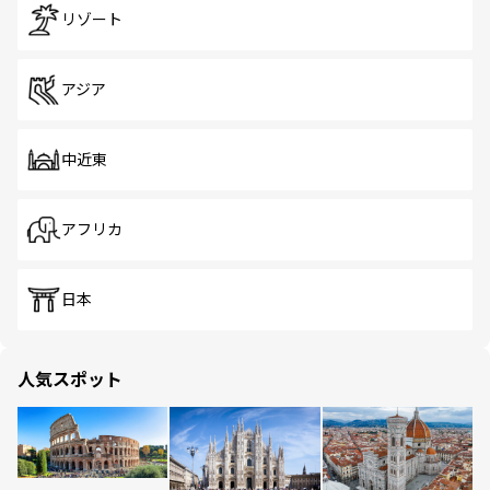
リゾート
アジア
中近東
アフリカ
日本
人気スポット