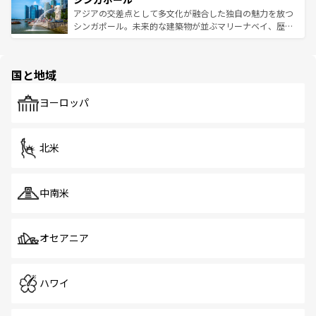
が待っている。親しみやすいタイの人々、仏教を中心とし
ており、効率よく見どころを回れるのも魅力。息をのむよ
アジアの交差点として多文化が融合した独自の魅力を放つ
た文化、そして多様な観光資源が、訪れる旅人を魅了し続
うな絶景から文化的な体験まで、香港を存分に楽しみ尽く
シンガポール。未来的な建築物が並ぶマリーナベイ、歴史
ける。 なお、新着のタイ情報は
コンテンツ一覧
を参照して
そう。 なお、新着の香港情報は
コンテンツ一覧
を参照して
と伝統を感じられるエスニックタウン、多数の緑豊かな公
ほしい。
ほしい。
園や自然保護区など、自然が調和した近代的な景観と文化
の多様性あふれるカラフルな町は、どこを歩いても新しい
国と地域
発見がある。さらに、治安のよさや充実した公共交通機関
も、旅行者にとっては魅力的なポイント。グルメも豊富
で、ホーカーズは地元の風情を楽しめる外せないスポット
ヨーロッパ
だ。訪れる人を飽きさせないシンガポールで、多様な魅力
を体感しよう。 なお、新着のシンガポール情報は
コンテン
ツ一覧
を参照してほしい。
北米
中南米
オセアニア
ハワイ