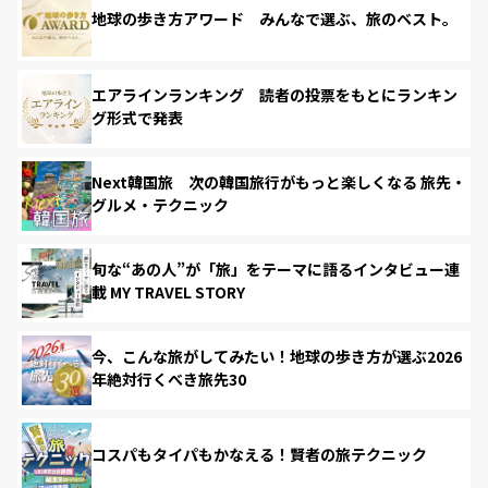
地球の歩き方アワード みんなで選ぶ、旅のベスト。
エアラインランキング 読者の投票をもとにランキン
グ形式で発表
Next韓国旅 次の韓国旅行がもっと楽しくなる 旅先・
グルメ・テクニック
旬な“あの人”が「旅」をテーマに語るインタビュー連
載 MY TRAVEL STORY
今、こんな旅がしてみたい！地球の歩き方が選ぶ2026
年絶対行くべき旅先30
コスパもタイパもかなえる！賢者の旅テクニック