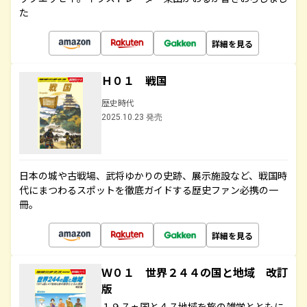
た
詳細を見る
Ｈ０１ 戦国
歴史時代
2025.10.23 発売
日本の城や古戦場、武将ゆかりの史跡、展示施設など、戦国時
代にまつわるスポットを徹底ガイドする歴史ファン必携の一
冊。
詳細を見る
Ｗ０１ 世界２４４の国と地域 改訂
版
１９７ヵ国と４７地域を旅の雑学とともに