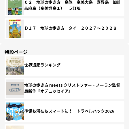
０２ 地球の歩き方 島旅 奄美大島 喜界島 加計
呂麻島（奄美群島１） ５訂版
Ｄ１７ 地球の歩き方 タイ ２０２７～２０２８
特設ページ
世界遺産ランキング
地球の歩き方 meets クリストファー・ノーラン監督
最新作『オデュッセイア』
準備も滞在もスマートに！ トラベルハック2026