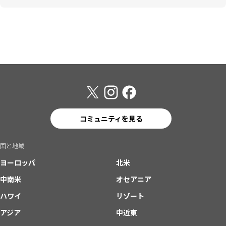
コミュニティを見る
国と地域
ヨーロッパ
北米
中南米
オセアニア
ハワイ
リゾート
アジア
中近東