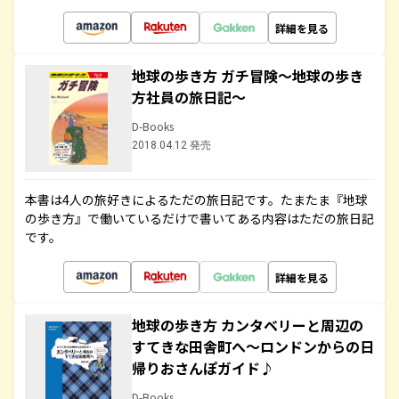
詳細を見る
地球の歩き方 ガチ冒険～地球の歩き
方社員の旅日記～
D-Books
2018.04.12 発売
本書は4人の旅好きによるただの旅日記です。たまたま『地球
の歩き方』で働いているだけで書いてある内容はただの旅日記
です。
詳細を見る
地球の歩き方 カンタベリーと周辺の
すてきな田舎町へ～ロンドンからの日
帰りおさんぽガイド♪
D-Books