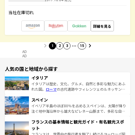
2017.10.04 発売
当社在庫切れ
詳細を見る
…
1
2
3
15
AD
AD
人気の国と地域から探す
イタリア
イタリアは歴史、文化、グルメ、自然と多彩な魅力にあふ
れた国。
ローマ
の古代遺跡やフィレンツェのルネッサンス
美術、ヴェネツィアの運河など、歴史あるスポットはもち
スペイン
ろん、トスカーナの美しい田園風景やアマルフィ海岸の絶
景など、自然景観も見逃せない。観光の合間には、本場の
イベリア半島のほぼ80％を占めるスペインは、太陽が降り
ピザやパスタなど、絶品のイタリア料理を堪能することも
注ぐ地中海沿岸から雄大なピレネー山脈まで、多彩な自然
できる。朝目覚めてから夜眠るまで、すべての瞬間を楽し
と文化が詰まったヨーロッパ屈指の旅行先だ。多様な地域
フランスの基本情報と観光ガイド・有名観光スポ
ませてくれるイタリアで、忘れられない旅をしてみよう！
文化が根付くこの国では、情熱的なフラメンコ、熱気あふ
なお、新着のイタリア情報は
コンテンツ一覧
を参照してほ
れる闘牛、そして美味しいタパスが生活の一部となってい
ット
しい。
る。首都マドリードの洗練された雰囲気や、バルセロナの
フランスは、世界中の旅行者を魅了し続けるヨーロッパ屈