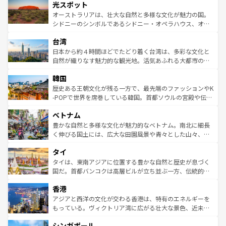
文化が魅力。旅行者はアメリカの各地域で異なる魅力を楽
島だが、静かな自然を求めるならマウイ島やカウアイ島が
光スポット
しみながら、その多様性と豊かな歴史を感じることができ
おすすめ。エメラルドグリーンに輝く海をはじめ、豊かな
オーストラリアは、壮大な自然と多様な文化が魅力の国。
るだろう。車でのロードトリップや列車の旅も、アメリカ
文化や歴史が息づいている。「アロハスピリット」と呼ば
シドニーのシンボルであるシドニー・オペラハウス、オー
ならではの贅沢な旅のスタイルだ。 なお、新着のアメリカ
れるおもてなしの心で訪れる人々を迎えてくれるハワイの
ストラリア東海岸北部に広がる大サンゴ礁地帯グレートバ
情報は
コンテンツ一覧
を参照してほしい。
人々、おいしいローカルフードやハワイアンミュージッ
台湾
リアリーフや大陸中央部にそびえるウルル（エアーズロッ
ク、伝統的なフラダンスなど、すべてがハワイの魅力を彩
ク）、タスマニアの美しい原生林やケアンズの熱帯雨林な
日本から約４時間ほどでたどり着く台湾は、多彩な文化と
っている。訪れるたびに新しい発見と感動が待っているハ
ど、見どころがたくさん。また、カフェやワイン、オージ
自然が織りなす魅力的な観光地。活気あふれる大都市の台
ワイを、存分に味わってほしい。 なお、新着のハワイ情報
ービーフなどの食文化も豊かで、美味しいものであふれて
北やノスタルジックな町並みが人気な九份（ジォウフェ
は
コンテンツ一覧
を参照してほしい。
韓国
いる。アクティビティも充実しており、サーフィンやダイ
ン）、静ひつな山岳地帯である台湾東部など、都市の喧騒
ビング、ハイキングなど、アウトドア好きにはたまらな
と山間の静けさが共存しており、訪れる人に新しい発見と
歴史ある王朝文化が残る一方で、最先端のファッションやK
い。オーストラリアの多彩な魅力を存分に味わいつくそ
驚きをもたらしてくれる。また、奥深い台湾の食文化も魅
-POPで世界を席巻している韓国。首都ソウルの宮殿や伝統
う。 なお、新着のオーストラリア情報は
コンテンツ一覧
を
力で、夜市などの屋台グルメから高級料理、ヘルシーで美
家屋が並ぶエリアでは韓国の歴史と文化に浸ることがで
参照してほしい。
ベトナム
容にもいいと評判のスイーツなど、バラエティ豊かな料理
き、地方に足を延ばせば四季折々の自然美を楽しむことが
が味わえる。 なお、新着の台湾情報は
コンテンツ一覧
を参
できる。そして、キムチや焼肉、絶品のストリートフード
豊かな自然と多様な文化が魅力的なベトナム。南北に細長
照してほしい。
まで、さまざまな韓国料理が待っている。夜には、韓国な
く伸びる国土には、広大な田園風景や青々とした山々、世
らではのナイトライフも堪能できる。あたたかいホスピタ
界遺産に登録された壮大な自然景観が点在し、都市部では
タイ
リティに包まれながら、韓国の多彩な魅力を心ゆくまで味
急速な発展と共に伝統が息づく。ハノイの古い町並みやホ
わってみてほしい。 なお、新着の韓国情報は
コンテンツ一
ーチミン市のフランス統治時代の建物も、独特の雰囲気を
タイは、東南アジアに位置する豊かな自然と歴史が息づく
覧
を参照してほしい。
醸し出している。また、バラエティの豊かさとおいしさで
国だ。首都バンコクは高層ビルが立ち並ぶ一方、伝統的な
世界中の食通を魅了してやまないベトナム料理も魅力のひ
寺院や市場がいたるところに点在し、古きよき文化と現代
香港
とつ。フォーやバインミー、ベトナムコーヒーなどは、ぜ
の活気が交差している。北部ではチェンマイなどの山岳地
ひ現地で味わいたい。どの地域を訪れてもあたたかい人々
帯で自然と触れ合い、南部ではプーケットやクラビの美し
アジアと西洋の文化が交わる香港は、特有のエネルギーを
が旅行者を迎えてくれるので、きっと忘れられない旅にな
いビーチでリゾート気分を楽しむことができる。タイ料理
もっている。ヴィクトリア湾に広がる壮大な景色、近未来
るはずだ。 なお、新着のベトナム情報は
コンテンツ一覧
を
は世界的に有名で、屋台から高級レストランまで味覚を刺
的なアートスポット、そして歴史と現代が融合した町並
参照してほしい。
シンガポール
激する。気候は一年中温暖で、どの季節にも異なる楽しみ
み、どこを訪れても感動するはず。観光スポットが密集し