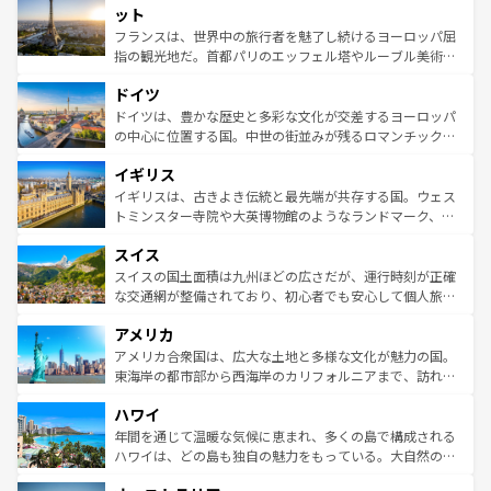
なお、新着のイタリア情報は
コンテンツ一覧
を参照してほ
れる闘牛、そして美味しいタパスが生活の一部となってい
ット
しい。
る。首都マドリードの洗練された雰囲気や、バルセロナの
フランスは、世界中の旅行者を魅了し続けるヨーロッパ屈
アートに溢れた街角から、地方では古代ローマ遺跡や中世
指の観光地だ。首都パリのエッフェル塔やルーブル美術館
の城塞都市、穏やかなビーチリゾートまで多彩な表情を見
といった象徴的なスポットから、田舎町の古風な美しさま
せる。地方によって風土や気候が異なるスペインはその個
ドイツ
で、幅広い魅力が詰まっている。華麗な宮殿、歴史的な大
性で訪れる人を魅了する。 なお、新着のスペイン情報は
コ
聖堂、美しいビーチ、そして豊かな自然が、訪れる者を心
ドイツは、豊かな歴史と多彩な文化が交差するヨーロッパ
ンテンツ一覧
を参照してほしい。
から魅了する。また、フランスは美食の国としても知ら
の中心に位置する国。中世の街並みが残るロマンチック街
れ、フランス料理はユネスコ無形文化遺産にも登録されて
道から、未来を先取りするようなモダンな都市まで多様な
イギリス
いる。シャンパンの発祥地であるランス、プロヴァンスの
顔を持つこの国は、どこを歩いても飽きることがない。ベ
香り高いラベンダー畑など、多彩な楽しみ方が可能だ。さ
ルリンの文化的活気、バイエルン州のアルプスの絶景、そ
イギリスは、古きよき伝統と最先端が共存する国。ウェス
らに、パリ以外の地域にも魅力が溢れており、どの街角に
してライン川沿いのワイン畑といった風景は必見。ビール
トミンスター寺院や大英博物館のようなランドマーク、歴
も豊かな歴史と文化が息づいている。パリ以外の個性あふ
とソーセージを味わいながら地元の人と過ごす楽しい時間
史ある大学都市、美しい丘陵地帯や牧歌的な風景など、エ
れる地方に足を運ぶとそれぞれで全く異なる文化を体験で
スイス
は、お酒好きな人にはぜひ体験してほしい。 なお、新着の
リアごとに異なる魅力がある。また、優雅なアフタヌーン
きるだろう。 なお、新着のフランス情報は
コンテンツ一覧
ドイツ情報は
コンテンツ一覧
を参照してほしい。
ティー、ビール好きにはたまらない英国パブ、サッカー観
スイスの国土面積は九州ほどの広さだが、運行時刻が正確
を参照してほしい。
戦など、本場だからこそできる体験も豊富。イギリスを旅
な交通網が整備されており、初心者でも安心して個人旅行
して楽しみつくそう。 なお、新着のイギリス情報は
コンテ
を楽しめる。日本同様に時刻表どおりの旅が可能だ。中世
アメリカ
ンツ一覧
を参照してほしい。
の建物がそのまま残る町や、スイスならではのユニークな
博物館もあり、アルプス観光だけでなく町歩きも満喫する
アメリカ合衆国は、広大な土地と多様な文化が魅力の国。
ことができる。国民の所得が高いため物価も高いが、旅行
東海岸の都市部から西海岸のカリフォルニアまで、訪れる
者向けの交通パス提供のサービスもあり、うまく活用すれ
場所ごとに異なる風景と体験が待っている。ニューヨーク
ハワイ
ば市内交通費無料で観光を楽しむこともできる。 なお、新
のような巨大都市は、観光、ショッピング、エンターテイ
着のスイス情報は
コンテンツ一覧
を参照してほしい。
ンメントが詰まった刺激的なスポットだ。一方、アメリカ
年間を通じて温暖な気候に恵まれ、多くの島で構成される
西部には大自然が広がり、グランドキャニオンやイエロー
ハワイは、どの島も独自の魅力をもっている。大自然の神
ストーン国立公園といった絶景が堪能できる。さらに、南
秘を感じたいなら、火山が生み出した壮大な景観を誇るハ