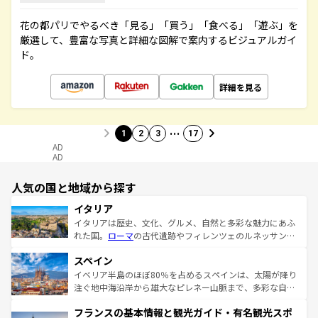
花の都パリでやるべき「見る」「買う」「食べる」「遊ぶ」を
厳選して、豊富な写真と詳細な図解で案内するビジュアルガイ
ド。
詳細を見る
…
1
2
3
17
AD
AD
人気の国と地域から探す
イタリア
イタリアは歴史、文化、グルメ、自然と多彩な魅力にあふ
れた国。
ローマ
の古代遺跡やフィレンツェのルネッサンス
美術、ヴェネツィアの運河など、歴史あるスポットはもち
スペイン
ろん、トスカーナの美しい田園風景やアマルフィ海岸の絶
景など、自然景観も見逃せない。観光の合間には、本場の
イベリア半島のほぼ80％を占めるスペインは、太陽が降り
ピザやパスタなど、絶品のイタリア料理を堪能することも
注ぐ地中海沿岸から雄大なピレネー山脈まで、多彩な自然
できる。朝目覚めてから夜眠るまで、すべての瞬間を楽し
と文化が詰まったヨーロッパ屈指の旅行先だ。多様な地域
フランスの基本情報と観光ガイド・有名観光スポ
ませてくれるイタリアで、忘れられない旅をしてみよう！
文化が根付くこの国では、情熱的なフラメンコ、熱気あふ