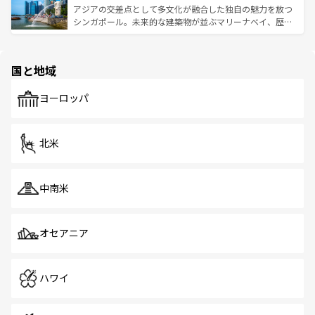
が待っている。親しみやすいタイの人々、仏教を中心とし
ており、効率よく見どころを回れるのも魅力。息をのむよ
アジアの交差点として多文化が融合した独自の魅力を放つ
た文化、そして多様な観光資源が、訪れる旅人を魅了し続
うな絶景から文化的な体験まで、香港を存分に楽しみ尽く
シンガポール。未来的な建築物が並ぶマリーナベイ、歴史
ける。 なお、新着のタイ情報は
コンテンツ一覧
を参照して
そう。 なお、新着の香港情報は
コンテンツ一覧
を参照して
と伝統を感じられるエスニックタウン、多数の緑豊かな公
ほしい。
ほしい。
園や自然保護区など、自然が調和した近代的な景観と文化
の多様性あふれるカラフルな町は、どこを歩いても新しい
国と地域
発見がある。さらに、治安のよさや充実した公共交通機関
も、旅行者にとっては魅力的なポイント。グルメも豊富
で、ホーカーズは地元の風情を楽しめる外せないスポット
ヨーロッパ
だ。訪れる人を飽きさせないシンガポールで、多様な魅力
を体感しよう。 なお、新着のシンガポール情報は
コンテン
ツ一覧
を参照してほしい。
北米
中南米
オセアニア
ハワイ