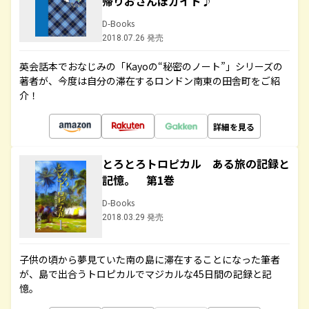
帰りおさんぽガイド♪
D-Books
2018.07.26 発売
英会話本でおなじみの「Kayoの“秘密のノート”」シリーズの
著者が、今度は自分の滞在するロンドン南東の田舎町をご紹
介！
詳細を見る
とろとろトロピカル ある旅の記録と
記憶。 第1巻
D-Books
2018.03.29 発売
子供の頃から夢見ていた南の島に滞在することになった筆者
が、島で出合うトロピカルでマジカルな45日間の記録と記
憶。