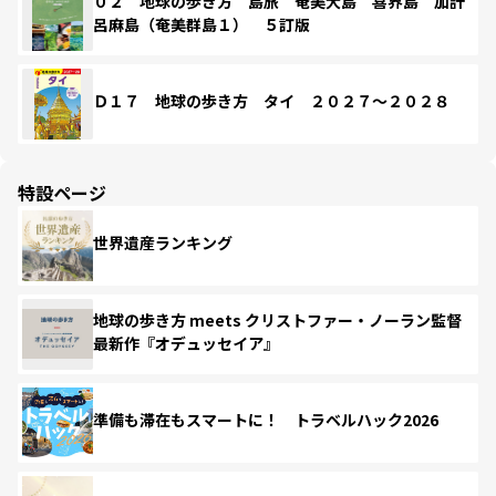
０２ 地球の歩き方 島旅 奄美大島 喜界島 加計
呂麻島（奄美群島１） ５訂版
Ｄ１７ 地球の歩き方 タイ ２０２７～２０２８
特設ページ
世界遺産ランキング
地球の歩き方 meets クリストファー・ノーラン監督
最新作『オデュッセイア』
準備も滞在もスマートに！ トラベルハック2026