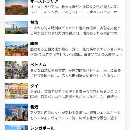
オーストラリア
部のニューオーリンズでは、音楽と美食が融合した独特の
ワイ島は見逃せない。また、定番の観光地といえばオアフ
文化が魅力。旅行者はアメリカの各地域で異なる魅力を楽
島だが、静かな自然を求めるならマウイ島やカウアイ島が
オーストラリアは、壮大な自然と多様な文化が魅力の国。
しみながら、その多様性と豊かな歴史を感じることができ
おすすめ。エメラルドグリーンに輝く海をはじめ、豊かな
シドニーのシンボルであるシドニー・オペラハウス、オー
るだろう。車でのロードトリップや列車の旅も、アメリカ
文化や歴史が息づいている。「アロハスピリット」と呼ば
ストラリア東海岸北部に広がる大サンゴ礁地帯グレートバ
ならではの贅沢な旅のスタイルだ。 なお、新着のアメリカ
台湾
れるおもてなしの心で訪れる人々を迎えてくれるハワイの
リアリーフや大陸中央部にそびえるウルル（エアーズロッ
情報は
コンテンツ一覧
を参照してほしい。
人々、おいしいローカルフードやハワイアンミュージッ
ク）、タスマニアの美しい原生林やケアンズの熱帯雨林な
日本から約４時間ほどでたどり着く台湾は、多彩な文化と
ク、伝統的なフラダンスなど、すべてがハワイの魅力を彩
ど、見どころがたくさん。また、カフェやワイン、オージ
自然が織りなす魅力的な観光地。活気あふれる大都市の台
っている。訪れるたびに新しい発見と感動が待っているハ
ービーフなどの食文化も豊かで、美味しいものであふれて
北やノスタルジックな町並みが人気な九份（ジォウフェ
ワイを、存分に味わってほしい。 なお、新着のハワイ情報
韓国
いる。アクティビティも充実しており、サーフィンやダイ
ン）、静ひつな山岳地帯である台湾東部など、都市の喧騒
は
コンテンツ一覧
を参照してほしい。
ビング、ハイキングなど、アウトドア好きにはたまらな
と山間の静けさが共存しており、訪れる人に新しい発見と
歴史ある王朝文化が残る一方で、最先端のファッションやK
い。オーストラリアの多彩な魅力を存分に味わいつくそ
驚きをもたらしてくれる。また、奥深い台湾の食文化も魅
-POPで世界を席巻している韓国。首都ソウルの宮殿や伝統
う。 なお、新着のオーストラリア情報は
コンテンツ一覧
を
力で、夜市などの屋台グルメから高級料理、ヘルシーで美
家屋が並ぶエリアでは韓国の歴史と文化に浸ることがで
参照してほしい。
ベトナム
容にもいいと評判のスイーツなど、バラエティ豊かな料理
き、地方に足を延ばせば四季折々の自然美を楽しむことが
が味わえる。 なお、新着の台湾情報は
コンテンツ一覧
を参
できる。そして、キムチや焼肉、絶品のストリートフード
豊かな自然と多様な文化が魅力的なベトナム。南北に細長
照してほしい。
まで、さまざまな韓国料理が待っている。夜には、韓国な
く伸びる国土には、広大な田園風景や青々とした山々、世
らではのナイトライフも堪能できる。あたたかいホスピタ
界遺産に登録された壮大な自然景観が点在し、都市部では
タイ
リティに包まれながら、韓国の多彩な魅力を心ゆくまで味
急速な発展と共に伝統が息づく。ハノイの古い町並みやホ
わってみてほしい。 なお、新着の韓国情報は
コンテンツ一
ーチミン市のフランス統治時代の建物も、独特の雰囲気を
タイは、東南アジアに位置する豊かな自然と歴史が息づく
覧
を参照してほしい。
醸し出している。また、バラエティの豊かさとおいしさで
国だ。首都バンコクは高層ビルが立ち並ぶ一方、伝統的な
世界中の食通を魅了してやまないベトナム料理も魅力のひ
寺院や市場がいたるところに点在し、古きよき文化と現代
香港
とつ。フォーやバインミー、ベトナムコーヒーなどは、ぜ
の活気が交差している。北部ではチェンマイなどの山岳地
ひ現地で味わいたい。どの地域を訪れてもあたたかい人々
帯で自然と触れ合い、南部ではプーケットやクラビの美し
アジアと西洋の文化が交わる香港は、特有のエネルギーを
が旅行者を迎えてくれるので、きっと忘れられない旅にな
いビーチでリゾート気分を楽しむことができる。タイ料理
もっている。ヴィクトリア湾に広がる壮大な景色、近未来
るはずだ。 なお、新着のベトナム情報は
コンテンツ一覧
を
は世界的に有名で、屋台から高級レストランまで味覚を刺
的なアートスポット、そして歴史と現代が融合した町並
参照してほしい。
シンガポール
激する。気候は一年中温暖で、どの季節にも異なる楽しみ
み、どこを訪れても感動するはず。観光スポットが密集し