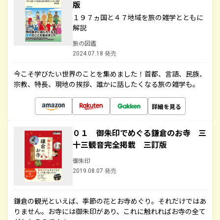
版
１９７ヵ国と４７地域を旅の雑学とともに
解説
旅の図鑑
2024.07.18 発売
今こそ学びたい世界のことを集めました！首都、言語、民族、
宗教、特長、現地の挨拶、誰かに話したくなる旅の雑学も。
詳細を見る
０１ 御朱印でめぐる鎌倉のお寺 三
十三観音完全掲載 三訂版
御朱印
2019.08.07 発売
鎌倉の観光といえば、季節の花とお寺めぐり。それだけではあ
りません。お寺には御朱印があり、これに触れればお寺の全て