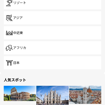
リゾート
アジア
中近東
アフリカ
日本
人気スポット