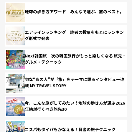
地球の歩き方アワード みんなで選ぶ、旅のベスト。
エアラインランキング 読者の投票をもとにランキン
グ形式で発表
Next韓国旅 次の韓国旅行がもっと楽しくなる 旅先・
グルメ・テクニック
旬な“あの人”が「旅」をテーマに語るインタビュー連
載 MY TRAVEL STORY
今、こんな旅がしてみたい！地球の歩き方が選ぶ2026
年絶対行くべき旅先30
コスパもタイパもかなえる！賢者の旅テクニック