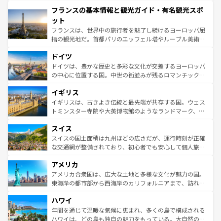
できる。朝目覚めてから夜眠るまで、すべての瞬間を楽し
と文化が詰まったヨーロッパ屈指の旅行先だ。多様な地域
フランスの基本情報と観光ガイド・有名観光スポ
ませてくれるイタリアで、忘れられない旅をしてみよう！
文化が根付くこの国では、情熱的なフラメンコ、熱気あふ
なお、新着のイタリア情報は
コンテンツ一覧
を参照してほ
れる闘牛、そして美味しいタパスが生活の一部となってい
ット
しい。
る。首都マドリードの洗練された雰囲気や、バルセロナの
フランスは、世界中の旅行者を魅了し続けるヨーロッパ屈
アートに溢れた街角から、地方では古代ローマ遺跡や中世
指の観光地だ。首都パリのエッフェル塔やルーブル美術館
の城塞都市、穏やかなビーチリゾートまで多彩な表情を見
といった象徴的なスポットから、田舎町の古風な美しさま
せる。地方によって風土や気候が異なるスペインはその個
ドイツ
で、幅広い魅力が詰まっている。華麗な宮殿、歴史的な大
性で訪れる人を魅了する。 なお、新着のスペイン情報は
コ
聖堂、美しいビーチ、そして豊かな自然が、訪れる者を心
ドイツは、豊かな歴史と多彩な文化が交差するヨーロッパ
ンテンツ一覧
を参照してほしい。
から魅了する。また、フランスは美食の国としても知ら
の中心に位置する国。中世の街並みが残るロマンチック街
れ、フランス料理はユネスコ無形文化遺産にも登録されて
道から、未来を先取りするようなモダンな都市まで多様な
イギリス
いる。シャンパンの発祥地であるランス、プロヴァンスの
顔を持つこの国は、どこを歩いても飽きることがない。ベ
香り高いラベンダー畑など、多彩な楽しみ方が可能だ。さ
ルリンの文化的活気、バイエルン州のアルプスの絶景、そ
イギリスは、古きよき伝統と最先端が共存する国。ウェス
らに、パリ以外の地域にも魅力が溢れており、どの街角に
してライン川沿いのワイン畑といった風景は必見。ビール
トミンスター寺院や大英博物館のようなランドマーク、歴
も豊かな歴史と文化が息づいている。パリ以外の個性あふ
とソーセージを味わいながら地元の人と過ごす楽しい時間
史ある大学都市、美しい丘陵地帯や牧歌的な風景など、エ
れる地方に足を運ぶとそれぞれで全く異なる文化を体験で
スイス
は、お酒好きな人にはぜひ体験してほしい。 なお、新着の
リアごとに異なる魅力がある。また、優雅なアフタヌーン
きるだろう。 なお、新着のフランス情報は
コンテンツ一覧
ドイツ情報は
コンテンツ一覧
を参照してほしい。
ティー、ビール好きにはたまらない英国パブ、サッカー観
スイスの国土面積は九州ほどの広さだが、運行時刻が正確
を参照してほしい。
戦など、本場だからこそできる体験も豊富。イギリスを旅
な交通網が整備されており、初心者でも安心して個人旅行
して楽しみつくそう。 なお、新着のイギリス情報は
コンテ
を楽しめる。日本同様に時刻表どおりの旅が可能だ。中世
アメリカ
ンツ一覧
を参照してほしい。
の建物がそのまま残る町や、スイスならではのユニークな
博物館もあり、アルプス観光だけでなく町歩きも満喫する
アメリカ合衆国は、広大な土地と多様な文化が魅力の国。
ことができる。国民の所得が高いため物価も高いが、旅行
東海岸の都市部から西海岸のカリフォルニアまで、訪れる
者向けの交通パス提供のサービスもあり、うまく活用すれ
場所ごとに異なる風景と体験が待っている。ニューヨーク
ハワイ
ば市内交通費無料で観光を楽しむこともできる。 なお、新
のような巨大都市は、観光、ショッピング、エンターテイ
着のスイス情報は
コンテンツ一覧
を参照してほしい。
ンメントが詰まった刺激的なスポットだ。一方、アメリカ
年間を通じて温暖な気候に恵まれ、多くの島で構成される
西部には大自然が広がり、グランドキャニオンやイエロー
ハワイは、どの島も独自の魅力をもっている。大自然の神