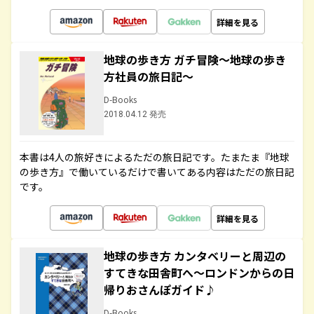
詳細を見る
地球の歩き方 ガチ冒険～地球の歩き
方社員の旅日記～
D-Books
2018.04.12 発売
本書は4人の旅好きによるただの旅日記です。たまたま『地球
の歩き方』で働いているだけで書いてある内容はただの旅日記
です。
詳細を見る
地球の歩き方 カンタベリーと周辺の
すてきな田舎町へ～ロンドンからの日
帰りおさんぽガイド♪
D-Books