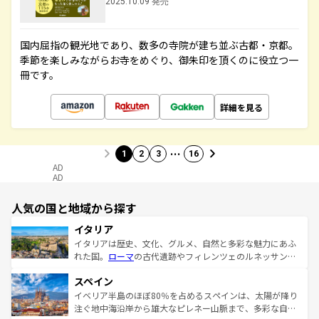
2025.10.09 発売
国内屈指の観光地であり、数多の寺院が建ち並ぶ古都・京都。
季節を楽しみながらお寺をめぐり、御朱印を頂くのに役立つ一
冊です。
詳細を見る
…
1
2
3
16
AD
AD
人気の国と地域から探す
イタリア
イタリアは歴史、文化、グルメ、自然と多彩な魅力にあふ
れた国。
ローマ
の古代遺跡やフィレンツェのルネッサンス
美術、ヴェネツィアの運河など、歴史あるスポットはもち
スペイン
ろん、トスカーナの美しい田園風景やアマルフィ海岸の絶
景など、自然景観も見逃せない。観光の合間には、本場の
イベリア半島のほぼ80％を占めるスペインは、太陽が降り
ピザやパスタなど、絶品のイタリア料理を堪能することも
注ぐ地中海沿岸から雄大なピレネー山脈まで、多彩な自然