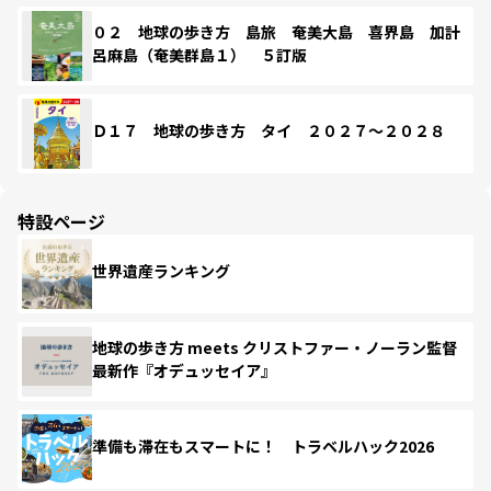
０２ 地球の歩き方 島旅 奄美大島 喜界島 加計
呂麻島（奄美群島１） ５訂版
Ｄ１７ 地球の歩き方 タイ ２０２７～２０２８
特設ページ
世界遺産ランキング
地球の歩き方 meets クリストファー・ノーラン監督
最新作『オデュッセイア』
準備も滞在もスマートに！ トラベルハック2026