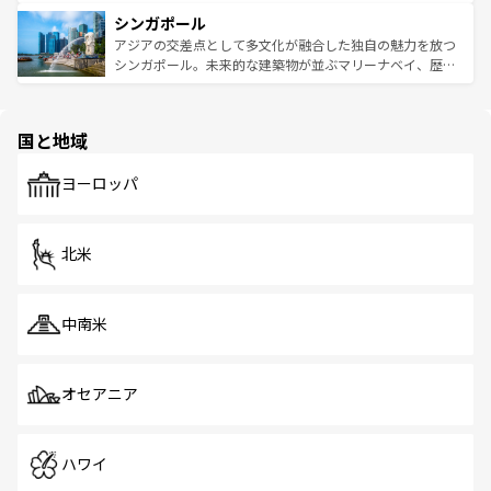
るはずだ。 なお、新着のベトナム情報は
コンテンツ一覧
を
は世界的に有名で、屋台から高級レストランまで味覚を刺
的なアートスポット、そして歴史と現代が融合した町並
参照してほしい。
シンガポール
激する。気候は一年中温暖で、どの季節にも異なる楽しみ
み、どこを訪れても感動するはず。観光スポットが密集し
が待っている。親しみやすいタイの人々、仏教を中心とし
ており、効率よく見どころを回れるのも魅力。息をのむよ
アジアの交差点として多文化が融合した独自の魅力を放つ
た文化、そして多様な観光資源が、訪れる旅人を魅了し続
うな絶景から文化的な体験まで、香港を存分に楽しみ尽く
シンガポール。未来的な建築物が並ぶマリーナベイ、歴史
ける。 なお、新着のタイ情報は
コンテンツ一覧
を参照して
そう。 なお、新着の香港情報は
コンテンツ一覧
を参照して
と伝統を感じられるエスニックタウン、多数の緑豊かな公
ほしい。
ほしい。
園や自然保護区など、自然が調和した近代的な景観と文化
の多様性あふれるカラフルな町は、どこを歩いても新しい
国と地域
発見がある。さらに、治安のよさや充実した公共交通機関
も、旅行者にとっては魅力的なポイント。グルメも豊富
で、ホーカーズは地元の風情を楽しめる外せないスポット
ヨーロッパ
だ。訪れる人を飽きさせないシンガポールで、多様な魅力
を体感しよう。 なお、新着のシンガポール情報は
コンテン
ツ一覧
を参照してほしい。
北米
中南米
オセアニア
ハワイ