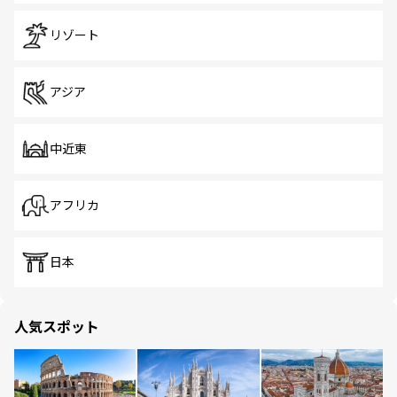
リゾート
アジア
中近東
アフリカ
日本
人気スポット