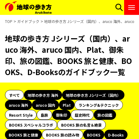
TOP
ガイドブック
地球の歩き方 Jシリーズ（国内）、aruco 海外、aruco 
地球の歩き方 Jシリーズ（国内）、ar
uco 海外、aruco 国内、Plat、御朱
印、旅の図鑑、BOOKS 旅と健康、BO
OKS、D-Booksのガイドブック一覧
すべて
地球の歩き方 海外
地球の歩き方 Jシリーズ（国内）
aruco 海外
aruco 国内
Plat
ランキング&テクニック
Resort Style
島旅
御朱印
歴史時代
旅の図鑑
BOOKS スペシャルコラボ
BOOKS 旅の名言＆絶景
BOOKS 旅と健康
BOOKS 旅の読み物
BOOKS
D-Books