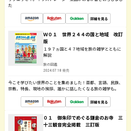
た
詳細を見る
Ｗ０１ 世界２４４の国と地域 改訂
版
１９７ヵ国と４７地域を旅の雑学とともに
解説
旅の図鑑
2024.07.18 発売
今こそ学びたい世界のことを集めました！首都、言語、民族、
宗教、特長、現地の挨拶、誰かに話したくなる旅の雑学も。
詳細を見る
０１ 御朱印でめぐる鎌倉のお寺 三
十三観音完全掲載 三訂版