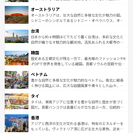
ストーン国立公園といった絶景が堪能できる。さらに、南
秘を感じたいなら、火山が生み出した壮大な景観を誇るハ
オーストラリア
部のニューオーリンズでは、音楽と美食が融合した独特の
ワイ島は見逃せない。また、定番の観光地といえばオアフ
文化が魅力。旅行者はアメリカの各地域で異なる魅力を楽
島だが、静かな自然を求めるならマウイ島やカウアイ島が
オーストラリアは、壮大な自然と多様な文化が魅力の国。
しみながら、その多様性と豊かな歴史を感じることができ
おすすめ。エメラルドグリーンに輝く海をはじめ、豊かな
シドニーのシンボルであるシドニー・オペラハウス、オー
るだろう。車でのロードトリップや列車の旅も、アメリカ
文化や歴史が息づいている。「アロハスピリット」と呼ば
ストラリア東海岸北部に広がる大サンゴ礁地帯グレートバ
ならではの贅沢な旅のスタイルだ。 なお、新着のアメリカ
台湾
れるおもてなしの心で訪れる人々を迎えてくれるハワイの
リアリーフや大陸中央部にそびえるウルル（エアーズロッ
情報は
コンテンツ一覧
を参照してほしい。
人々、おいしいローカルフードやハワイアンミュージッ
ク）、タスマニアの美しい原生林やケアンズの熱帯雨林な
日本から約４時間ほどでたどり着く台湾は、多彩な文化と
ク、伝統的なフラダンスなど、すべてがハワイの魅力を彩
ど、見どころがたくさん。また、カフェやワイン、オージ
自然が織りなす魅力的な観光地。活気あふれる大都市の台
っている。訪れるたびに新しい発見と感動が待っているハ
ービーフなどの食文化も豊かで、美味しいものであふれて
北やノスタルジックな町並みが人気な九份（ジォウフェ
ワイを、存分に味わってほしい。 なお、新着のハワイ情報
韓国
いる。アクティビティも充実しており、サーフィンやダイ
ン）、静ひつな山岳地帯である台湾東部など、都市の喧騒
は
コンテンツ一覧
を参照してほしい。
ビング、ハイキングなど、アウトドア好きにはたまらな
と山間の静けさが共存しており、訪れる人に新しい発見と
歴史ある王朝文化が残る一方で、最先端のファッションやK
い。オーストラリアの多彩な魅力を存分に味わいつくそ
驚きをもたらしてくれる。また、奥深い台湾の食文化も魅
-POPで世界を席巻している韓国。首都ソウルの宮殿や伝統
う。 なお、新着のオーストラリア情報は
コンテンツ一覧
を
力で、夜市などの屋台グルメから高級料理、ヘルシーで美
家屋が並ぶエリアでは韓国の歴史と文化に浸ることがで
参照してほしい。
ベトナム
容にもいいと評判のスイーツなど、バラエティ豊かな料理
き、地方に足を延ばせば四季折々の自然美を楽しむことが
が味わえる。 なお、新着の台湾情報は
コンテンツ一覧
を参
できる。そして、キムチや焼肉、絶品のストリートフード
豊かな自然と多様な文化が魅力的なベトナム。南北に細長
照してほしい。
まで、さまざまな韓国料理が待っている。夜には、韓国な
く伸びる国土には、広大な田園風景や青々とした山々、世
らではのナイトライフも堪能できる。あたたかいホスピタ
界遺産に登録された壮大な自然景観が点在し、都市部では
タイ
リティに包まれながら、韓国の多彩な魅力を心ゆくまで味
急速な発展と共に伝統が息づく。ハノイの古い町並みやホ
わってみてほしい。 なお、新着の韓国情報は
コンテンツ一
ーチミン市のフランス統治時代の建物も、独特の雰囲気を
タイは、東南アジアに位置する豊かな自然と歴史が息づく
覧
を参照してほしい。
醸し出している。また、バラエティの豊かさとおいしさで
国だ。首都バンコクは高層ビルが立ち並ぶ一方、伝統的な
世界中の食通を魅了してやまないベトナム料理も魅力のひ
寺院や市場がいたるところに点在し、古きよき文化と現代
香港
とつ。フォーやバインミー、ベトナムコーヒーなどは、ぜ
の活気が交差している。北部ではチェンマイなどの山岳地
ひ現地で味わいたい。どの地域を訪れてもあたたかい人々
帯で自然と触れ合い、南部ではプーケットやクラビの美し
アジアと西洋の文化が交わる香港は、特有のエネルギーを
が旅行者を迎えてくれるので、きっと忘れられない旅にな
いビーチでリゾート気分を楽しむことができる。タイ料理
もっている。ヴィクトリア湾に広がる壮大な景色、近未来