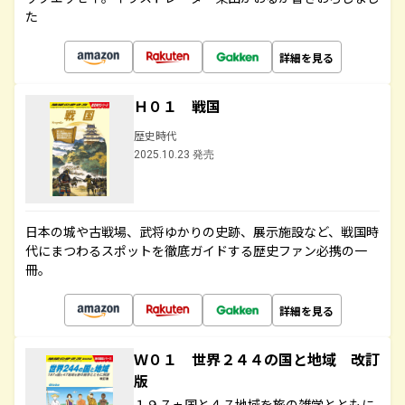
た
詳細を見る
Ｈ０１ 戦国
歴史時代
2025.10.23 発売
日本の城や古戦場、武将ゆかりの史跡、展示施設など、戦国時
代にまつわるスポットを徹底ガイドする歴史ファン必携の一
冊。
詳細を見る
Ｗ０１ 世界２４４の国と地域 改訂
版
１９７ヵ国と４７地域を旅の雑学とともに