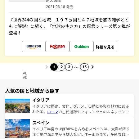
旅の図鑑
2021.03.18 発売
『世界244の国と地域 １９７ヵ国と４７地域を旅の雑学とと
もに解説』に続く、「地球の歩き方」の図鑑シリーズ第２弾が
登場！
詳細を見る
…
1
2
3
15
AD
AD
人気の国と地域から探す
イタリア
イタリアは歴史、文化、グルメ、自然と多彩な魅力にあふ
れた国。
ローマ
の古代遺跡やフィレンツェのルネッサンス
美術、ヴェネツィアの運河など、歴史あるスポットはもち
スペイン
ろん、トスカーナの美しい田園風景やアマルフィ海岸の絶
景など、自然景観も見逃せない。観光の合間には、本場の
イベリア半島のほぼ80％を占めるスペインは、太陽が降り
ピザやパスタなど、絶品のイタリア料理を堪能することも
注ぐ地中海沿岸から雄大なピレネー山脈まで、多彩な自然