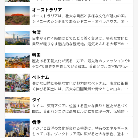
ストーン国立公園といった絶景が堪能できる。さらに、南
秘を感じたいなら、火山が生み出した壮大な景観を誇るハ
オーストラリア
部のニューオーリンズでは、音楽と美食が融合した独特の
ワイ島は見逃せない。また、定番の観光地といえばオアフ
文化が魅力。旅行者はアメリカの各地域で異なる魅力を楽
島だが、静かな自然を求めるならマウイ島やカウアイ島が
オーストラリアは、壮大な自然と多様な文化が魅力の国。
しみながら、その多様性と豊かな歴史を感じることができ
おすすめ。エメラルドグリーンに輝く海をはじめ、豊かな
シドニーのシンボルであるシドニー・オペラハウス、オー
るだろう。車でのロードトリップや列車の旅も、アメリカ
文化や歴史が息づいている。「アロハスピリット」と呼ば
ストラリア東海岸北部に広がる大サンゴ礁地帯グレートバ
ならではの贅沢な旅のスタイルだ。 なお、新着のアメリカ
台湾
れるおもてなしの心で訪れる人々を迎えてくれるハワイの
リアリーフや大陸中央部にそびえるウルル（エアーズロッ
情報は
コンテンツ一覧
を参照してほしい。
人々、おいしいローカルフードやハワイアンミュージッ
ク）、タスマニアの美しい原生林やケアンズの熱帯雨林な
日本から約４時間ほどでたどり着く台湾は、多彩な文化と
ク、伝統的なフラダンスなど、すべてがハワイの魅力を彩
ど、見どころがたくさん。また、カフェやワイン、オージ
自然が織りなす魅力的な観光地。活気あふれる大都市の台
っている。訪れるたびに新しい発見と感動が待っているハ
ービーフなどの食文化も豊かで、美味しいものであふれて
北やノスタルジックな町並みが人気な九份（ジォウフェ
ワイを、存分に味わってほしい。 なお、新着のハワイ情報
韓国
いる。アクティビティも充実しており、サーフィンやダイ
ン）、静ひつな山岳地帯である台湾東部など、都市の喧騒
は
コンテンツ一覧
を参照してほしい。
ビング、ハイキングなど、アウトドア好きにはたまらな
と山間の静けさが共存しており、訪れる人に新しい発見と
歴史ある王朝文化が残る一方で、最先端のファッションやK
い。オーストラリアの多彩な魅力を存分に味わいつくそ
驚きをもたらしてくれる。また、奥深い台湾の食文化も魅
-POPで世界を席巻している韓国。首都ソウルの宮殿や伝統
う。 なお、新着のオーストラリア情報は
コンテンツ一覧
を
力で、夜市などの屋台グルメから高級料理、ヘルシーで美
家屋が並ぶエリアでは韓国の歴史と文化に浸ることがで
参照してほしい。
ベトナム
容にもいいと評判のスイーツなど、バラエティ豊かな料理
き、地方に足を延ばせば四季折々の自然美を楽しむことが
が味わえる。 なお、新着の台湾情報は
コンテンツ一覧
を参
できる。そして、キムチや焼肉、絶品のストリートフード
豊かな自然と多様な文化が魅力的なベトナム。南北に細長
照してほしい。
まで、さまざまな韓国料理が待っている。夜には、韓国な
く伸びる国土には、広大な田園風景や青々とした山々、世
らではのナイトライフも堪能できる。あたたかいホスピタ
界遺産に登録された壮大な自然景観が点在し、都市部では
タイ
リティに包まれながら、韓国の多彩な魅力を心ゆくまで味
急速な発展と共に伝統が息づく。ハノイの古い町並みやホ
わってみてほしい。 なお、新着の韓国情報は
コンテンツ一
ーチミン市のフランス統治時代の建物も、独特の雰囲気を
タイは、東南アジアに位置する豊かな自然と歴史が息づく
覧
を参照してほしい。
醸し出している。また、バラエティの豊かさとおいしさで
国だ。首都バンコクは高層ビルが立ち並ぶ一方、伝統的な
世界中の食通を魅了してやまないベトナム料理も魅力のひ
寺院や市場がいたるところに点在し、古きよき文化と現代
香港
とつ。フォーやバインミー、ベトナムコーヒーなどは、ぜ
の活気が交差している。北部ではチェンマイなどの山岳地
ひ現地で味わいたい。どの地域を訪れてもあたたかい人々
帯で自然と触れ合い、南部ではプーケットやクラビの美し
アジアと西洋の文化が交わる香港は、特有のエネルギーを
が旅行者を迎えてくれるので、きっと忘れられない旅にな
いビーチでリゾート気分を楽しむことができる。タイ料理
もっている。ヴィクトリア湾に広がる壮大な景色、近未来