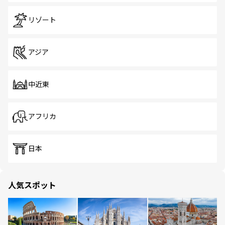
リゾート
アジア
中近東
アフリカ
日本
人気スポット