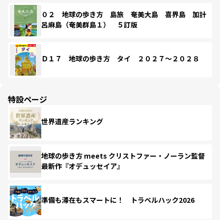
０２ 地球の歩き方 島旅 奄美大島 喜界島 加計
呂麻島（奄美群島１） ５訂版
Ｄ１７ 地球の歩き方 タイ ２０２７～２０２８
特設ページ
世界遺産ランキング
地球の歩き方 meets クリストファー・ノーラン監督
最新作『オデュッセイア』
準備も滞在もスマートに！ トラベルハック2026