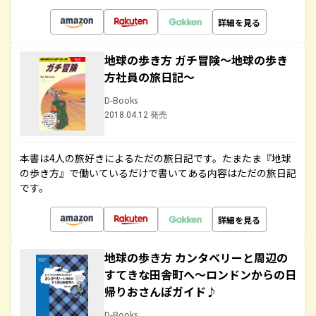
詳細を見る
地球の歩き方 ガチ冒険～地球の歩き
方社員の旅日記～
D-Books
2018.04.12 発売
本書は4人の旅好きによるただの旅日記です。たまたま『地球
の歩き方』で働いているだけで書いてある内容はただの旅日記
です。
詳細を見る
地球の歩き方 カンタベリーと周辺の
すてきな田舎町へ～ロンドンからの日
帰りおさんぽガイド♪
D-Books