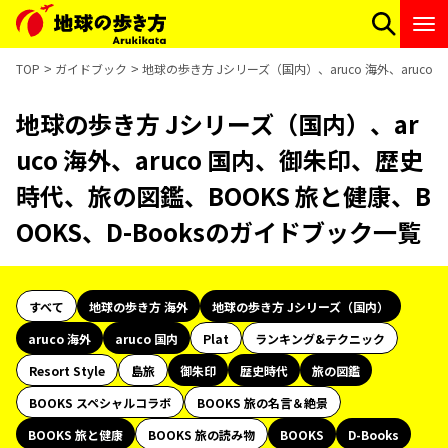
TOP
ガイドブック
地球の歩き方 Jシリーズ（国内）、aruco 海外、aruco
地球の歩き方 Jシリーズ（国内）、ar
uco 海外、aruco 国内、御朱印、歴史
時代、旅の図鑑、BOOKS 旅と健康、B
OOKS、D-Booksのガイドブック一覧
すべて
地球の歩き方 海外
地球の歩き方 Jシリーズ（国内）
aruco 海外
aruco 国内
Plat
ランキング&テクニック
Resort Style
島旅
御朱印
歴史時代
旅の図鑑
BOOKS スペシャルコラボ
BOOKS 旅の名言＆絶景
BOOKS 旅と健康
BOOKS 旅の読み物
BOOKS
D-Books