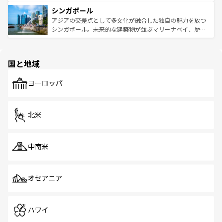
るはずだ。 なお、新着のベトナム情報は
コンテンツ一覧
を
は世界的に有名で、屋台から高級レストランまで味覚を刺
的なアートスポット、そして歴史と現代が融合した町並
参照してほしい。
シンガポール
激する。気候は一年中温暖で、どの季節にも異なる楽しみ
み、どこを訪れても感動するはず。観光スポットが密集し
が待っている。親しみやすいタイの人々、仏教を中心とし
ており、効率よく見どころを回れるのも魅力。息をのむよ
アジアの交差点として多文化が融合した独自の魅力を放つ
た文化、そして多様な観光資源が、訪れる旅人を魅了し続
うな絶景から文化的な体験まで、香港を存分に楽しみ尽く
シンガポール。未来的な建築物が並ぶマリーナベイ、歴史
ける。 なお、新着のタイ情報は
コンテンツ一覧
を参照して
そう。 なお、新着の香港情報は
コンテンツ一覧
を参照して
と伝統を感じられるエスニックタウン、多数の緑豊かな公
ほしい。
ほしい。
園や自然保護区など、自然が調和した近代的な景観と文化
の多様性あふれるカラフルな町は、どこを歩いても新しい
国と地域
発見がある。さらに、治安のよさや充実した公共交通機関
も、旅行者にとっては魅力的なポイント。グルメも豊富
で、ホーカーズは地元の風情を楽しめる外せないスポット
ヨーロッパ
だ。訪れる人を飽きさせないシンガポールで、多様な魅力
を体感しよう。 なお、新着のシンガポール情報は
コンテン
ツ一覧
を参照してほしい。
北米
中南米
オセアニア
ハワイ