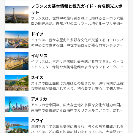
できる。朝目覚めてから夜眠るまで、すべての瞬間を楽し
と文化が詰まったヨーロッパ屈指の旅行先だ。多様な地域
フランスの基本情報と観光ガイド・有名観光スポ
ませてくれるイタリアで、忘れられない旅をしてみよう！
文化が根付くこの国では、情熱的なフラメンコ、熱気あふ
なお、新着のイタリア情報は
コンテンツ一覧
を参照してほ
れる闘牛、そして美味しいタパスが生活の一部となってい
ット
しい。
る。首都マドリードの洗練された雰囲気や、バルセロナの
フランスは、世界中の旅行者を魅了し続けるヨーロッパ屈
アートに溢れた街角から、地方では古代ローマ遺跡や中世
指の観光地だ。首都パリのエッフェル塔やルーブル美術館
の城塞都市、穏やかなビーチリゾートまで多彩な表情を見
といった象徴的なスポットから、田舎町の古風な美しさま
せる。地方によって風土や気候が異なるスペインはその個
ドイツ
で、幅広い魅力が詰まっている。華麗な宮殿、歴史的な大
性で訪れる人を魅了する。 なお、新着のスペイン情報は
コ
聖堂、美しいビーチ、そして豊かな自然が、訪れる者を心
ドイツは、豊かな歴史と多彩な文化が交差するヨーロッパ
ンテンツ一覧
を参照してほしい。
から魅了する。また、フランスは美食の国としても知ら
の中心に位置する国。中世の街並みが残るロマンチック街
れ、フランス料理はユネスコ無形文化遺産にも登録されて
道から、未来を先取りするようなモダンな都市まで多様な
イギリス
いる。シャンパンの発祥地であるランス、プロヴァンスの
顔を持つこの国は、どこを歩いても飽きることがない。ベ
香り高いラベンダー畑など、多彩な楽しみ方が可能だ。さ
ルリンの文化的活気、バイエルン州のアルプスの絶景、そ
イギリスは、古きよき伝統と最先端が共存する国。ウェス
らに、パリ以外の地域にも魅力が溢れており、どの街角に
してライン川沿いのワイン畑といった風景は必見。ビール
トミンスター寺院や大英博物館のようなランドマーク、歴
も豊かな歴史と文化が息づいている。パリ以外の個性あふ
とソーセージを味わいながら地元の人と過ごす楽しい時間
史ある大学都市、美しい丘陵地帯や牧歌的な風景など、エ
れる地方に足を運ぶとそれぞれで全く異なる文化を体験で
スイス
は、お酒好きな人にはぜひ体験してほしい。 なお、新着の
リアごとに異なる魅力がある。また、優雅なアフタヌーン
きるだろう。 なお、新着のフランス情報は
コンテンツ一覧
ドイツ情報は
コンテンツ一覧
を参照してほしい。
ティー、ビール好きにはたまらない英国パブ、サッカー観
スイスの国土面積は九州ほどの広さだが、運行時刻が正確
を参照してほしい。
戦など、本場だからこそできる体験も豊富。イギリスを旅
な交通網が整備されており、初心者でも安心して個人旅行
して楽しみつくそう。 なお、新着のイギリス情報は
コンテ
を楽しめる。日本同様に時刻表どおりの旅が可能だ。中世
アメリカ
ンツ一覧
を参照してほしい。
の建物がそのまま残る町や、スイスならではのユニークな
博物館もあり、アルプス観光だけでなく町歩きも満喫する
アメリカ合衆国は、広大な土地と多様な文化が魅力の国。
ことができる。国民の所得が高いため物価も高いが、旅行
東海岸の都市部から西海岸のカリフォルニアまで、訪れる
者向けの交通パス提供のサービスもあり、うまく活用すれ
場所ごとに異なる風景と体験が待っている。ニューヨーク
ハワイ
ば市内交通費無料で観光を楽しむこともできる。 なお、新
のような巨大都市は、観光、ショッピング、エンターテイ
着のスイス情報は
コンテンツ一覧
を参照してほしい。
ンメントが詰まった刺激的なスポットだ。一方、アメリカ
年間を通じて温暖な気候に恵まれ、多くの島で構成される
西部には大自然が広がり、グランドキャニオンやイエロー
ハワイは、どの島も独自の魅力をもっている。大自然の神