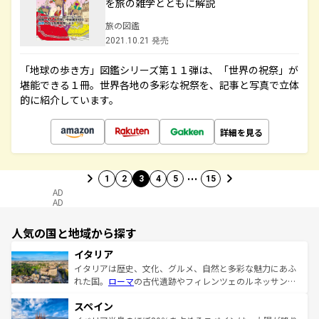
を旅の雑学とともに解説
旅の図鑑
2021.10.21 発売
「地球の歩き方」図鑑シリーズ第１１弾は、「世界の祝祭」が
堪能できる１冊。世界各地の多彩な祝祭を、記事と写真で立体
的に紹介しています。
詳細を見る
…
1
2
3
4
5
15
AD
AD
人気の国と地域から探す
イタリア
イタリアは歴史、文化、グルメ、自然と多彩な魅力にあふ
れた国。
ローマ
の古代遺跡やフィレンツェのルネッサンス
美術、ヴェネツィアの運河など、歴史あるスポットはもち
スペイン
ろん、トスカーナの美しい田園風景やアマルフィ海岸の絶