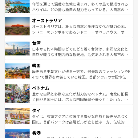
着のスイス情報は
コンテンツ一覧
を参照してほしい。
ンメントが詰まった刺激的なスポットだ。一方、アメリカ
年間を通じて温暖な気候に恵まれ、多くの島で構成される
西部には大自然が広がり、グランドキャニオンやイエロー
ハワイは、どの島も独自の魅力をもっている。大自然の神
ストーン国立公園といった絶景が堪能できる。さらに、南
秘を感じたいなら、火山が生み出した壮大な景観を誇るハ
オーストラリア
部のニューオーリンズでは、音楽と美食が融合した独特の
ワイ島は見逃せない。また、定番の観光地といえばオアフ
文化が魅力。旅行者はアメリカの各地域で異なる魅力を楽
島だが、静かな自然を求めるならマウイ島やカウアイ島が
オーストラリアは、壮大な自然と多様な文化が魅力の国。
しみながら、その多様性と豊かな歴史を感じることができ
おすすめ。エメラルドグリーンに輝く海をはじめ、豊かな
シドニーのシンボルであるシドニー・オペラハウス、オー
るだろう。車でのロードトリップや列車の旅も、アメリカ
文化や歴史が息づいている。「アロハスピリット」と呼ば
ストラリア東海岸北部に広がる大サンゴ礁地帯グレートバ
ならではの贅沢な旅のスタイルだ。 なお、新着のアメリカ
台湾
れるおもてなしの心で訪れる人々を迎えてくれるハワイの
リアリーフや大陸中央部にそびえるウルル（エアーズロッ
情報は
コンテンツ一覧
を参照してほしい。
人々、おいしいローカルフードやハワイアンミュージッ
ク）、タスマニアの美しい原生林やケアンズの熱帯雨林な
日本から約４時間ほどでたどり着く台湾は、多彩な文化と
ク、伝統的なフラダンスなど、すべてがハワイの魅力を彩
ど、見どころがたくさん。また、カフェやワイン、オージ
自然が織りなす魅力的な観光地。活気あふれる大都市の台
っている。訪れるたびに新しい発見と感動が待っているハ
ービーフなどの食文化も豊かで、美味しいものであふれて
北やノスタルジックな町並みが人気な九份（ジォウフェ
ワイを、存分に味わってほしい。 なお、新着のハワイ情報
韓国
いる。アクティビティも充実しており、サーフィンやダイ
ン）、静ひつな山岳地帯である台湾東部など、都市の喧騒
は
コンテンツ一覧
を参照してほしい。
ビング、ハイキングなど、アウトドア好きにはたまらな
と山間の静けさが共存しており、訪れる人に新しい発見と
歴史ある王朝文化が残る一方で、最先端のファッションやK
い。オーストラリアの多彩な魅力を存分に味わいつくそ
驚きをもたらしてくれる。また、奥深い台湾の食文化も魅
-POPで世界を席巻している韓国。首都ソウルの宮殿や伝統
う。 なお、新着のオーストラリア情報は
コンテンツ一覧
を
力で、夜市などの屋台グルメから高級料理、ヘルシーで美
家屋が並ぶエリアでは韓国の歴史と文化に浸ることがで
参照してほしい。
ベトナム
容にもいいと評判のスイーツなど、バラエティ豊かな料理
き、地方に足を延ばせば四季折々の自然美を楽しむことが
が味わえる。 なお、新着の台湾情報は
コンテンツ一覧
を参
できる。そして、キムチや焼肉、絶品のストリートフード
豊かな自然と多様な文化が魅力的なベトナム。南北に細長
照してほしい。
まで、さまざまな韓国料理が待っている。夜には、韓国な
く伸びる国土には、広大な田園風景や青々とした山々、世
らではのナイトライフも堪能できる。あたたかいホスピタ
界遺産に登録された壮大な自然景観が点在し、都市部では
タイ
リティに包まれながら、韓国の多彩な魅力を心ゆくまで味
急速な発展と共に伝統が息づく。ハノイの古い町並みやホ
わってみてほしい。 なお、新着の韓国情報は
コンテンツ一
ーチミン市のフランス統治時代の建物も、独特の雰囲気を
タイは、東南アジアに位置する豊かな自然と歴史が息づく
覧
を参照してほしい。
醸し出している。また、バラエティの豊かさとおいしさで
国だ。首都バンコクは高層ビルが立ち並ぶ一方、伝統的な
世界中の食通を魅了してやまないベトナム料理も魅力のひ
寺院や市場がいたるところに点在し、古きよき文化と現代
香港
とつ。フォーやバインミー、ベトナムコーヒーなどは、ぜ
の活気が交差している。北部ではチェンマイなどの山岳地