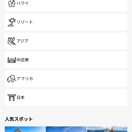
ハワイ
リゾート
アジア
中近東
アフリカ
日本
人気スポット