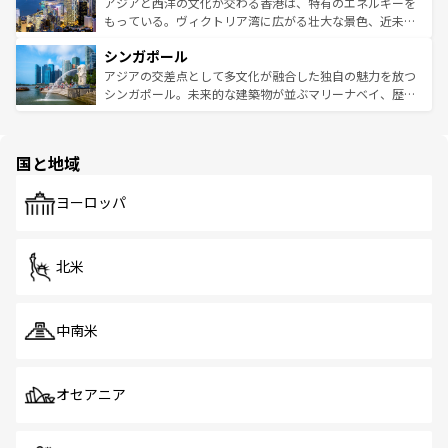
ひ現地で味わいたい。どの地域を訪れてもあたたかい人々
帯で自然と触れ合い、南部ではプーケットやクラビの美し
アジアと西洋の文化が交わる香港は、特有のエネルギーを
が旅行者を迎えてくれるので、きっと忘れられない旅にな
いビーチでリゾート気分を楽しむことができる。タイ料理
もっている。ヴィクトリア湾に広がる壮大な景色、近未来
るはずだ。 なお、新着のベトナム情報は
コンテンツ一覧
を
は世界的に有名で、屋台から高級レストランまで味覚を刺
的なアートスポット、そして歴史と現代が融合した町並
参照してほしい。
シンガポール
激する。気候は一年中温暖で、どの季節にも異なる楽しみ
み、どこを訪れても感動するはず。観光スポットが密集し
が待っている。親しみやすいタイの人々、仏教を中心とし
ており、効率よく見どころを回れるのも魅力。息をのむよ
アジアの交差点として多文化が融合した独自の魅力を放つ
た文化、そして多様な観光資源が、訪れる旅人を魅了し続
うな絶景から文化的な体験まで、香港を存分に楽しみ尽く
シンガポール。未来的な建築物が並ぶマリーナベイ、歴史
ける。 なお、新着のタイ情報は
コンテンツ一覧
を参照して
そう。 なお、新着の香港情報は
コンテンツ一覧
を参照して
と伝統を感じられるエスニックタウン、多数の緑豊かな公
ほしい。
ほしい。
園や自然保護区など、自然が調和した近代的な景観と文化
の多様性あふれるカラフルな町は、どこを歩いても新しい
国と地域
発見がある。さらに、治安のよさや充実した公共交通機関
も、旅行者にとっては魅力的なポイント。グルメも豊富
で、ホーカーズは地元の風情を楽しめる外せないスポット
ヨーロッパ
だ。訪れる人を飽きさせないシンガポールで、多様な魅力
を体感しよう。 なお、新着のシンガポール情報は
コンテン
ツ一覧
を参照してほしい。
北米
中南米
オセアニア