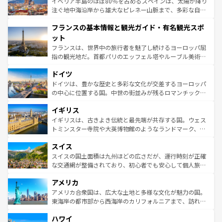
景など、自然景観も見逃せない。観光の合間には、本場の
イベリア半島のほぼ80％を占めるスペインは、太陽が降り
ピザやパスタなど、絶品のイタリア料理を堪能することも
注ぐ地中海沿岸から雄大なピレネー山脈まで、多彩な自然
できる。朝目覚めてから夜眠るまで、すべての瞬間を楽し
と文化が詰まったヨーロッパ屈指の旅行先だ。多様な地域
フランスの基本情報と観光ガイド・有名観光スポ
ませてくれるイタリアで、忘れられない旅をしてみよう！
文化が根付くこの国では、情熱的なフラメンコ、熱気あふ
なお、新着のイタリア情報は
コンテンツ一覧
を参照してほ
れる闘牛、そして美味しいタパスが生活の一部となってい
ット
しい。
る。首都マドリードの洗練された雰囲気や、バルセロナの
フランスは、世界中の旅行者を魅了し続けるヨーロッパ屈
アートに溢れた街角から、地方では古代ローマ遺跡や中世
指の観光地だ。首都パリのエッフェル塔やルーブル美術館
の城塞都市、穏やかなビーチリゾートまで多彩な表情を見
といった象徴的なスポットから、田舎町の古風な美しさま
せる。地方によって風土や気候が異なるスペインはその個
ドイツ
で、幅広い魅力が詰まっている。華麗な宮殿、歴史的な大
性で訪れる人を魅了する。 なお、新着のスペイン情報は
コ
聖堂、美しいビーチ、そして豊かな自然が、訪れる者を心
ドイツは、豊かな歴史と多彩な文化が交差するヨーロッパ
ンテンツ一覧
を参照してほしい。
から魅了する。また、フランスは美食の国としても知ら
の中心に位置する国。中世の街並みが残るロマンチック街
れ、フランス料理はユネスコ無形文化遺産にも登録されて
道から、未来を先取りするようなモダンな都市まで多様な
イギリス
いる。シャンパンの発祥地であるランス、プロヴァンスの
顔を持つこの国は、どこを歩いても飽きることがない。ベ
香り高いラベンダー畑など、多彩な楽しみ方が可能だ。さ
ルリンの文化的活気、バイエルン州のアルプスの絶景、そ
イギリスは、古きよき伝統と最先端が共存する国。ウェス
らに、パリ以外の地域にも魅力が溢れており、どの街角に
してライン川沿いのワイン畑といった風景は必見。ビール
トミンスター寺院や大英博物館のようなランドマーク、歴
も豊かな歴史と文化が息づいている。パリ以外の個性あふ
とソーセージを味わいながら地元の人と過ごす楽しい時間
史ある大学都市、美しい丘陵地帯や牧歌的な風景など、エ
れる地方に足を運ぶとそれぞれで全く異なる文化を体験で
スイス
は、お酒好きな人にはぜひ体験してほしい。 なお、新着の
リアごとに異なる魅力がある。また、優雅なアフタヌーン
きるだろう。 なお、新着のフランス情報は
コンテンツ一覧
ドイツ情報は
コンテンツ一覧
を参照してほしい。
ティー、ビール好きにはたまらない英国パブ、サッカー観
スイスの国土面積は九州ほどの広さだが、運行時刻が正確
を参照してほしい。
戦など、本場だからこそできる体験も豊富。イギリスを旅
な交通網が整備されており、初心者でも安心して個人旅行
して楽しみつくそう。 なお、新着のイギリス情報は
コンテ
を楽しめる。日本同様に時刻表どおりの旅が可能だ。中世
アメリカ
ンツ一覧
を参照してほしい。
の建物がそのまま残る町や、スイスならではのユニークな
博物館もあり、アルプス観光だけでなく町歩きも満喫する
アメリカ合衆国は、広大な土地と多様な文化が魅力の国。
ことができる。国民の所得が高いため物価も高いが、旅行
東海岸の都市部から西海岸のカリフォルニアまで、訪れる
者向けの交通パス提供のサービスもあり、うまく活用すれ
場所ごとに異なる風景と体験が待っている。ニューヨーク
ハワイ
ば市内交通費無料で観光を楽しむこともできる。 なお、新
のような巨大都市は、観光、ショッピング、エンターテイ