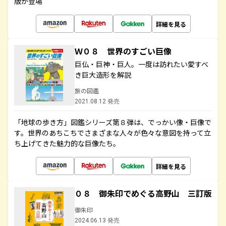
版が登場
詳細を見る
Ｗ０８ 世界のすごい巨像
巨仏・巨神・巨人。一度は訪れたい愛すべ
き巨大造形を解説
旅の図鑑
2021.08.12 発売
「地球の歩き方」図鑑シリーズ第８弾は、でっかい像・巨像で
す。世界のあちこちでさまざまな人々が色々な意図を持って立
ち上げてきた魅力的な巨像たち。
詳細を見る
０８ 御朱印でめぐる高野山 三訂版
御朱印
2024.06.13 発売