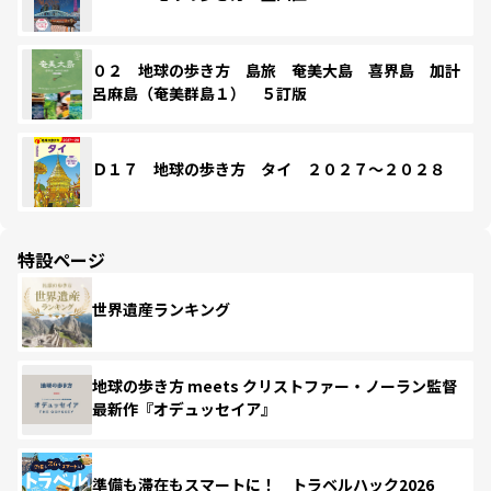
０２ 地球の歩き方 島旅 奄美大島 喜界島 加計
呂麻島（奄美群島１） ５訂版
Ｄ１７ 地球の歩き方 タイ ２０２７～２０２８
特設ページ
世界遺産ランキング
地球の歩き方 meets クリストファー・ノーラン監督
最新作『オデュッセイア』
準備も滞在もスマートに！ トラベルハック2026