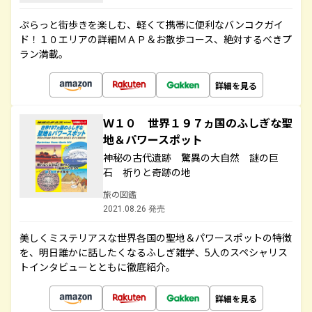
ぷらっと街歩きを楽しむ、軽くて携帯に便利なバンコクガイ
ド！１０エリアの詳細ＭＡＰ＆お散歩コース、絶対するべきプ
ラン満載。
詳細を見る
Ｗ１０ 世界１９７ヵ国のふしぎな聖
地＆パワースポット
神秘の古代遺跡 驚異の大自然 謎の巨
石 祈りと奇跡の地
旅の図鑑
2021.08.26 発売
美しくミステリアスな世界各国の聖地＆パワースポットの特徴
を、明日誰かに話したくなるふしぎ雑学、5人のスペシャリス
トインタビューとともに徹底紹介。
詳細を見る