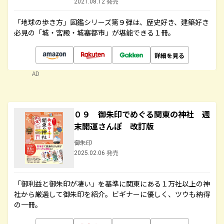
2021.08.12 発売
「地球の歩き方」図鑑シリーズ第９弾は、歴史好き、建築好き
必見の「城・宮殿・城塞都市」が堪能できる１冊。
詳細を見る
AD
０９ 御朱印でめぐる関東の神社 週
末開運さんぽ 改訂版
御朱印
2025.02.06 発売
「御利益と御朱印が凄い」を基準に関東にある１万社以上の神
社から厳選して御朱印を紹介。ビギナーに優しく、ツウも納得
の一冊。