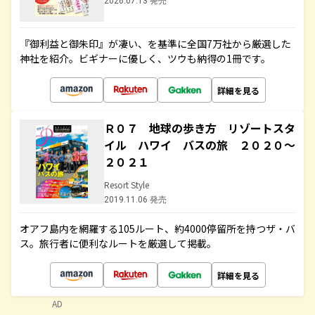
2026.07.13 発売
『御利益と御朱印』が凄い、を基準に全国7万社から厳選した
神社を紹介。ビギナーに優しく、ツウも納得の1冊です。
詳細を見る
Ｒ０７ 地球の歩き方 リゾートスタ
イル ハワイ バスの旅 ２０２０～
２０２１
Resort Style
2019.11.06 発売
オアフ島内を網羅する105ルート、約4000停留所を持つザ・バ
ス。旅行者に便利なルートを厳選して掲載。
詳細を見る
AD