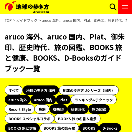
TOP
ガイドブック
aruco 海外、aruco 国内、Plat、御朱印、歴史時代、
aruco 海外、aruco 国内、Plat、御朱
印、歴史時代、旅の図鑑、BOOKS 旅
と健康、BOOKS、D-Booksのガイド
ブック一覧
すべて
地球の歩き方 海外
地球の歩き方 Jシリーズ（国内）
aruco 海外
aruco 国内
Plat
ランキング&テクニック
Resort Style
島旅
御朱印
歴史時代
旅の図鑑
BOOKS スペシャルコラボ
BOOKS 旅の名言＆絶景
BOOKS 旅と健康
BOOKS 旅の読み物
BOOKS
D-Books