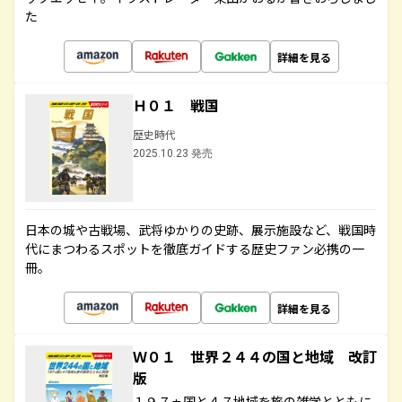
た
詳細を見る
Ｈ０１ 戦国
歴史時代
2025.10.23 発売
日本の城や古戦場、武将ゆかりの史跡、展示施設など、戦国時
代にまつわるスポットを徹底ガイドする歴史ファン必携の一
冊。
詳細を見る
Ｗ０１ 世界２４４の国と地域 改訂
版
１９７ヵ国と４７地域を旅の雑学とともに