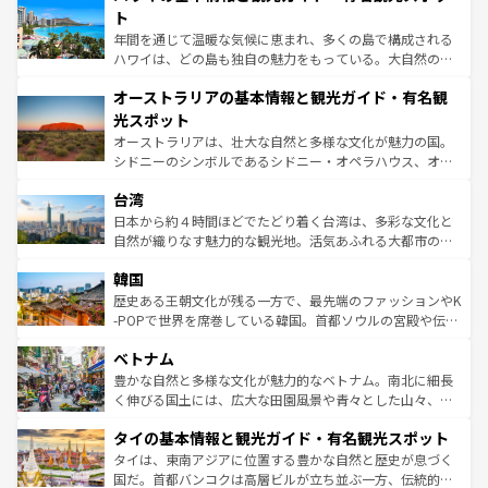
ンメントが詰まった刺激的なスポットだ。一方、アメリカ
ト
西部には大自然が広がり、グランドキャニオンやイエロー
年間を通じて温暖な気候に恵まれ、多くの島で構成される
ストーン国立公園といった絶景が堪能できる。さらに、南
ハワイは、どの島も独自の魅力をもっている。大自然の神
部のニューオーリンズでは、音楽と美食が融合した独特の
秘を感じたいなら、火山が生み出した壮大な景観を誇るハ
文化が魅力。旅行者はアメリカの各地域で異なる魅力を楽
オーストラリアの基本情報と観光ガイド・有名観
ワイ島は見逃せない。また、定番の観光地といえばオアフ
しみながら、その多様性と豊かな歴史を感じることができ
島だが、静かな自然を求めるならマウイ島やカウアイ島が
光スポット
るだろう。車でのロードトリップや列車の旅も、アメリカ
おすすめ。エメラルドグリーンに輝く海をはじめ、豊かな
オーストラリアは、壮大な自然と多様な文化が魅力の国。
ならではの贅沢な旅のスタイルだ。 なお、新着のアメリカ
文化や歴史が息づいている。「アロハスピリット」と呼ば
シドニーのシンボルであるシドニー・オペラハウス、オー
情報は
コンテンツ一覧
を参照してほしい。
れるおもてなしの心で訪れる人々を迎えてくれるハワイの
ストラリア東海岸北部に広がる大サンゴ礁地帯グレートバ
人々、おいしいローカルフードやハワイアンミュージッ
台湾
リアリーフや大陸中央部にそびえるウルル（エアーズロッ
ク、伝統的なフラダンスなど、すべてがハワイの魅力を彩
ク）、タスマニアの美しい原生林やケアンズの熱帯雨林な
日本から約４時間ほどでたどり着く台湾は、多彩な文化と
っている。訪れるたびに新しい発見と感動が待っているハ
ど、見どころがたくさん。また、カフェやワイン、オージ
自然が織りなす魅力的な観光地。活気あふれる大都市の台
ワイを、存分に味わってほしい。 なお、新着のハワイ情報
ービーフなどの食文化も豊かで、美味しいものであふれて
北やノスタルジックな町並みが人気な九份（ジォウフェ
は
コンテンツ一覧
を参照してほしい。
韓国
いる。アクティビティも充実しており、サーフィンやダイ
ン）、静ひつな山岳地帯である台湾東部など、都市の喧騒
ビング、ハイキングなど、アウトドア好きにはたまらな
と山間の静けさが共存しており、訪れる人に新しい発見と
歴史ある王朝文化が残る一方で、最先端のファッションやK
い。オーストラリアの多彩な魅力を存分に味わいつくそ
驚きをもたらしてくれる。また、奥深い台湾の食文化も魅
-POPで世界を席巻している韓国。首都ソウルの宮殿や伝統
う。 なお、新着のオーストラリア情報は
コンテンツ一覧
を
力で、夜市などの屋台グルメから高級料理、ヘルシーで美
家屋が並ぶエリアでは韓国の歴史と文化に浸ることがで
参照してほしい。
ベトナム
容にもいいと評判のスイーツなど、バラエティ豊かな料理
き、地方に足を延ばせば四季折々の自然美を楽しむことが
が味わえる。 なお、新着の台湾情報は
コンテンツ一覧
を参
できる。そして、キムチや焼肉、絶品のストリートフード
豊かな自然と多様な文化が魅力的なベトナム。南北に細長
照してほしい。
まで、さまざまな韓国料理が待っている。夜には、韓国な
く伸びる国土には、広大な田園風景や青々とした山々、世
らではのナイトライフも堪能できる。あたたかいホスピタ
界遺産に登録された壮大な自然景観が点在し、都市部では
タイの基本情報と観光ガイド・有名観光スポット
リティに包まれながら、韓国の多彩な魅力を心ゆくまで味
急速な発展と共に伝統が息づく。ハノイの古い町並みやホ
わってみてほしい。 なお、新着の韓国情報は
コンテンツ一
ーチミン市のフランス統治時代の建物も、独特の雰囲気を
タイは、東南アジアに位置する豊かな自然と歴史が息づく
覧
を参照してほしい。
醸し出している。また、バラエティの豊かさとおいしさで
国だ。首都バンコクは高層ビルが立ち並ぶ一方、伝統的な