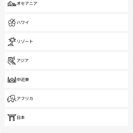
オセアニア
ハワイ
リゾート
アジア
中近東
アフリカ
日本