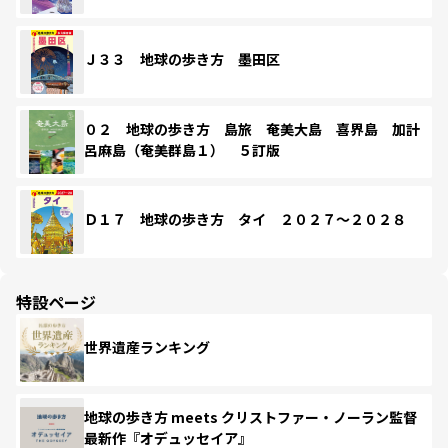
Ｊ３３ 地球の歩き方 墨田区
０２ 地球の歩き方 島旅 奄美大島 喜界島 加計
呂麻島（奄美群島１） ５訂版
Ｄ１７ 地球の歩き方 タイ ２０２７～２０２８
特設ページ
世界遺産ランキング
地球の歩き方 meets クリストファー・ノーラン監督
最新作『オデュッセイア』