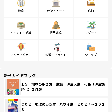
飲食
建築・アート
宿泊
イベント・観戦
世界遺産
リゾート
アクティビティ
鉄道・フライト
ショップ
新刊ガイドブック
１５ 地球の歩き方 島旅 伊豆大島 利島（伊豆諸
島①）３訂版
Ｃ０２ 地球の歩き方 ハワイ島 ２０２７～２０２
８