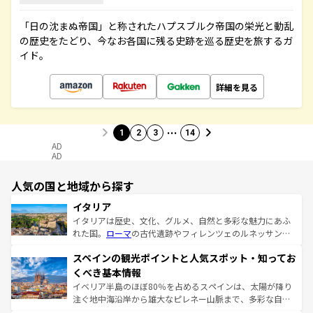
「日の沈まぬ帝国」と称されたハプスブルク帝国の栄光と動乱
の歴史をたどり、今なお各国に残る史跡を巡る歴史を旅するガ
イド。
詳細を見る
…
1
2
3
14
AD
AD
人気の国と地域から探す
イタリア
イタリアは歴史、文化、グルメ、自然と多彩な魅力にあふ
れた国。
ローマ
の古代遺跡やフィレンツェのルネッサンス
美術、ヴェネツィアの運河など、歴史あるスポットはもち
スペインの観光ポイントと人気スポット・知ってお
ろん、トスカーナの美しい田園風景やアマルフィ海岸の絶
景など、自然景観も見逃せない。観光の合間には、本場の
くべき基本情報
ピザやパスタなど、絶品のイタリア料理を堪能することも
イベリア半島のほぼ80％を占めるスペインは、太陽が降り
できる。朝目覚めてから夜眠るまで、すべての瞬間を楽し
注ぐ地中海沿岸から雄大なピレネー山脈まで、多彩な自然
ませてくれるイタリアで、忘れられない旅をしてみよう！
と文化が詰まったヨーロッパ屈指の旅行先だ。多様な地域