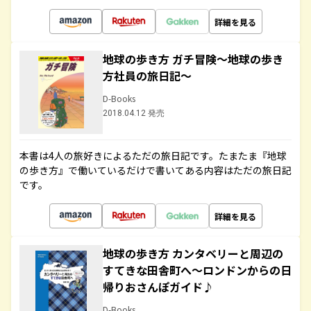
詳細を見る
地球の歩き方 ガチ冒険～地球の歩き
方社員の旅日記～
D-Books
2018.04.12 発売
本書は4人の旅好きによるただの旅日記です。たまたま『地球
の歩き方』で働いているだけで書いてある内容はただの旅日記
です。
詳細を見る
地球の歩き方 カンタベリーと周辺の
すてきな田舎町へ～ロンドンからの日
帰りおさんぽガイド♪
D-Books