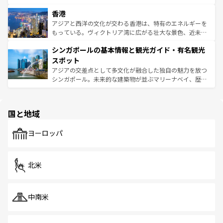
世界中の食通を魅了してやまないベトナム料理も魅力のひ
寺院や市場がいたるところに点在し、古きよき文化と現代
香港
とつ。フォーやバインミー、ベトナムコーヒーなどは、ぜ
の活気が交差している。北部ではチェンマイなどの山岳地
ひ現地で味わいたい。どの地域を訪れてもあたたかい人々
帯で自然と触れ合い、南部ではプーケットやクラビの美し
アジアと西洋の文化が交わる香港は、特有のエネルギーを
が旅行者を迎えてくれるので、きっと忘れられない旅にな
いビーチでリゾート気分を楽しむことができる。タイ料理
もっている。ヴィクトリア湾に広がる壮大な景色、近未来
るはずだ。 なお、新着のベトナム情報は
コンテンツ一覧
を
は世界的に有名で、屋台から高級レストランまで味覚を刺
的なアートスポット、そして歴史と現代が融合した町並
参照してほしい。
シンガポールの基本情報と観光ガイド・有名観光
激する。気候は一年中温暖で、どの季節にも異なる楽しみ
み、どこを訪れても感動するはず。観光スポットが密集し
が待っている。親しみやすいタイの人々、仏教を中心とし
ており、効率よく見どころを回れるのも魅力。息をのむよ
スポット
た文化、そして多様な観光資源が、訪れる旅人を魅了し続
うな絶景から文化的な体験まで、香港を存分に楽しみ尽く
アジアの交差点として多文化が融合した独自の魅力を放つ
ける。 なお、新着のタイ情報は
コンテンツ一覧
を参照して
そう。 なお、新着の香港情報は
コンテンツ一覧
を参照して
シンガポール。未来的な建築物が並ぶマリーナベイ、歴史
ほしい。
ほしい。
と伝統を感じられるエスニックタウン、多数の緑豊かな公
園や自然保護区など、自然が調和した近代的な景観と文化
の多様性あふれるカラフルな町は、どこを歩いても新しい
国と地域
発見がある。さらに、治安のよさや充実した公共交通機関
も、旅行者にとっては魅力的なポイント。グルメも豊富
で、ホーカーズは地元の風情を楽しめる外せないスポット
ヨーロッパ
だ。訪れる人を飽きさせないシンガポールで、多様な魅力
を体感しよう。 なお、新着のシンガポール情報は
コンテン
ツ一覧
を参照してほしい。
北米
中南米