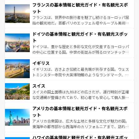
なお、新着のイタリア情報は
コンテンツ一覧
を参照してほ
フランスの基本情報と観光ガイド・有名観光スポ
文化が根付くこの国では、情熱的なフラメンコ、熱気あふ
しい。
れる闘牛、そして美味しいタパスが生活の一部となってい
ット
る。首都マドリードの洗練された雰囲気や、バルセロナの
フランスは、世界中の旅行者を魅了し続けるヨーロッパ屈
アートに溢れた街角から、地方では古代ローマ遺跡や中世
指の観光地だ。首都パリのエッフェル塔やルーブル美術館
の城塞都市、穏やかなビーチリゾートまで多彩な表情を見
といった象徴的なスポットから、田舎町の古風な美しさま
せる。地方によって風土や気候が異なるスペインはその個
ドイツの基本情報と観光ガイド・有名観光スポッ
で、幅広い魅力が詰まっている。華麗な宮殿、歴史的な大
性で訪れる人を魅了する。 なお、新着のスペイン情報は
コ
聖堂、美しいビーチ、そして豊かな自然が、訪れる者を心
ト
ンテンツ一覧
を参照してほしい。
から魅了する。また、フランスは美食の国としても知ら
ドイツは、豊かな歴史と多彩な文化が交差するヨーロッパ
れ、フランス料理はユネスコ無形文化遺産にも登録されて
の中心に位置する国。中世の街並みが残るロマンチック街
いる。シャンパンの発祥地であるランス、プロヴァンスの
道から、未来を先取りするようなモダンな都市まで多様な
香り高いラベンダー畑など、多彩な楽しみ方が可能だ。さ
イギリス
顔を持つこの国は、どこを歩いても飽きることがない。ベ
らに、パリ以外の地域にも魅力が溢れており、どの街角に
ルリンの文化的活気、バイエルン州のアルプスの絶景、そ
イギリスは、古きよき伝統と最先端が共存する国。ウェス
も豊かな歴史と文化が息づいている。パリ以外の個性あふ
してライン川沿いのワイン畑といった風景は必見。ビール
トミンスター寺院や大英博物館のようなランドマーク、歴
れる地方に足を運ぶとそれぞれで全く異なる文化を体験で
とソーセージを味わいながら地元の人と過ごす楽しい時間
史ある大学都市、美しい丘陵地帯や牧歌的な風景など、エ
きるだろう。 なお、新着のフランス情報は
コンテンツ一覧
スイス
は、お酒好きな人にはぜひ体験してほしい。 なお、新着の
リアごとに異なる魅力がある。また、優雅なアフタヌーン
を参照してほしい。
ドイツ情報は
コンテンツ一覧
を参照してほしい。
ティー、ビール好きにはたまらない英国パブ、サッカー観
スイスの国土面積は九州ほどの広さだが、運行時刻が正確
戦など、本場だからこそできる体験も豊富。イギリスを旅
な交通網が整備されており、初心者でも安心して個人旅行
して楽しみつくそう。 なお、新着のイギリス情報は
コンテ
を楽しめる。日本同様に時刻表どおりの旅が可能だ。中世
アメリカの基本情報と観光ガイド・有名観光スポ
ンツ一覧
を参照してほしい。
の建物がそのまま残る町や、スイスならではのユニークな
博物館もあり、アルプス観光だけでなく町歩きも満喫する
ット
ことができる。国民の所得が高いため物価も高いが、旅行
アメリカ合衆国は、広大な土地と多様な文化が魅力の国。
者向けの交通パス提供のサービスもあり、うまく活用すれ
東海岸の都市部から西海岸のカリフォルニアまで、訪れる
ば市内交通費無料で観光を楽しむこともできる。 なお、新
場所ごとに異なる風景と体験が待っている。ニューヨーク
着のスイス情報は
コンテンツ一覧
を参照してほしい。
ハワイの基本情報と観光ガイド・有名観光スポッ
のような巨大都市は、観光、ショッピング、エンターテイ