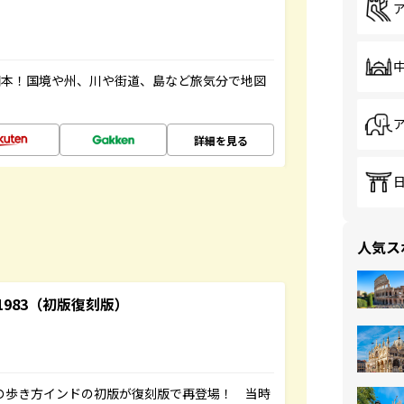
図本！国境や州、川や街道、島など旅気分で地図
詳細を見る
人気ス
-1983（初版復刻版）
球の歩き方インドの初版が復刻版で再登場！ 当時