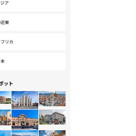
アジア
中近東
アフリカ
日本
ポット