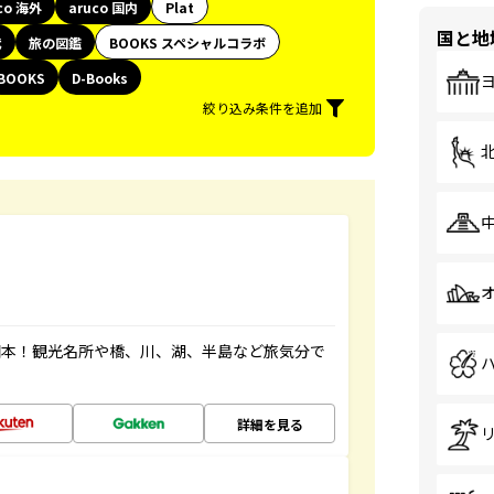
co 海外
aruco 国内
Plat
国と地
代
旅の図鑑
BOOKS スペシャルコラボ
BOOKS
D-Books
絞り込み条件を追加
図本！観光名所や橋、川、湖、半島など旅気分で
詳細を見る