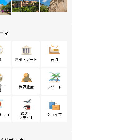
ーマ
食
建築・アート
宿泊
ト・
世界遺産
リゾート
戦
鉄道・
ビティ
ショップ
フライト