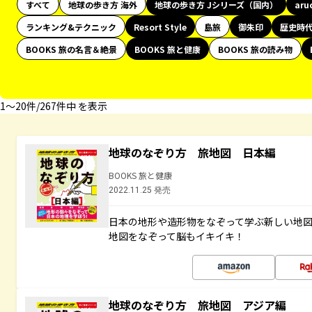
すべて
地球の歩き方 海外
地球の歩き方 Jシリーズ（国内）
aru
ランキング&テクニック
Resort Style
島旅
御朱印
歴史時
BOOKS 旅の名言＆絶景
BOOKS 旅と健康
BOOKS 旅の読み物
1〜20件/267件中 を表示
地球のなぞり方 旅地図 日本編
BOOKS 旅と健康
2022.11.25 発売
日本の地形や造形物をなぞって学ぶ新しい地
地図をなぞって脳もイキイキ！
地球のなぞり方 旅地図 アジア編