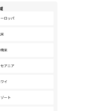
域
ヨーロッパ
北米
中南米
オセアニア
ハワイ
リゾート