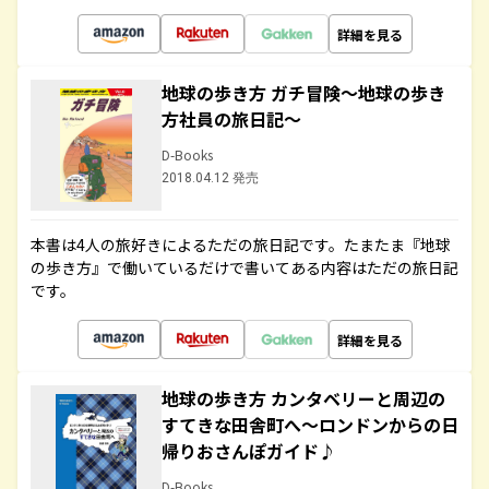
詳細を見る
地球の歩き方 ガチ冒険～地球の歩き
方社員の旅日記～
D-Books
2018.04.12 発売
本書は4人の旅好きによるただの旅日記です。たまたま『地球
の歩き方』で働いているだけで書いてある内容はただの旅日記
です。
詳細を見る
地球の歩き方 カンタベリーと周辺の
すてきな田舎町へ～ロンドンからの日
帰りおさんぽガイド♪
D-Books