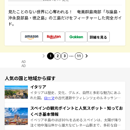
見たことのない世界に心奪われる！ 奄美群島南部「与論島・
沖永良部島・徳之島」の三島だけをフィーチャーした完全ガイ
ド。
詳細を見る
…
1
2
3
11
AD
AD
人気の国と地域から探す
イタリア
イタリアは歴史、文化、グルメ、自然と多彩な魅力にあふ
れた国。
ローマ
の古代遺跡やフィレンツェのルネッサンス
美術、ヴェネツィアの運河など、歴史あるスポットはもち
スペインの観光ポイントと人気スポット・知ってお
ろん、トスカーナの美しい田園風景やアマルフィ海岸の絶
景など、自然景観も見逃せない。観光の合間には、本場の
くべき基本情報
ピザやパスタなど、絶品のイタリア料理を堪能することも
イベリア半島のほぼ80％を占めるスペインは、太陽が降り
できる。朝目覚めてから夜眠るまで、すべての瞬間を楽し
注ぐ地中海沿岸から雄大なピレネー山脈まで、多彩な自然
ませてくれるイタリアで、忘れられない旅をしてみよう！