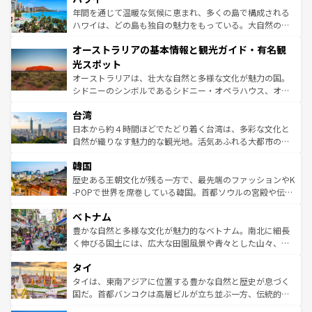
ンメントが詰まった刺激的なスポットだ。一方、アメリカ
年間を通じて温暖な気候に恵まれ、多くの島で構成される
西部には大自然が広がり、グランドキャニオンやイエロー
ハワイは、どの島も独自の魅力をもっている。大自然の神
ストーン国立公園といった絶景が堪能できる。さらに、南
秘を感じたいなら、火山が生み出した壮大な景観を誇るハ
オーストラリアの基本情報と観光ガイド・有名観
部のニューオーリンズでは、音楽と美食が融合した独特の
ワイ島は見逃せない。また、定番の観光地といえばオアフ
文化が魅力。旅行者はアメリカの各地域で異なる魅力を楽
島だが、静かな自然を求めるならマウイ島やカウアイ島が
光スポット
しみながら、その多様性と豊かな歴史を感じることができ
おすすめ。エメラルドグリーンに輝く海をはじめ、豊かな
オーストラリアは、壮大な自然と多様な文化が魅力の国。
るだろう。車でのロードトリップや列車の旅も、アメリカ
文化や歴史が息づいている。「アロハスピリット」と呼ば
シドニーのシンボルであるシドニー・オペラハウス、オー
ならではの贅沢な旅のスタイルだ。 なお、新着のアメリカ
れるおもてなしの心で訪れる人々を迎えてくれるハワイの
ストラリア東海岸北部に広がる大サンゴ礁地帯グレートバ
情報は
コンテンツ一覧
を参照してほしい。
人々、おいしいローカルフードやハワイアンミュージッ
台湾
リアリーフや大陸中央部にそびえるウルル（エアーズロッ
ク、伝統的なフラダンスなど、すべてがハワイの魅力を彩
ク）、タスマニアの美しい原生林やケアンズの熱帯雨林な
日本から約４時間ほどでたどり着く台湾は、多彩な文化と
っている。訪れるたびに新しい発見と感動が待っているハ
ど、見どころがたくさん。また、カフェやワイン、オージ
自然が織りなす魅力的な観光地。活気あふれる大都市の台
ワイを、存分に味わってほしい。 なお、新着のハワイ情報
ービーフなどの食文化も豊かで、美味しいものであふれて
北やノスタルジックな町並みが人気な九份（ジォウフェ
は
コンテンツ一覧
を参照してほしい。
韓国
いる。アクティビティも充実しており、サーフィンやダイ
ン）、静ひつな山岳地帯である台湾東部など、都市の喧騒
ビング、ハイキングなど、アウトドア好きにはたまらな
と山間の静けさが共存しており、訪れる人に新しい発見と
歴史ある王朝文化が残る一方で、最先端のファッションやK
い。オーストラリアの多彩な魅力を存分に味わいつくそ
驚きをもたらしてくれる。また、奥深い台湾の食文化も魅
-POPで世界を席巻している韓国。首都ソウルの宮殿や伝統
う。 なお、新着のオーストラリア情報は
コンテンツ一覧
を
力で、夜市などの屋台グルメから高級料理、ヘルシーで美
家屋が並ぶエリアでは韓国の歴史と文化に浸ることがで
参照してほしい。
ベトナム
容にもいいと評判のスイーツなど、バラエティ豊かな料理
き、地方に足を延ばせば四季折々の自然美を楽しむことが
が味わえる。 なお、新着の台湾情報は
コンテンツ一覧
を参
できる。そして、キムチや焼肉、絶品のストリートフード
豊かな自然と多様な文化が魅力的なベトナム。南北に細長
照してほしい。
まで、さまざまな韓国料理が待っている。夜には、韓国な
く伸びる国土には、広大な田園風景や青々とした山々、世
らではのナイトライフも堪能できる。あたたかいホスピタ
界遺産に登録された壮大な自然景観が点在し、都市部では
タイ
リティに包まれながら、韓国の多彩な魅力を心ゆくまで味
急速な発展と共に伝統が息づく。ハノイの古い町並みやホ
わってみてほしい。 なお、新着の韓国情報は
コンテンツ一
ーチミン市のフランス統治時代の建物も、独特の雰囲気を
タイは、東南アジアに位置する豊かな自然と歴史が息づく
覧
を参照してほしい。
醸し出している。また、バラエティの豊かさとおいしさで
国だ。首都バンコクは高層ビルが立ち並ぶ一方、伝統的な
世界中の食通を魅了してやまないベトナム料理も魅力のひ
寺院や市場がいたるところに点在し、古きよき文化と現代