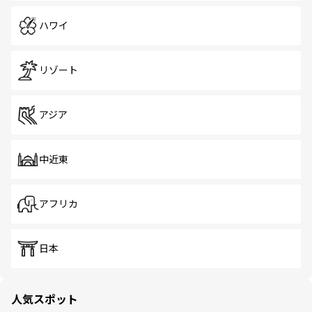
ハワイ
リゾート
アジア
中近東
アフリカ
日本
人気スポット