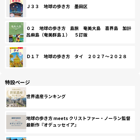
Ｊ３３ 地球の歩き方 墨田区
０２ 地球の歩き方 島旅 奄美大島 喜界島 加計
呂麻島（奄美群島１） ５訂版
Ｄ１７ 地球の歩き方 タイ ２０２７～２０２８
特設ページ
世界遺産ランキング
地球の歩き方 meets クリストファー・ノーラン監督
最新作『オデュッセイア』