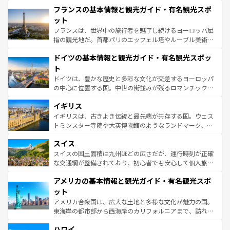
と文化が詰まったヨーロッパ屈指の旅行先だ。多様な地域
なお、新着のイタリア情報は
コンテンツ一覧
を参照してほ
フランスの基本情報と観光ガイド・有名観光スポ
文化が根付くこの国では、情熱的なフラメンコ、熱気あふ
しい。
れる闘牛、そして美味しいタパスが生活の一部となってい
ット
る。首都マドリードの洗練された雰囲気や、バルセロナの
フランスは、世界中の旅行者を魅了し続けるヨーロッパ屈
アートに溢れた街角から、地方では古代ローマ遺跡や中世
指の観光地だ。首都パリのエッフェル塔やルーブル美術館
の城塞都市、穏やかなビーチリゾートまで多彩な表情を見
といった象徴的なスポットから、田舎町の古風な美しさま
せる。地方によって風土や気候が異なるスペインはその個
ドイツの基本情報と観光ガイド・有名観光スポッ
で、幅広い魅力が詰まっている。華麗な宮殿、歴史的な大
性で訪れる人を魅了する。 なお、新着のスペイン情報は
コ
聖堂、美しいビーチ、そして豊かな自然が、訪れる者を心
ト
ンテンツ一覧
を参照してほしい。
から魅了する。また、フランスは美食の国としても知ら
ドイツは、豊かな歴史と多彩な文化が交差するヨーロッパ
れ、フランス料理はユネスコ無形文化遺産にも登録されて
の中心に位置する国。中世の街並みが残るロマンチック街
いる。シャンパンの発祥地であるランス、プロヴァンスの
道から、未来を先取りするようなモダンな都市まで多様な
香り高いラベンダー畑など、多彩な楽しみ方が可能だ。さ
イギリス
顔を持つこの国は、どこを歩いても飽きることがない。ベ
らに、パリ以外の地域にも魅力が溢れており、どの街角に
ルリンの文化的活気、バイエルン州のアルプスの絶景、そ
イギリスは、古きよき伝統と最先端が共存する国。ウェス
も豊かな歴史と文化が息づいている。パリ以外の個性あふ
してライン川沿いのワイン畑といった風景は必見。ビール
トミンスター寺院や大英博物館のようなランドマーク、歴
れる地方に足を運ぶとそれぞれで全く異なる文化を体験で
とソーセージを味わいながら地元の人と過ごす楽しい時間
史ある大学都市、美しい丘陵地帯や牧歌的な風景など、エ
きるだろう。 なお、新着のフランス情報は
コンテンツ一覧
スイス
は、お酒好きな人にはぜひ体験してほしい。 なお、新着の
リアごとに異なる魅力がある。また、優雅なアフタヌーン
を参照してほしい。
ドイツ情報は
コンテンツ一覧
を参照してほしい。
ティー、ビール好きにはたまらない英国パブ、サッカー観
スイスの国土面積は九州ほどの広さだが、運行時刻が正確
戦など、本場だからこそできる体験も豊富。イギリスを旅
な交通網が整備されており、初心者でも安心して個人旅行
して楽しみつくそう。 なお、新着のイギリス情報は
コンテ
を楽しめる。日本同様に時刻表どおりの旅が可能だ。中世
アメリカの基本情報と観光ガイド・有名観光スポ
ンツ一覧
を参照してほしい。
の建物がそのまま残る町や、スイスならではのユニークな
博物館もあり、アルプス観光だけでなく町歩きも満喫する
ット
ことができる。国民の所得が高いため物価も高いが、旅行
アメリカ合衆国は、広大な土地と多様な文化が魅力の国。
者向けの交通パス提供のサービスもあり、うまく活用すれ
東海岸の都市部から西海岸のカリフォルニアまで、訪れる
ば市内交通費無料で観光を楽しむこともできる。 なお、新
場所ごとに異なる風景と体験が待っている。ニューヨーク
着のスイス情報は
コンテンツ一覧
を参照してほしい。
ハワイ
のような巨大都市は、観光、ショッピング、エンターテイ