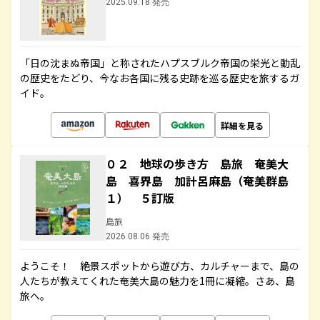
2025.09.18 発売
「日の沈まぬ帝国」と称されたハプスブルク帝国の栄光と動乱
の歴史をたどり、今なお各国に残る史跡を巡る歴史を旅するガ
イド。
詳細を見る
０２ 地球の歩き方 島旅 奄美大
島 喜界島 加計呂麻島（奄美群島
１） ５訂版
島旅
2026.08.06 発売
ようこそ！ 絶景スポットから遊び方、カルチャーまで、島の
人たちが教えてくれた奄美大島の魅力を1冊に凝縮。さあ、島
旅へ。