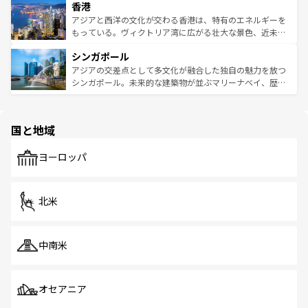
香港
とつ。フォーやバインミー、ベトナムコーヒーなどは、ぜ
の活気が交差している。北部ではチェンマイなどの山岳地
ひ現地で味わいたい。どの地域を訪れてもあたたかい人々
帯で自然と触れ合い、南部ではプーケットやクラビの美し
アジアと西洋の文化が交わる香港は、特有のエネルギーを
が旅行者を迎えてくれるので、きっと忘れられない旅にな
いビーチでリゾート気分を楽しむことができる。タイ料理
もっている。ヴィクトリア湾に広がる壮大な景色、近未来
るはずだ。 なお、新着のベトナム情報は
コンテンツ一覧
を
は世界的に有名で、屋台から高級レストランまで味覚を刺
的なアートスポット、そして歴史と現代が融合した町並
参照してほしい。
シンガポール
激する。気候は一年中温暖で、どの季節にも異なる楽しみ
み、どこを訪れても感動するはず。観光スポットが密集し
が待っている。親しみやすいタイの人々、仏教を中心とし
ており、効率よく見どころを回れるのも魅力。息をのむよ
アジアの交差点として多文化が融合した独自の魅力を放つ
た文化、そして多様な観光資源が、訪れる旅人を魅了し続
うな絶景から文化的な体験まで、香港を存分に楽しみ尽く
シンガポール。未来的な建築物が並ぶマリーナベイ、歴史
ける。 なお、新着のタイ情報は
コンテンツ一覧
を参照して
そう。 なお、新着の香港情報は
コンテンツ一覧
を参照して
と伝統を感じられるエスニックタウン、多数の緑豊かな公
ほしい。
ほしい。
園や自然保護区など、自然が調和した近代的な景観と文化
の多様性あふれるカラフルな町は、どこを歩いても新しい
国と地域
発見がある。さらに、治安のよさや充実した公共交通機関
も、旅行者にとっては魅力的なポイント。グルメも豊富
で、ホーカーズは地元の風情を楽しめる外せないスポット
ヨーロッパ
だ。訪れる人を飽きさせないシンガポールで、多様な魅力
を体感しよう。 なお、新着のシンガポール情報は
コンテン
ツ一覧
を参照してほしい。
北米
中南米
オセアニア