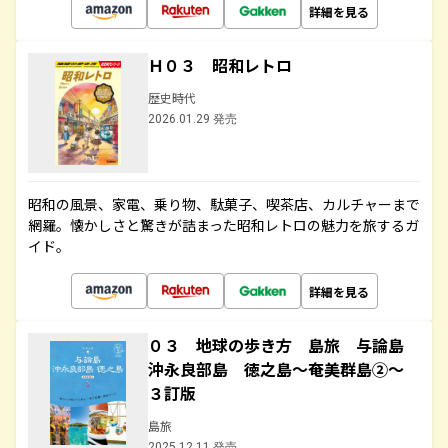
詳細を見る
Ｈ０３ 昭和レトロ
歴史時代
2026.01.29 発売
昭和の風景、家電、乗り物、駄菓子、喫茶店、カルチャーまで
網羅。懐かしさと驚きが詰まった昭和レトロの魅力を旅するガ
イド。
詳細を見る
０３ 地球の歩き方 島旅 与論島
沖永良部島 徳之島～奄美群島②～
３訂版
島旅
2025.12.11 発売