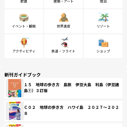
飲食
建築・アート
宿泊
イベント・観戦
世界遺産
リゾート
アクティビティ
鉄道・フライト
ショップ
新刊ガイドブック
１５ 地球の歩き方 島旅 伊豆大島 利島（伊豆諸
島①）３訂版
Ｃ０２ 地球の歩き方 ハワイ島 ２０２７～２０２
８