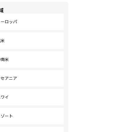
域
ヨーロッパ
北米
中南米
オセアニア
ハワイ
リゾート