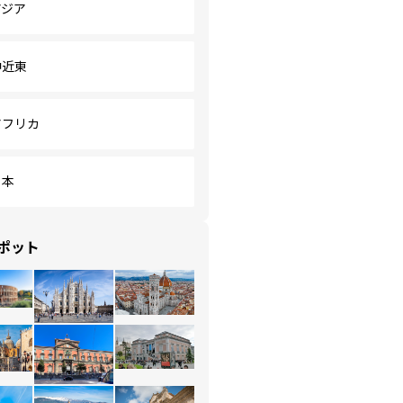
アジア
中近東
アフリカ
日本
ポット