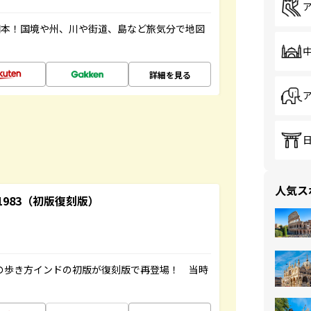
図本！国境や州、川や街道、島など旅気分で地図
詳細を見る
人気ス
-1983（初版復刻版）
球の歩き方インドの初版が復刻版で再登場！ 当時