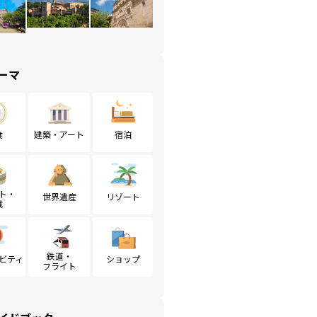
ーマ
食
建築・アート
宿泊
ト・
世界遺産
リゾート
戦
鉄道・
ビティ
ショップ
フライト