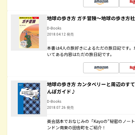
地球の歩き方 ガチ冒険～地球の歩き方
D-Books
2018.04.12 発売
本書は4人の旅好きによるただの旅日記です。
いてある内容はただの旅日記です。
地球の歩き方 カンタベリーと周辺のす
んぽガイド♪
D-Books
2018.07.26 発売
英会話本でおなじみの「Kayoの“秘密のノー
ンドン南東の田舎町をご紹介！