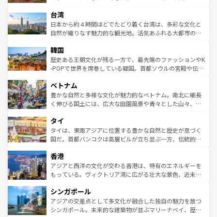
るだろう。車でのロードトリップや列車の旅も、アメリカ
文化や歴史が息づいている。「アロハスピリット」と呼ば
ストラリア東海岸北部に広がる大サンゴ礁地帯グレートバ
ならではの贅沢な旅のスタイルだ。 なお、新着のアメリカ
台湾
れるおもてなしの心で訪れる人々を迎えてくれるハワイの
リアリーフや大陸中央部にそびえるウルル（エアーズロッ
情報は
コンテンツ一覧
を参照してほしい。
人々、おいしいローカルフードやハワイアンミュージッ
ク）、タスマニアの美しい原生林やケアンズの熱帯雨林な
日本から約４時間ほどでたどり着く台湾は、多彩な文化と
ク、伝統的なフラダンスなど、すべてがハワイの魅力を彩
ど、見どころがたくさん。また、カフェやワイン、オージ
自然が織りなす魅力的な観光地。活気あふれる大都市の台
っている。訪れるたびに新しい発見と感動が待っているハ
ービーフなどの食文化も豊かで、美味しいものであふれて
北やノスタルジックな町並みが人気な九份（ジォウフェ
ワイを、存分に味わってほしい。 なお、新着のハワイ情報
韓国
いる。アクティビティも充実しており、サーフィンやダイ
ン）、静ひつな山岳地帯である台湾東部など、都市の喧騒
は
コンテンツ一覧
を参照してほしい。
ビング、ハイキングなど、アウトドア好きにはたまらな
と山間の静けさが共存しており、訪れる人に新しい発見と
歴史ある王朝文化が残る一方で、最先端のファッションやK
い。オーストラリアの多彩な魅力を存分に味わいつくそ
驚きをもたらしてくれる。また、奥深い台湾の食文化も魅
-POPで世界を席巻している韓国。首都ソウルの宮殿や伝統
う。 なお、新着のオーストラリア情報は
コンテンツ一覧
を
力で、夜市などの屋台グルメから高級料理、ヘルシーで美
家屋が並ぶエリアでは韓国の歴史と文化に浸ることがで
参照してほしい。
ベトナム
容にもいいと評判のスイーツなど、バラエティ豊かな料理
き、地方に足を延ばせば四季折々の自然美を楽しむことが
が味わえる。 なお、新着の台湾情報は
コンテンツ一覧
を参
できる。そして、キムチや焼肉、絶品のストリートフード
豊かな自然と多様な文化が魅力的なベトナム。南北に細長
照してほしい。
まで、さまざまな韓国料理が待っている。夜には、韓国な
く伸びる国土には、広大な田園風景や青々とした山々、世
らではのナイトライフも堪能できる。あたたかいホスピタ
界遺産に登録された壮大な自然景観が点在し、都市部では
タイ
リティに包まれながら、韓国の多彩な魅力を心ゆくまで味
急速な発展と共に伝統が息づく。ハノイの古い町並みやホ
わってみてほしい。 なお、新着の韓国情報は
コンテンツ一
ーチミン市のフランス統治時代の建物も、独特の雰囲気を
タイは、東南アジアに位置する豊かな自然と歴史が息づく
覧
を参照してほしい。
醸し出している。また、バラエティの豊かさとおいしさで
国だ。首都バンコクは高層ビルが立ち並ぶ一方、伝統的な
世界中の食通を魅了してやまないベトナム料理も魅力のひ
寺院や市場がいたるところに点在し、古きよき文化と現代
香港
とつ。フォーやバインミー、ベトナムコーヒーなどは、ぜ
の活気が交差している。北部ではチェンマイなどの山岳地
ひ現地で味わいたい。どの地域を訪れてもあたたかい人々
帯で自然と触れ合い、南部ではプーケットやクラビの美し
アジアと西洋の文化が交わる香港は、特有のエネルギーを
が旅行者を迎えてくれるので、きっと忘れられない旅にな
いビーチでリゾート気分を楽しむことができる。タイ料理
もっている。ヴィクトリア湾に広がる壮大な景色、近未来
るはずだ。 なお、新着のベトナム情報は
コンテンツ一覧
を
は世界的に有名で、屋台から高級レストランまで味覚を刺
的なアートスポット、そして歴史と現代が融合した町並
参照してほしい。
シンガポール
激する。気候は一年中温暖で、どの季節にも異なる楽しみ
み、どこを訪れても感動するはず。観光スポットが密集し
が待っている。親しみやすいタイの人々、仏教を中心とし
ており、効率よく見どころを回れるのも魅力。息をのむよ
アジアの交差点として多文化が融合した独自の魅力を放つ
た文化、そして多様な観光資源が、訪れる旅人を魅了し続
うな絶景から文化的な体験まで、香港を存分に楽しみ尽く
シンガポール。未来的な建築物が並ぶマリーナベイ、歴史