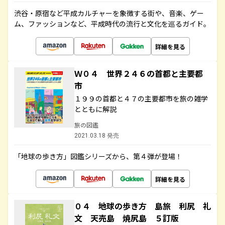
渋谷・原宿など平成カルチャーを象徴する街や、音楽、ゲー
ム、ファッションなど、平成時代の流行と文化を巡るガイド。
詳細を見る
Ｗ０４ 世界２４６の首都と主要都
市
１９９の首都と４７の主要都市を旅の雑学
とともに解説
旅の図鑑
2021.03.18 発売
「地球の歩き方」図鑑シリーズから、第４弾が登場！
詳細を見る
０４ 地球の歩き方 島旅 利尻 礼
文 天売島 焼尻島 ５訂版