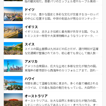
アートに溢れた街角から、地方では古代ローマ遺跡や中世
指の観光地だ。首都パリのエッフェル塔やルーブル美術館
の城塞都市、穏やかなビーチリゾートまで多彩な表情を見
といった象徴的なスポットから、田舎町の古風な美しさま
せる。地方によって風土や気候が異なるスペインはその個
ドイツ
で、幅広い魅力が詰まっている。華麗な宮殿、歴史的な大
性で訪れる人を魅了する。 なお、新着のスペイン情報は
コ
聖堂、美しいビーチ、そして豊かな自然が、訪れる者を心
ドイツは、豊かな歴史と多彩な文化が交差するヨーロッパ
ンテンツ一覧
を参照してほしい。
から魅了する。また、フランスは美食の国としても知ら
の中心に位置する国。中世の街並みが残るロマンチック街
れ、フランス料理はユネスコ無形文化遺産にも登録されて
道から、未来を先取りするようなモダンな都市まで多様な
イギリス
いる。シャンパンの発祥地であるランス、プロヴァンスの
顔を持つこの国は、どこを歩いても飽きることがない。ベ
香り高いラベンダー畑など、多彩な楽しみ方が可能だ。さ
ルリンの文化的活気、バイエルン州のアルプスの絶景、そ
イギリスは、古きよき伝統と最先端が共存する国。ウェス
らに、パリ以外の地域にも魅力が溢れており、どの街角に
してライン川沿いのワイン畑といった風景は必見。ビール
トミンスター寺院や大英博物館のようなランドマーク、歴
も豊かな歴史と文化が息づいている。パリ以外の個性あふ
とソーセージを味わいながら地元の人と過ごす楽しい時間
史ある大学都市、美しい丘陵地帯や牧歌的な風景など、エ
れる地方に足を運ぶとそれぞれで全く異なる文化を体験で
スイス
は、お酒好きな人にはぜひ体験してほしい。 なお、新着の
リアごとに異なる魅力がある。また、優雅なアフタヌーン
きるだろう。 なお、新着のフランス情報は
コンテンツ一覧
ドイツ情報は
コンテンツ一覧
を参照してほしい。
ティー、ビール好きにはたまらない英国パブ、サッカー観
スイスの国土面積は九州ほどの広さだが、運行時刻が正確
を参照してほしい。
戦など、本場だからこそできる体験も豊富。イギリスを旅
な交通網が整備されており、初心者でも安心して個人旅行
して楽しみつくそう。 なお、新着のイギリス情報は
コンテ
を楽しめる。日本同様に時刻表どおりの旅が可能だ。中世
アメリカ
ンツ一覧
を参照してほしい。
の建物がそのまま残る町や、スイスならではのユニークな
博物館もあり、アルプス観光だけでなく町歩きも満喫する
アメリカ合衆国は、広大な土地と多様な文化が魅力の国。
ことができる。国民の所得が高いため物価も高いが、旅行
東海岸の都市部から西海岸のカリフォルニアまで、訪れる
者向けの交通パス提供のサービスもあり、うまく活用すれ
場所ごとに異なる風景と体験が待っている。ニューヨーク
ハワイ
ば市内交通費無料で観光を楽しむこともできる。 なお、新
のような巨大都市は、観光、ショッピング、エンターテイ
着のスイス情報は
コンテンツ一覧
を参照してほしい。
ンメントが詰まった刺激的なスポットだ。一方、アメリカ
年間を通じて温暖な気候に恵まれ、多くの島で構成される
西部には大自然が広がり、グランドキャニオンやイエロー
ハワイは、どの島も独自の魅力をもっている。大自然の神
ストーン国立公園といった絶景が堪能できる。さらに、南
秘を感じたいなら、火山が生み出した壮大な景観を誇るハ
オーストラリア
部のニューオーリンズでは、音楽と美食が融合した独特の
ワイ島は見逃せない。また、定番の観光地といえばオアフ
文化が魅力。旅行者はアメリカの各地域で異なる魅力を楽
島だが、静かな自然を求めるならマウイ島やカウアイ島が
オーストラリアは、壮大な自然と多様な文化が魅力の国。
しみながら、その多様性と豊かな歴史を感じることができ
おすすめ。エメラルドグリーンに輝く海をはじめ、豊かな
シドニーのシンボルであるシドニー・オペラハウス、オー