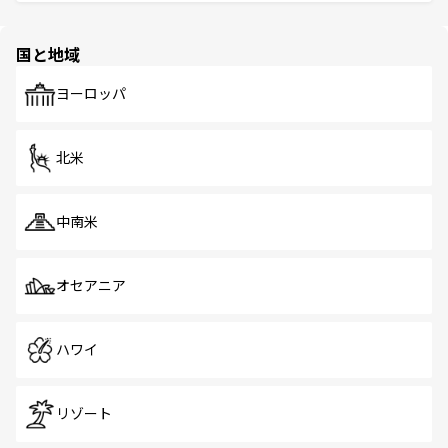
ける。 なお、新着のタイ情報は
コンテンツ一覧
を参照して
そう。 なお、新着の香港情報は
コンテンツ一覧
を参照して
と伝統を感じられるエスニックタウン、多数の緑豊かな公
ほしい。
ほしい。
園や自然保護区など、自然が調和した近代的な景観と文化
の多様性あふれるカラフルな町は、どこを歩いても新しい
国と地域
発見がある。さらに、治安のよさや充実した公共交通機関
も、旅行者にとっては魅力的なポイント。グルメも豊富
で、ホーカーズは地元の風情を楽しめる外せないスポット
ヨーロッパ
だ。訪れる人を飽きさせないシンガポールで、多様な魅力
を体感しよう。 なお、新着のシンガポール情報は
コンテン
ツ一覧
を参照してほしい。
北米
中南米
オセアニア
ハワイ
リゾート