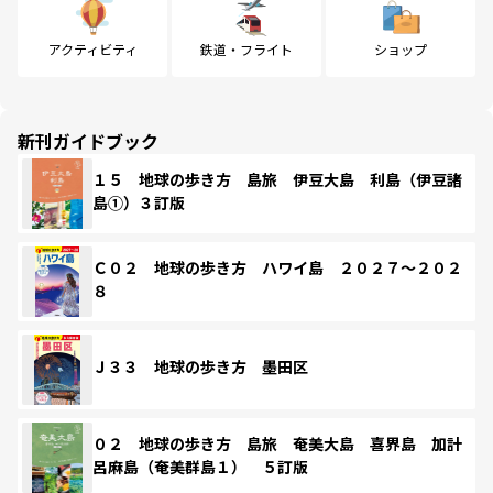
アクティビティ
鉄道・フライト
ショップ
新刊ガイドブック
１５ 地球の歩き方 島旅 伊豆大島 利島（伊豆諸
島①）３訂版
Ｃ０２ 地球の歩き方 ハワイ島 ２０２７～２０２
８
Ｊ３３ 地球の歩き方 墨田区
０２ 地球の歩き方 島旅 奄美大島 喜界島 加計
呂麻島（奄美群島１） ５訂版