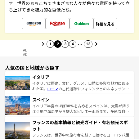
す。世界のあちこちでさまざまな人々が色々な意図を持って立
ち上げてきた魅力的な巨像たち。
詳細を見る
…
1
2
3
4
13
AD
AD
人気の国と地域から探す
イタリア
イタリアは歴史、文化、グルメ、自然と多彩な魅力にあふ
れた国。
ローマ
の古代遺跡やフィレンツェのルネッサンス
美術、ヴェネツィアの運河など、歴史あるスポットはもち
スペイン
ろん、トスカーナの美しい田園風景やアマルフィ海岸の絶
景など、自然景観も見逃せない。観光の合間には、本場の
イベリア半島のほぼ80％を占めるスペインは、太陽が降り
ピザやパスタなど、絶品のイタリア料理を堪能することも
注ぐ地中海沿岸から雄大なピレネー山脈まで、多彩な自然
できる。朝目覚めてから夜眠るまで、すべての瞬間を楽し
と文化が詰まったヨーロッパ屈指の旅行先だ。多様な地域
フランスの基本情報と観光ガイド・有名観光スポ
ませてくれるイタリアで、忘れられない旅をしてみよう！
文化が根付くこの国では、情熱的なフラメンコ、熱気あふ
なお、新着のイタリア情報は
コンテンツ一覧
を参照してほ
れる闘牛、そして美味しいタパスが生活の一部となってい
ット
しい。
る。首都マドリードの洗練された雰囲気や、バルセロナの
フランスは、世界中の旅行者を魅了し続けるヨーロッパ屈