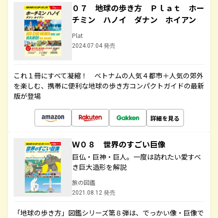
０７ 地球の歩き方 Ｐｌａｔ ホー
チミン ハノイ ダナン ホイアン
Plat
2024.07.04 発売
これ１冊にすべて凝縮！ ベトナムの人気４都市＋人気の郊外
を楽しむ、携帯に便利な地球の歩き方コンパクトガイドの最新
版が登場
詳細を見る
Ｗ０８ 世界のすごい巨像
巨仏・巨神・巨人。一度は訪れたい愛すべ
き巨大造形を解説
旅の図鑑
2021.08.12 発売
「地球の歩き方」図鑑シリーズ第８弾は、でっかい像・巨像で