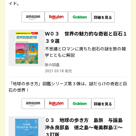
イド。
詳細を見る
Ｗ０３ 世界の魅力的な奇岩と巨石１
３９選
不思議とロマンに満ちた岩石の謎を旅の雑
学とともに解説
旅の図鑑
2021.03.18 発売
「地球の歩き方」図鑑シリーズ第３弾は、謎だらけの奇岩と巨
石の世界！
詳細を見る
０３ 地球の歩き方 島旅 与論島
沖永良部島 徳之島～奄美群島②～
３訂版