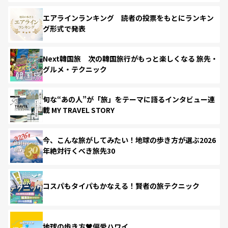
エアラインランキング 読者の投票をもとにランキン
グ形式で発表
Next韓国旅 次の韓国旅行がもっと楽しくなる 旅先・
グルメ・テクニック
旬な“あの人”が「旅」をテーマに語るインタビュー連
載 MY TRAVEL STORY
今、こんな旅がしてみたい！地球の歩き方が選ぶ2026
年絶対行くべき旅先30
コスパもタイパもかなえる！賢者の旅テクニック
地球の歩き方♥偏愛ハワイ