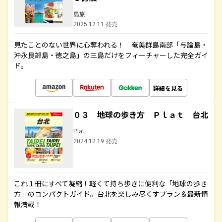
島旅
2025.12.11 発売
見たことのない世界に心奪われる！ 奄美群島南部「与論島・
沖永良部島・徳之島」の三島だけをフィーチャーした完全ガイ
ド。
詳細を見る
０３ 地球の歩き方 Ｐｌａｔ 台北
Plat
2024.12.19 発売
これ１冊にすべて凝縮！軽くて持ち歩きに便利な「地球の歩き
方」のコンパクトガイド。台北を楽しみ尽くすプラン＆最新情
報満載！