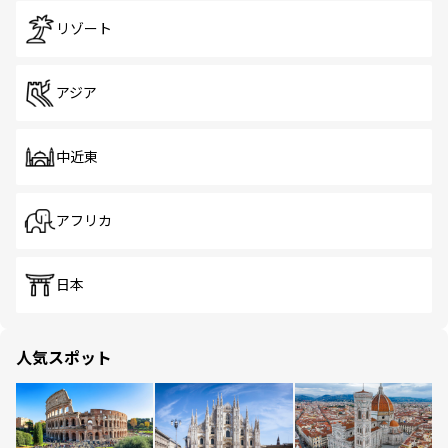
リゾート
アジア
中近東
アフリカ
日本
人気スポット