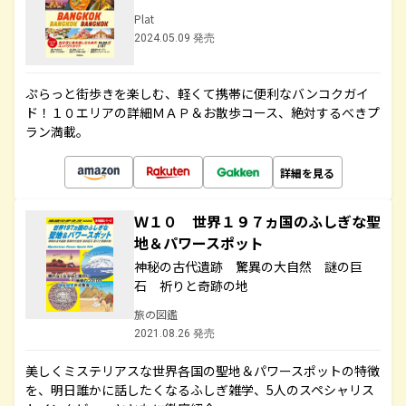
Plat
2024.05.09 発売
ぷらっと街歩きを楽しむ、軽くて携帯に便利なバンコクガイ
ド！１０エリアの詳細ＭＡＰ＆お散歩コース、絶対するべきプ
ラン満載。
詳細を見る
Ｗ１０ 世界１９７ヵ国のふしぎな聖
地＆パワースポット
神秘の古代遺跡 驚異の大自然 謎の巨
石 祈りと奇跡の地
旅の図鑑
2021.08.26 発売
美しくミステリアスな世界各国の聖地＆パワースポットの特徴
を、明日誰かに話したくなるふしぎ雑学、5人のスペシャリス