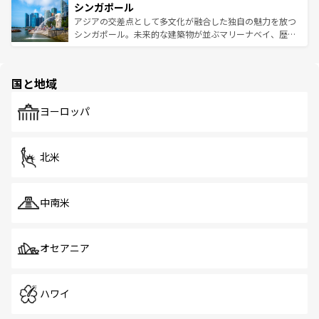
参照してほしい。
シンガポール
激する。気候は一年中温暖で、どの季節にも異なる楽しみ
み、どこを訪れても感動するはず。観光スポットが密集し
が待っている。親しみやすいタイの人々、仏教を中心とし
ており、効率よく見どころを回れるのも魅力。息をのむよ
アジアの交差点として多文化が融合した独自の魅力を放つ
た文化、そして多様な観光資源が、訪れる旅人を魅了し続
うな絶景から文化的な体験まで、香港を存分に楽しみ尽く
シンガポール。未来的な建築物が並ぶマリーナベイ、歴史
ける。 なお、新着のタイ情報は
コンテンツ一覧
を参照して
そう。 なお、新着の香港情報は
コンテンツ一覧
を参照して
と伝統を感じられるエスニックタウン、多数の緑豊かな公
ほしい。
ほしい。
園や自然保護区など、自然が調和した近代的な景観と文化
の多様性あふれるカラフルな町は、どこを歩いても新しい
国と地域
発見がある。さらに、治安のよさや充実した公共交通機関
も、旅行者にとっては魅力的なポイント。グルメも豊富
で、ホーカーズは地元の風情を楽しめる外せないスポット
ヨーロッパ
だ。訪れる人を飽きさせないシンガポールで、多様な魅力
を体感しよう。 なお、新着のシンガポール情報は
コンテン
ツ一覧
を参照してほしい。
北米
中南米
オセアニア
ハワイ