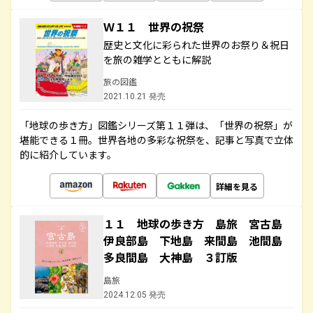
Ｗ１１ 世界の祝祭
歴史と文化に彩られた世界のお祭り＆祝日
を旅の雑学とともに解説
旅の図鑑
2021.10.21 発売
「地球の歩き方」図鑑シリーズ第１１弾は、「世界の祝祭」が
堪能できる１冊。世界各地の多彩な祝祭を、記事と写真で立体
的に紹介しています。
詳細を見る
１１ 地球の歩き方 島旅 宮古島
伊良部島 下地島 来間島 池間島
多良間島 大神島 ３訂版
島旅
2024.12.05 発売