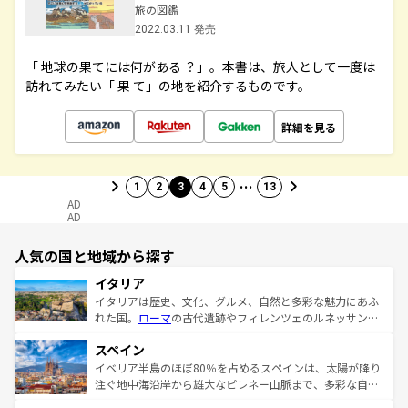
旅の図鑑
2022.03.11 発売
「 地球の果てには何がある ？」。本書は、旅人として一度は
訪れてみたい「 果 て」の地を紹介するものです。
詳細を見る
…
1
2
3
4
5
13
AD
AD
人気の国と地域から探す
イタリア
イタリアは歴史、文化、グルメ、自然と多彩な魅力にあふ
れた国。
ローマ
の古代遺跡やフィレンツェのルネッサンス
美術、ヴェネツィアの運河など、歴史あるスポットはもち
スペイン
ろん、トスカーナの美しい田園風景やアマルフィ海岸の絶
景など、自然景観も見逃せない。観光の合間には、本場の
イベリア半島のほぼ80％を占めるスペインは、太陽が降り
ピザやパスタなど、絶品のイタリア料理を堪能することも
注ぐ地中海沿岸から雄大なピレネー山脈まで、多彩な自然
できる。朝目覚めてから夜眠るまで、すべての瞬間を楽し
と文化が詰まったヨーロッパ屈指の旅行先だ。多様な地域