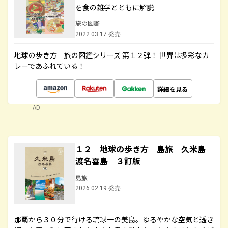
を食の雑学とともに解説
旅の図鑑
2022.03.17 発売
地球の歩き方 旅の図鑑シリーズ 第１２弾！ 世界は多彩なカ
レーであふれている！
詳細を見る
AD
１２ 地球の歩き方 島旅 久米島
渡名喜島 ３訂版
島旅
2026.02.19 発売
那覇から３０分で行ける琉球一の美島。ゆるやかな空気と透き