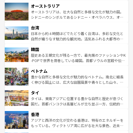
ストーン国立公園といった絶景が堪能できる。さらに、南
秘を感じたいなら、火山が生み出した壮大な景観を誇るハ
オーストラリア
部のニューオーリンズでは、音楽と美食が融合した独特の
ワイ島は見逃せない。また、定番の観光地といえばオアフ
文化が魅力。旅行者はアメリカの各地域で異なる魅力を楽
島だが、静かな自然を求めるならマウイ島やカウアイ島が
オーストラリアは、壮大な自然と多様な文化が魅力の国。
しみながら、その多様性と豊かな歴史を感じることができ
おすすめ。エメラルドグリーンに輝く海をはじめ、豊かな
シドニーのシンボルであるシドニー・オペラハウス、オー
るだろう。車でのロードトリップや列車の旅も、アメリカ
文化や歴史が息づいている。「アロハスピリット」と呼ば
ストラリア東海岸北部に広がる大サンゴ礁地帯グレートバ
ならではの贅沢な旅のスタイルだ。 なお、新着のアメリカ
台湾
れるおもてなしの心で訪れる人々を迎えてくれるハワイの
リアリーフや大陸中央部にそびえるウルル（エアーズロッ
情報は
コンテンツ一覧
を参照してほしい。
人々、おいしいローカルフードやハワイアンミュージッ
ク）、タスマニアの美しい原生林やケアンズの熱帯雨林な
日本から約４時間ほどでたどり着く台湾は、多彩な文化と
ク、伝統的なフラダンスなど、すべてがハワイの魅力を彩
ど、見どころがたくさん。また、カフェやワイン、オージ
自然が織りなす魅力的な観光地。活気あふれる大都市の台
っている。訪れるたびに新しい発見と感動が待っているハ
ービーフなどの食文化も豊かで、美味しいものであふれて
北やノスタルジックな町並みが人気な九份（ジォウフェ
ワイを、存分に味わってほしい。 なお、新着のハワイ情報
韓国
いる。アクティビティも充実しており、サーフィンやダイ
ン）、静ひつな山岳地帯である台湾東部など、都市の喧騒
は
コンテンツ一覧
を参照してほしい。
ビング、ハイキングなど、アウトドア好きにはたまらな
と山間の静けさが共存しており、訪れる人に新しい発見と
歴史ある王朝文化が残る一方で、最先端のファッションやK
い。オーストラリアの多彩な魅力を存分に味わいつくそ
驚きをもたらしてくれる。また、奥深い台湾の食文化も魅
-POPで世界を席巻している韓国。首都ソウルの宮殿や伝統
う。 なお、新着のオーストラリア情報は
コンテンツ一覧
を
力で、夜市などの屋台グルメから高級料理、ヘルシーで美
家屋が並ぶエリアでは韓国の歴史と文化に浸ることがで
参照してほしい。
ベトナム
容にもいいと評判のスイーツなど、バラエティ豊かな料理
き、地方に足を延ばせば四季折々の自然美を楽しむことが
が味わえる。 なお、新着の台湾情報は
コンテンツ一覧
を参
できる。そして、キムチや焼肉、絶品のストリートフード
豊かな自然と多様な文化が魅力的なベトナム。南北に細長
照してほしい。
まで、さまざまな韓国料理が待っている。夜には、韓国な
く伸びる国土には、広大な田園風景や青々とした山々、世
らではのナイトライフも堪能できる。あたたかいホスピタ
界遺産に登録された壮大な自然景観が点在し、都市部では
タイ
リティに包まれながら、韓国の多彩な魅力を心ゆくまで味
急速な発展と共に伝統が息づく。ハノイの古い町並みやホ
わってみてほしい。 なお、新着の韓国情報は
コンテンツ一
ーチミン市のフランス統治時代の建物も、独特の雰囲気を
タイは、東南アジアに位置する豊かな自然と歴史が息づく
覧
を参照してほしい。
醸し出している。また、バラエティの豊かさとおいしさで
国だ。首都バンコクは高層ビルが立ち並ぶ一方、伝統的な
世界中の食通を魅了してやまないベトナム料理も魅力のひ
寺院や市場がいたるところに点在し、古きよき文化と現代
香港
とつ。フォーやバインミー、ベトナムコーヒーなどは、ぜ
の活気が交差している。北部ではチェンマイなどの山岳地
ひ現地で味わいたい。どの地域を訪れてもあたたかい人々
帯で自然と触れ合い、南部ではプーケットやクラビの美し
アジアと西洋の文化が交わる香港は、特有のエネルギーを
が旅行者を迎えてくれるので、きっと忘れられない旅にな
いビーチでリゾート気分を楽しむことができる。タイ料理
もっている。ヴィクトリア湾に広がる壮大な景色、近未来
るはずだ。 なお、新着のベトナム情報は
コンテンツ一覧
を
は世界的に有名で、屋台から高級レストランまで味覚を刺
的なアートスポット、そして歴史と現代が融合した町並