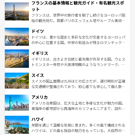
フランスの基本情報と観光ガイド・有名観光スポ
ませてくれるイタリアで、忘れられない旅をしてみよう！
文化が根付くこの国では、情熱的なフラメンコ、熱気あふ
なお、新着のイタリア情報は
コンテンツ一覧
を参照してほ
れる闘牛、そして美味しいタパスが生活の一部となってい
ット
しい。
る。首都マドリードの洗練された雰囲気や、バルセロナの
フランスは、世界中の旅行者を魅了し続けるヨーロッパ屈
アートに溢れた街角から、地方では古代ローマ遺跡や中世
指の観光地だ。首都パリのエッフェル塔やルーブル美術館
の城塞都市、穏やかなビーチリゾートまで多彩な表情を見
といった象徴的なスポットから、田舎町の古風な美しさま
せる。地方によって風土や気候が異なるスペインはその個
ドイツ
で、幅広い魅力が詰まっている。華麗な宮殿、歴史的な大
性で訪れる人を魅了する。 なお、新着のスペイン情報は
コ
聖堂、美しいビーチ、そして豊かな自然が、訪れる者を心
ドイツは、豊かな歴史と多彩な文化が交差するヨーロッパ
ンテンツ一覧
を参照してほしい。
から魅了する。また、フランスは美食の国としても知ら
の中心に位置する国。中世の街並みが残るロマンチック街
れ、フランス料理はユネスコ無形文化遺産にも登録されて
道から、未来を先取りするようなモダンな都市まで多様な
イギリス
いる。シャンパンの発祥地であるランス、プロヴァンスの
顔を持つこの国は、どこを歩いても飽きることがない。ベ
香り高いラベンダー畑など、多彩な楽しみ方が可能だ。さ
ルリンの文化的活気、バイエルン州のアルプスの絶景、そ
イギリスは、古きよき伝統と最先端が共存する国。ウェス
らに、パリ以外の地域にも魅力が溢れており、どの街角に
してライン川沿いのワイン畑といった風景は必見。ビール
トミンスター寺院や大英博物館のようなランドマーク、歴
も豊かな歴史と文化が息づいている。パリ以外の個性あふ
とソーセージを味わいながら地元の人と過ごす楽しい時間
史ある大学都市、美しい丘陵地帯や牧歌的な風景など、エ
れる地方に足を運ぶとそれぞれで全く異なる文化を体験で
スイス
は、お酒好きな人にはぜひ体験してほしい。 なお、新着の
リアごとに異なる魅力がある。また、優雅なアフタヌーン
きるだろう。 なお、新着のフランス情報は
コンテンツ一覧
ドイツ情報は
コンテンツ一覧
を参照してほしい。
ティー、ビール好きにはたまらない英国パブ、サッカー観
スイスの国土面積は九州ほどの広さだが、運行時刻が正確
を参照してほしい。
戦など、本場だからこそできる体験も豊富。イギリスを旅
な交通網が整備されており、初心者でも安心して個人旅行
して楽しみつくそう。 なお、新着のイギリス情報は
コンテ
を楽しめる。日本同様に時刻表どおりの旅が可能だ。中世
アメリカ
ンツ一覧
を参照してほしい。
の建物がそのまま残る町や、スイスならではのユニークな
博物館もあり、アルプス観光だけでなく町歩きも満喫する
アメリカ合衆国は、広大な土地と多様な文化が魅力の国。
ことができる。国民の所得が高いため物価も高いが、旅行
東海岸の都市部から西海岸のカリフォルニアまで、訪れる
者向けの交通パス提供のサービスもあり、うまく活用すれ
場所ごとに異なる風景と体験が待っている。ニューヨーク
ハワイ
ば市内交通費無料で観光を楽しむこともできる。 なお、新
のような巨大都市は、観光、ショッピング、エンターテイ
着のスイス情報は
コンテンツ一覧
を参照してほしい。
ンメントが詰まった刺激的なスポットだ。一方、アメリカ
年間を通じて温暖な気候に恵まれ、多くの島で構成される
西部には大自然が広がり、グランドキャニオンやイエロー
ハワイは、どの島も独自の魅力をもっている。大自然の神