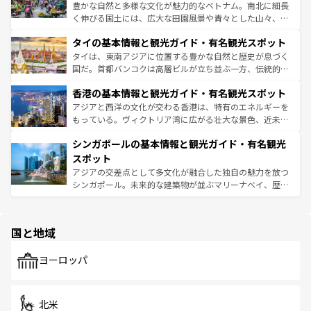
照してほしい。
まで、さまざまな韓国料理が待っている。夜には、韓国な
豊かな自然と多様な文化が魅力的なベトナム。南北に細長
らではのナイトライフも堪能できる。あたたかいホスピタ
く伸びる国土には、広大な田園風景や青々とした山々、世
リティに包まれながら、韓国の多彩な魅力を心ゆくまで味
界遺産に登録された壮大な自然景観が点在し、都市部では
わってみてほしい。 なお、新着の韓国情報は
コンテンツ一
タイの基本情報と観光ガイド・有名観光スポット
急速な発展と共に伝統が息づく。ハノイの古い町並みやホ
覧
を参照してほしい。
ーチミン市のフランス統治時代の建物も、独特の雰囲気を
タイは、東南アジアに位置する豊かな自然と歴史が息づく
醸し出している。また、バラエティの豊かさとおいしさで
国だ。首都バンコクは高層ビルが立ち並ぶ一方、伝統的な
世界中の食通を魅了してやまないベトナム料理も魅力のひ
寺院や市場がいたるところに点在し、古きよき文化と現代
香港の基本情報と観光ガイド・有名観光スポット
とつ。フォーやバインミー、ベトナムコーヒーなどは、ぜ
の活気が交差している。北部ではチェンマイなどの山岳地
ひ現地で味わいたい。どの地域を訪れてもあたたかい人々
帯で自然と触れ合い、南部ではプーケットやクラビの美し
アジアと西洋の文化が交わる香港は、特有のエネルギーを
が旅行者を迎えてくれるので、きっと忘れられない旅にな
いビーチでリゾート気分を楽しむことができる。タイ料理
もっている。ヴィクトリア湾に広がる壮大な景色、近未来
るはずだ。 なお、新着のベトナム情報は
コンテンツ一覧
を
は世界的に有名で、屋台から高級レストランまで味覚を刺
的なアートスポット、そして歴史と現代が融合した町並
参照してほしい。
シンガポールの基本情報と観光ガイド・有名観光
激する。気候は一年中温暖で、どの季節にも異なる楽しみ
み、どこを訪れても感動するはず。観光スポットが密集し
が待っている。親しみやすいタイの人々、仏教を中心とし
ており、効率よく見どころを回れるのも魅力。息をのむよ
スポット
た文化、そして多様な観光資源が、訪れる旅人を魅了し続
うな絶景から文化的な体験まで、香港を存分に楽しみ尽く
アジアの交差点として多文化が融合した独自の魅力を放つ
ける。 なお、新着のタイ情報は
コンテンツ一覧
を参照して
そう。 なお、新着の香港情報は
コンテンツ一覧
を参照して
シンガポール。未来的な建築物が並ぶマリーナベイ、歴史
ほしい。
ほしい。
と伝統を感じられるエスニックタウン、多数の緑豊かな公
園や自然保護区など、自然が調和した近代的な景観と文化
の多様性あふれるカラフルな町は、どこを歩いても新しい
国と地域
発見がある。さらに、治安のよさや充実した公共交通機関
も、旅行者にとっては魅力的なポイント。グルメも豊富
で、ホーカーズは地元の風情を楽しめる外せないスポット
ヨーロッパ
だ。訪れる人を飽きさせないシンガポールで、多様な魅力
を体感しよう。 なお、新着のシンガポール情報は
コンテン
ツ一覧
を参照してほしい。
北米