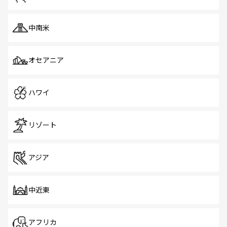
中南米
オセアニア
ハワイ
リゾート
アジア
中近東
アフリカ