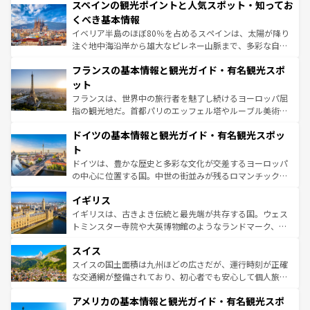
スペインの観光ポイントと人気スポット・知ってお
ろん、トスカーナの美しい田園風景やアマルフィ海岸の絶
景など、自然景観も見逃せない。観光の合間には、本場の
くべき基本情報
ピザやパスタなど、絶品のイタリア料理を堪能することも
イベリア半島のほぼ80％を占めるスペインは、太陽が降り
できる。朝目覚めてから夜眠るまで、すべての瞬間を楽し
注ぐ地中海沿岸から雄大なピレネー山脈まで、多彩な自然
ませてくれるイタリアで、忘れられない旅をしてみよう！
と文化が詰まったヨーロッパ屈指の旅行先だ。多様な地域
なお、新着のイタリア情報は
コンテンツ一覧
を参照してほ
フランスの基本情報と観光ガイド・有名観光スポ
文化が根付くこの国では、情熱的なフラメンコ、熱気あふ
しい。
れる闘牛、そして美味しいタパスが生活の一部となってい
ット
る。首都マドリードの洗練された雰囲気や、バルセロナの
フランスは、世界中の旅行者を魅了し続けるヨーロッパ屈
アートに溢れた街角から、地方では古代ローマ遺跡や中世
指の観光地だ。首都パリのエッフェル塔やルーブル美術館
の城塞都市、穏やかなビーチリゾートまで多彩な表情を見
といった象徴的なスポットから、田舎町の古風な美しさま
せる。地方によって風土や気候が異なるスペインはその個
ドイツの基本情報と観光ガイド・有名観光スポッ
で、幅広い魅力が詰まっている。華麗な宮殿、歴史的な大
性で訪れる人を魅了する。 なお、新着のスペイン情報は
コ
聖堂、美しいビーチ、そして豊かな自然が、訪れる者を心
ト
ンテンツ一覧
を参照してほしい。
から魅了する。また、フランスは美食の国としても知ら
ドイツは、豊かな歴史と多彩な文化が交差するヨーロッパ
れ、フランス料理はユネスコ無形文化遺産にも登録されて
の中心に位置する国。中世の街並みが残るロマンチック街
いる。シャンパンの発祥地であるランス、プロヴァンスの
道から、未来を先取りするようなモダンな都市まで多様な
香り高いラベンダー畑など、多彩な楽しみ方が可能だ。さ
イギリス
顔を持つこの国は、どこを歩いても飽きることがない。ベ
らに、パリ以外の地域にも魅力が溢れており、どの街角に
ルリンの文化的活気、バイエルン州のアルプスの絶景、そ
イギリスは、古きよき伝統と最先端が共存する国。ウェス
も豊かな歴史と文化が息づいている。パリ以外の個性あふ
してライン川沿いのワイン畑といった風景は必見。ビール
トミンスター寺院や大英博物館のようなランドマーク、歴
れる地方に足を運ぶとそれぞれで全く異なる文化を体験で
とソーセージを味わいながら地元の人と過ごす楽しい時間
史ある大学都市、美しい丘陵地帯や牧歌的な風景など、エ
きるだろう。 なお、新着のフランス情報は
コンテンツ一覧
スイス
は、お酒好きな人にはぜひ体験してほしい。 なお、新着の
リアごとに異なる魅力がある。また、優雅なアフタヌーン
を参照してほしい。
ドイツ情報は
コンテンツ一覧
を参照してほしい。
ティー、ビール好きにはたまらない英国パブ、サッカー観
スイスの国土面積は九州ほどの広さだが、運行時刻が正確
戦など、本場だからこそできる体験も豊富。イギリスを旅
な交通網が整備されており、初心者でも安心して個人旅行
して楽しみつくそう。 なお、新着のイギリス情報は
コンテ
を楽しめる。日本同様に時刻表どおりの旅が可能だ。中世
アメリカの基本情報と観光ガイド・有名観光スポ
ンツ一覧
を参照してほしい。
の建物がそのまま残る町や、スイスならではのユニークな