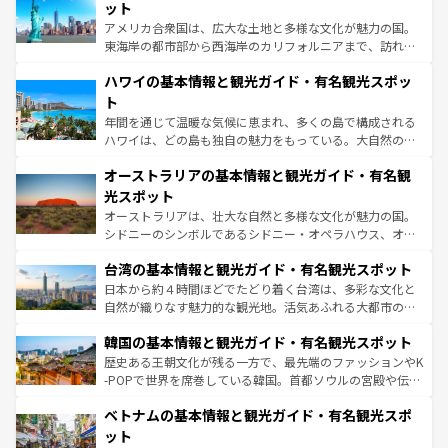
博物館もあり、アルプス観光だけでなく町歩きも満喫する
ット
ことができる。国民の所得が高いため物価も高いが、旅行
アメリカ合衆国は、広大な土地と多様な文化が魅力の国。
者向けの交通パス提供のサービスもあり、うまく活用すれ
東海岸の都市部から西海岸のカリフォルニアまで、訪れる
ば市内交通費無料で観光を楽しむこともできる。 なお、新
場所ごとに異なる風景と体験が待っている。ニューヨーク
着のスイス情報は
コンテンツ一覧
を参照してほしい。
ハワイの基本情報と観光ガイド・有名観光スポッ
のような巨大都市は、観光、ショッピング、エンターテイ
ンメントが詰まった刺激的なスポットだ。一方、アメリカ
ト
西部には大自然が広がり、グランドキャニオンやイエロー
年間を通じて温暖な気候に恵まれ、多くの島で構成される
ストーン国立公園といった絶景が堪能できる。さらに、南
ハワイは、どの島も独自の魅力をもっている。大自然の神
部のニューオーリンズでは、音楽と美食が融合した独特の
秘を感じたいなら、火山が生み出した壮大な景観を誇るハ
文化が魅力。旅行者はアメリカの各地域で異なる魅力を楽
オーストラリアの基本情報と観光ガイド・有名観
ワイ島は見逃せない。また、定番の観光地といえばオアフ
しみながら、その多様性と豊かな歴史を感じることができ
島だが、静かな自然を求めるならマウイ島やカウアイ島が
光スポット
るだろう。車でのロードトリップや列車の旅も、アメリカ
おすすめ。エメラルドグリーンに輝く海をはじめ、豊かな
オーストラリアは、壮大な自然と多様な文化が魅力の国。
ならではの贅沢な旅のスタイルだ。 なお、新着のアメリカ
文化や歴史が息づいている。「アロハスピリット」と呼ば
シドニーのシンボルであるシドニー・オペラハウス、オー
情報は
コンテンツ一覧
を参照してほしい。
れるおもてなしの心で訪れる人々を迎えてくれるハワイの
ストラリア東海岸北部に広がる大サンゴ礁地帯グレートバ
人々、おいしいローカルフードやハワイアンミュージッ
台湾の基本情報と観光ガイド・有名観光スポット
リアリーフや大陸中央部にそびえるウルル（エアーズロッ
ク、伝統的なフラダンスなど、すべてがハワイの魅力を彩
ク）、タスマニアの美しい原生林やケアンズの熱帯雨林な
日本から約４時間ほどでたどり着く台湾は、多彩な文化と
っている。訪れるたびに新しい発見と感動が待っているハ
ど、見どころがたくさん。また、カフェやワイン、オージ
自然が織りなす魅力的な観光地。活気あふれる大都市の台
ワイを、存分に味わってほしい。 なお、新着のハワイ情報
ービーフなどの食文化も豊かで、美味しいものであふれて
北やノスタルジックな町並みが人気な九份（ジォウフェ
は
コンテンツ一覧
を参照してほしい。
韓国の基本情報と観光ガイド・有名観光スポット
いる。アクティビティも充実しており、サーフィンやダイ
ン）、静ひつな山岳地帯である台湾東部など、都市の喧騒
ビング、ハイキングなど、アウトドア好きにはたまらな
と山間の静けさが共存しており、訪れる人に新しい発見と
歴史ある王朝文化が残る一方で、最先端のファッションやK
い。オーストラリアの多彩な魅力を存分に味わいつくそ
驚きをもたらしてくれる。また、奥深い台湾の食文化も魅
-POPで世界を席巻している韓国。首都ソウルの宮殿や伝統
う。 なお、新着のオーストラリア情報は
コンテンツ一覧
を
力で、夜市などの屋台グルメから高級料理、ヘルシーで美
家屋が並ぶエリアでは韓国の歴史と文化に浸ることがで
参照してほしい。
ベトナムの基本情報と観光ガイド・有名観光スポ
容にもいいと評判のスイーツなど、バラエティ豊かな料理
き、地方に足を延ばせば四季折々の自然美を楽しむことが
が味わえる。 なお、新着の台湾情報は
コンテンツ一覧
を参
できる。そして、キムチや焼肉、絶品のストリートフード
ット