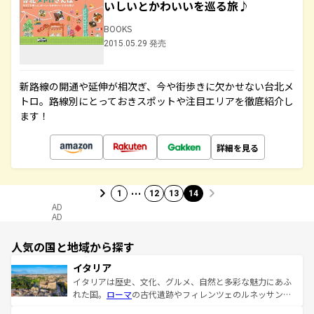
いしいとかわいいを巡る旅♪
BOOKS
2015.05.29 発売
新路線の開通や延伸が相次ぎ、今や街歩きに欠かせない台北メ
トロ。路線別にとっておきスポットや注目エリアを徹底紹介し
ます！
詳細を見る
…
1
12
13
14
AD
AD
人気の国と地域から探す
イタリア
イタリアは歴史、文化、グルメ、自然と多彩な魅力にあふ
れた国。
ローマ
の古代遺跡やフィレンツェのルネッサンス
美術、ヴェネツィアの運河など、歴史あるスポットはもち