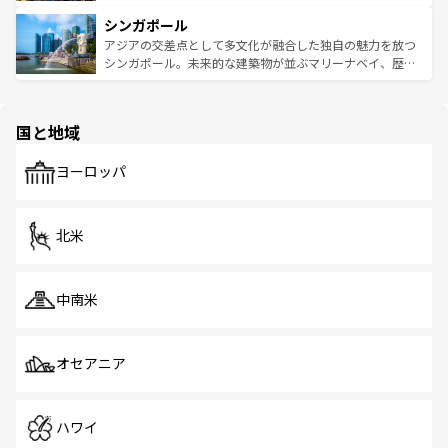
るはずだ。 なお、新着のベトナム情報は
コンテンツ一覧
を
は世界的に有名で、屋台から高級レストランまで味覚を刺
的なアートスポット、そして歴史と現代が融合した町並
参照してほしい。
シンガポール
激する。気候は一年中温暖で、どの季節にも異なる楽しみ
み、どこを訪れても感動するはず。観光スポットが密集し
が待っている。親しみやすいタイの人々、仏教を中心とし
ており、効率よく見どころを回れるのも魅力。息をのむよ
アジアの交差点として多文化が融合した独自の魅力を放つ
た文化、そして多様な観光資源が、訪れる旅人を魅了し続
うな絶景から文化的な体験まで、香港を存分に楽しみ尽く
シンガポール。未来的な建築物が並ぶマリーナベイ、歴史
ける。 なお、新着のタイ情報は
コンテンツ一覧
を参照して
そう。 なお、新着の香港情報は
コンテンツ一覧
を参照して
と伝統を感じられるエスニックタウン、多数の緑豊かな公
ほしい。
ほしい。
園や自然保護区など、自然が調和した近代的な景観と文化
の多様性あふれるカラフルな町は、どこを歩いても新しい
国と地域
発見がある。さらに、治安のよさや充実した公共交通機関
も、旅行者にとっては魅力的なポイント。グルメも豊富
で、ホーカーズは地元の風情を楽しめる外せないスポット
ヨーロッパ
だ。訪れる人を飽きさせないシンガポールで、多様な魅力
を体感しよう。 なお、新着のシンガポール情報は
コンテン
ツ一覧
を参照してほしい。
北米
中南米
オセアニア
ハワイ