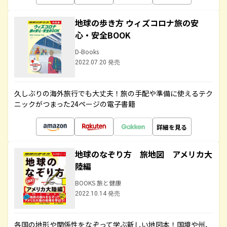
地球の歩き方 ウィズコロナ旅の安
心・安全BOOK
D-Books
2022.07.20 発売
久しぶりの海外旅行でも大丈夫！旅の手配や準備に使えるテク
ニックがつまった24ページの電子書籍
詳細を見る
地球のなぞり方 旅地図 アメリカ大
陸編
BOOKS 旅と健康
2022.10.14 発売
各国の地形や関係性をなぞって学ぶ新しい地図本！国境や州、