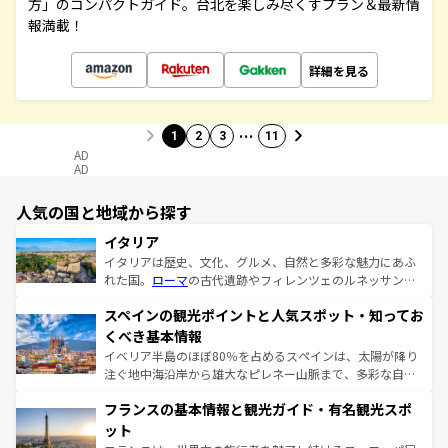
方」のコンパクトガイド。台北を楽しみ尽くすプラン＆最新情
報満載！
詳細を見る
…
1
2
3
11
AD
AD
人気の国と地域から探す
イタリア
イタリアは歴史、文化、グルメ、自然と多彩な魅力にあふ
れた国。
ローマ
の古代遺跡やフィレンツェのルネッサンス
美術、ヴェネツィアの運河など、歴史あるスポットはもち
スペインの観光ポイントと人気スポット・知ってお
ろん、トスカーナの美しい田園風景やアマルフィ海岸の絶
景など、自然景観も見逃せない。観光の合間には、本場の
くべき基本情報
ピザやパスタなど、絶品のイタリア料理を堪能することも
イベリア半島のほぼ80％を占めるスペインは、太陽が降り
できる。朝目覚めてから夜眠るまで、すべての瞬間を楽し
注ぐ地中海沿岸から雄大なピレネー山脈まで、多彩な自然
ませてくれるイタリアで、忘れられない旅をしてみよう！
と文化が詰まったヨーロッパ屈指の旅行先だ。多様な地域
なお、新着のイタリア情報は
コンテンツ一覧
を参照してほ
フランスの基本情報と観光ガイド・有名観光スポ
文化が根付くこの国では、情熱的なフラメンコ、熱気あふ
しい。
れる闘牛、そして美味しいタパスが生活の一部となってい
ット
る。首都マドリードの洗練された雰囲気や、バルセロナの