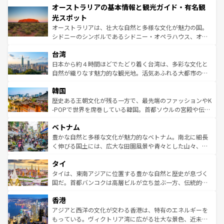
オーストラリアの基本情報と観光ガイド・有名観
部のニューオーリンズでは、音楽と美食が融合した独特の
ワイ島は見逃せない。また、定番の観光地といえばオアフ
文化が魅力。旅行者はアメリカの各地域で異なる魅力を楽
島だが、静かな自然を求めるならマウイ島やカウアイ島が
光スポット
しみながら、その多様性と豊かな歴史を感じることができ
おすすめ。エメラルドグリーンに輝く海をはじめ、豊かな
オーストラリアは、壮大な自然と多様な文化が魅力の国。
るだろう。車でのロードトリップや列車の旅も、アメリカ
文化や歴史が息づいている。「アロハスピリット」と呼ば
シドニーのシンボルであるシドニー・オペラハウス、オー
ならではの贅沢な旅のスタイルだ。 なお、新着のアメリカ
れるおもてなしの心で訪れる人々を迎えてくれるハワイの
ストラリア東海岸北部に広がる大サンゴ礁地帯グレートバ
情報は
コンテンツ一覧
を参照してほしい。
人々、おいしいローカルフードやハワイアンミュージッ
台湾
リアリーフや大陸中央部にそびえるウルル（エアーズロッ
ク、伝統的なフラダンスなど、すべてがハワイの魅力を彩
ク）、タスマニアの美しい原生林やケアンズの熱帯雨林な
日本から約４時間ほどでたどり着く台湾は、多彩な文化と
っている。訪れるたびに新しい発見と感動が待っているハ
ど、見どころがたくさん。また、カフェやワイン、オージ
自然が織りなす魅力的な観光地。活気あふれる大都市の台
ワイを、存分に味わってほしい。 なお、新着のハワイ情報
ービーフなどの食文化も豊かで、美味しいものであふれて
北やノスタルジックな町並みが人気な九份（ジォウフェ
は
コンテンツ一覧
を参照してほしい。
韓国
いる。アクティビティも充実しており、サーフィンやダイ
ン）、静ひつな山岳地帯である台湾東部など、都市の喧騒
ビング、ハイキングなど、アウトドア好きにはたまらな
と山間の静けさが共存しており、訪れる人に新しい発見と
歴史ある王朝文化が残る一方で、最先端のファッションやK
い。オーストラリアの多彩な魅力を存分に味わいつくそ
驚きをもたらしてくれる。また、奥深い台湾の食文化も魅
-POPで世界を席巻している韓国。首都ソウルの宮殿や伝統
う。 なお、新着のオーストラリア情報は
コンテンツ一覧
を
力で、夜市などの屋台グルメから高級料理、ヘルシーで美
家屋が並ぶエリアでは韓国の歴史と文化に浸ることがで
参照してほしい。
ベトナム
容にもいいと評判のスイーツなど、バラエティ豊かな料理
き、地方に足を延ばせば四季折々の自然美を楽しむことが
が味わえる。 なお、新着の台湾情報は
コンテンツ一覧
を参
できる。そして、キムチや焼肉、絶品のストリートフード
豊かな自然と多様な文化が魅力的なベトナム。南北に細長
照してほしい。
まで、さまざまな韓国料理が待っている。夜には、韓国な
く伸びる国土には、広大な田園風景や青々とした山々、世
らではのナイトライフも堪能できる。あたたかいホスピタ
界遺産に登録された壮大な自然景観が点在し、都市部では
タイ
リティに包まれながら、韓国の多彩な魅力を心ゆくまで味
急速な発展と共に伝統が息づく。ハノイの古い町並みやホ
わってみてほしい。 なお、新着の韓国情報は
コンテンツ一
ーチミン市のフランス統治時代の建物も、独特の雰囲気を
タイは、東南アジアに位置する豊かな自然と歴史が息づく
覧
を参照してほしい。
醸し出している。また、バラエティの豊かさとおいしさで
国だ。首都バンコクは高層ビルが立ち並ぶ一方、伝統的な
世界中の食通を魅了してやまないベトナム料理も魅力のひ
寺院や市場がいたるところに点在し、古きよき文化と現代
香港
とつ。フォーやバインミー、ベトナムコーヒーなどは、ぜ
の活気が交差している。北部ではチェンマイなどの山岳地
ひ現地で味わいたい。どの地域を訪れてもあたたかい人々
帯で自然と触れ合い、南部ではプーケットやクラビの美し
アジアと西洋の文化が交わる香港は、特有のエネルギーを
が旅行者を迎えてくれるので、きっと忘れられない旅にな
いビーチでリゾート気分を楽しむことができる。タイ料理
もっている。ヴィクトリア湾に広がる壮大な景色、近未来