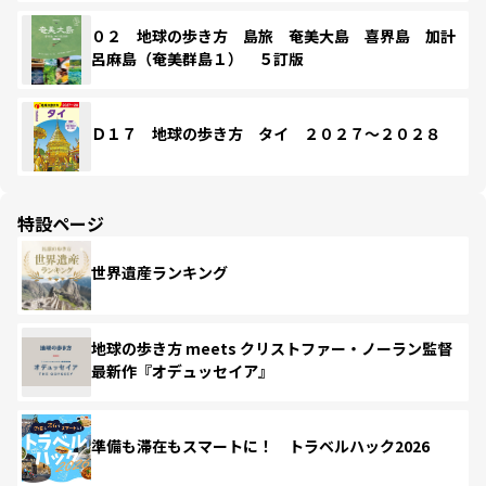
０２ 地球の歩き方 島旅 奄美大島 喜界島 加計
呂麻島（奄美群島１） ５訂版
Ｄ１７ 地球の歩き方 タイ ２０２７～２０２８
特設ページ
世界遺産ランキング
地球の歩き方 meets クリストファー・ノーラン監督
最新作『オデュッセイア』
準備も滞在もスマートに！ トラベルハック2026