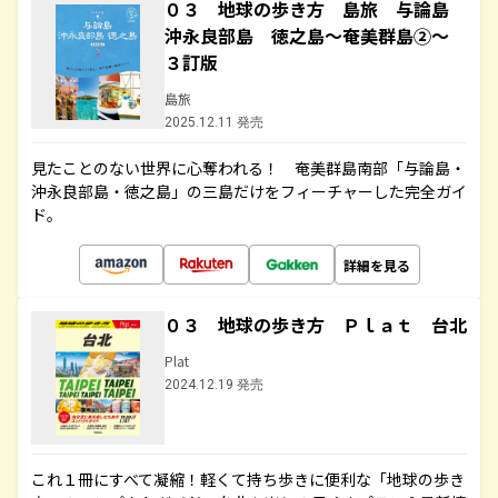
０３ 地球の歩き方 島旅 与論島
沖永良部島 徳之島～奄美群島②～
３訂版
島旅
2025.12.11 発売
見たことのない世界に心奪われる！ 奄美群島南部「与論島・
沖永良部島・徳之島」の三島だけをフィーチャーした完全ガイ
ド。
詳細を見る
０３ 地球の歩き方 Ｐｌａｔ 台北
Plat
2024.12.19 発売
これ１冊にすべて凝縮！軽くて持ち歩きに便利な「地球の歩き