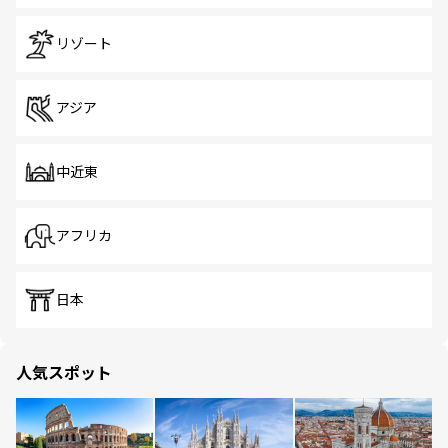
リゾート
アジア
中近東
アフリカ
日本
人気スポット