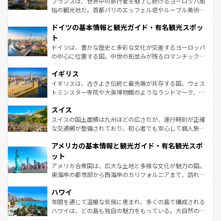
フランスは、世界中の旅行者を魅了し続けるヨーロッパ屈
アートに溢れた街角から、地方では古代ローマ遺跡や中世
指の観光地だ。首都パリのエッフェル塔やルーブル美術館
の城塞都市、穏やかなビーチリゾートまで多彩な表情を見
といった象徴的なスポットから、田舎町の古風な美しさま
せる。地方によって風土や気候が異なるスペインはその個
ドイツの基本情報と観光ガイド・有名観光スポッ
で、幅広い魅力が詰まっている。華麗な宮殿、歴史的な大
性で訪れる人を魅了する。 なお、新着のスペイン情報は
コ
聖堂、美しいビーチ、そして豊かな自然が、訪れる者を心
ト
ンテンツ一覧
を参照してほしい。
から魅了する。また、フランスは美食の国としても知ら
ドイツは、豊かな歴史と多彩な文化が交差するヨーロッパ
れ、フランス料理はユネスコ無形文化遺産にも登録されて
の中心に位置する国。中世の街並みが残るロマンチック街
いる。シャンパンの発祥地であるランス、プロヴァンスの
道から、未来を先取りするようなモダンな都市まで多様な
香り高いラベンダー畑など、多彩な楽しみ方が可能だ。さ
イギリス
顔を持つこの国は、どこを歩いても飽きることがない。ベ
らに、パリ以外の地域にも魅力が溢れており、どの街角に
ルリンの文化的活気、バイエルン州のアルプスの絶景、そ
イギリスは、古きよき伝統と最先端が共存する国。ウェス
も豊かな歴史と文化が息づいている。パリ以外の個性あふ
してライン川沿いのワイン畑といった風景は必見。ビール
トミンスター寺院や大英博物館のようなランドマーク、歴
れる地方に足を運ぶとそれぞれで全く異なる文化を体験で
とソーセージを味わいながら地元の人と過ごす楽しい時間
史ある大学都市、美しい丘陵地帯や牧歌的な風景など、エ
きるだろう。 なお、新着のフランス情報は
コンテンツ一覧
スイス
は、お酒好きな人にはぜひ体験してほしい。 なお、新着の
リアごとに異なる魅力がある。また、優雅なアフタヌーン
を参照してほしい。
ドイツ情報は
コンテンツ一覧
を参照してほしい。
ティー、ビール好きにはたまらない英国パブ、サッカー観
スイスの国土面積は九州ほどの広さだが、運行時刻が正確
戦など、本場だからこそできる体験も豊富。イギリスを旅
な交通網が整備されており、初心者でも安心して個人旅行
して楽しみつくそう。 なお、新着のイギリス情報は
コンテ
を楽しめる。日本同様に時刻表どおりの旅が可能だ。中世
アメリカの基本情報と観光ガイド・有名観光スポ
ンツ一覧
を参照してほしい。
の建物がそのまま残る町や、スイスならではのユニークな
博物館もあり、アルプス観光だけでなく町歩きも満喫する
ット
ことができる。国民の所得が高いため物価も高いが、旅行
アメリカ合衆国は、広大な土地と多様な文化が魅力の国。
者向けの交通パス提供のサービスもあり、うまく活用すれ
東海岸の都市部から西海岸のカリフォルニアまで、訪れる
ば市内交通費無料で観光を楽しむこともできる。 なお、新
場所ごとに異なる風景と体験が待っている。ニューヨーク
着のスイス情報は
コンテンツ一覧
を参照してほしい。
ハワイ
のような巨大都市は、観光、ショッピング、エンターテイ
ンメントが詰まった刺激的なスポットだ。一方、アメリカ
年間を通じて温暖な気候に恵まれ、多くの島で構成される
西部には大自然が広がり、グランドキャニオンやイエロー
ハワイは、どの島も独自の魅力をもっている。大自然の神
ストーン国立公園といった絶景が堪能できる。さらに、南
秘を感じたいなら、火山が生み出した壮大な景観を誇るハ