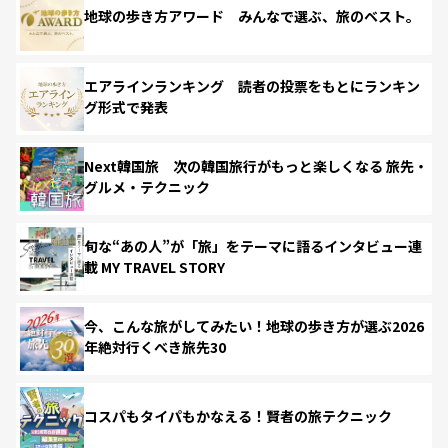
地球の歩き方アワード みんなで選ぶ、旅のベスト。
エアラインランキング 読者の投票をもとにランキン
グ形式で発表
Next韓国旅 次の韓国旅行がもっと楽しくなる 旅先・
グルメ・テクニック
旬な“あの人”が「旅」をテーマに語るインタビュー連
載 MY TRAVEL STORY
今、こんな旅がしてみたい！地球の歩き方が選ぶ2026
年絶対行くべき旅先30
コスパもタイパもかなえる！賢者の旅テクニック