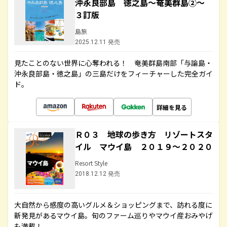
沖永良部島 徳之島～奄美群島②～
３訂版
島旅
2025.12.11 発売
見たことのない世界に心奪われる！ 奄美群島南部「与論島・
沖永良部島・徳之島」の三島だけをフィーチャーした完全ガイ
ド。
詳細を見る
Ｒ０３ 地球の歩き方 リゾートスタ
イル マウイ島 ２０１９～２０２０
Resort Style
2018.12.12 発売
大自然から感度の高いグルメ＆ショッピングまで、訪れる度に
新発見があるマウイ島。旬のファーム巡りやマウイ産おみやげ
も満載！