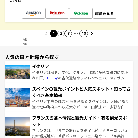
詳細を見る
…
1
2
3
13
AD
AD
人気の国と地域から探す
イタリア
イタリアは歴史、文化、グルメ、自然と多彩な魅力にあふ
れた国。
ローマ
の古代遺跡やフィレンツェのルネッサンス
美術、ヴェネツィアの運河など、歴史あるスポットはもち
スペインの観光ポイントと人気スポット・知ってお
ろん、トスカーナの美しい田園風景やアマルフィ海岸の絶
景など、自然景観も見逃せない。観光の合間には、本場の
くべき基本情報
ピザやパスタなど、絶品のイタリア料理を堪能することも
イベリア半島のほぼ80％を占めるスペインは、太陽が降り
できる。朝目覚めてから夜眠るまで、すべての瞬間を楽し
注ぐ地中海沿岸から雄大なピレネー山脈まで、多彩な自然
ませてくれるイタリアで、忘れられない旅をしてみよう！
と文化が詰まったヨーロッパ屈指の旅行先だ。多様な地域
なお、新着のイタリア情報は
コンテンツ一覧
を参照してほ
フランスの基本情報と観光ガイド・有名観光スポ
文化が根付くこの国では、情熱的なフラメンコ、熱気あふ
しい。
れる闘牛、そして美味しいタパスが生活の一部となってい
ット
る。首都マドリードの洗練された雰囲気や、バルセロナの
フランスは、世界中の旅行者を魅了し続けるヨーロッパ屈
アートに溢れた街角から、地方では古代ローマ遺跡や中世
指の観光地だ。首都パリのエッフェル塔やルーブル美術館