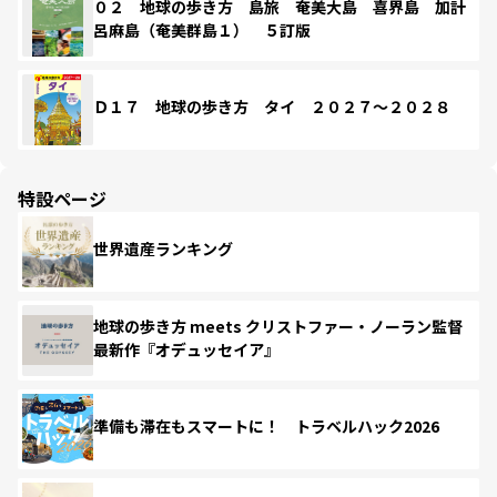
０２ 地球の歩き方 島旅 奄美大島 喜界島 加計
呂麻島（奄美群島１） ５訂版
Ｄ１７ 地球の歩き方 タイ ２０２７～２０２８
特設ページ
世界遺産ランキング
地球の歩き方 meets クリストファー・ノーラン監督
最新作『オデュッセイア』
準備も滞在もスマートに！ トラベルハック2026