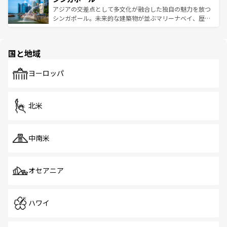
が待っている。親しみやすいタイの人々、仏教を中心とし
ており、効率よく見どころを回れるのも魅力。息をのむよ
アジアの交差点として多文化が融合した独自の魅力を放つ
た文化、そして多様な観光資源が、訪れる旅人を魅了し続
うな絶景から文化的な体験まで、香港を存分に楽しみ尽く
シンガポール。未来的な建築物が並ぶマリーナベイ、歴史
ける。 なお、新着のタイ情報は
コンテンツ一覧
を参照して
そう。 なお、新着の香港情報は
コンテンツ一覧
を参照して
と伝統を感じられるエスニックタウン、多数の緑豊かな公
ほしい。
ほしい。
園や自然保護区など、自然が調和した近代的な景観と文化
の多様性あふれるカラフルな町は、どこを歩いても新しい
国と地域
発見がある。さらに、治安のよさや充実した公共交通機関
も、旅行者にとっては魅力的なポイント。グルメも豊富
で、ホーカーズは地元の風情を楽しめる外せないスポット
ヨーロッパ
だ。訪れる人を飽きさせないシンガポールで、多様な魅力
を体感しよう。 なお、新着のシンガポール情報は
コンテン
ツ一覧
を参照してほしい。
北米
中南米
オセアニア
ハワイ