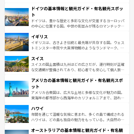
の城塞都市、穏やかなビーチリゾートまで多彩な表情を見
といった象徴的なスポットから、田舎町の古風な美しさま
せる。地方によって風土や気候が異なるスペインはその個
ドイツの基本情報と観光ガイド・有名観光スポッ
で、幅広い魅力が詰まっている。華麗な宮殿、歴史的な大
性で訪れる人を魅了する。 なお、新着のスペイン情報は
コ
聖堂、美しいビーチ、そして豊かな自然が、訪れる者を心
ト
ンテンツ一覧
を参照してほしい。
から魅了する。また、フランスは美食の国としても知ら
ドイツは、豊かな歴史と多彩な文化が交差するヨーロッパ
れ、フランス料理はユネスコ無形文化遺産にも登録されて
の中心に位置する国。中世の街並みが残るロマンチック街
いる。シャンパンの発祥地であるランス、プロヴァンスの
道から、未来を先取りするようなモダンな都市まで多様な
香り高いラベンダー畑など、多彩な楽しみ方が可能だ。さ
イギリス
顔を持つこの国は、どこを歩いても飽きることがない。ベ
らに、パリ以外の地域にも魅力が溢れており、どの街角に
ルリンの文化的活気、バイエルン州のアルプスの絶景、そ
イギリスは、古きよき伝統と最先端が共存する国。ウェス
も豊かな歴史と文化が息づいている。パリ以外の個性あふ
してライン川沿いのワイン畑といった風景は必見。ビール
トミンスター寺院や大英博物館のようなランドマーク、歴
れる地方に足を運ぶとそれぞれで全く異なる文化を体験で
とソーセージを味わいながら地元の人と過ごす楽しい時間
史ある大学都市、美しい丘陵地帯や牧歌的な風景など、エ
きるだろう。 なお、新着のフランス情報は
コンテンツ一覧
スイス
は、お酒好きな人にはぜひ体験してほしい。 なお、新着の
リアごとに異なる魅力がある。また、優雅なアフタヌーン
を参照してほしい。
ドイツ情報は
コンテンツ一覧
を参照してほしい。
ティー、ビール好きにはたまらない英国パブ、サッカー観
スイスの国土面積は九州ほどの広さだが、運行時刻が正確
戦など、本場だからこそできる体験も豊富。イギリスを旅
な交通網が整備されており、初心者でも安心して個人旅行
して楽しみつくそう。 なお、新着のイギリス情報は
コンテ
を楽しめる。日本同様に時刻表どおりの旅が可能だ。中世
アメリカの基本情報と観光ガイド・有名観光スポ
ンツ一覧
を参照してほしい。
の建物がそのまま残る町や、スイスならではのユニークな
博物館もあり、アルプス観光だけでなく町歩きも満喫する
ット
ことができる。国民の所得が高いため物価も高いが、旅行
アメリカ合衆国は、広大な土地と多様な文化が魅力の国。
者向けの交通パス提供のサービスもあり、うまく活用すれ
東海岸の都市部から西海岸のカリフォルニアまで、訪れる
ば市内交通費無料で観光を楽しむこともできる。 なお、新
場所ごとに異なる風景と体験が待っている。ニューヨーク
着のスイス情報は
コンテンツ一覧
を参照してほしい。
ハワイ
のような巨大都市は、観光、ショッピング、エンターテイ
ンメントが詰まった刺激的なスポットだ。一方、アメリカ
年間を通じて温暖な気候に恵まれ、多くの島で構成される
西部には大自然が広がり、グランドキャニオンやイエロー
ハワイは、どの島も独自の魅力をもっている。大自然の神
ストーン国立公園といった絶景が堪能できる。さらに、南
秘を感じたいなら、火山が生み出した壮大な景観を誇るハ
オーストラリアの基本情報と観光ガイド・有名観
部のニューオーリンズでは、音楽と美食が融合した独特の
ワイ島は見逃せない。また、定番の観光地といえばオアフ