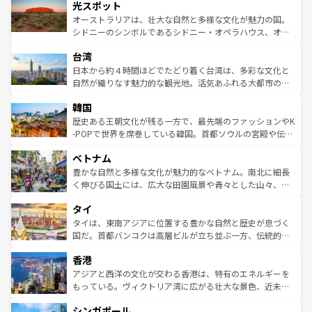
文化が魅力。旅行者はアメリカの各地域で異なる魅力を楽
島だが、静かな自然を求めるならマウイ島やカウアイ島が
光スポット
しみながら、その多様性と豊かな歴史を感じることができ
おすすめ。エメラルドグリーンに輝く海をはじめ、豊かな
オーストラリアは、壮大な自然と多様な文化が魅力の国。
るだろう。車でのロードトリップや列車の旅も、アメリカ
文化や歴史が息づいている。「アロハスピリット」と呼ば
シドニーのシンボルであるシドニー・オペラハウス、オー
ならではの贅沢な旅のスタイルだ。 なお、新着のアメリカ
れるおもてなしの心で訪れる人々を迎えてくれるハワイの
ストラリア東海岸北部に広がる大サンゴ礁地帯グレートバ
情報は
コンテンツ一覧
を参照してほしい。
人々、おいしいローカルフードやハワイアンミュージッ
台湾
リアリーフや大陸中央部にそびえるウルル（エアーズロッ
ク、伝統的なフラダンスなど、すべてがハワイの魅力を彩
ク）、タスマニアの美しい原生林やケアンズの熱帯雨林な
日本から約４時間ほどでたどり着く台湾は、多彩な文化と
っている。訪れるたびに新しい発見と感動が待っているハ
ど、見どころがたくさん。また、カフェやワイン、オージ
自然が織りなす魅力的な観光地。活気あふれる大都市の台
ワイを、存分に味わってほしい。 なお、新着のハワイ情報
ービーフなどの食文化も豊かで、美味しいものであふれて
北やノスタルジックな町並みが人気な九份（ジォウフェ
は
コンテンツ一覧
を参照してほしい。
韓国
いる。アクティビティも充実しており、サーフィンやダイ
ン）、静ひつな山岳地帯である台湾東部など、都市の喧騒
ビング、ハイキングなど、アウトドア好きにはたまらな
と山間の静けさが共存しており、訪れる人に新しい発見と
歴史ある王朝文化が残る一方で、最先端のファッションやK
い。オーストラリアの多彩な魅力を存分に味わいつくそ
驚きをもたらしてくれる。また、奥深い台湾の食文化も魅
-POPで世界を席巻している韓国。首都ソウルの宮殿や伝統
う。 なお、新着のオーストラリア情報は
コンテンツ一覧
を
力で、夜市などの屋台グルメから高級料理、ヘルシーで美
家屋が並ぶエリアでは韓国の歴史と文化に浸ることがで
参照してほしい。
ベトナム
容にもいいと評判のスイーツなど、バラエティ豊かな料理
き、地方に足を延ばせば四季折々の自然美を楽しむことが
が味わえる。 なお、新着の台湾情報は
コンテンツ一覧
を参
できる。そして、キムチや焼肉、絶品のストリートフード
豊かな自然と多様な文化が魅力的なベトナム。南北に細長
照してほしい。
まで、さまざまな韓国料理が待っている。夜には、韓国な
く伸びる国土には、広大な田園風景や青々とした山々、世
らではのナイトライフも堪能できる。あたたかいホスピタ
界遺産に登録された壮大な自然景観が点在し、都市部では
タイ
リティに包まれながら、韓国の多彩な魅力を心ゆくまで味
急速な発展と共に伝統が息づく。ハノイの古い町並みやホ
わってみてほしい。 なお、新着の韓国情報は
コンテンツ一
ーチミン市のフランス統治時代の建物も、独特の雰囲気を
タイは、東南アジアに位置する豊かな自然と歴史が息づく
覧
を参照してほしい。
醸し出している。また、バラエティの豊かさとおいしさで
国だ。首都バンコクは高層ビルが立ち並ぶ一方、伝統的な
世界中の食通を魅了してやまないベトナム料理も魅力のひ
寺院や市場がいたるところに点在し、古きよき文化と現代
香港
とつ。フォーやバインミー、ベトナムコーヒーなどは、ぜ
の活気が交差している。北部ではチェンマイなどの山岳地
ひ現地で味わいたい。どの地域を訪れてもあたたかい人々
帯で自然と触れ合い、南部ではプーケットやクラビの美し
アジアと西洋の文化が交わる香港は、特有のエネルギーを
が旅行者を迎えてくれるので、きっと忘れられない旅にな
いビーチでリゾート気分を楽しむことができる。タイ料理
もっている。ヴィクトリア湾に広がる壮大な景色、近未来
るはずだ。 なお、新着のベトナム情報は
コンテンツ一覧
を
は世界的に有名で、屋台から高級レストランまで味覚を刺
的なアートスポット、そして歴史と現代が融合した町並
参照してほしい。
シンガポール
激する。気候は一年中温暖で、どの季節にも異なる楽しみ
み、どこを訪れても感動するはず。観光スポットが密集し