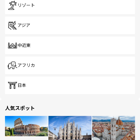
リゾート
アジア
中近東
アフリカ
日本
人気スポット