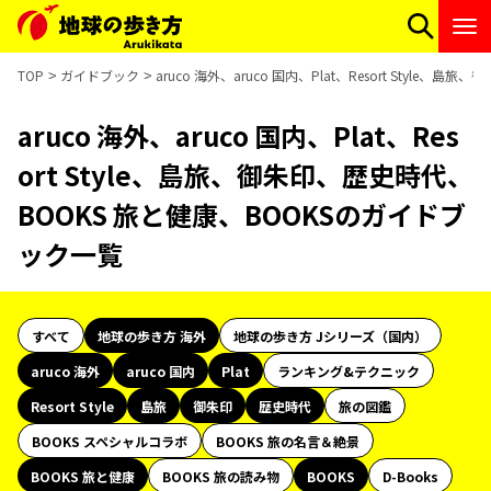
TOP
ガイドブック
aruco 海外、aruco 国内、Plat、Resort Styl
aruco 海外、aruco 国内、Plat、Res
ort Style、島旅、御朱印、歴史時代、
BOOKS 旅と健康、BOOKSのガイドブ
ック一覧
すべて
地球の歩き方 海外
地球の歩き方 Jシリーズ（国内）
aruco 海外
aruco 国内
Plat
ランキング&テクニック
Resort Style
島旅
御朱印
歴史時代
旅の図鑑
BOOKS スペシャルコラボ
BOOKS 旅の名言＆絶景
BOOKS 旅と健康
BOOKS 旅の読み物
BOOKS
D-Books