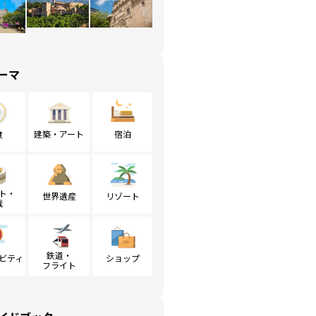
ーマ
食
建築・アート
宿泊
ト・
世界遺産
リゾート
戦
鉄道・
ビティ
ショップ
フライト