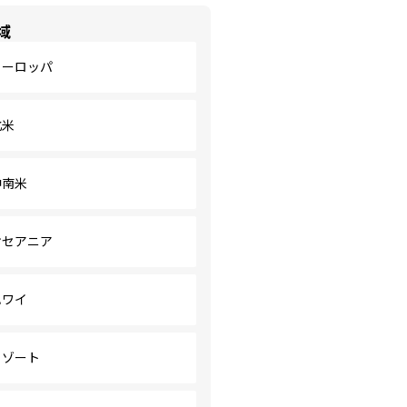
域
ヨーロッパ
北米
中南米
オセアニア
ハワイ
リゾート