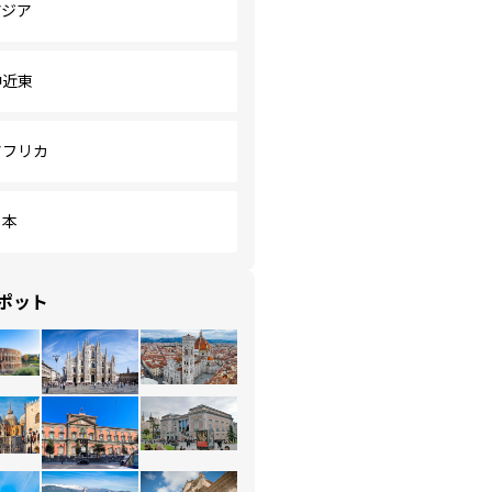
アジア
中近東
アフリカ
日本
ポット