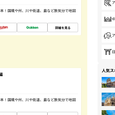
図本！国境や州、川や街道、島など旅気分で地図
詳細を見る
人気ス
編
図本！国境や州、川や街道、島など旅気分で地図