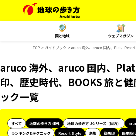
国と地域
ウェブマガジン
TOP
ガイドブック
aruco 海外、aruco 国内、Plat、R
aruco 海外、aruco 国内、Plat
印、歴史時代、BOOKS 旅と健
ック一覧
すべて
地球の歩き方 海外
地球の歩き方 Jシリーズ（国内）
aru
ランキング&テクニック
Resort Style
島旅
御朱印
歴史時