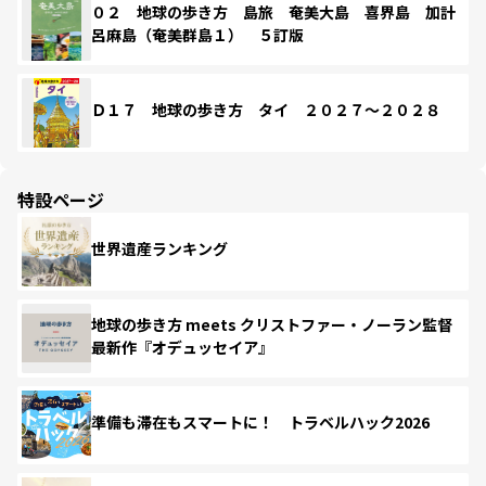
０２ 地球の歩き方 島旅 奄美大島 喜界島 加計
呂麻島（奄美群島１） ５訂版
Ｄ１７ 地球の歩き方 タイ ２０２７～２０２８
特設ページ
世界遺産ランキング
地球の歩き方 meets クリストファー・ノーラン監督
最新作『オデュッセイア』
準備も滞在もスマートに！ トラベルハック2026