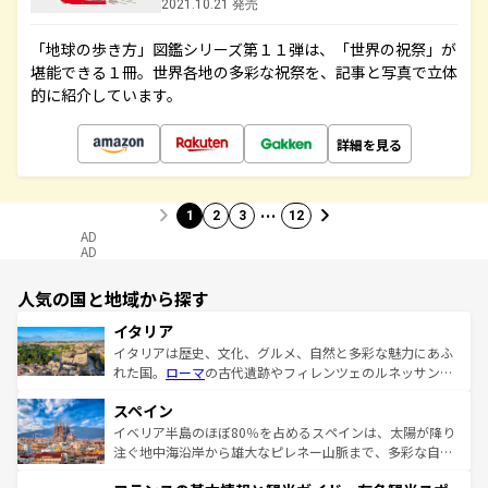
2021.10.21 発売
「地球の歩き方」図鑑シリーズ第１１弾は、「世界の祝祭」が
堪能できる１冊。世界各地の多彩な祝祭を、記事と写真で立体
的に紹介しています。
詳細を見る
…
1
2
3
12
AD
AD
人気の国と地域から探す
イタリア
イタリアは歴史、文化、グルメ、自然と多彩な魅力にあふ
れた国。
ローマ
の古代遺跡やフィレンツェのルネッサンス
美術、ヴェネツィアの運河など、歴史あるスポットはもち
スペイン
ろん、トスカーナの美しい田園風景やアマルフィ海岸の絶
景など、自然景観も見逃せない。観光の合間には、本場の
イベリア半島のほぼ80％を占めるスペインは、太陽が降り
ピザやパスタなど、絶品のイタリア料理を堪能することも
注ぐ地中海沿岸から雄大なピレネー山脈まで、多彩な自然
できる。朝目覚めてから夜眠るまで、すべての瞬間を楽し
と文化が詰まったヨーロッパ屈指の旅行先だ。多様な地域