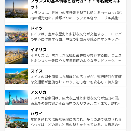
フランスの基本情報と観光ガイド・有名観光スポ
ませてくれるイタリアで、忘れられない旅をしてみよう！
文化が根付くこの国では、情熱的なフラメンコ、熱気あふ
なお、新着のイタリア情報は
コンテンツ一覧
を参照してほ
れる闘牛、そして美味しいタパスが生活の一部となってい
ット
しい。
る。首都マドリードの洗練された雰囲気や、バルセロナの
フランスは、世界中の旅行者を魅了し続けるヨーロッパ屈
アートに溢れた街角から、地方では古代ローマ遺跡や中世
指の観光地だ。首都パリのエッフェル塔やルーブル美術館
の城塞都市、穏やかなビーチリゾートまで多彩な表情を見
といった象徴的なスポットから、田舎町の古風な美しさま
せる。地方によって風土や気候が異なるスペインはその個
ドイツ
で、幅広い魅力が詰まっている。華麗な宮殿、歴史的な大
性で訪れる人を魅了する。 なお、新着のスペイン情報は
コ
聖堂、美しいビーチ、そして豊かな自然が、訪れる者を心
ドイツは、豊かな歴史と多彩な文化が交差するヨーロッパ
ンテンツ一覧
を参照してほしい。
から魅了する。また、フランスは美食の国としても知ら
の中心に位置する国。中世の街並みが残るロマンチック街
れ、フランス料理はユネスコ無形文化遺産にも登録されて
道から、未来を先取りするようなモダンな都市まで多様な
イギリス
いる。シャンパンの発祥地であるランス、プロヴァンスの
顔を持つこの国は、どこを歩いても飽きることがない。ベ
香り高いラベンダー畑など、多彩な楽しみ方が可能だ。さ
ルリンの文化的活気、バイエルン州のアルプスの絶景、そ
イギリスは、古きよき伝統と最先端が共存する国。ウェス
らに、パリ以外の地域にも魅力が溢れており、どの街角に
してライン川沿いのワイン畑といった風景は必見。ビール
トミンスター寺院や大英博物館のようなランドマーク、歴
も豊かな歴史と文化が息づいている。パリ以外の個性あふ
とソーセージを味わいながら地元の人と過ごす楽しい時間
史ある大学都市、美しい丘陵地帯や牧歌的な風景など、エ
れる地方に足を運ぶとそれぞれで全く異なる文化を体験で
スイス
は、お酒好きな人にはぜひ体験してほしい。 なお、新着の
リアごとに異なる魅力がある。また、優雅なアフタヌーン
きるだろう。 なお、新着のフランス情報は
コンテンツ一覧
ドイツ情報は
コンテンツ一覧
を参照してほしい。
ティー、ビール好きにはたまらない英国パブ、サッカー観
スイスの国土面積は九州ほどの広さだが、運行時刻が正確
を参照してほしい。
戦など、本場だからこそできる体験も豊富。イギリスを旅
な交通網が整備されており、初心者でも安心して個人旅行
して楽しみつくそう。 なお、新着のイギリス情報は
コンテ
を楽しめる。日本同様に時刻表どおりの旅が可能だ。中世
アメリカ
ンツ一覧
を参照してほしい。
の建物がそのまま残る町や、スイスならではのユニークな
博物館もあり、アルプス観光だけでなく町歩きも満喫する
アメリカ合衆国は、広大な土地と多様な文化が魅力の国。
ことができる。国民の所得が高いため物価も高いが、旅行
東海岸の都市部から西海岸のカリフォルニアまで、訪れる
者向けの交通パス提供のサービスもあり、うまく活用すれ
場所ごとに異なる風景と体験が待っている。ニューヨーク
ハワイ
ば市内交通費無料で観光を楽しむこともできる。 なお、新
のような巨大都市は、観光、ショッピング、エンターテイ
着のスイス情報は
コンテンツ一覧
を参照してほしい。
ンメントが詰まった刺激的なスポットだ。一方、アメリカ
年間を通じて温暖な気候に恵まれ、多くの島で構成される
西部には大自然が広がり、グランドキャニオンやイエロー
ハワイは、どの島も独自の魅力をもっている。大自然の神
ストーン国立公園といった絶景が堪能できる。さらに、南
秘を感じたいなら、火山が生み出した壮大な景観を誇るハ