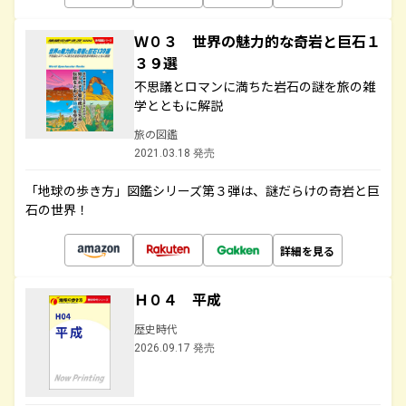
Ｗ０３ 世界の魅力的な奇岩と巨石１
３９選
不思議とロマンに満ちた岩石の謎を旅の雑
学とともに解説
旅の図鑑
2021.03.18 発売
「地球の歩き方」図鑑シリーズ第３弾は、謎だらけの奇岩と巨
石の世界！
詳細を見る
Ｈ０４ 平成
歴史時代
2026.09.17 発売