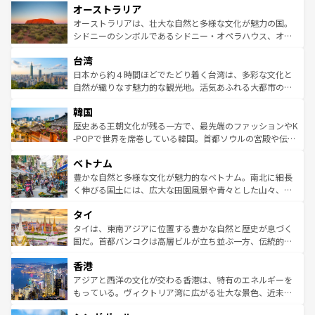
オーストラリア
部のニューオーリンズでは、音楽と美食が融合した独特の
ワイ島は見逃せない。また、定番の観光地といえばオアフ
文化が魅力。旅行者はアメリカの各地域で異なる魅力を楽
島だが、静かな自然を求めるならマウイ島やカウアイ島が
オーストラリアは、壮大な自然と多様な文化が魅力の国。
しみながら、その多様性と豊かな歴史を感じることができ
おすすめ。エメラルドグリーンに輝く海をはじめ、豊かな
シドニーのシンボルであるシドニー・オペラハウス、オー
るだろう。車でのロードトリップや列車の旅も、アメリカ
文化や歴史が息づいている。「アロハスピリット」と呼ば
ストラリア東海岸北部に広がる大サンゴ礁地帯グレートバ
ならではの贅沢な旅のスタイルだ。 なお、新着のアメリカ
台湾
れるおもてなしの心で訪れる人々を迎えてくれるハワイの
リアリーフや大陸中央部にそびえるウルル（エアーズロッ
情報は
コンテンツ一覧
を参照してほしい。
人々、おいしいローカルフードやハワイアンミュージッ
ク）、タスマニアの美しい原生林やケアンズの熱帯雨林な
日本から約４時間ほどでたどり着く台湾は、多彩な文化と
ク、伝統的なフラダンスなど、すべてがハワイの魅力を彩
ど、見どころがたくさん。また、カフェやワイン、オージ
自然が織りなす魅力的な観光地。活気あふれる大都市の台
っている。訪れるたびに新しい発見と感動が待っているハ
ービーフなどの食文化も豊かで、美味しいものであふれて
北やノスタルジックな町並みが人気な九份（ジォウフェ
ワイを、存分に味わってほしい。 なお、新着のハワイ情報
韓国
いる。アクティビティも充実しており、サーフィンやダイ
ン）、静ひつな山岳地帯である台湾東部など、都市の喧騒
は
コンテンツ一覧
を参照してほしい。
ビング、ハイキングなど、アウトドア好きにはたまらな
と山間の静けさが共存しており、訪れる人に新しい発見と
歴史ある王朝文化が残る一方で、最先端のファッションやK
い。オーストラリアの多彩な魅力を存分に味わいつくそ
驚きをもたらしてくれる。また、奥深い台湾の食文化も魅
-POPで世界を席巻している韓国。首都ソウルの宮殿や伝統
う。 なお、新着のオーストラリア情報は
コンテンツ一覧
を
力で、夜市などの屋台グルメから高級料理、ヘルシーで美
家屋が並ぶエリアでは韓国の歴史と文化に浸ることがで
参照してほしい。
ベトナム
容にもいいと評判のスイーツなど、バラエティ豊かな料理
き、地方に足を延ばせば四季折々の自然美を楽しむことが
が味わえる。 なお、新着の台湾情報は
コンテンツ一覧
を参
できる。そして、キムチや焼肉、絶品のストリートフード
豊かな自然と多様な文化が魅力的なベトナム。南北に細長
照してほしい。
まで、さまざまな韓国料理が待っている。夜には、韓国な
く伸びる国土には、広大な田園風景や青々とした山々、世
らではのナイトライフも堪能できる。あたたかいホスピタ
界遺産に登録された壮大な自然景観が点在し、都市部では
タイ
リティに包まれながら、韓国の多彩な魅力を心ゆくまで味
急速な発展と共に伝統が息づく。ハノイの古い町並みやホ
わってみてほしい。 なお、新着の韓国情報は
コンテンツ一
ーチミン市のフランス統治時代の建物も、独特の雰囲気を
タイは、東南アジアに位置する豊かな自然と歴史が息づく
覧
を参照してほしい。
醸し出している。また、バラエティの豊かさとおいしさで
国だ。首都バンコクは高層ビルが立ち並ぶ一方、伝統的な
世界中の食通を魅了してやまないベトナム料理も魅力のひ
寺院や市場がいたるところに点在し、古きよき文化と現代
香港
とつ。フォーやバインミー、ベトナムコーヒーなどは、ぜ
の活気が交差している。北部ではチェンマイなどの山岳地
ひ現地で味わいたい。どの地域を訪れてもあたたかい人々
帯で自然と触れ合い、南部ではプーケットやクラビの美し
アジアと西洋の文化が交わる香港は、特有のエネルギーを
が旅行者を迎えてくれるので、きっと忘れられない旅にな
いビーチでリゾート気分を楽しむことができる。タイ料理
もっている。ヴィクトリア湾に広がる壮大な景色、近未来
るはずだ。 なお、新着のベトナム情報は
コンテンツ一覧
を
は世界的に有名で、屋台から高級レストランまで味覚を刺
的なアートスポット、そして歴史と現代が融合した町並