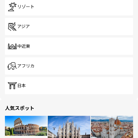
リゾート
アジア
中近東
アフリカ
日本
人気スポット