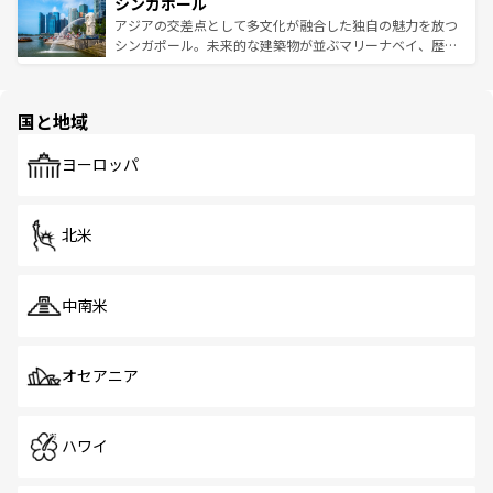
参照してほしい。
シンガポール
激する。気候は一年中温暖で、どの季節にも異なる楽しみ
み、どこを訪れても感動するはず。観光スポットが密集し
が待っている。親しみやすいタイの人々、仏教を中心とし
ており、効率よく見どころを回れるのも魅力。息をのむよ
アジアの交差点として多文化が融合した独自の魅力を放つ
た文化、そして多様な観光資源が、訪れる旅人を魅了し続
うな絶景から文化的な体験まで、香港を存分に楽しみ尽く
シンガポール。未来的な建築物が並ぶマリーナベイ、歴史
ける。 なお、新着のタイ情報は
コンテンツ一覧
を参照して
そう。 なお、新着の香港情報は
コンテンツ一覧
を参照して
と伝統を感じられるエスニックタウン、多数の緑豊かな公
ほしい。
ほしい。
園や自然保護区など、自然が調和した近代的な景観と文化
の多様性あふれるカラフルな町は、どこを歩いても新しい
国と地域
発見がある。さらに、治安のよさや充実した公共交通機関
も、旅行者にとっては魅力的なポイント。グルメも豊富
で、ホーカーズは地元の風情を楽しめる外せないスポット
ヨーロッパ
だ。訪れる人を飽きさせないシンガポールで、多様な魅力
を体感しよう。 なお、新着のシンガポール情報は
コンテン
ツ一覧
を参照してほしい。
北米
中南米
オセアニア
ハワイ