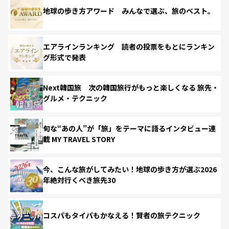
地球の歩き方アワード みんなで選ぶ、旅のベスト。
エアラインランキング 読者の投票をもとにランキン
グ形式で発表
Next韓国旅 次の韓国旅行がもっと楽しくなる 旅先・
グルメ・テクニック
旬な“あの人”が「旅」をテーマに語るインタビュー連
載 MY TRAVEL STORY
今、こんな旅がしてみたい！地球の歩き方が選ぶ2026
年絶対行くべき旅先30
コスパもタイパもかなえる！賢者の旅テクニック