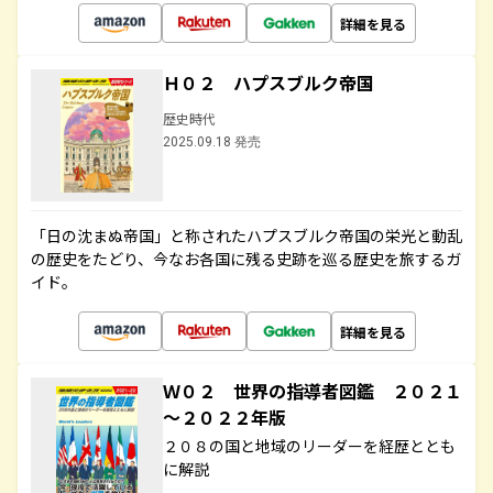
詳細を見る
Ｈ０２ ハプスブルク帝国
歴史時代
2025.09.18 発売
「日の沈まぬ帝国」と称されたハプスブルク帝国の栄光と動乱
の歴史をたどり、今なお各国に残る史跡を巡る歴史を旅するガ
イド。
詳細を見る
Ｗ０２ 世界の指導者図鑑 ２０２１
～２０２２年版
２０８の国と地域のリーダーを経歴ととも
に解説