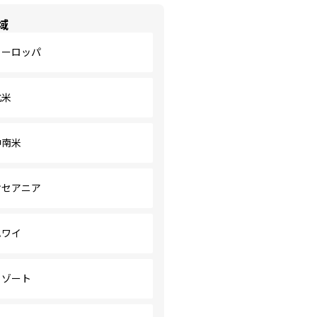
域
ヨーロッパ
北米
中南米
オセアニア
ハワイ
リゾート