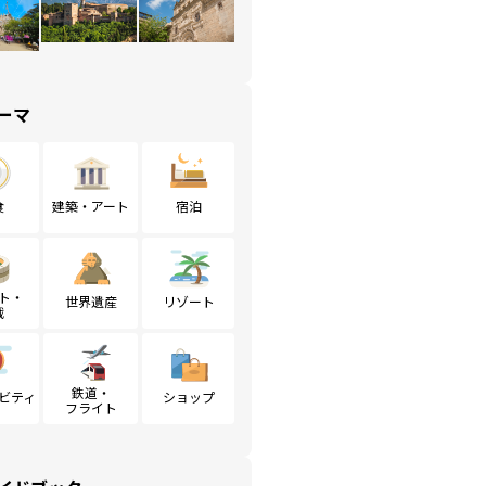
ーマ
食
建築・アート
宿泊
ト・
世界遺産
リゾート
戦
鉄道・
ビティ
ショップ
フライト