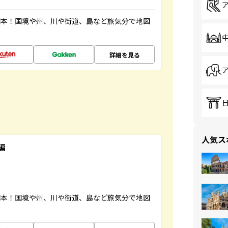
図本！国境や州、川や街道、島など旅気分で地図
詳細を見る
人気ス
編
図本！国境や州、川や街道、島など旅気分で地図