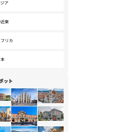
アジア
中近東
アフリカ
日本
ポット