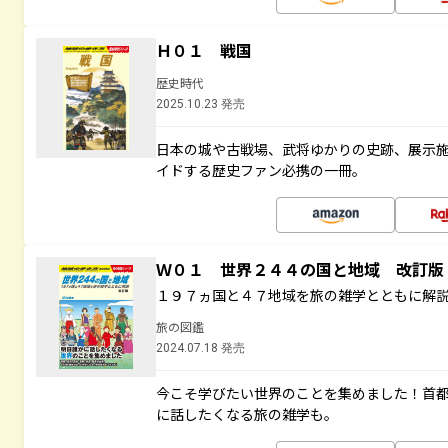
Ｈ０１ 戦国
歴史時代
2025.10.23 発売
日本の城や古戦場、武将ゆかりの史跡、展示
イドする歴史ファン必携の一冊。
Ｗ０１ 世界２４４の国と地域 改訂版
１９７ヵ国と４７地域を旅の雑学とともに解
旅の図鑑
2024.07.18 発売
今こそ学びたい世界のことを集めました！首
に話したくなる旅の雑学も。