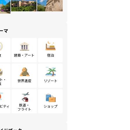
ーマ
食
建築・アート
宿泊
ト・
世界遺産
リゾート
戦
鉄道・
ビティ
ショップ
フライト