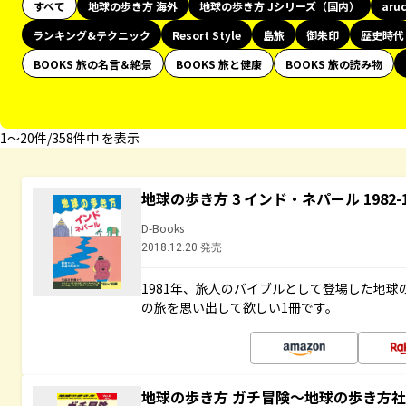
すべて
地球の歩き方 海外
地球の歩き方 Jシリーズ（国内）
aru
ランキング&テクニック
Resort Style
島旅
御朱印
歴史時代
BOOKS 旅の名言＆絶景
BOOKS 旅と健康
BOOKS 旅の読み物
1〜20件/358件中 を表示
地球の歩き方 3 インド・ネパール 1982
D-Books
2018.12.20 発売
1981年、旅人のバイブルとして登場した地
の旅を思い出して欲しい1冊です。
地球の歩き方 ガチ冒険～地球の歩き方