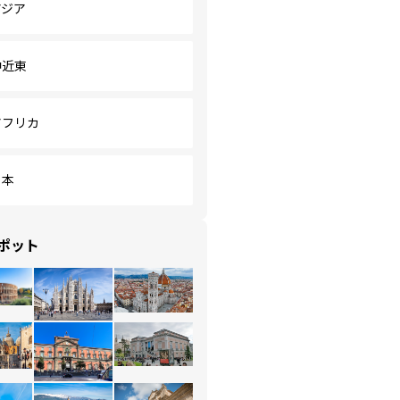
アジア
中近東
アフリカ
日本
ポット