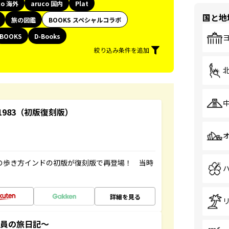
co 海外
aruco 国内
Plat
国と地
旅の図鑑
BOOKS スペシャルコラボ
BOOKS
D-Books
絞り込み条件を追加
-1983（初版復刻版）
球の歩き方インドの初版が復刻版で再登場！ 当時
詳細を見る
社員の旅日記～