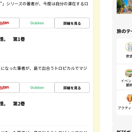
ト”」シリーズの著者が、今度は自分の滞在するロ
詳細を見る
旅のテ
憶。 第1巻
飲
とになった筆者が、島で出合うトロピカルでマジ
イベン
観
詳細を見る
憶。 第2巻
アクティ