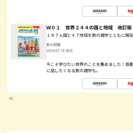
Ｗ０１ 世界２４４の国と地域 改訂版
１９７ヵ国と４７地域を旅の雑学とともに解
旅の図鑑
2024.07.18 発売
今こそ学びたい世界のことを集めました！首
に話したくなる旅の雑学も。
AD