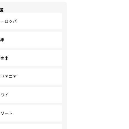
域
ヨーロッパ
北米
中南米
オセアニア
ハワイ
リゾート