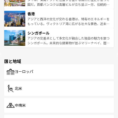
覧
を参照してほしい。
醸し出している。また、バラエティの豊かさとおいしさで
国だ。首都バンコクは高層ビルが立ち並ぶ一方、伝統的な
世界中の食通を魅了してやまないベトナム料理も魅力のひ
寺院や市場がいたるところに点在し、古きよき文化と現代
香港
とつ。フォーやバインミー、ベトナムコーヒーなどは、ぜ
の活気が交差している。北部ではチェンマイなどの山岳地
ひ現地で味わいたい。どの地域を訪れてもあたたかい人々
帯で自然と触れ合い、南部ではプーケットやクラビの美し
アジアと西洋の文化が交わる香港は、特有のエネルギーを
が旅行者を迎えてくれるので、きっと忘れられない旅にな
いビーチでリゾート気分を楽しむことができる。タイ料理
もっている。ヴィクトリア湾に広がる壮大な景色、近未来
るはずだ。 なお、新着のベトナム情報は
コンテンツ一覧
を
は世界的に有名で、屋台から高級レストランまで味覚を刺
的なアートスポット、そして歴史と現代が融合した町並
参照してほしい。
シンガポール
激する。気候は一年中温暖で、どの季節にも異なる楽しみ
み、どこを訪れても感動するはず。観光スポットが密集し
が待っている。親しみやすいタイの人々、仏教を中心とし
ており、効率よく見どころを回れるのも魅力。息をのむよ
アジアの交差点として多文化が融合した独自の魅力を放つ
た文化、そして多様な観光資源が、訪れる旅人を魅了し続
うな絶景から文化的な体験まで、香港を存分に楽しみ尽く
シンガポール。未来的な建築物が並ぶマリーナベイ、歴史
ける。 なお、新着のタイ情報は
コンテンツ一覧
を参照して
そう。 なお、新着の香港情報は
コンテンツ一覧
を参照して
と伝統を感じられるエスニックタウン、多数の緑豊かな公
ほしい。
ほしい。
園や自然保護区など、自然が調和した近代的な景観と文化
の多様性あふれるカラフルな町は、どこを歩いても新しい
国と地域
発見がある。さらに、治安のよさや充実した公共交通機関
も、旅行者にとっては魅力的なポイント。グルメも豊富
で、ホーカーズは地元の風情を楽しめる外せないスポット
ヨーロッパ
だ。訪れる人を飽きさせないシンガポールで、多様な魅力
を体感しよう。 なお、新着のシンガポール情報は
コンテン
ツ一覧
を参照してほしい。
北米
中南米