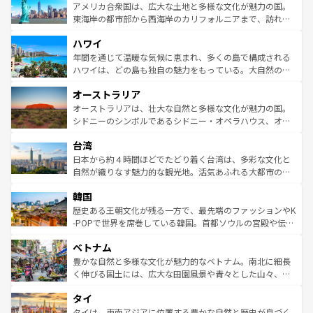
博物館もあり、アルプス観光だけでなく町歩きも満喫する
アメリカ合衆国は、広大な土地と多様な文化が魅力の国。
ことができる。国民の所得が高いため物価も高いが、旅行
東海岸の都市部から西海岸のカリフォルニアまで、訪れる
者向けの交通パス提供のサービスもあり、うまく活用すれ
場所ごとに異なる風景と体験が待っている。ニューヨーク
ハワイ
ば市内交通費無料で観光を楽しむこともできる。 なお、新
のような巨大都市は、観光、ショッピング、エンターテイ
着のスイス情報は
コンテンツ一覧
を参照してほしい。
ンメントが詰まった刺激的なスポットだ。一方、アメリカ
年間を通じて温暖な気候に恵まれ、多くの島で構成される
西部には大自然が広がり、グランドキャニオンやイエロー
ハワイは、どの島も独自の魅力をもっている。大自然の神
ストーン国立公園といった絶景が堪能できる。さらに、南
秘を感じたいなら、火山が生み出した壮大な景観を誇るハ
オーストラリア
部のニューオーリンズでは、音楽と美食が融合した独特の
ワイ島は見逃せない。また、定番の観光地といえばオアフ
文化が魅力。旅行者はアメリカの各地域で異なる魅力を楽
島だが、静かな自然を求めるならマウイ島やカウアイ島が
オーストラリアは、壮大な自然と多様な文化が魅力の国。
しみながら、その多様性と豊かな歴史を感じることができ
おすすめ。エメラルドグリーンに輝く海をはじめ、豊かな
シドニーのシンボルであるシドニー・オペラハウス、オー
るだろう。車でのロードトリップや列車の旅も、アメリカ
文化や歴史が息づいている。「アロハスピリット」と呼ば
ストラリア東海岸北部に広がる大サンゴ礁地帯グレートバ
ならではの贅沢な旅のスタイルだ。 なお、新着のアメリカ
台湾
れるおもてなしの心で訪れる人々を迎えてくれるハワイの
リアリーフや大陸中央部にそびえるウルル（エアーズロッ
情報は
コンテンツ一覧
を参照してほしい。
人々、おいしいローカルフードやハワイアンミュージッ
ク）、タスマニアの美しい原生林やケアンズの熱帯雨林な
日本から約４時間ほどでたどり着く台湾は、多彩な文化と
ク、伝統的なフラダンスなど、すべてがハワイの魅力を彩
ど、見どころがたくさん。また、カフェやワイン、オージ
自然が織りなす魅力的な観光地。活気あふれる大都市の台
っている。訪れるたびに新しい発見と感動が待っているハ
ービーフなどの食文化も豊かで、美味しいものであふれて
北やノスタルジックな町並みが人気な九份（ジォウフェ
ワイを、存分に味わってほしい。 なお、新着のハワイ情報
韓国
いる。アクティビティも充実しており、サーフィンやダイ
ン）、静ひつな山岳地帯である台湾東部など、都市の喧騒
は
コンテンツ一覧
を参照してほしい。
ビング、ハイキングなど、アウトドア好きにはたまらな
と山間の静けさが共存しており、訪れる人に新しい発見と
歴史ある王朝文化が残る一方で、最先端のファッションやK
い。オーストラリアの多彩な魅力を存分に味わいつくそ
驚きをもたらしてくれる。また、奥深い台湾の食文化も魅
-POPで世界を席巻している韓国。首都ソウルの宮殿や伝統
う。 なお、新着のオーストラリア情報は
コンテンツ一覧
を
力で、夜市などの屋台グルメから高級料理、ヘルシーで美
家屋が並ぶエリアでは韓国の歴史と文化に浸ることがで
参照してほしい。
ベトナム
容にもいいと評判のスイーツなど、バラエティ豊かな料理
き、地方に足を延ばせば四季折々の自然美を楽しむことが
が味わえる。 なお、新着の台湾情報は
コンテンツ一覧
を参
できる。そして、キムチや焼肉、絶品のストリートフード
豊かな自然と多様な文化が魅力的なベトナム。南北に細長
照してほしい。
まで、さまざまな韓国料理が待っている。夜には、韓国な
く伸びる国土には、広大な田園風景や青々とした山々、世
らではのナイトライフも堪能できる。あたたかいホスピタ
界遺産に登録された壮大な自然景観が点在し、都市部では
タイ
リティに包まれながら、韓国の多彩な魅力を心ゆくまで味
急速な発展と共に伝統が息づく。ハノイの古い町並みやホ
わってみてほしい。 なお、新着の韓国情報は
コンテンツ一
ーチミン市のフランス統治時代の建物も、独特の雰囲気を
タイは、東南アジアに位置する豊かな自然と歴史が息づく