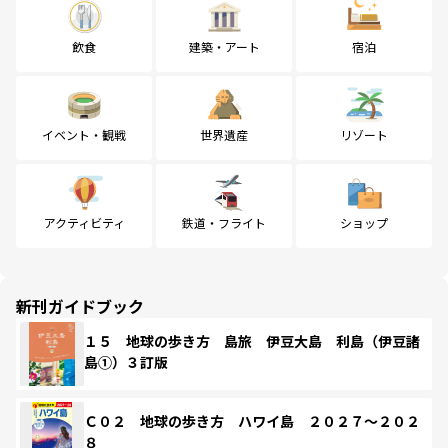
飲食
建築・アート
宿泊
イベント・観戦
世界遺産
リゾート
アクティビティ
鉄道・フライト
ショップ
新刊ガイドブック
１５ 地球の歩き方 島旅 伊豆大島 利島（伊豆諸
島①）３訂版
Ｃ０２ 地球の歩き方 ハワイ島 ２０２７～２０２
８