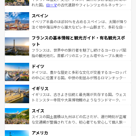
れた国。
ローマ
の古代遺跡やフィレンツェのルネッサンス
美術、ヴェネツィアの運河など、歴史あるスポットはもち
スペイン
ろん、トスカーナの美しい田園風景やアマルフィ海岸の絶
景など、自然景観も見逃せない。観光の合間には、本場の
イベリア半島のほぼ80％を占めるスペインは、太陽が降り
ピザやパスタなど、絶品のイタリア料理を堪能することも
注ぐ地中海沿岸から雄大なピレネー山脈まで、多彩な自然
できる。朝目覚めてから夜眠るまで、すべての瞬間を楽し
と文化が詰まったヨーロッパ屈指の旅行先だ。多様な地域
フランスの基本情報と観光ガイド・有名観光スポ
ませてくれるイタリアで、忘れられない旅をしてみよう！
文化が根付くこの国では、情熱的なフラメンコ、熱気あふ
なお、新着のイタリア情報は
コンテンツ一覧
を参照してほ
れる闘牛、そして美味しいタパスが生活の一部となってい
ット
しい。
る。首都マドリードの洗練された雰囲気や、バルセロナの
フランスは、世界中の旅行者を魅了し続けるヨーロッパ屈
アートに溢れた街角から、地方では古代ローマ遺跡や中世
指の観光地だ。首都パリのエッフェル塔やルーブル美術館
の城塞都市、穏やかなビーチリゾートまで多彩な表情を見
といった象徴的なスポットから、田舎町の古風な美しさま
せる。地方によって風土や気候が異なるスペインはその個
ドイツ
で、幅広い魅力が詰まっている。華麗な宮殿、歴史的な大
性で訪れる人を魅了する。 なお、新着のスペイン情報は
コ
聖堂、美しいビーチ、そして豊かな自然が、訪れる者を心
ドイツは、豊かな歴史と多彩な文化が交差するヨーロッパ
ンテンツ一覧
を参照してほしい。
から魅了する。また、フランスは美食の国としても知ら
の中心に位置する国。中世の街並みが残るロマンチック街
れ、フランス料理はユネスコ無形文化遺産にも登録されて
道から、未来を先取りするようなモダンな都市まで多様な
イギリス
いる。シャンパンの発祥地であるランス、プロヴァンスの
顔を持つこの国は、どこを歩いても飽きることがない。ベ
香り高いラベンダー畑など、多彩な楽しみ方が可能だ。さ
ルリンの文化的活気、バイエルン州のアルプスの絶景、そ
イギリスは、古きよき伝統と最先端が共存する国。ウェス
らに、パリ以外の地域にも魅力が溢れており、どの街角に
してライン川沿いのワイン畑といった風景は必見。ビール
トミンスター寺院や大英博物館のようなランドマーク、歴
も豊かな歴史と文化が息づいている。パリ以外の個性あふ
とソーセージを味わいながら地元の人と過ごす楽しい時間
史ある大学都市、美しい丘陵地帯や牧歌的な風景など、エ
れる地方に足を運ぶとそれぞれで全く異なる文化を体験で
スイス
は、お酒好きな人にはぜひ体験してほしい。 なお、新着の
リアごとに異なる魅力がある。また、優雅なアフタヌーン
きるだろう。 なお、新着のフランス情報は
コンテンツ一覧
ドイツ情報は
コンテンツ一覧
を参照してほしい。
ティー、ビール好きにはたまらない英国パブ、サッカー観
スイスの国土面積は九州ほどの広さだが、運行時刻が正確
を参照してほしい。
戦など、本場だからこそできる体験も豊富。イギリスを旅
な交通網が整備されており、初心者でも安心して個人旅行
して楽しみつくそう。 なお、新着のイギリス情報は
コンテ
を楽しめる。日本同様に時刻表どおりの旅が可能だ。中世
アメリカ
ンツ一覧
を参照してほしい。
の建物がそのまま残る町や、スイスならではのユニークな