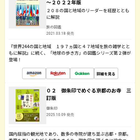
～２０２２年版
２０８の国と地域のリーダーを経歴ととも
に解説
旅の図鑑
2021.03.18 発売
『世界244の国と地域 １９７ヵ国と４７地域を旅の雑学とと
もに解説』に続く、「地球の歩き方」の図鑑シリーズ第２弾が
登場！
詳細を見る
０２ 御朱印でめぐる京都のお寺 三
訂版
御朱印
2025.10.09 発売
国内屈指の観光地であり、数多の寺院が建ち並ぶ古都・京都。