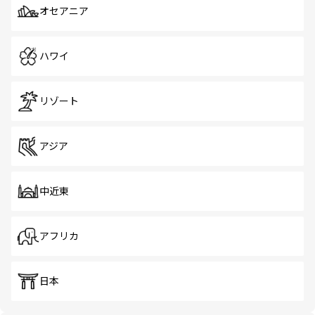
オセアニア
ハワイ
リゾート
アジア
中近東
アフリカ
日本