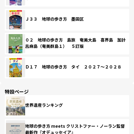
Ｊ３３ 地球の歩き方 墨田区
０２ 地球の歩き方 島旅 奄美大島 喜界島 加計
呂麻島（奄美群島１） ５訂版
Ｄ１７ 地球の歩き方 タイ ２０２７～２０２８
特設ページ
世界遺産ランキング
地球の歩き方 meets クリストファー・ノーラン監督
最新作『オデュッセイア』