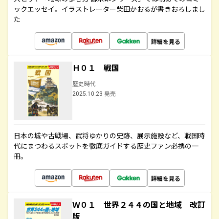
ックエッセイ。イラストレーター柴田かおるが書きおろしまし
た
詳細を見る
Ｈ０１ 戦国
歴史時代
2025.10.23 発売
日本の城や古戦場、武将ゆかりの史跡、展示施設など、戦国時
代にまつわるスポットを徹底ガイドする歴史ファン必携の一
冊。
詳細を見る
Ｗ０１ 世界２４４の国と地域 改訂
版