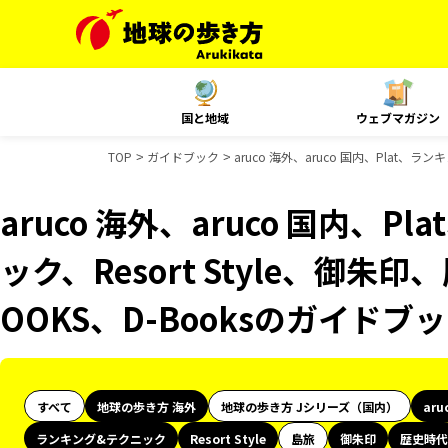
国と地域
ウェブマガジン
TOP
ガイドブック
aruco 海外、aruco 国内、Plat、
aruco 海外、aruco 国内、
ック、Resort Style、御
OOKS、D-Booksのガイドブ
すべて
地球の歩き方 海外
地球の歩き方 Jシリーズ（国内）
aru
ランキング&テクニック
Resort Style
島旅
御朱印
歴史時代