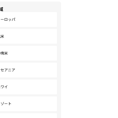
域
ヨーロッパ
北米
中南米
オセアニア
ハワイ
リゾート