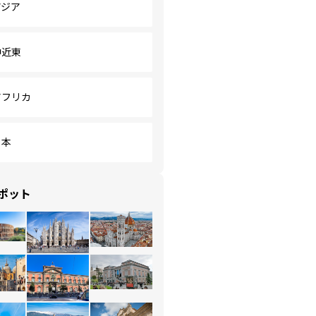
アジア
中近東
アフリカ
日本
ポット