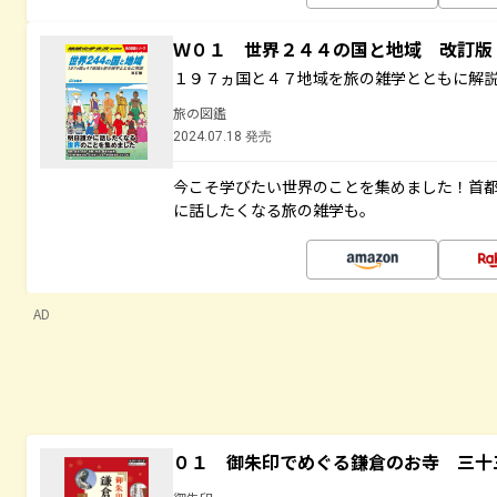
Ｗ０１ 世界２４４の国と地域 改訂版
１９７ヵ国と４７地域を旅の雑学とともに解
旅の図鑑
2024.07.18 発売
今こそ学びたい世界のことを集めました！首
に話したくなる旅の雑学も。
AD
０１ 御朱印でめぐる鎌倉のお寺 三十