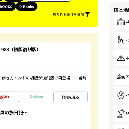
BOOKS
D-Books
国と地
絞り込み条件を追加
-1983（初版復刻版）
球の歩き方インドの初版が復刻版で再登場！ 当時
詳細を見る
社員の旅日記～