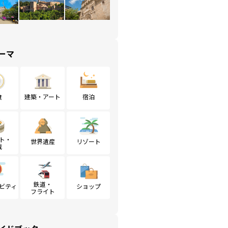
ーマ
食
建築・アート
宿泊
ト・
世界遺産
リゾート
戦
鉄道・
ビティ
ショップ
フライト