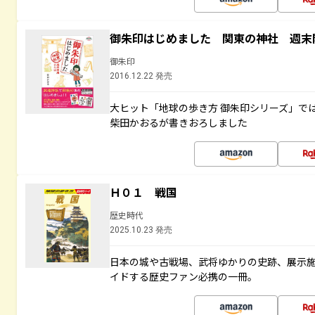
御朱印はじめました 関東の神社 週末
御朱印
2016.12.22 発売
大ヒット「地球の歩き方 御朱印シリーズ」で
柴田かおるが書きおろしました
Ｈ０１ 戦国
歴史時代
2025.10.23 発売
日本の城や古戦場、武将ゆかりの史跡、展示
イドする歴史ファン必携の一冊。