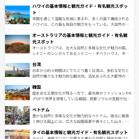
場所ごとに異なる風景と体験が待っている。ニューヨーク
着のスイス情報は
コンテンツ一覧
を参照してほしい。
ハワイの基本情報と観光ガイド・有名観光スポッ
のような巨大都市は、観光、ショッピング、エンターテイ
ンメントが詰まった刺激的なスポットだ。一方、アメリカ
ト
西部には大自然が広がり、グランドキャニオンやイエロー
年間を通じて温暖な気候に恵まれ、多くの島で構成される
ストーン国立公園といった絶景が堪能できる。さらに、南
ハワイは、どの島も独自の魅力をもっている。大自然の神
部のニューオーリンズでは、音楽と美食が融合した独特の
秘を感じたいなら、火山が生み出した壮大な景観を誇るハ
文化が魅力。旅行者はアメリカの各地域で異なる魅力を楽
オーストラリアの基本情報と観光ガイド・有名観
ワイ島は見逃せない。また、定番の観光地といえばオアフ
しみながら、その多様性と豊かな歴史を感じることができ
島だが、静かな自然を求めるならマウイ島やカウアイ島が
光スポット
るだろう。車でのロードトリップや列車の旅も、アメリカ
おすすめ。エメラルドグリーンに輝く海をはじめ、豊かな
オーストラリアは、壮大な自然と多様な文化が魅力の国。
ならではの贅沢な旅のスタイルだ。 なお、新着のアメリカ
文化や歴史が息づいている。「アロハスピリット」と呼ば
シドニーのシンボルであるシドニー・オペラハウス、オー
情報は
コンテンツ一覧
を参照してほしい。
れるおもてなしの心で訪れる人々を迎えてくれるハワイの
ストラリア東海岸北部に広がる大サンゴ礁地帯グレートバ
人々、おいしいローカルフードやハワイアンミュージッ
台湾
リアリーフや大陸中央部にそびえるウルル（エアーズロッ
ク、伝統的なフラダンスなど、すべてがハワイの魅力を彩
ク）、タスマニアの美しい原生林やケアンズの熱帯雨林な
日本から約４時間ほどでたどり着く台湾は、多彩な文化と
っている。訪れるたびに新しい発見と感動が待っているハ
ど、見どころがたくさん。また、カフェやワイン、オージ
自然が織りなす魅力的な観光地。活気あふれる大都市の台
ワイを、存分に味わってほしい。 なお、新着のハワイ情報
ービーフなどの食文化も豊かで、美味しいものであふれて
北やノスタルジックな町並みが人気な九份（ジォウフェ
は
コンテンツ一覧
を参照してほしい。
韓国
いる。アクティビティも充実しており、サーフィンやダイ
ン）、静ひつな山岳地帯である台湾東部など、都市の喧騒
ビング、ハイキングなど、アウトドア好きにはたまらな
と山間の静けさが共存しており、訪れる人に新しい発見と
歴史ある王朝文化が残る一方で、最先端のファッションやK
い。オーストラリアの多彩な魅力を存分に味わいつくそ
驚きをもたらしてくれる。また、奥深い台湾の食文化も魅
-POPで世界を席巻している韓国。首都ソウルの宮殿や伝統
う。 なお、新着のオーストラリア情報は
コンテンツ一覧
を
力で、夜市などの屋台グルメから高級料理、ヘルシーで美
家屋が並ぶエリアでは韓国の歴史と文化に浸ることがで
参照してほしい。
ベトナム
容にもいいと評判のスイーツなど、バラエティ豊かな料理
き、地方に足を延ばせば四季折々の自然美を楽しむことが
が味わえる。 なお、新着の台湾情報は
コンテンツ一覧
を参
できる。そして、キムチや焼肉、絶品のストリートフード
豊かな自然と多様な文化が魅力的なベトナム。南北に細長
照してほしい。
まで、さまざまな韓国料理が待っている。夜には、韓国な
く伸びる国土には、広大な田園風景や青々とした山々、世
らではのナイトライフも堪能できる。あたたかいホスピタ
界遺産に登録された壮大な自然景観が点在し、都市部では
タイの基本情報と観光ガイド・有名観光スポット
リティに包まれながら、韓国の多彩な魅力を心ゆくまで味
急速な発展と共に伝統が息づく。ハノイの古い町並みやホ
わってみてほしい。 なお、新着の韓国情報は
コンテンツ一
ーチミン市のフランス統治時代の建物も、独特の雰囲気を
タイは、東南アジアに位置する豊かな自然と歴史が息づく