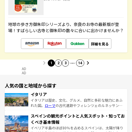
地球の歩き方御朱印シリーズより、奈良のお寺の最新版が登
場！すばらしい古寺と御朱印の数々に合いに出かけませんか？
詳細を見る
…
1
2
3
14
AD
AD
人気の国と地域から探す
イタリア
イタリアは歴史、文化、グルメ、自然と多彩な魅力にあふ
れた国。
ローマ
の古代遺跡やフィレンツェのルネッサンス
美術、ヴェネツィアの運河など、歴史あるスポットはもち
スペインの観光ポイントと人気スポット・知ってお
ろん、トスカーナの美しい田園風景やアマルフィ海岸の絶
景など、自然景観も見逃せない。観光の合間には、本場の
くべき基本情報
ピザやパスタなど、絶品のイタリア料理を堪能することも
イベリア半島のほぼ80％を占めるスペインは、太陽が降り
できる。朝目覚めてから夜眠るまで、すべての瞬間を楽し