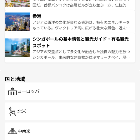
覧
を参照してほしい。
醸し出している。また、バラエティの豊かさとおいしさで
国だ。首都バンコクは高層ビルが立ち並ぶ一方、伝統的な
世界中の食通を魅了してやまないベトナム料理も魅力のひ
寺院や市場がいたるところに点在し、古きよき文化と現代
香港
とつ。フォーやバインミー、ベトナムコーヒーなどは、ぜ
の活気が交差している。北部ではチェンマイなどの山岳地
ひ現地で味わいたい。どの地域を訪れてもあたたかい人々
帯で自然と触れ合い、南部ではプーケットやクラビの美し
アジアと西洋の文化が交わる香港は、特有のエネルギーを
が旅行者を迎えてくれるので、きっと忘れられない旅にな
いビーチでリゾート気分を楽しむことができる。タイ料理
もっている。ヴィクトリア湾に広がる壮大な景色、近未来
るはずだ。 なお、新着のベトナム情報は
コンテンツ一覧
を
は世界的に有名で、屋台から高級レストランまで味覚を刺
的なアートスポット、そして歴史と現代が融合した町並
参照してほしい。
シンガポールの基本情報と観光ガイド・有名観光
激する。気候は一年中温暖で、どの季節にも異なる楽しみ
み、どこを訪れても感動するはず。観光スポットが密集し
が待っている。親しみやすいタイの人々、仏教を中心とし
ており、効率よく見どころを回れるのも魅力。息をのむよ
スポット
た文化、そして多様な観光資源が、訪れる旅人を魅了し続
うな絶景から文化的な体験まで、香港を存分に楽しみ尽く
アジアの交差点として多文化が融合した独自の魅力を放つ
ける。 なお、新着のタイ情報は
コンテンツ一覧
を参照して
そう。 なお、新着の香港情報は
コンテンツ一覧
を参照して
シンガポール。未来的な建築物が並ぶマリーナベイ、歴史
ほしい。
ほしい。
と伝統を感じられるエスニックタウン、多数の緑豊かな公
園や自然保護区など、自然が調和した近代的な景観と文化
の多様性あふれるカラフルな町は、どこを歩いても新しい
国と地域
発見がある。さらに、治安のよさや充実した公共交通機関
も、旅行者にとっては魅力的なポイント。グルメも豊富
で、ホーカーズは地元の風情を楽しめる外せないスポット
ヨーロッパ
だ。訪れる人を飽きさせないシンガポールで、多様な魅力
を体感しよう。 なお、新着のシンガポール情報は
コンテン
ツ一覧
を参照してほしい。
北米
中南米