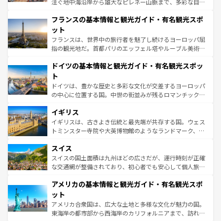
注ぐ地中海沿岸から雄大なピレネー山脈まで、多彩な自然
ませてくれるイタリアで、忘れられない旅をしてみよう！
と文化が詰まったヨーロッパ屈指の旅行先だ。多様な地域
なお、新着のイタリア情報は
コンテンツ一覧
を参照してほ
フランスの基本情報と観光ガイド・有名観光スポ
文化が根付くこの国では、情熱的なフラメンコ、熱気あふ
しい。
れる闘牛、そして美味しいタパスが生活の一部となってい
ット
る。首都マドリードの洗練された雰囲気や、バルセロナの
フランスは、世界中の旅行者を魅了し続けるヨーロッパ屈
アートに溢れた街角から、地方では古代ローマ遺跡や中世
指の観光地だ。首都パリのエッフェル塔やルーブル美術館
の城塞都市、穏やかなビーチリゾートまで多彩な表情を見
といった象徴的なスポットから、田舎町の古風な美しさま
せる。地方によって風土や気候が異なるスペインはその個
ドイツの基本情報と観光ガイド・有名観光スポッ
で、幅広い魅力が詰まっている。華麗な宮殿、歴史的な大
性で訪れる人を魅了する。 なお、新着のスペイン情報は
コ
聖堂、美しいビーチ、そして豊かな自然が、訪れる者を心
ト
ンテンツ一覧
を参照してほしい。
から魅了する。また、フランスは美食の国としても知ら
ドイツは、豊かな歴史と多彩な文化が交差するヨーロッパ
れ、フランス料理はユネスコ無形文化遺産にも登録されて
の中心に位置する国。中世の街並みが残るロマンチック街
いる。シャンパンの発祥地であるランス、プロヴァンスの
道から、未来を先取りするようなモダンな都市まで多様な
香り高いラベンダー畑など、多彩な楽しみ方が可能だ。さ
イギリス
顔を持つこの国は、どこを歩いても飽きることがない。ベ
らに、パリ以外の地域にも魅力が溢れており、どの街角に
ルリンの文化的活気、バイエルン州のアルプスの絶景、そ
イギリスは、古きよき伝統と最先端が共存する国。ウェス
も豊かな歴史と文化が息づいている。パリ以外の個性あふ
してライン川沿いのワイン畑といった風景は必見。ビール
トミンスター寺院や大英博物館のようなランドマーク、歴
れる地方に足を運ぶとそれぞれで全く異なる文化を体験で
とソーセージを味わいながら地元の人と過ごす楽しい時間
史ある大学都市、美しい丘陵地帯や牧歌的な風景など、エ
きるだろう。 なお、新着のフランス情報は
コンテンツ一覧
スイス
は、お酒好きな人にはぜひ体験してほしい。 なお、新着の
リアごとに異なる魅力がある。また、優雅なアフタヌーン
を参照してほしい。
ドイツ情報は
コンテンツ一覧
を参照してほしい。
ティー、ビール好きにはたまらない英国パブ、サッカー観
スイスの国土面積は九州ほどの広さだが、運行時刻が正確
戦など、本場だからこそできる体験も豊富。イギリスを旅
な交通網が整備されており、初心者でも安心して個人旅行
して楽しみつくそう。 なお、新着のイギリス情報は
コンテ
を楽しめる。日本同様に時刻表どおりの旅が可能だ。中世
アメリカの基本情報と観光ガイド・有名観光スポ
ンツ一覧
を参照してほしい。
の建物がそのまま残る町や、スイスならではのユニークな
博物館もあり、アルプス観光だけでなく町歩きも満喫する
ット
ことができる。国民の所得が高いため物価も高いが、旅行
アメリカ合衆国は、広大な土地と多様な文化が魅力の国。
者向けの交通パス提供のサービスもあり、うまく活用すれ
東海岸の都市部から西海岸のカリフォルニアまで、訪れる
ば市内交通費無料で観光を楽しむこともできる。 なお、新