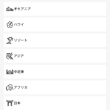
オセアニア
ハワイ
リゾート
アジア
中近東
アフリカ
日本