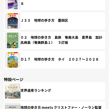
８
Ｊ３３ 地球の歩き方 墨田区
０２ 地球の歩き方 島旅 奄美大島 喜界島 加計
呂麻島（奄美群島１） ５訂版
Ｄ１７ 地球の歩き方 タイ ２０２７～２０２８
特設ページ
世界遺産ランキング
地球の歩き方 meets クリストファー・ノーラン監督