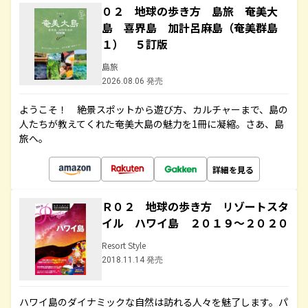
０２ 地球の歩き方 島旅 奄美大
島 喜界島 加計呂麻島（奄美群島
１） ５訂版
島旅
2026.08.06 発売
ようこそ！ 絶景スポットから遊び方、カルチャーまで、島の
人たちが教えてくれた奄美大島の魅力を1冊に凝縮。さあ、島
旅へ。
詳細を見る
Ｒ０２ 地球の歩き方 リゾートスタ
イル ハワイ島 ２０１９～２０２０
Resort Style
2018.11.14 発売
ハワイ島のダイナミックな自然は訪れる人々を魅了します。パ