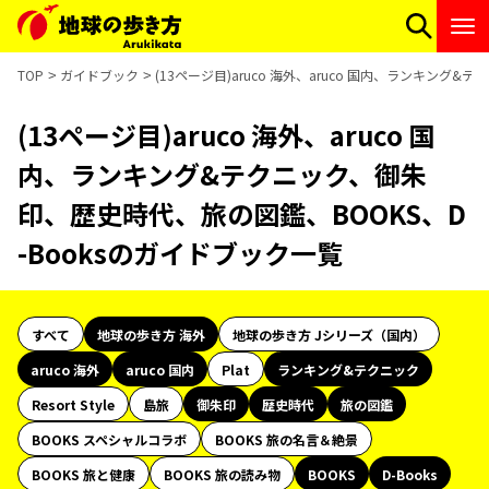
TOP
ガイドブック
(13ページ目)aruco 海外、aruco 国内、ランキング
(13ページ目)aruco 海外、aruco 国
内、ランキング&テクニック、御朱
印、歴史時代、旅の図鑑、BOOKS、D
-Booksのガイドブック一覧
すべて
地球の歩き方 海外
地球の歩き方 Jシリーズ（国内）
aruco 海外
aruco 国内
Plat
ランキング&テクニック
Resort Style
島旅
御朱印
歴史時代
旅の図鑑
BOOKS スペシャルコラボ
BOOKS 旅の名言＆絶景
BOOKS 旅と健康
BOOKS 旅の読み物
BOOKS
D-Books