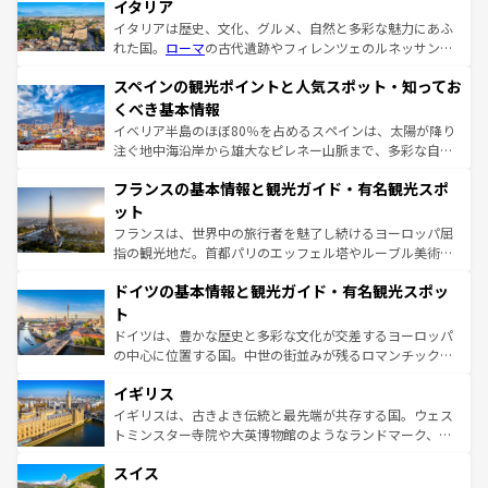
イタリア
イタリアは歴史、文化、グルメ、自然と多彩な魅力にあふ
れた国。
ローマ
の古代遺跡やフィレンツェのルネッサンス
美術、ヴェネツィアの運河など、歴史あるスポットはもち
スペインの観光ポイントと人気スポット・知ってお
ろん、トスカーナの美しい田園風景やアマルフィ海岸の絶
景など、自然景観も見逃せない。観光の合間には、本場の
くべき基本情報
ピザやパスタなど、絶品のイタリア料理を堪能することも
イベリア半島のほぼ80％を占めるスペインは、太陽が降り
できる。朝目覚めてから夜眠るまで、すべての瞬間を楽し
注ぐ地中海沿岸から雄大なピレネー山脈まで、多彩な自然
ませてくれるイタリアで、忘れられない旅をしてみよう！
と文化が詰まったヨーロッパ屈指の旅行先だ。多様な地域
なお、新着のイタリア情報は
コンテンツ一覧
を参照してほ
フランスの基本情報と観光ガイド・有名観光スポ
文化が根付くこの国では、情熱的なフラメンコ、熱気あふ
しい。
れる闘牛、そして美味しいタパスが生活の一部となってい
ット
る。首都マドリードの洗練された雰囲気や、バルセロナの
フランスは、世界中の旅行者を魅了し続けるヨーロッパ屈
アートに溢れた街角から、地方では古代ローマ遺跡や中世
指の観光地だ。首都パリのエッフェル塔やルーブル美術館
の城塞都市、穏やかなビーチリゾートまで多彩な表情を見
といった象徴的なスポットから、田舎町の古風な美しさま
せる。地方によって風土や気候が異なるスペインはその個
ドイツの基本情報と観光ガイド・有名観光スポッ
で、幅広い魅力が詰まっている。華麗な宮殿、歴史的な大
性で訪れる人を魅了する。 なお、新着のスペイン情報は
コ
聖堂、美しいビーチ、そして豊かな自然が、訪れる者を心
ト
ンテンツ一覧
を参照してほしい。
から魅了する。また、フランスは美食の国としても知ら
ドイツは、豊かな歴史と多彩な文化が交差するヨーロッパ
れ、フランス料理はユネスコ無形文化遺産にも登録されて
の中心に位置する国。中世の街並みが残るロマンチック街
いる。シャンパンの発祥地であるランス、プロヴァンスの
道から、未来を先取りするようなモダンな都市まで多様な
香り高いラベンダー畑など、多彩な楽しみ方が可能だ。さ
イギリス
顔を持つこの国は、どこを歩いても飽きることがない。ベ
らに、パリ以外の地域にも魅力が溢れており、どの街角に
ルリンの文化的活気、バイエルン州のアルプスの絶景、そ
イギリスは、古きよき伝統と最先端が共存する国。ウェス
も豊かな歴史と文化が息づいている。パリ以外の個性あふ
してライン川沿いのワイン畑といった風景は必見。ビール
トミンスター寺院や大英博物館のようなランドマーク、歴
れる地方に足を運ぶとそれぞれで全く異なる文化を体験で
とソーセージを味わいながら地元の人と過ごす楽しい時間
史ある大学都市、美しい丘陵地帯や牧歌的な風景など、エ
きるだろう。 なお、新着のフランス情報は
コンテンツ一覧
スイス
は、お酒好きな人にはぜひ体験してほしい。 なお、新着の
リアごとに異なる魅力がある。また、優雅なアフタヌーン
を参照してほしい。