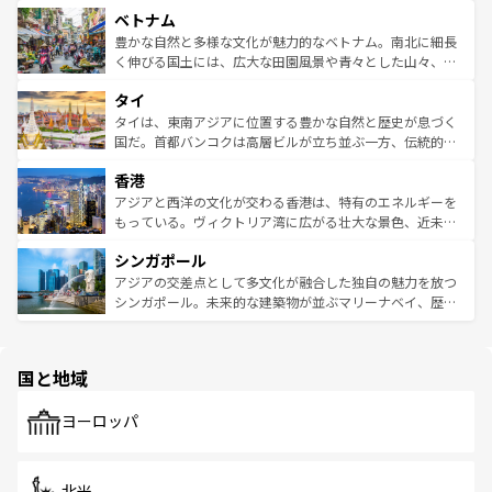
家屋が並ぶエリアでは韓国の歴史と文化に浸ることがで
参照してほしい。
ベトナム
容にもいいと評判のスイーツなど、バラエティ豊かな料理
き、地方に足を延ばせば四季折々の自然美を楽しむことが
が味わえる。 なお、新着の台湾情報は
コンテンツ一覧
を参
できる。そして、キムチや焼肉、絶品のストリートフード
豊かな自然と多様な文化が魅力的なベトナム。南北に細長
照してほしい。
まで、さまざまな韓国料理が待っている。夜には、韓国な
く伸びる国土には、広大な田園風景や青々とした山々、世
らではのナイトライフも堪能できる。あたたかいホスピタ
界遺産に登録された壮大な自然景観が点在し、都市部では
タイ
リティに包まれながら、韓国の多彩な魅力を心ゆくまで味
急速な発展と共に伝統が息づく。ハノイの古い町並みやホ
わってみてほしい。 なお、新着の韓国情報は
コンテンツ一
ーチミン市のフランス統治時代の建物も、独特の雰囲気を
タイは、東南アジアに位置する豊かな自然と歴史が息づく
覧
を参照してほしい。
醸し出している。また、バラエティの豊かさとおいしさで
国だ。首都バンコクは高層ビルが立ち並ぶ一方、伝統的な
世界中の食通を魅了してやまないベトナム料理も魅力のひ
寺院や市場がいたるところに点在し、古きよき文化と現代
香港
とつ。フォーやバインミー、ベトナムコーヒーなどは、ぜ
の活気が交差している。北部ではチェンマイなどの山岳地
ひ現地で味わいたい。どの地域を訪れてもあたたかい人々
帯で自然と触れ合い、南部ではプーケットやクラビの美し
アジアと西洋の文化が交わる香港は、特有のエネルギーを
が旅行者を迎えてくれるので、きっと忘れられない旅にな
いビーチでリゾート気分を楽しむことができる。タイ料理
もっている。ヴィクトリア湾に広がる壮大な景色、近未来
るはずだ。 なお、新着のベトナム情報は
コンテンツ一覧
を
は世界的に有名で、屋台から高級レストランまで味覚を刺
的なアートスポット、そして歴史と現代が融合した町並
参照してほしい。
シンガポール
激する。気候は一年中温暖で、どの季節にも異なる楽しみ
み、どこを訪れても感動するはず。観光スポットが密集し
が待っている。親しみやすいタイの人々、仏教を中心とし
ており、効率よく見どころを回れるのも魅力。息をのむよ
アジアの交差点として多文化が融合した独自の魅力を放つ
た文化、そして多様な観光資源が、訪れる旅人を魅了し続
うな絶景から文化的な体験まで、香港を存分に楽しみ尽く
シンガポール。未来的な建築物が並ぶマリーナベイ、歴史
ける。 なお、新着のタイ情報は
コンテンツ一覧
を参照して
そう。 なお、新着の香港情報は
コンテンツ一覧
を参照して
と伝統を感じられるエスニックタウン、多数の緑豊かな公
ほしい。
ほしい。
園や自然保護区など、自然が調和した近代的な景観と文化
の多様性あふれるカラフルな町は、どこを歩いても新しい
国と地域
発見がある。さらに、治安のよさや充実した公共交通機関
も、旅行者にとっては魅力的なポイント。グルメも豊富
で、ホーカーズは地元の風情を楽しめる外せないスポット
ヨーロッパ
だ。訪れる人を飽きさせないシンガポールで、多様な魅力
を体感しよう。 なお、新着のシンガポール情報は
コンテン
ツ一覧
を参照してほしい。