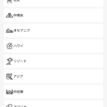
北米
中南米
オセアニア
ハワイ
リゾート
アジア
中近東