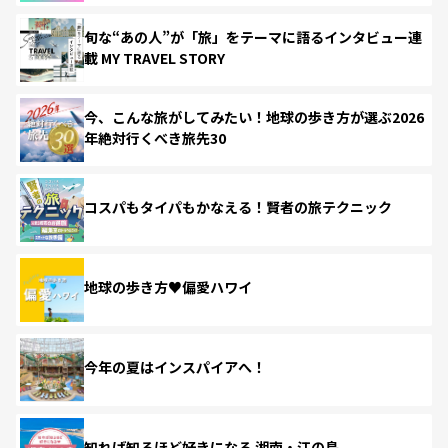
旬な“あの人”が「旅」をテーマに語るインタビュー連
載 MY TRAVEL STORY
今、こんな旅がしてみたい！地球の歩き方が選ぶ2026
年絶対行くべき旅先30
コスパもタイパもかなえる！賢者の旅テクニック
地球の歩き方♥偏愛ハワイ
今年の夏はインスパイアへ！
知れば知るほど好きになる 湘南・江の島