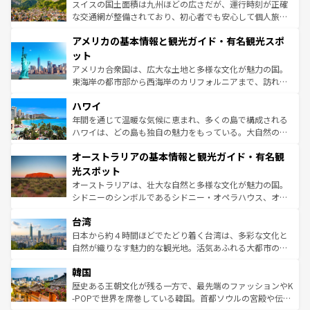
ドイツ情報は
コンテンツ一覧
を参照してほしい。
ティー、ビール好きにはたまらない英国パブ、サッカー観
スイスの国土面積は九州ほどの広さだが、運行時刻が正確
戦など、本場だからこそできる体験も豊富。イギリスを旅
な交通網が整備されており、初心者でも安心して個人旅行
して楽しみつくそう。 なお、新着のイギリス情報は
コンテ
を楽しめる。日本同様に時刻表どおりの旅が可能だ。中世
アメリカの基本情報と観光ガイド・有名観光スポ
ンツ一覧
を参照してほしい。
の建物がそのまま残る町や、スイスならではのユニークな
博物館もあり、アルプス観光だけでなく町歩きも満喫する
ット
ことができる。国民の所得が高いため物価も高いが、旅行
アメリカ合衆国は、広大な土地と多様な文化が魅力の国。
者向けの交通パス提供のサービスもあり、うまく活用すれ
東海岸の都市部から西海岸のカリフォルニアまで、訪れる
ば市内交通費無料で観光を楽しむこともできる。 なお、新
場所ごとに異なる風景と体験が待っている。ニューヨーク
着のスイス情報は
コンテンツ一覧
を参照してほしい。
ハワイ
のような巨大都市は、観光、ショッピング、エンターテイ
ンメントが詰まった刺激的なスポットだ。一方、アメリカ
年間を通じて温暖な気候に恵まれ、多くの島で構成される
西部には大自然が広がり、グランドキャニオンやイエロー
ハワイは、どの島も独自の魅力をもっている。大自然の神
ストーン国立公園といった絶景が堪能できる。さらに、南
秘を感じたいなら、火山が生み出した壮大な景観を誇るハ
オーストラリアの基本情報と観光ガイド・有名観
部のニューオーリンズでは、音楽と美食が融合した独特の
ワイ島は見逃せない。また、定番の観光地といえばオアフ
文化が魅力。旅行者はアメリカの各地域で異なる魅力を楽
島だが、静かな自然を求めるならマウイ島やカウアイ島が
光スポット
しみながら、その多様性と豊かな歴史を感じることができ
おすすめ。エメラルドグリーンに輝く海をはじめ、豊かな
オーストラリアは、壮大な自然と多様な文化が魅力の国。
るだろう。車でのロードトリップや列車の旅も、アメリカ
文化や歴史が息づいている。「アロハスピリット」と呼ば
シドニーのシンボルであるシドニー・オペラハウス、オー
ならではの贅沢な旅のスタイルだ。 なお、新着のアメリカ
れるおもてなしの心で訪れる人々を迎えてくれるハワイの
ストラリア東海岸北部に広がる大サンゴ礁地帯グレートバ
情報は
コンテンツ一覧
を参照してほしい。
人々、おいしいローカルフードやハワイアンミュージッ
台湾
リアリーフや大陸中央部にそびえるウルル（エアーズロッ
ク、伝統的なフラダンスなど、すべてがハワイの魅力を彩
ク）、タスマニアの美しい原生林やケアンズの熱帯雨林な
日本から約４時間ほどでたどり着く台湾は、多彩な文化と
っている。訪れるたびに新しい発見と感動が待っているハ
ど、見どころがたくさん。また、カフェやワイン、オージ
自然が織りなす魅力的な観光地。活気あふれる大都市の台
ワイを、存分に味わってほしい。 なお、新着のハワイ情報
ービーフなどの食文化も豊かで、美味しいものであふれて
北やノスタルジックな町並みが人気な九份（ジォウフェ
は
コンテンツ一覧
を参照してほしい。
韓国
いる。アクティビティも充実しており、サーフィンやダイ
ン）、静ひつな山岳地帯である台湾東部など、都市の喧騒
ビング、ハイキングなど、アウトドア好きにはたまらな
と山間の静けさが共存しており、訪れる人に新しい発見と
歴史ある王朝文化が残る一方で、最先端のファッションやK
い。オーストラリアの多彩な魅力を存分に味わいつくそ
驚きをもたらしてくれる。また、奥深い台湾の食文化も魅
-POPで世界を席巻している韓国。首都ソウルの宮殿や伝統
う。 なお、新着のオーストラリア情報は
コンテンツ一覧
を
力で、夜市などの屋台グルメから高級料理、ヘルシーで美