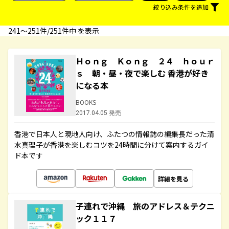
絞り込み条件を追加
241〜251件/251件中 を表示
Ｈｏｎｇ Ｋｏｎｇ ２４ ｈｏｕｒ
ｓ 朝・昼・夜で楽しむ 香港が好き
になる本
BOOKS
2017.04.05 発売
香港で日本人と現地人向け、ふたつの情報誌の編集長だった清
水真理子が香港を楽しむコツを24時間に分けて案内するガイ
ド本です
詳細を見る
子連れで沖縄 旅のアドレス＆テクニ
ック１１７